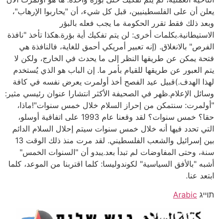
يعلن أن على الفلسطينيين، قبل كل شيء، أن "يحاربوا الإرهاب"،
وبعد ذلك فقط تقرر الحكومة ما يجب فعله بالبؤر
الاستيطانية.بكلمات أخرى: لن يتم تفكيك أية بؤرة.هكذا تأخذ "نافذة
الفرص" بالانغلاق. (إنه تعبير أمريكي أحمق للغاية، فالنافذة هي
فتحة يمكن عن طريقها النظر إلى ما يحدث في الخارج، ولكن لا
يتم العبور عن طريقها للقيام بأمر ما. إن الباب هو الذي يُستخدم
لهذا الهدف.)قبيل عيد الفصح أخذ أولمرت يعرض نفسه في كافة
وسائل الإعلام.ظهر في الصحيفة الأكثر انتشارا عنوان رئيسي مثير:
"أولمرت: سنتمكن من إحراز السلام خلال خمس سنوات"!ماذا،
حقا؟ خمس سنوات؟ لقد وقعنا عام 1993 على اتفاقية أوسلو،
التي تحدد فيها أنه خلال خمس سنوات سيتم إحلال السلام الدائم
بين إسرائيل والشعب الفلسطيني. لقد مرت منذ ذلك الوقت 13
سنة، وحتى المفاوضات لم تبدأ بعد.يبدو أن "السنوات الخمس"
أشبه "بالأفق السياسية" لكوندوليسا: كلما اقتربنا من الموعد، كلما
ابتعد عنا.
תוייג
Arabic