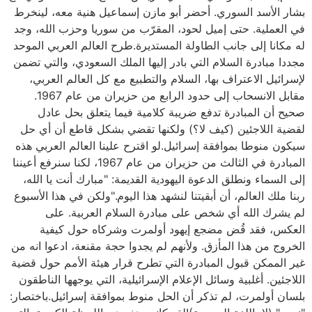
بشار الأسد السوري. أحضر أبو مازن إسماعيل هنية معه، لينخرط
في العملية. حتى إميل لحود، المقرّب من سوريا وحزب الله، وجد
له مكانا إلى جانب الطاولة المستديرة.طرح العالم العربي الموحد
مجددا مبادرة السلام التي بادر إليها الملك السعودي، والتي تضمن
لإسرائيل الاعتراف بها، السلام والتطبيع مع كل العالم العربي،
مقابل الانسحاب إلى حدود الرابع من حزيران من عام 1967.
صحيح أن المبادرة تدفع ضريبة كلامية فيما يتعلق بحل عادل
لقضية اللاجئين (كيف لا؟) ولكنها تقضي بشكل قاطع أن أي حل
سيكون منوطا بموافقة إسرائيل.لو اقترح علينا العالم العربي هذه
المبادرة في الثالث من حزيران من عام 1967، لكنا سنرفع أعيننا
إلى السماء ونطلق الدعوة اليهودية القديمة: "مبارك أنت يا الله،
ربنا ملك العالم، أن أبقيتنا لنشهد هذا اليوم."ولكن في هذا الأسبوع
لم يشرك الله أي شخص على مبادرة السلام العربية. على
العكس، فقد قُض مضجع إيهود أولمرت وشركاه حول كيفية
الخروج من هذا المأزق. ولأنهم لم يجدوا حجة مقنعة، ادعوا انه من
غير الممكن قبول المبادرة التي تطرح قرار هيئة الأمم حول قضية
اللاجئين. أغلبية وسائل الإعلام الإسرائيلية، التي يوجهها الناطقون
بلسان أولمرت، لم تذكر أن الحل منوط بموافقة إسرائيل.باختصار: