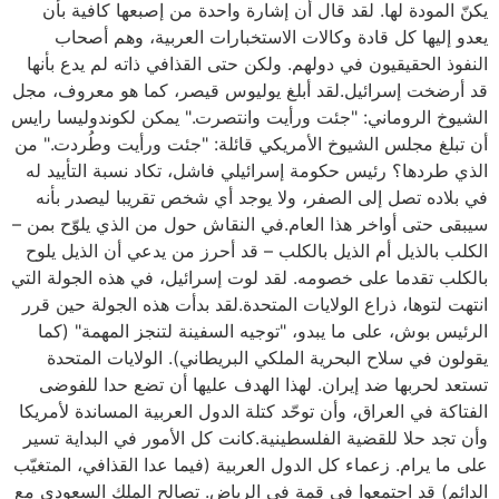
يكنّ المودة لها. لقد قال أن إشارة واحدة من إصبعها كافية بأن
يعدو إليها كل قادة وكالات الاستخبارات العربية، وهم أصحاب
النفوذ الحقيقيون في دولهم. ولكن حتى القذافي ذاته لم يدع بأنها
قد أرضخت إسرائيل.لقد أبلغ يوليوس قيصر، كما هو معروف، مجل
الشيوخ الروماني: "جئت ورأيت وانتصرت." يمكن لكوندوليسا رايس
أن تبلغ مجلس الشيوخ الأمريكي قائلة: "جئت ورأيت وطُردت." من
الذي طردها؟ رئيس حكومة إسرائيلي فاشل، تكاد نسبة التأييد له
في بلاده تصل إلى الصفر، ولا يوجد أي شخص تقريبا ليصدر بأنه
سيبقى حتى أواخر هذا العام.في النقاش حول من الذي يلوّح بمن –
الكلب بالذيل أم الذيل بالكلب – قد أحرز من يدعي أن الذيل يلوح
بالكلب تقدما على خصومه. لقد لوت إسرائيل، في هذه الجولة التي
انتهت لتوها، ذراع الولايات المتحدة.لقد بدأت هذه الجولة حين قرر
الرئيس بوش، على ما يبدو، "توجيه السفينة لتنجز المهمة" (كما
يقولون في سلاح البحرية الملكي البريطاني). الولايات المتحدة
تستعد لحربها ضد إيران. لهذا الهدف عليها أن تضع حدا للفوضى
الفتاكة في العراق، وأن توحّد كتلة الدول العربية المساندة لأمريكا
وأن تجد حلا للقضية الفلسطينية.كانت كل الأمور في البداية تسير
على ما يرام. زعماء كل الدول العربية (فيما عدا القذافي، المتغيّب
الدائم) قد اجتمعوا في قمة في الرياض. تصالح الملك السعودي مع