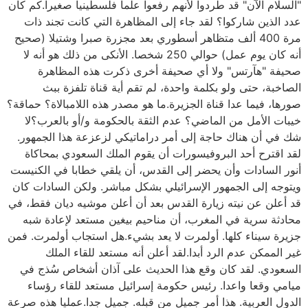
"السلام الآن" قد طردوا لأنهم رفعوا علما فلسطينيا صغيرا.كم كان
عدد الذين شاركوا؟ لقد جاء إلى المظاهرة التي كانت تجند ذات
مرة 400 ألف متظاهر أسطوري بعد مجزرة صبرا وشتيلا (صحيح
أنه كان يوم عمل) حوالي 250 شخصا. الأنكى من ذلك هو أنه لا
صحيفة "هآرتس" ولا أي صحيفة أخرى ذكرت هذه المظاهرة
الصاخبة، حتى ولو بكلمة واحدة، لم تقم أية قناة تلفزة ببث
صورها، فيما عدا قناة الجزيرة.ما هو مصدر هذه اللامبالاة؟ حماقة؟
خيبات الأمل من الماضي؟ عدم الثقة بالحكومة و/أو بالعرب؟لا
شك في أن هناك حاجة إلى أمر دراماتيكي لزعزعة هذا الجمهور.
لقد اقترح أحد البروفيسورات أن يقوم الملك السعودي بمحاكاة
أنور السادات وأن يحضر إلى القدس، أن يلقي خطابا في الكنيست
ويتوجه إلى الجمهور الإسرائيلي بشكل مباشر. ولكن السادات كان
قد أعلن عن نيته زيارة القدس بعد أن أعلن موشيه ديان فقط، في
محادثة سرية في المغرب، أن مناحيم بيغين مستعد لإعادة شبه
جزيرة سيناء كلها. أولمرت لا يعد بشيء.هل استجاب أولمرت. فمن
غير الممكن عدم الرد أبدا.لقد أعلن أنه مستعد للقاء الملك
السعودي. لقد كان وقع هذا الحديث على آذان أشخاص سُذج في
ميامي وقعا واعدا. رئيس حكومة إسرائيل مستعد للقاء رؤساء
الدول العربية. هذا أمر جميل من قبله. جميل جدا.عمليا هذه صرعة