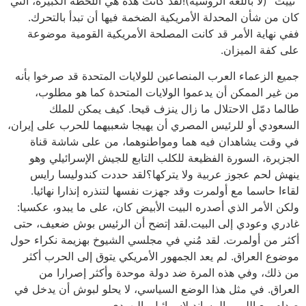
"نييت" (لا باللغة الروسية)!لقد كانت هذه هي اللحظة الكبيرة، التي
كان من شأن المحدلة الأمريكية الضخمة فيها أن تبدأ بالتحرك.
ففي نهاية الأمر قد كانت المصلحة الأمريكية القومية موضوعة
على كفة الميزان.
جميع الزعماء العرب المنصاعين للولايات المتحدة قد صرخوا بأنه
من غير الممكن أن يدعموا الولايات المتحدة كما هو مطلوب،
طالما دمّل الاحتلال ما زال ينزف قيحا. كيف يمكن للملك
السعودي أو للرئيس المصري أن يهيجا شعبيهما للحرب على إيران،
في وقت يشاهدان فيه هما ومواطنوهما، من على شاشة قناة
الجزيرة، السورة الفظيعة للكلب التابع للجيش الإسرائيلي وهو
ينهش لحم عجوز عربية ولا يتركها؟لقد حددت كندوليسا رايس
لقاءا حاسما مع أولمرت وقد جهزت نفسها لتنذره إنذارا نهائيا.
ولكن الأمر الذي أصدره البيت الأبيض كان، على ما يبدو، عكسيا:
غادري وعودي إلى البيت.لقد إتضح أن الرئيس بوش ضعيف، حتى
أكثر من أولمرت. لقد مُني في مجلسي الشيوخ بهزيمة نكراء حول
موضوع العراق. لم يعد الجمهور الأمريكي يتوق إلى الحرب أكثر
من ذلك، وفي هذه المرة ضد دولة موحدة وأكثر إصرارا من
العراق. في مثل هذا الوضع السياسي، لا يحلو لبوش أن يدخل في
صدام مع اللوبي المساند لإسرائيل، اليهودي