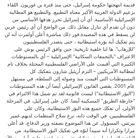
قديمة انتهجتها حكومة إسرائيل، حتى منذ فترة بن غوريون. اللقاء
بزعيم الدولة العربية الأكبر معناه التطبيع، والتطبيع هو المطالبة
الإسرائيلية الأساسية. أي أن إسرائيل تحرز هدفها الأساسي من
دون أن تقدم أي تنازل مقابل ذلك. من الواضح أن أي رئيس عربي
لن يسقط في هذه المصيدة.فور ذلك مباشرة أعلن أولمرت أنه لن
يتم تفكيك أية بؤرة استيطانية ، حتى يتصدر الفلسطينيون
"للإرهاب". ها لنا خلفية تاريخية: حين وافق الرئيس بوش على
الاعتراف "بالتجمعات السكانية" الإسرائيلية – أي بالمستوطنات
الكبيرة التي أقيمت على الأراضي الفلسطينية المحتلة بخلاف تام
لمطالبة الأمريكيين – التزم أريئيل شارون بتفكيك كل
المستوطنات التي أقيمت منذ وصوله إلى السلطة، في مستهل
عام 2001. يقضي القانون الإسرائيلي أيضا أن هذه المستوطنات
("البؤر الاستيطانية") ليست قانونية.لقد تم شمل هذا الالتزام في
"خارطة الطريق" المسكينة أيضا. كان على إسرائيل، في المرحلة
الأولى، أن تفكك جميع هذه البؤر الاستيطانية، وكان على
الفلسطينيين، في الوقت ذاته، نزع سلاح المنظمات لديهم.عمير
بيرتس، المسؤول عن هذا الموضوع بصفته وزير الدفاع، قد أعلن
مرارا وتكرارا أنه سيبدأ لتوّه في تفكيك البؤر الاستيطانية. من
الناحية العملية، لم يتم تفكيك حتى بؤرة واحدة. ها هو أولمرت الآن