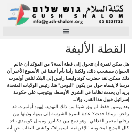
القطة الأليفة
هل يمكن لنمرة أن تتحول إلى قطة أليفة؟ من المؤكد أن عالم
الحيوان سيشجب ذلك، ولكننا رأينا بأم أعيننا في الأسبوع الأخير أن
ذلك ممكن.لقد حضرت كوندوليسا رايس إلى البلاد لتلقن أولمرت
درسا لا ينساه حول من يكون "البوس" هنا. رئيس الولايات المتحدة
يريد أن يحدث نظاما في الشرق الأوسط، ويتوجب على حكومة
إسرائيل قبول هذا القدر، وإلا…
بعد يومين فقط لم يبق شيئا من ذلك التهديد. إيهود أولمرت قد
رفض. وماذا حدث؟ عادة النمرة الشرسة إلى بيتها، وذيلها بين
رجليها.معمر القذافي، وهو دمج بين دكتاتور وممثل كوميدي، قد
كال المديح لمحبوبته "الإفريقية السمراء"، وكشف النقاب عن أنه