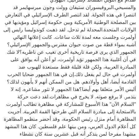
والمسيحي.البروفيسوران ستيفان وولت وجون ميرسهايمر قد
انتصرا في هذه الجولة. لقد انتصر الطرف الإسرائيلي في التعارض
بين المصلحة الوطنية الأمريكية وبين حكومة إسرائيل ومؤيديها في
الولايات المتحدة.المحدلة لم تدحل. لقد ذهبت كوندوليسا رايس إلى
أولمرت وجلست معه لمدة ثلاث ساعات. كانت إعلانها النهائي
أشبه بمواء قطة من صوت حيوان مفترس.والجمهور الإسرائيلي؟
الجمهور الذي يرى فرصة تاريخية أخرى تغيب عن ناظريه؟لا شك
في أن أغلبية هذا الجمهور تؤيد أولمرت، لو أعلن أنه يوافق على
المبادرة العربية، ولكن قلة قليلة فقط مستعدة للهبوب ضد
أولمرت في حال لم يفعل ذلك.إن في هذا الجمهور ضحايا الحرب
القادمة أيضا، أهل وأولادهم. هل من الممكن أنهم لا يأبهون لذلك؟
أليس الأمر متعلقا بهم أيضا؟هذا الجمهور لا تثور مشاعره. إنه لا
يتذمر. لا يرفع صوته. لا يخرج في مظاهرات.لقد دعت حركة
"السلام الآن" هذا الأسبوع للمشاركة في مظاهرة تطالب أولمرت
بالاستجابة إلى مبادرة السلام التي طرحتها القمة العربية. أجريت
المظاهرة أمام منزل رئيس الحكومة، وقد أحضر منظمو المظاهرة
كل أعلام الدول العربي، ومن بينها علم فلسطين. كان هذا المشهد
مشهدا مفرحا لمن يتذكر أنه قبل عشرين سنة كان نشطاء