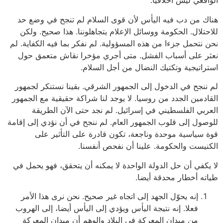
الواقعي ليس أخلاقيا.
هناك من دب فيه اليأس لأن قوى السلام لم تنجح في وضع حد
للاحتلال. الحكومة ووسائل الإعلام يتجاهلوننا. هذا صحيح. ولكن
نحن نتحمل جزءا من هذه المسؤولية. لم نفكر بما فيه الكفاية. لم
نعثر على أسباب الفشل. متى أجري مؤخرا نقاش متعمق حول
استراتيجية وتكتيك النضال من أجل السلام.
لم ننجح في الدخول إلى الجمهور الشرقي. بقينا نستنكر لجمهور
القادمين الجدد من روسيا. لا يوجد لنا شراكة حقيقية مع الجمهور
العربي الفلسطيني في إسرائيل. لم نجد حتى الآن الطريقة
للوصول إلى قلوب الجمهور العام. لم ننجح في أن نؤدي إلى إقامة
قوة سياسية موحدة وناجعة، تكون قادرة على التأثير على
الكنيست والحكومة. علينا أن نفحص أنفسنا.
لا يكفي أن حل الدولة الواحدة لا يمكنه أن يتحقق، فهو يحمل في
طياته أخطار محدقة أيضا.
إنه يحوّل الجهد إلى اتجاه غير صحيح. نحن نرى هذا الأمر
فعلا. إنه نتيجة اليأس ويؤدي إلى اليأس أيضا، إلى الهروب
من ميدان المعركة في البلاد والوهم أن ميدان المعركة