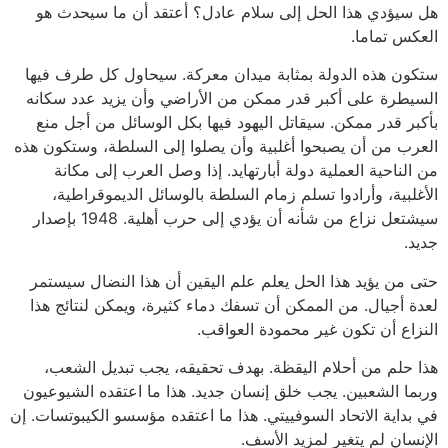
هل سيؤدي هذا الحل إلى سلام عادل؟ أعتقد أن ما سيحدث هو
العكس تماما.
ستكون هذه الدولة بمثابة ميدان معركة. سيحاول كل طرف فيها
السيطرة على أكبر قدر ممكن من الأراضي وأن يزيد عدد سكانه
بأكبر قدر ممكن. سيقاتل اليهود فيها بكل الوسائل من أجل منع
العرب من أن يصبحوا أغلبية وأن يصلوا إلى السلطة، وستكون هذه
من الناحية العملية دولة أبارتهايد. إذا وصل العرب إلى مكانة
الأغلبية، وأرادوا تسلم زمام السلطة بالوسائل الديموقراطية،
سيشتعل نزاع من شأنه أن يؤدي إلى حرب أهلية. 1948 بإصدار
جديد.
حتى من يؤيد هذا الحل يعلم علم اليقين أن هذا النضال سيستمر
لعدة أجيال. من الممكن أن تسفك دماء كثيرة، ويمكن لنتائج هذا
النزاع أن تكون غير محمودة العواقب.
هذا حلم من أحلام اليقظة. بهدف تحقيقه، يجب تبديل الشعب،
وربما الشعبين. يجب خلق إنسان جديد. هذا ما اعتقده الشيوعيون
في بداية الاتحاد السوفييتي. هذا ما اعتقده مؤسسو الكيبوتسات. إن
الإنسان لم يتغير لمزيد الأسف.