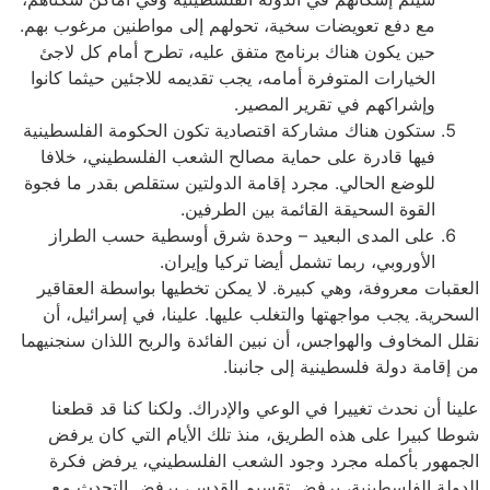
مع دفع تعويضات سخية، تحولهم إلى مواطنين مرغوب بهم.
حين يكون هناك برنامج متفق عليه، تطرح أمام كل لاجئ
الخيارات المتوفرة أمامه، يجب تقديمه للاجئين حيثما كانوا
وإشراكهم في تقرير المصير.
ستكون هناك مشاركة اقتصادية تكون الحكومة الفلسطينية
فيها قادرة على حماية مصالح الشعب الفلسطيني، خلافا
للوضع الحالي. مجرد إقامة الدولتين ستقلص بقدر ما فجوة
القوة السحيقة القائمة بين الطرفين.
على المدى البعيد – وحدة شرق أوسطية حسب الطراز
الأوروبي، ربما تشمل أيضا تركيا وإيران.
العقبات معروفة، وهي كبيرة. لا يمكن تخطيها بواسطة العقاقير
السحرية. يجب مواجهتها والتغلب عليها. علينا، في إسرائيل، أن
نقلل المخاوف والهواجس، أن نبين الفائدة والربح اللذان سنجنيهما
من إقامة دولة فلسطينية إلى جانبنا.
علينا أن نحدث تغييرا في الوعي والإدراك. ولكنا كنا قد قطعنا
شوطا كبيرا على هذه الطريق، منذ تلك الأيام التي كان يرفض
الجمهور بأكمله مجرد وجود الشعب الفلسطيني، يرفض فكرة
الدولة الفلسطينية، يرفض تقسيم القدس، يرفض التحدث مع