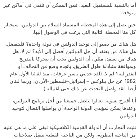
أما بالنسبة للمستقبل البعيد، فمن الممكن أن نلتقي في أماكن غير
متوقعة.
حين نصل إلى هذه المحطة، المسماة السلام بين الدولتين، سيختار
كل منا المحطة التالية التي يرغب في الوصول إليها.
هل هناك من يصبو إلى توحيد الدولتين في دولة واحدة؟ فليتفضل.
هل هناك من يعتقد أن حل الدولتين أفضل إلى الأبد؟ لم لا. هل
هناك من يعتقد، مثلي، أن الدولتين يجب أن تتحركا بالتدريج
وبموافقة متبادلة طول الطريق، باتجاه وضع من التحالف أو
الفدرالية؟ لم لا. (لقد حدثني ياسر عرفات، منذ لقائنا الأول عام
1982 عن حل بنلوكس – إسرائيل-فلسطين-الأردن، وربما لبنان
أيضا. لقد واصل التحدث عن ذلك حتى اغتياله.)
أنا أقترح تسوية: تعالوا نناضل جميعنا من أجل برنامج الدولتين،
وعندها يمكن لمؤيدي الدولة الواحدة أن يواصلوا النضال لتوحيد
الدولتين.
تثبت التجارب أن الدولة القومية الكلاسيكية تبقى على ما هي عليه
من الناحية النظرية، ولكن من الناحية الفعلية تنتقل صلاحيات