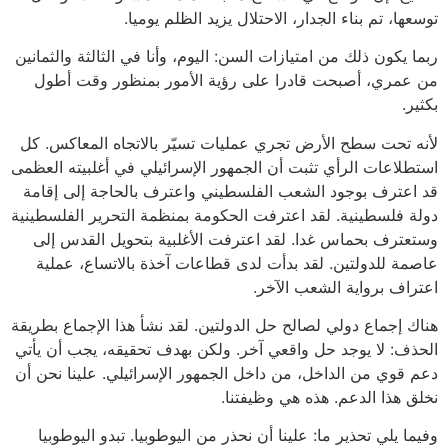
توسعها، تم بناء الجدار، الاحتلال يزيد الظلم يوميا.
ربما يكون ذلك من امتيازات السن: اليوم، وأنا في الثالثة والثمانين
من عمري، أصبحت قادرا على رؤية الأمور بمنظور وقت أطول
بكثير.
لأنه تحت سطح الأرض تجري عمليات تسيّر بالاتجاه المعاكس. كل
استطلاعات الرأي تثبت أن الجمهور الإسرائيلي في أغلبيته العظمى
قد اعترف بوجود الشعب الفلسطيني واعترف بالحاجة إلى إقامة
دولة فلسطينية. لقد اعترفت الحكومة بمنظمة التحرير الفلسطينية
وستعترف بحماس غدا. لقد اعترفت الأغلبية بتحويل القدس إلى
عاصمة للدولتين. لقد بدأت لدى قطاعات آخذة بالاتساع، عملية
اعتراف برواية الشعب الآخر.
هناك إجماع دولي لصالح حل الدولتين. لقد نشأ هذا الإجماع بطريقة
الحذف: لا يوجد حل واقعي آخر. ولكن بهدف تحقيقه، يجب أن يأتي
دعم قوي من الداخل، من داخل الجمهور الإسرائيلي. علينا نحن أن
نخلق هذا الدعم. هذه هي وظيفتنا.
وفيما يلي تحذير ما: علينا أن نحذر من اليوطوبيا. تبدو اليوطوبيا