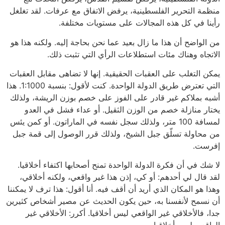
منظمة التحرير الفلسطينية، يرفض الاتفاق مع عرفات. لقد تغلغل
رأينا في كل هذه المجالات على مستويات مختلفة.
من الواضح أن هذا ما زال بعيد عما نحن بحاجة إليه. ولكنه هذا هو
الاتجاه وهناك مئات استطلاعات الرأي التي تثبت ذلك.
يمكن التغلب على العقبات الحقيقية. إنها لا تضاهى مقابل العقبات
التي تعترض طريق الدولة الواحدة. كنت لأقول: بنسبة 1:1000. هذا
أشبه بملاكم غير قادر على الفوز على خصم بوزن الريشة، ولذلك
يختار منازلة خصم من الوزن الثقيل. أو عداء فشل في العدو
لمسافة 100 متر، ولذلك سجل نفسه في الماراتون. أو كمن يئس
من محاولة تسلّق جبل الشيخ، ولذلك قرر الوصول إلى قمة جبل
إفرست.
لا شك في أن فكرة الدولة الواحدة تمنح أصحابها اكتفاء أخلاقيا.
لقد قال لي أحدهم: أو كي، إذن هذا غير واقعي، ولكنه أخلاقي،
وهذا هو المكان الذي أريد أن أقف فيه. أنا أقول: هذا ترف لا يمكننا
أن نسمح لأنفسنا به، حين يكون الحديث عن مصير أشخاص كثيرين
جدا، فالأخلاقي غير الواقعي ليس أخلاقيا. أكرر: الأخلاقي غير