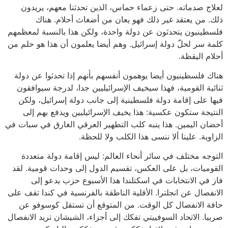
لعلاج صدماته. حتى زعماء حماس، الذين تحدثنا معهم، يريدون
ذلك. من يعتقد غير ذلك فهو يعان من أضغاث أحلام. هناك
فلسطينيون يتحدثون عن دولة واحدة، ولكن هذا بالنسبة لمعظمهم
كلمة سر لحلّ دولة إسرائيل. وهم أيضا يعلمون أن هذا هو حلم من
أحلام اليقظة.
هناك فلسطينيون أيضا يوهمون أنفسهم بأنهم إذا تحدثوا عن دولة
ثنائية القومية، فهذا سيخيف الإسرائيليين جدا، لدرجة سيوافقون
فيها على إقامة دولة فلسطينية إلى جانب دولة إسرائيل، ولكن
النتيجة ستكون عكسية: هذا يخيف الإسرائيليين ويدفع بهم إلى
أحضان اليمين. هذا ينبه كلب التطهير العرقي الغارق في سبات في
الزاوية. علينا ألا ننسى هذا الكلب ولا للحظة.
التوجه مختلف في سائر أنحاء العالم: ليس إقامة دولة متعددة
القوميات، بل على العكس، تقسيم الدول إلى وحدات قومية. لقد
فاز في الانتخابات في اسكتلندا هذا الأسبوع حزب يدعو إلى
الانفصال عن انجلترا. الأقلية الناطقة بالفرنسية في كندا تقف على
حافة الانفصال كل الوقت. من المتوقع أن تستقل كوسوفو عن
صربيا. الاتحاد السوفييتي تفكك إلى أجزاء، الشيشان تريد الانفصال