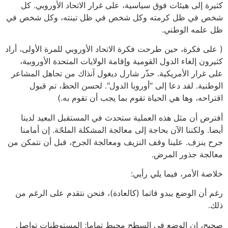
كثيرة إلى هيئات فوق سياسية، على غرار الاتحاد الأوروبي. كل
شخص في ظل كرمته وكل شخص في ظل تينته، وكل شخص في
ظل علمه الوطني.
( على فكرة، حين طرحت فكرة الاتحاد الأوروبي للمرة الأولى، أراد
كثيرون إلغاء الدول القومية وإقامة الولايات المتحدة الأوروبية،
على غرار الأمريكية. حذّر شارل ديغول آنذاك من تجاهل المشاعر
الوطنية. لقد دعا إلى "أوروبا الدول". لحسن الحظ، تم قبول
اقتراحه، وها هي الحياة تقوم بما يجب أن تقوم به.)
أفترض أن مثل هذه العملية ستحدث في المستقبل البعيد لدينا
أيضا. ولكننا الآن بحاجة إلى معالجة المشكلة الملحّة. إن أمامنا
جرح ينزف. علينا وقف النزيف ومعالجة الجرح، قبل أن نتمكن من
معالجة جذور المرض.
خلاصة الأمر، فيما يلي رأيي:
رغم أن الوضع يبدو قاتما (كالعادة)، فنحن نتقدم على الرغم من
ذلك.
صحيح، إن الوضع في السطح محبط تماما: المستوطنات تواصل