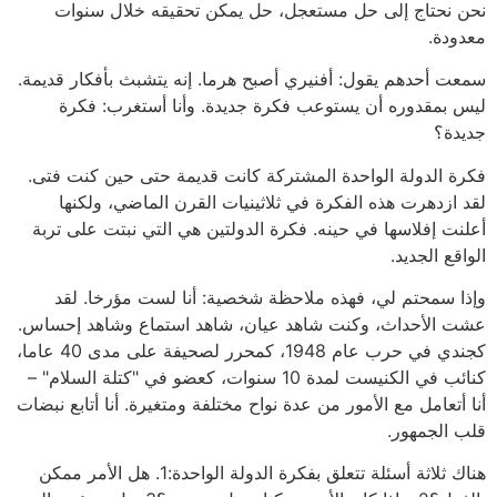
نحن نحتاج إلى حل مستعجل، حل يمكن تحقيقه خلال سنوات
معدودة.
سمعت أحدهم يقول: أفنيري أصبح هرما. إنه يتشبث بأفكار قديمة.
ليس بمقدوره أن يستوعب فكرة جديدة. وأنا أستغرب: فكرة
جديدة؟
فكرة الدولة الواحدة المشتركة كانت قديمة حتى حين كنت فتى.
لقد ازدهرت هذه الفكرة في ثلاثينيات القرن الماضي، ولكنها
أعلنت إفلاسها في حينه. فكرة الدولتين هي التي نبتت على تربة
الواقع الجديد.
وإذا سمحتم لي، فهذه ملاحظة شخصية: أنا لست مؤرخا. لقد
عشت الأحداث، وكنت شاهد عيان، شاهد استماع وشاهد إحساس.
كجندي في حرب عام 1948، كمحرر لصحيفة على مدى 40 عاما،
كنائب في الكنيست لمدة 10 سنوات، كعضو في "كتلة السلام" –
أنا أتعامل مع الأمور من عدة نواح مختلفة ومتغيرة. أنا أتابع نبضات
قلب الجمهور.
هناك ثلاثة أسئلة تتعلق بفكرة الدولة الواحدة:1. هل الأمر ممكن