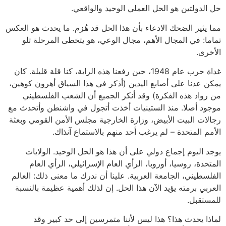
حل الدولتين هو الحل العملي الوحيد والواقعي.
مما يثير الضحك الادعاء بأن هذا الحل قد هُزم. ما يحدث هو العكس
تماما: في المجال الأهم، مجال الوعي، هو يتخطى المرحلة تلو
الأخرى.
غداة حرب عام 1948، حين رفعنا هذه الراية، كنا قلة قليلة. كان
يمكن عدنا على أصابع اليدين (أذكر في هذا السياق أهرون كوهين،
من رواد هذه الفكرة) وقد أنكر الجميع أن الشعب الفلسطيني
موجود أصلا. منذ الستينيات أخذت أتجول في واشنطن وأتحدث مع
رجالات البيت الأبيض، وزارة الخارجية مجلس الأمن القومي وبعثة
الأمم المتحدة – لم يرغب أحد منهم بالاستماع آنذاك.
يوجد اليوم إجماع دولي على أن هذا هو الحل الوحيد. الولايات
المتحدة، روسيا، أوروبا، الرأي العام الإسرائيلي، الرأي العام
الفلسطيني، الجامعة العربية. علينا أن ندرك ما معنى ذلك: العالم
العربي برمته يؤيد الآن هذا الحل. إن لذلك أهمية عظيمة بالنسبة
للمستقبل.
لماذا يحدث هذا؟ هذا ليس لأننا متمرسين إلى حد كبير وقد