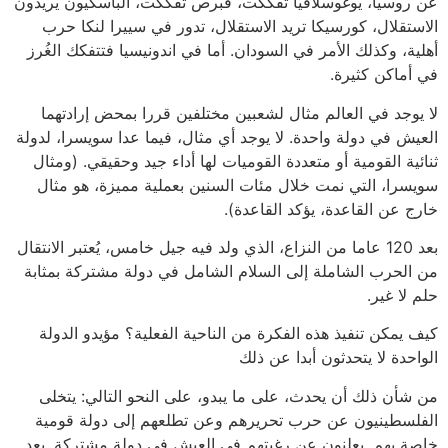
عن روسيا، يوغوسلافيا تفككت، قبرص تفككت، الباسكيون يريدون
الاستقلال، كورسيكا تريد الاستقلال، تدور في سييرا لنكا حرب
أهلية، وكذلك الأمر في السودان. أما في اندونيسيا فتتفكك الغُرز
في أماكن كثيرة.
لا يوجد في العالم مثال لشعبين مختلفين قررا بمحض إرادتهما
العيش في دولة واحدة. لا يوجد أي مثال، فيما عدا سويسرا، لدولة
ثنائية القومية أو متعددة القوميات لها أداء جيد وحقيقي. (ومثال
سويسرا، التي نمت خلال مئات السنين بعملية مميزة، هو مثال
خارج عن القاعدة، يؤكد القاعدة).
بعد 120 عاما من النزاع، الذي ولد فيه جيل خامس، يُعتبر الانتقال
من الحرب الشاملة إلى السلام الشامل في دولة مشتركة بمثابة
حلم لا غير.
كيف يمكن تنفيذ هذه الفكرة من الناحية الفعلية؟ مؤيدو الدولة
الواحدة لا يتحدثون أبدا عن ذلك
من شأن ذلك أن يحدث، على ما يبدو، على النحو التالي: يتخلى
الفلسطينيون عن حرب تحريرهم وعن تطلعهم إلى دولة قومية
خاصة بهم. يعلنون عن رغبتهم في العيش في دولة مشتركة. بعد