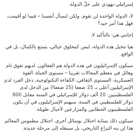
إسرائيلي-يهودي على حلّ الدولة.
لا، الدولة الواحدة لن تقوم. ولكن لنسأل أنفسنا – فيما لو أقيمت،
فهل هذا أمر جيد؟
إجابتي هي: بالتأكيد لا.
هيا نتخيل هذه الدولة، ليس كمخلوق خيالي، يتمتع بالكمال، بل في
الواقع.
سيكون الإسرائيليون في هذه الدولة هم الفعالون. لديهم تفوق تام
وهائل في معظم المجالات تقريبا – مستوى الحياة، القوة
العسكرية، المستوى الثقافي، الكفاءة التكنولوجية، دخل الفرد لدى
الإسرائيليين أعلى بـ 25 ضعفا (25 ضعفا!) من الدخل لدى
الفلسطينيين. 20 ألف دولار للإسرائيلي في السنة مقابل 800
دولار للفلسطيني في السنة. سيهتم الإسرائيليون في أن يكون
الفلسطينيون الحطابين والمزارعين لأجيال طويلة.
سيكون ذلك بمثابة احتلال بوسائل أخرى. احتلال مطموس المعالم.
هذا لن ينه النزاع التاريخي، بل سينقله إلى مرحلة جديدة.