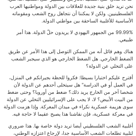
نحن نريد خلق بنية جديدة للعلاقات بين الدولة ومواطنيها العرب
الفلسطينيين. ولكن لا يمكننا أن نتجاهل روح الشعب ومقوماته
الأساسية للأغلبية الساحقة بين مواطني الدولة.
99.99% من الجمهور اليهودي لا يريدون حلّ الدولة. هذا أمر
طبيعي.
هناك وهم قائل أنه من الممكن التوصل إلى هذا الأمر عن طريق
الضغط الخارجي. هل الضغط الخارجي هو الذي سيجبر الشعب
على التخلي عن الدولة؟
أقترح عليكم اختبارا بسيطا: فكروا للحظة بجيرانكم في المنزل،
في العمل أو في الدراسة" هل سيتخلى أحدهم عن الدولة لأن
شخصا آخر من الخارج يريد ذلك؟ ضغط من أوروبا؟ وحتى ضغط
من البيت الأبيض؟ لا، لا يجب على الإسرائيليين التخلي عن الدولة
سوى هزيمة عسكرية نكراء في ميدان المعركة. وإذا هزمت الدولة
في معركة عسكرية، فإن نقاشنا هذا يصبح عقيما لا حاجة فيه.
أغلبية الشعب الفلسطيني أيضا تريد دولة خاصة بها. هذا ضروري
لتلبية تطلعات الشعب الأساسية جدا، لإرجاع اعتزازه الوطني،