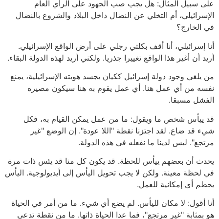
على سبيل المثال: هل يجب صب الجهود على الرأي العام
الإسرائيلي، أم التخلي عن النضال داخل البلاد والشروع بالنضال
في الخارج؟
أنا إسرائيلي، أنا أقف بكلتي رجلي على أرض الواقع الإسرائيلي.
أريد أن أغير هذا الواقع تغييرا جذريا. ولكني أريد لهذه الدولة البقاء.
من يلغي وجود دولة إسرائيل ككيان يجسد هويته الإسرائيلية، يمنع
نفسه من أي عمل هنا. أي عمل يقوم به هنا سيكون مصيره
الفشل مسبقا.
قد ييأس شخص ما ويقول: ما من عمل يمكن القيام به، فكل
شيء قد ضاع. لقد اجتزنا نقطة "اللا عودة". إن الوضع "غير
مرتجع". ليس لدينا ما نفعله في هذه الدولة.
يحدث أن بعضهم ييأس للحظة. قد يكون كل منا قد يئس ذات مرة
في لحظة معينة. ولكن لا يجب تحويل اليأس إلى أيديولوجية. اليأس
يحطم أي إمكانية للعمل.
أنا أقول: لا مكان لليأس. لم يضع أي شيء. ما من أمر في الحياة
هو بمثابة "غير مرتجع"، فما عدا الحياة ذاتها. ما من نقطة تدعى