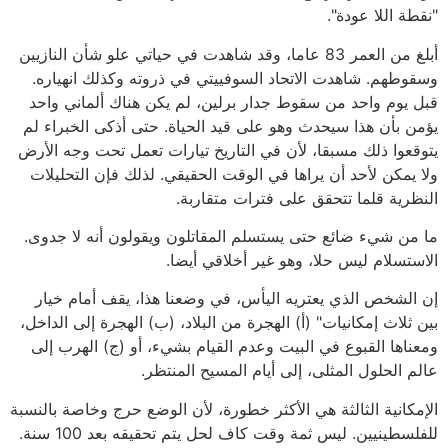
"نقطة اللا عودة".
أبلغ من العمر 83 عاما، وقد شاهدت في حياتي علو شأن النازيين
وسقوطهم. شاهدت الاتحاد السوفييتي في ذروته وكذلك انهياره.
قبل يوم واحد من سقوط جدار برلين، لم يكن هناك ألماني واحد
يؤمن بأن هذا سيحدث وهو على قيد الحياة. حتى أذكى الخبراء لم
يتوقعوا ذلك مسبقا، لأن في التاريخ تيارات تعمل تحت وجه الأرض
ولا يمكن لأحد أن يراها في الوقت الحقيقي. لذلك فإن التحليلات
النظرية قلما تتحقق على فترات متقاربة.
ما من شيء ضائع حتى يستسلم المقاتلون ويقولون أنه لا جدوى.
الاستسلام ليس حلا، وهو غير أخلاقي أيضا.
إن الشخص الذي يعتريه اليأس، في وضعنا هذا، يقف أمام خيار
بين ثلاث إمكانيات" (أ) الهجرة من البلاد، (ب) الهجرة إلى الداخل،
ومعناها القبوع في البيت وعدم القيام بشيء، أو (ج) الهرب إلى
عالم الحلول المثلى، إلى أيام المسيح المنتظر.
الإمكانية الثالثة هي الأكثر خطورة، لأن الوضع حرج وخاصة بالنسبة
للفلسطينيين. ليس ثمة وقت كاف لحل يتم تحقيقه بعد 100 سنة.