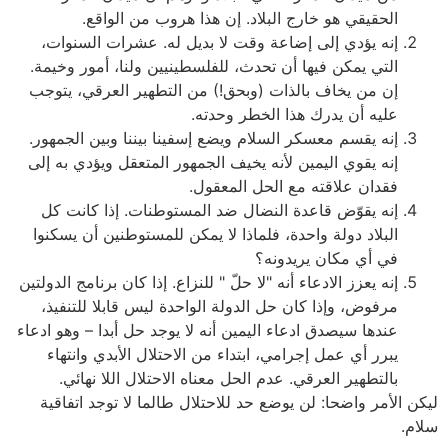
الحقيقي هو خارج البلاد. إن هذا هروب من الواقع.
إنه يؤدي إلى إضاعة وقت لا بديل له. عشرات السنوات،
التي يمكن فيها أن تحدث، للفلسطينيين ولنا، أمور وخيمة.
إن من يخاف بالذات (وبحق!) من التطهير العرقي، يتوجب
عليه أن يدرك هذا الخطر وحدته.
إنه يقسم معسكر السلام ويضع إسفينا بيننا وبين الجمهور.
إنه يقوي اليمين لأنه يخيف الجمهور المتعقل ويؤدي به إلى
فقدان علاقته مع الحل المعقول.
إنه يقوّض قاعدة النضال ضد المستوطنات. إذا كانت كل
البلاد دولة واحدة، فلماذا لا يمكن للمستوطنين أن يسكنوا
في أي مكان يريدونه؟
إنه يعزز الادعاء أنه "لا حلّ " للنزاع. إذا كان برنامج الدولتين
مرفوض، وإذا كان حل الدولة الواحدة ليس قابلا للتنفيذ،
عندها سيصدق ادعاء اليمين أنه لا يوجد حل أبدا – وهو ادعاء
يبرر أي عمل إجرامي، ابتداء من الاحتلال الأبدي وانتهاء
بالتطهير العرقي. عدم الحل معناه الاحتلال اللا نهائي.
ليكن الأمر واضحا: لن يوضع حد للاحتلال طالما لا توجد اتفاقية
سلام.