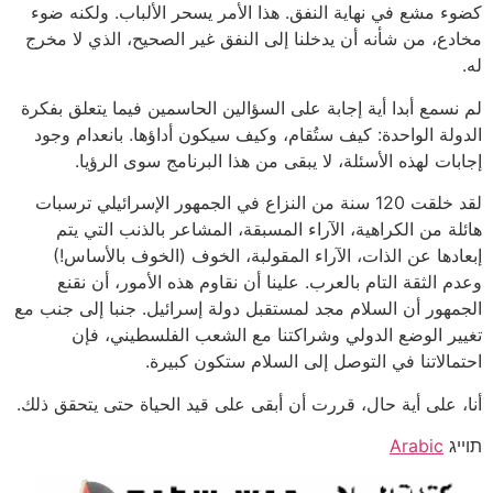
كضوء مشع في نهاية النفق. هذا الأمر يسحر الألباب. ولكنه ضوء
مخادع، من شأنه أن يدخلنا إلى النفق غير الصحيح، الذي لا مخرج
له.
لم نسمع أبدا أية إجابة على السؤالين الحاسمين فيما يتعلق بفكرة
الدولة الواحدة: كيف ستُقام، وكيف سيكون أداؤها. بانعدام وجود
إجابات لهذه الأسئلة، لا يبقى من هذا البرنامج سوى الرؤيا.
لقد خلقت 120 سنة من النزاع في الجمهور الإسرائيلي ترسبات
هائلة من الكراهية، الآراء المسبقة، المشاعر بالذنب التي يتم
إبعادها عن الذات، الآراء المقولبة، الخوف (الخوف بالأساس!)
وعدم الثقة التام بالعرب. علينا أن نقاوم هذه الأمور، أن نقنع
الجمهور أن السلام مجد لمستقبل دولة إسرائيل. جنبا إلى جنب مع
تغيير الوضع الدولي وشراكتنا مع الشعب الفلسطيني، فإن
احتمالاتنا في التوصل إلى السلام ستكون كبيرة.
أنا، على أية حال، قررت أن أبقى على قيد الحياة حتى يتحقق ذلك.
תוייג
Arabic