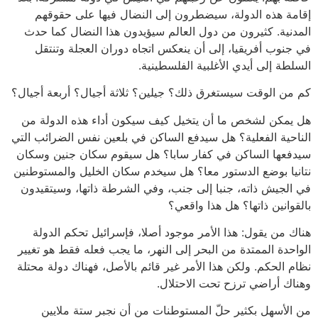
إقامة هذه الدولة، سيضطرون إلى النضال فيها على حقوقهم
المدنية. كثيرون من دول العالم سيؤيدون هذا النضال كما حدث
في جنوب أفريقيا، إلى أن ينعكس اتجاه دوران العجلة وتنتقل
السلطة إلى أيدي الأغلبية الفلسطينية.
كم من الوقت سيستغرق ذلك؟ جيلين؟ ثلاثة أجيال؟ أربعة أجيال؟
هل يمكن لشخص ما أن يتخيل كيف سيكون أداء هذه الدولة من
الناحية الفعلية؟ هل سيدفع الساكن في بلعين نفس الضرائب التي
سيدفعها الساكن في كفار سابا؟ هل سيقوم سكان جنين وسكان
نتانيا بوضع الدستور معا؟ هل سيخدم سكان الخليل والمستوطنين
في الجيش ذاته، جنبا إلى جنب، وفي الشرطة ذاتها، وسيتقيدون
بالقوانين ذاتها؟ هل هذا واقعي؟
هناك من يقول: هذا الأمر موجود أصلا، فإسرائيل تحكم الدولة
الواحدة الممتدة من البحر إلى النهر، ما يجب فعله فقط هو تغيير
نظام الحكم. ولكن هذا الأمر غير قائم بالأصل، فهناك دولة محتلة
وهناك أراضي ترزح تحت الاحتلال.
من الأسهل بكثير حلّ المستوطنات من أن نجبر ستة ملايين