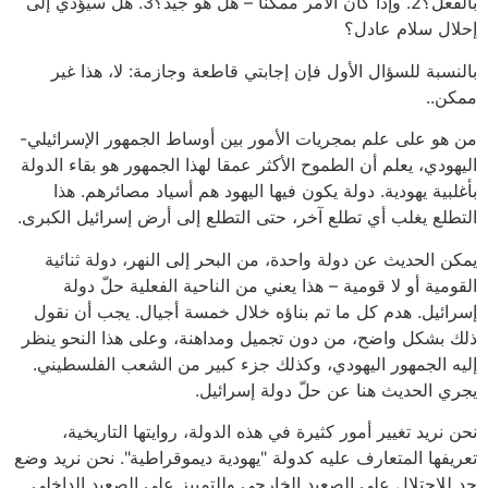
بالفعل؟2. وإذا كان الأمر ممكنا – هل هو جيد؟3. هل سيؤدي إلى
إحلال سلام عادل؟
بالنسبة للسؤال الأول فإن إجابتي قاطعة وجازمة: لا، هذا غير
ممكن..
من هو على علم بمجريات الأمور بين أوساط الجمهور الإسرائيلي-
اليهودي، يعلم أن الطموح الأكثر عمقا لهذا الجمهور هو بقاء الدولة
بأغلبية يهودية. دولة يكون فيها اليهود هم أسياد مصائرهم. هذا
التطلع يغلب أي تطلع آخر، حتى التطلع إلى أرض إسرائيل الكبرى.
يمكن الحديث عن دولة واحدة، من البحر إلى النهر، دولة ثنائية
القومية أو لا قومية – هذا يعني من الناحية الفعلية حلّ دولة
إسرائيل. هدم كل ما تم بناؤه خلال خمسة أجيال. يجب أن نقول
ذلك بشكل واضح، من دون تجميل ومداهنة، وعلى هذا النحو ينظر
إليه الجمهور اليهودي، وكذلك جزء كبير من الشعب الفلسطيني.
يجري الحديث هنا عن حلّ دولة إسرائيل.
نحن نريد تغيير أمور كثيرة في هذه الدولة، روايتها التاريخية،
تعريفها المتعارف عليه كدولة "يهودية ديموقراطية". نحن نريد وضع
حد للاحتلال على الصعيد الخارجي وللتمييز على الصعيد الداخلي.