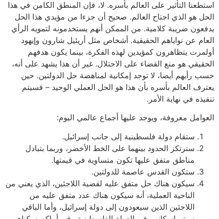
استطعنا التأثير على العالم بأسره. لا، فإن المنطق الكامن في هذا
الحل هو الذي اجتاح العالم. صحيح أن جزءا من مؤيدي هذا الحل
يدفعون ضريبة كلامية. من الممكن أنهم يستخدمونه لتمويه الرأي
العام عن نواياهم الحقيقية. أشخاص مثل أريئيل شارون وإيهود
أولمرت يتظاهرون كمؤيدين لهذه الفكرة، بينما يكون هدفهم
الحقيقي هو منع القضاء على الاحتلال. غير أن هذا يشهد على أنه،
حسب رأيهم أيضا، لا توجد إمكانية لمناهضة حل الدولتين. حين
يعترف العالم بأسره بأن هذا هو الحل العملي الوحيد – فسيتم
تنفيذه في نهاية الأمر.
العوامل معروفة، ويوجد عليها أجماع عالمي اليوم:
ستقام دولة فلسطينية إلى جانب إسرائيل.
سترتكز الحدود بينهما على الخط الأخضر، وربما بتبادل
مناطق متفق عليها تكون متساوية في قيمتها.
ستكون القدس عاصمة للدولتين.
سيكون هناك حل متفق عليه لقضية اللاجئين، الذي يعني من
الناحية العملية، أنه سيكون هناك عدد متفق عليه من
اللاجئين الذين سيعودون إلى دولة إسرائيل، وأما الباقي
سيتم إسكانهم في الدولة الفلسطينية وفي أماكن سكناهم،