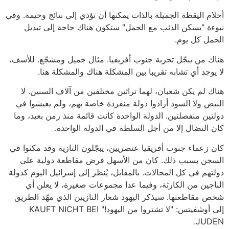
أحلام اليقظة الجميلة بالذات يمكنها أن تؤدي إلى نتائج وخيمة. وفي
نبوءة "يسكن الذئب مع الحمل" ستكون هناك حاجة إلى تبديل
الحمل كل يوم.
هناك من يبجّل تجربة جنوب أفريقيا. مثال جميل ومشجّع. للأسف،
لا يوجد أي تشابه تقريبا بين المشكلة هناك والمشكلة هنا.
هناك لم يكن شعبان، لهما تراثين مختلفين من آلاف السنين. لا
البيض ولا السود أرادوا دولة منفردة خاصة بهم، ولم يعيشوا في
دولتين منفصلتين. الدولة الواحدة كانت قائمة منذ زمن بعيد، وما
كان النضال إلا من أجل السلطة في الدولة الواحدة.
كان زعماء جنوب أفريقيا عنصريين، يبجّلون النازية وقد مكثوا في
السجن بسبب ذلك. كان من الأسهل فرض مقاطعة دولية على
دولتهم في كل المجالات. بالمقابل، يُنظر إلى إسرائيل اليوم كدولة
الناجين من الكارثة، وفيما عدا مجموعات صغيرة، لا يعلن أي
شخص مقاطعتها. سيذكر اليهود شعار النازيين الذي مهّد الطريق
إلى أوشفيتس: "لا تشتروا من اليهود!" KAUFT NICHT BEI
JUDEN.