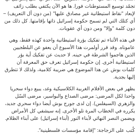
تجمّد توسيع المستوطنات فورا. ها هو الآن يكتفي بطلب زائف
لإبعاد "نقاط استيطانية غير مصادق عليها" (من دون أل التعريف) –
أي كتلك التي لم تسمح حكومة إسرائيل ذاتها بإقامتها. كل ذلك من
دون كلمة "وإلا" ومن دون أي عقوبات.
في هذه الأثناء تم تفكيك بؤرة استيطانية واحدة كهذه فقط، وهي
عاموناه. وقد قرر أولمرت هذا الأسبوع أن يعفو عن البلطجيين
الذين هاجموا الشرطة في حينه. لا حديث عن تفكيك أية بؤر
استيطانية أخرى. إن حكومة إسرائيل تعرف حق المعرفة أن
كلمات بوش عن هذا الموضوع هي ضريبة كلامية، ولذلك لا تتطرق
إليها بجدية.
يظهر في بعض الأفلام الغربية الكلاسيكية وغد، يبيع دواء سحريا
واحدا لكل المرضى: مرضى الصداع والبواسير، مرضى السّل
والزهري (السيفلس). إن لدى جورج بوش أيضا دواء سحري جديد،
يكرره في الخطاب المرة تلو الأخرى. إنه سيشفي كل الأمراض
ويضمن النصر النهائي لأبناء النور (أبناء إسرائيل) على أبناء الظلام.
كُتب على الزجاجة: "إقامة مؤسسات فلسطينية".