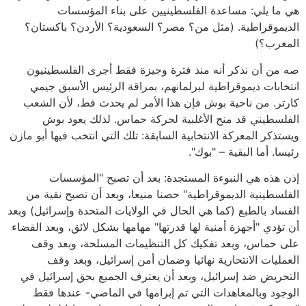
هي ما يلي: مساعدة الفلسطينيين على بناء المؤسسات
الديموقراطية. (مثل من؟ مصر؟ السعودية؟ الأردن؟ باكستان؟
المغرب؟)
صه من أن نذكر أنه منذ فترة وجيزة فقط أجرى الفلسطينيون
انتخابات ديموقراطية لبرلمانهم، بمراقة الرئيس الأسبق جيمي
كارتر. من ناحية بوش فإن هذا الأمر لم يحدث قط، لأن الشعب
الفلسطيني قد منح الأغلبية لحركة حماس. لذلك يعود بوش
ويستذكر المعركة الانتخابية السابقة: تلك التي انتخب فيها أبو مازن
رئيسا. أما البقية – "بوك".
إذن هذه هي النبوءة المستجدة: بعد أن تصبح "المؤسسات
الفلسطينية الديموقراطية" حصنا منيعا، وبعد أن تصبح نقية من
الفساد بالطبع (كما هي الحال في الولايات المتحدة وإسرائيل) وبعد
أن تؤدي "أجهزة أمنية لها قدرتها" مهامها بشكل لائق، وبعد القضاء
على حماس، وبعد تفكيك كل التنظيمات المسلحة، وبعد وقف
العمليات الانتحارية نهائيا وضمان أمن إسرائيل، وبعد وقف
التحريض ضد إسرائيل، وبعد أن يعترف الجميع بحق إسرائيل في
الوجود وبالمعاهدات التي تم إبرامها في الماضي- عندها فقط