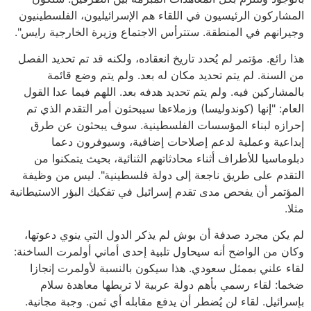
المشاركون الرئيسيون في اللقاء هم الإسرائيليون، الفلسطينيون
وجيرانهم في المنطقة. ستترأس الاجتماع وزيرة الخارجية رايس".
هذا رائع. مؤتمر لم يُحدد تاريخ انعقاده، ولكنه قد تم تحديد الفصل
من السنة. لم يتم تحديد مكان له بعد. ولم يتم وضع قائمة
بالمشاركين فيه. ولم يتم تحديد هدفه بعد. اللهم فيما عدا القول
العام: "إنها (كوندوليسا) وزملاءها سيبحثون أمر التقدم الذي تم
إحرازه لبناء المؤسسات الفلسطينية. سوف يبحثون عن طرق
إبداعية وعملية لدعم إصلاحات إضافية، وسيوفرون دعما
دبلوماسيا للأطراف أثناء محادثاتهم الثنائية، بحيث يتمكنوا من
التقدم على طريق ناجعة إلى دولة فلسطينية". ليس من وظيفة
المؤتمر أن يفحص مدى تقدم إسرائيل في تفكيك البؤر الاستيطانية
مثلا.
لم يكن مجرد صدفة أن بوش لم يذكر الدول التي ينوي دعوتها،
وكان من الواضح أنه سيحاول تلبية إحدى أماني أولمرت الساخنة:
لقاء علني بممثل سعودي. هذا سيكون بالنسبة لأولمرت إنجازا
ضخما: لقاء رسمي بأهم دولة عربية لا تربطها معاهدة سلام
بإسرائيل. لقاء لن يُضطر أن يدفع مقابله أي ثمن. وجبة مجانية.