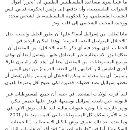
ما علينا سوى مساعدة الفلسطينيين الطيبين. أن "نحرر" أموال
الضرائب الفلسطينية، وأن ندفعها إلى رئيس الحكومة فياض. ليس
للشعب الفلسطيني، ولا للحكومة الفلسطينية، بل لشخص محدد
ووحيد، المحبب الشخصي إلى قلب بوش.
ماذا يُطلب من إسرائيل أيضا؟ عليها أن تطور الجليل والنقب، بدل
"الاحتلال المتواصل للضفة الغربية" (وهذا المكان الوحيد في
الخطاب الذي يوجد فيه أي ذكر لكلمة الاحتلال). من المفضل أن
تفكك البؤر الاستيطانية غير المصادق عليها، ويُفضل أيضا أن توقف
توسيع المستوطنات. من المفضل أيضا أن "يجد الإسرائيليون طرقا
أخرى لطمس آثار أقدامهم (في الضفة الغربية) من دون المس
بأمنهم". أي بما معناه أنه يمكن للاحتلال أن يستمر ولكن يُفضل أن
تخطو إسرائيل بضع خطوات قصيرة لكي تصبح أقل وضوحا للعيان.
لقد أقرت الولايات المتحدة، في حينه، أن جميع المستوطنات غير
قانونية. حين تابعت إسرائيل توسيعها، فرض عليها جيمس بيكر،
وزير خارجية بابا بوش، عقوبات مالية. لقد طالب بوش الابن، في
بداية الأمر، تفكيك كل المستوطنات التي أقيمت منذ عام 2001
وما بعده. بعد ذلك اعترف بوش بالكتل الاستيطانية ("التجمعات
السكانية"). أما في "خارطة الطريق" فقد أقر أن على إسرائيل أن