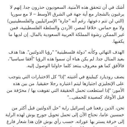
أشك في أن تتحقق هذه الأمنية. السعوديون حذرون جدا. إنهم لا
يرغبون بالشجار مع أية جهة في الشرق الأوسط – لا مع سوريا
(التي لن تتم دعوتها، رغم أنه "جارة" الإسرائيليين والفلسطينيين)
ولا مع حماس. خلافا لمصر، الأردن والسلطة الفلسطينية، فمن
غير الممكن رشوة المملكة العربية السعودية بالمال. إن لديها ما
يكفيها.
الهدف النهائي وكأنه "دولة فلسطينية" "رؤيا الدولتين". هذا هدف
بعيد المنال جدا. لم يكن هباء أن سموا هذه الرؤيا "أفقا سياسيا"،
فالأفق كما هو معروف يبتعد كلما حاولنا الوصول إليه.
يصف روديارد كيبلينغ في أغنيته "إذا" كل الاختبارات التي يتوجب
على الإنجليزي اجتيازها ليتم اعتباره رجلا حقيقيا. من بين هذه
الأمور: "إذا استطعت تحمل الحقيقة التي تفوهت بها / محرّفة من
قبل الأوغاد كمصيدة للحمقى…"
نحن، الذين رفعنا في إسرائيل راية "حل الدولتين قبل أكثر من
خمسين عاما، نحتاج الآن إلى تحمل تحويل جورج بوش لهذه الراية
إلى خرقة يستر بها عوراته. حسب رأي بوش فإن هذا شعار فارغ