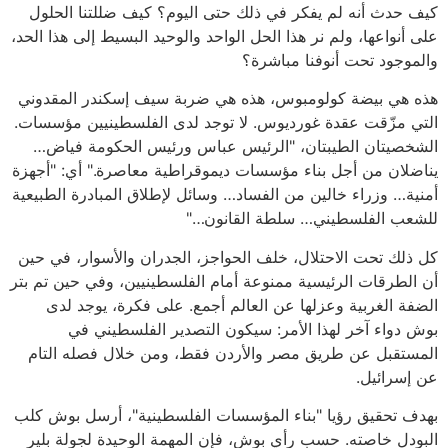
كيف حدث أنه لم يفكر في ذلك حتى اليوم؟ كيف ضللتنا الحلول
على أنواعها، ولم نر هذا الحل الواحد والوحيد البسيط إلى هذا الحد،
والموجود تحت أنوفنا مباشرة؟
هذه هي بيضة كولومبوس، هذه هي ضربة سيف إسكندر المقدوني
التي مزّقت عقدة غورديوس. لا توجد لدى الفلسطينيين مؤسسات.
الشخصيتان الطيبتان، "الرئيس عباس ورئيس الحكومة فياض…
يناضلان من أجل بناء مؤسسات ديموقراطية معاصرة." أي: "أجهزة
أمنية… وزراء خالين من الفساد… وسائل لإطلاق المبادرة الطبيعية
للشعب الفلسطيني… سلطة القانون…"
كل ذلك تحت الاحتلال، خلف الحواجز، الجدران والأسوار، في حين
أن الطرقات الرئيسية ممنوعة أمام الفلسطينيين، وفي حين تم بتر
الضفة الغربية وعزلها عن العالم أجمع. على فكرة، يوجد لدى
بوش دواء آخر لهذا الأمر: سيكون التصدير الفلسطيني في
المستقبل عن طريق مصر والأردن فقط، ومن خلال فصله التام
عن إسرائيل.
بهدف تحقيق رؤيا "بناء المؤسسات الفلسطينية"، أرسل بوش كلب
البودل خاصته. حسب رأي بوش، فإن المهمة الوحيدة لجولة بلير