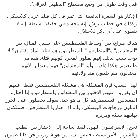
قبل وقت طويل من وضع مصطلح "التطهير العرقي".
الإنكار هو الشعرة الدقيقة التي تمر في كل فيلم غربي كلاسيكي،
وكذلك في خطاب بوش. إنه يتجسد في حقيقة بسيطة: إنه لا
ينطوي على أي ذكر للاحتلال.
هناك صراع، بين أوساط الفلسطينيين على سبيل المثال، بين
"المعتدلين" و"المتطرفين". المتطرفون هم قتلة. لماذا يقتلون؟ لا
يوجد سبب لذلك. إنهم يقتلون لمجرد كونهم قتلة. هذه هي
طبيعتهم. هكذا وُلدوا. وأما "المعتدلون" فهم معتدلين لأنهم
معتدلون. هم طيبون منذ ولادتهم.
لهذا السبب فإن المشكلة هي مشكلة الفلسطينيين فقط. عليهم
أن يقرروا. عليهم الاختيار بين المعتدلين والمتطرفين. إذا اختاروا
المعتدلين، فسينتظرهم كل ما هو جيد. سوف يحصلون على الخرز
الملون وزجاجات الويسكي. وأما إذا اختاروا المتطرفين، فستكون
نهايتهم سيئة ومريرة.
نحن، الإسرائيليون اليهود، لسنا بحاجة إلى الاختيار بين الطيب
والشرير. الأمر بسيط، فليس لدينا من هو شرير، ونحن كلنا طيبون.