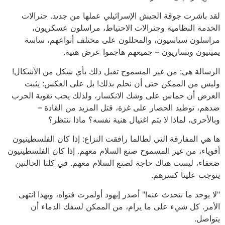
لقد باشرت جوقة الجيش الإسرائيلي عملها من جديد. جنرالات
الخدمة النظامية وجنرالات الاحتياط، مراسلون عسكريون،
مراسلون سياسيون، والمحللون على مختلف أنواعهم، ساسة
يمينيون ويساريون – جميعهم هاجموا عرض هنية.
الرسالة هي: من غير المسموح تقبل ذلك بأي شكل من الأشكال!
وليس من الممكن حتى أن نحلم بذلك! بل على العكس: يثبت
العرض أن حماس على وشك الانكسار، ولذلك يجب تقوية الحرب
ضدهم، توطيد الحصار على غزة، قتل المزيد من القادة –
وبالأحرى، لماذا لا يتم اغتيال هنية نفسه؟ ماذا ننتظر؟
ها هي المفارقة التي لطالما رافقت النزاع: إذا كان الفلسطينيون
أقوياء، من غير المسموح صنع السلام معهم. إذا كان الفلسطينيون
ضعفاء، ليست هناك حاجة لصنع السلام معهم. في كلتا الحالتين
يتوجب علينا كسرهم.
"لا يوجد ما نتحدث عنه!" أصدر إيهود أولمرت فتواه، وبهذا انتهى
الأمر. كل شيء على ما يرام، من الممكن لسفك الدماء أن
يتواصل.