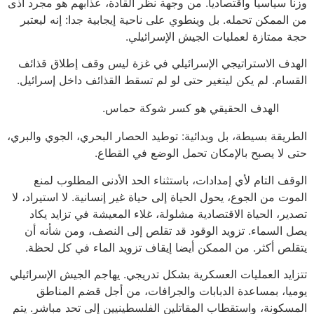
وزنا سياسيا واقتصاديا. من وجهة نظر القادة، عذابهم هو مجرد أذى
من الممكن تحمله. بل وينطوي على ناحية إيجابية جدا: إنه ليعتبر
حجة ممتازة لعمليات الجيش الإسرائيلي.
الهدف الاستراتيجي الإسرائيلي في غزة ليس وقف إطلاق قذائف
القسام. لم يكن ليتغير حتى لو لم تسقط القذائف داخل إسرائيل.
الهدف الحقيقي هو كسر شوكة حماس.
الطريقة بسيطة، بل وبدائية: توطيد الحصار البحري، الجوي والبري،
حتى لا يصبح بالإمكان تحمل الوضع في القطاع.
الوقف التام لأي إمدادات، باستثناء الحد الأدنى المطلوب لمنع
الموت من الجوع، يحول الحياة إلى حياة غير إنسانية. لا استيراد، لا
تصدير، الحياة الاقتصادية مشلولة، غلاء المعيشة في تزايد يكاد
يصل السماء. تزويد الوقود قد تقلص إلى النصف، ومن شأنه أن
يتقلص أكثر. من الممكن أيضا إيقاف تزويد الماء في كل لحظة.
تتزايد العمليات العسكرية بشكل تدريجي. يهاجم الجيش الإسرائيلي
يوميا، بمساعدة الدبابات والجرافات، من أجل قضم المناطق
المسكونة، واستقطاب المقاتلين الفلسطينيين إلى تحد مباشر. يتم