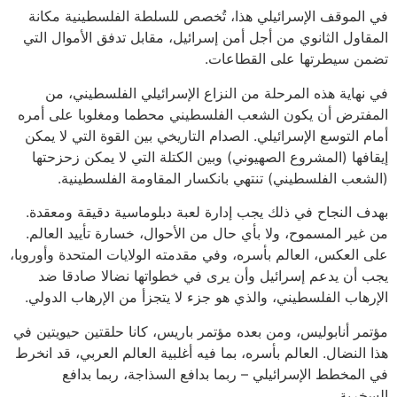
في الموقف الإسرائيلي هذا، تُخصص للسلطة الفلسطينية مكانة
المقاول الثانوي من أجل أمن إسرائيل، مقابل تدفق الأموال التي
تضمن سيطرتها على القطاعات.
في نهاية هذه المرحلة من النزاع الإسرائيلي الفلسطيني، من
المفترض أن يكون الشعب الفلسطيني محطما ومغلوبا على أمره
أمام التوسع الإسرائيلي. الصدام التاريخي بين القوة التي لا يمكن
إيقافها (المشروع الصهيوني) وبين الكتلة التي لا يمكن زحزحتها
(الشعب الفلسطيني) تنتهي بانكسار المقاومة الفلسطينية.
بهدف النجاح في ذلك يجب إدارة لعبة دبلوماسية دقيقة ومعقدة.
من غير المسموح، ولا بأي حال من الأحوال، خسارة تأييد العالم.
على العكس، العالم بأسره، وفي مقدمته الولايات المتحدة وأوروبا،
يجب أن يدعم إسرائيل وأن يرى في خطواتها نضالا صادقا ضد
الإرهاب الفلسطيني، والذي هو جزء لا يتجزأ من الإرهاب الدولي.
مؤتمر أنابوليس، ومن بعده مؤتمر باريس، كانا حلقتين حيويتين في
هذا النضال. العالم بأسره، بما فيه أغلبية العالم العربي، قد انخرط
في المخطط الإسرائيلي – ربما بدافع السذاجة، ربما بدافع
السخرية.