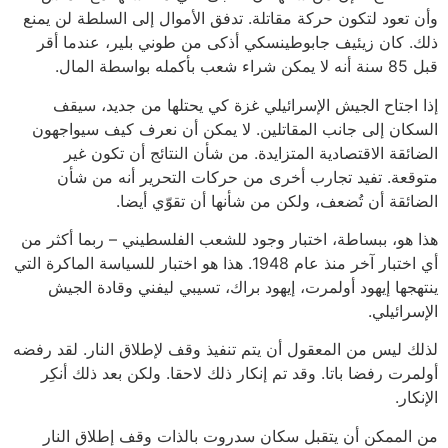
وأن تعود لتكون حركة مقاتلة. تدفق الأموال إلى السلطة لن يمنع
ذلك. كان زيئيف جابوطينسكي أذكى من طوني بلير، عندما أقر
قبل 85 سنة أنه لا يمكن شراء شعب بأكمله بواسطة المال.
إذا اجتاح الجيش الإسرائيلي غزة كي يحتلها من جديد، سيقف
السكان إلى جانب المقاتلين. لا يمكن أن نعرف كيف سيواجهون
الضائقة الاقتصادية المتزايدة. من شأن النتائج أن تكون غير
متوقعة. تفيد تجارب أخرى من حركات التحرير أنه من شأن
الضائقة أن تُضعف، ولكن من شأنها أن تقوّي أيضا.
هذا هو، ببساطة، اختبار وجود للشعب الفلسطيني – ربما أكثر من
أي اختبار آخر منذ عام 1948. هذا هو اختبار للسياسة الماكرة التي
ينتهجها إيهود أولمرت، إيهود براك، تسيبي ليفني وقادة الجيش
الإسرائيلي.
لذلك ليس من المعقول أن يتم تنفيذ وقف لإطلاق النار. لقد رفضه
أولمرت رفضا باتا. وقد تم إنكار ذلك لاحقا. ولكن بعد ذلك أنكِر
الإنكار.
من الممكن أن يتقبل سكان سدروت بالذات وقف إطلاق النار