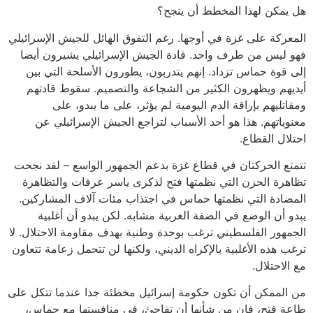
هل يمكن لهذا المخطط أن ينجح؟
المعركة على غزة في أوجها. رغم التفوق الهائل للجيش الإسرائيلي
فهو ليس من طرف واحد. قادة الجيش الإسرائيلي يشيرون أيضا
إلى قوة حماس تزداد. إنهم يتدربون، يطورون الأسلحة التي بين
أيديهم ويظهرون الكثير من الشجاعة والتصميم. سقوط قادتهم
ومقاتليهم بإراقة الدم اليومية لم يؤثر، على ما يبدو، على
معنوياتهم. هذا هو أحد الأسباب لتراجع الجيش الإسرائيلي عن
احتلال القطاع.
تتمتع الحركتان في قطاع غزة بدعم الجمهور الواسع – لقد نجحت
تظاهرة الحزن التي نظمتها فتح لذكرى ياسر عرفات والتظاهرة
المضادة التي نظمتها حماس في اجتذاب مئات آلاف المشاركين.
يبدو أن الوضع في الضفة الغربية مشابه. لكن يبدو أن أغلبية
الجمهور الفلسطيني ترغب بوحدة وطنية بهدف مقاومة الاحتلال. لا
ترغب هذه الأغلبية بالإكراه الديني، ولكنها لن تتحمل زعامة تتعاون
مع الاحتلال.
من الممكن أن تكون حكومة إسرائيل مخطئة جدا عندما تتكل على
طاعة فتح، فإن من شأنها أن تفاجئ، في منافستها مع حماس،