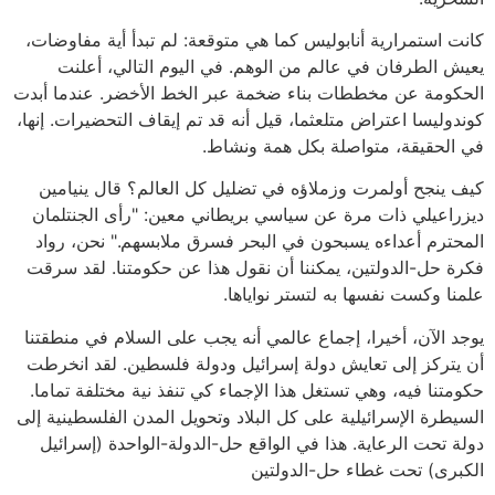
كانت استمرارية أنابوليس كما هي متوقعة: لم تبدأ أية مفاوضات،
يعيش الطرفان في عالم من الوهم. في اليوم التالي، أعلنت
الحكومة عن مخططات بناء ضخمة عبر الخط الأخضر. عندما أبدت
كوندوليسا اعتراض متلعثما، قيل أنه قد تم إيقاف التحضيرات. إنها،
في الحقيقة، متواصلة بكل همة ونشاط.
كيف ينجح أولمرت وزملاؤه في تضليل كل العالم؟ قال ينيامين
ديزراعيلي ذات مرة عن سياسي بريطاني معين: "رأى الجنتلمان
المحترم أعداءه يسبحون في البحر فسرق ملابسهم." نحن، رواد
فكرة حل-الدولتين، يمكننا أن نقول هذا عن حكومتنا. لقد سرقت
علمنا وكست نفسها به لتستر نواياها.
يوجد الآن، أخيرا، إجماع عالمي أنه يجب على السلام في منطقتنا
أن يتركز إلى تعايش دولة إسرائيل ودولة فلسطين. لقد انخرطت
حكومتنا فيه، وهي تستغل هذا الإجماء كي تنفذ نية مختلفة تماما.
السيطرة الإسرائيلية على كل البلاد وتحويل المدن الفلسطينية إلى
دولة تحت الرعاية. هذا في الواقع حل-الدولة-الواحدة (إسرائيل
الكبرى) تحت غطاء حل-الدولتين