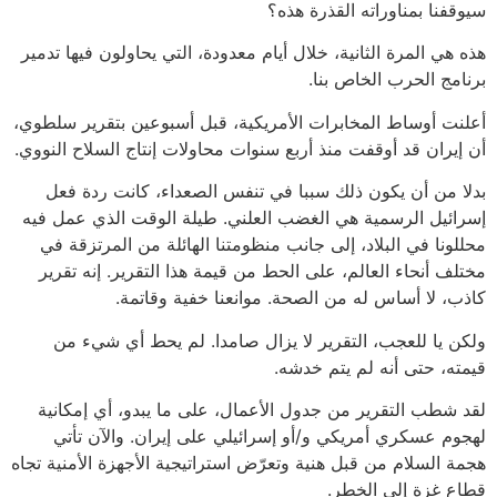
سيوقفنا بمناوراته القذرة هذه؟
هذه هي المرة الثانية، خلال أيام معدودة، التي يحاولون فيها تدمير
برنامج الحرب الخاص بنا.
أعلنت أوساط المخابرات الأمريكية، قبل أسبوعين بتقرير سلطوي،
أن إيران قد أوقفت منذ أربع سنوات محاولات إنتاج السلاح النووي.
بدلا من أن يكون ذلك سببا في تنفس الصعداء، كانت ردة فعل
إسرائيل الرسمية هي الغضب العلني. طيلة الوقت الذي عمل فيه
محللونا في البلاد، إلى جانب منظومتنا الهائلة من المرتزقة في
مختلف أنحاء العالم، على الحط من قيمة هذا التقرير. إنه تقرير
كاذب، لا أساس له من الصحة. موانعنا خفية وقاتمة.
ولكن يا للعجب، التقرير لا يزال صامدا. لم يحط أي شيء من
قيمته، حتى أنه لم يتم خدشه.
لقد شطب التقرير من جدول الأعمال، على ما يبدو، أي إمكانية
لهجوم عسكري أمريكي و/أو إسرائيلي على إيران. والآن تأتي
هجمة السلام من قبل هنية وتعرّض استراتيجية الأجهزة الأمنية تجاه
قطاع غزة إلى الخطر.