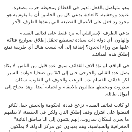
وهو متواصل بالفعل. تدور في القطاع ومحيطه حرب مصغرة،
عنيدة ووحشية. كالعادة، يدعي كل من الجانبين أن ما يقوم به هو
مجرد رد فعل على الأعمال الفظيعة التي ينفذها الطرف الآخر.
يدعي الطرف الإسرائيلي أنه يرد فقط على قذائف القسام
والهاون. أي دولة ذات سيادة تستطيع تحمّل إطلاق صواريخ فتاكة
عليها من وراء الحدود؟ إضافة إلى أنه ليست هناك أي طريقة تمنع
إطلاق هذه القذائف.
في الواقع، لم تؤذ آلاف القذائف سوى عدد قليل من الناس. لا يكاد
يصل عدد القتلى والجرحى حتى إلى 1% من ضحايا حوادث السير.
لكن قذائف القسام تدب الرعب والخوف في القلوب، سكان
سدروت ومحيطها يطالبون بالانتقام والحماية أيضا، وهذا يحتاج إلى
أموال طائلة.
لو كانت قذائف القسام تزعج قيادة الحكومة والجيش حقا، لكانوا
انقضوا على اقتراح وقف إطلاق النار. ولكن في الحقيقة، لا يقلقهم
ما يجري لسكان سدروت. إنهم ينتمون إلى الـ"مناطق النائية"
الجغرافية والسياسية، وهم بعيدون عن مركز الدولة. لا يملكون