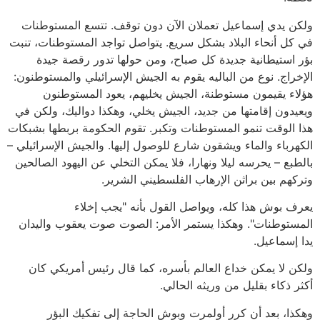
ولكن يدي إسماعيل تعملان الآن دون توقف. تتسع المستوطنات
في كل أنحاء البلاد بشكل سريع. يتواصل تواجد المستوطنات، تنبت
بؤر استيطانية جديدة كل صباح، ومن حولها تدور رقصة جيدة
الإخراج. نوع من الباليه يقوم به الجيش الإسرائيلي والمستوطنون:
هؤلاء يقيمون مستوطنة، الجيش يخليهم، يعود المستوطنون
ويعيدون إقامتها من جديد، الجيش يخلي، وهكذا دواليك، ولكن في
هذا الوقت تنمو المستوطنات وتكبر. تقوم الحكومة بربطها بشبكات
الكهرباء والماء ويشقون شارع للوصول إليها. والجيش الإسرائيلي –
بالطبع – يحرسه ليلا ونهارا، فلا يمكن التخلي عن اليهود الصالحين
وتركهم بين براثن الإرهاب الفلسطيني الشرير.
يعرف بوش هذا كله، ويواصل القول بأنه "يجب إخلاء
المستوطنات". وهكذا يستمر الأمر: الصوت صوت يعقوب واليدان
يدا إسماعيل.
ولكن لا يمكن خداع العالم بأسره، كما قال رئيس أمريكي كان
أكثر ذكاء بقليل من وريثه الحالي.
وهكذا، بعد أن كرر أولمرت وبوش الحاجة إلى تفكيك البؤر