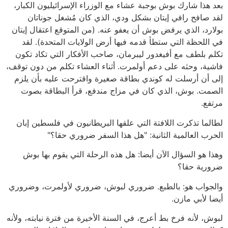
بعد هذا شارك بوش بوجبة عشاء مع الوزراء الإسرائيليون الكبار،
لقد صافح رافي إيتان بشكل ودي، الذي كان مُشغل جوناتان
بولارد، الذي يرفض بوش أن يعفو عنه. (من المتوقع اعتقال إيتان
في اللحظة التي ستطأ قدمه فيها أرض الولايات المتحدة). لقد
تكلم بلطف مع أفيغدور ليبرمان، صاحب الأفكار التي تكاد تكون
فاشية، وحثه على دعم أولمرت. أثناء العشاء تكلم من دون توقف،
إلى أن أرسلت له كوندي بطاقة صغيرة واقترحت عليه بأن يلزم
الصمت. بوش، الذي كان في مزاج مندفع، قرأ البطاقة بصوت
مرتفع.
لطالما تذكرت اللافتة التي علقها البريطانيون في فلسطين إبان
الحرب العالمية الثانية: "هل هذا السفر ضروري حقا؟"
وهذا هو السؤال الآن أيضا: هل هذه الرحلة التي يقوم بها بوش
ضرورية حقا؟
والجواب هو: بالطبع. ضروري لبوش، ضروري لأولمرت، وضروري
أيضا لأبي مازن.
لبوش، لأنه فرخ بط أعرج، في السنة الأخيرة من فترة نيابته، ولأنه