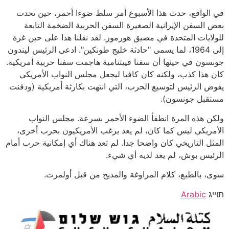
في الواقع، حدث هذا الأسبوع أمر سلط ضوءا أحمر، حين تحدت
بعض السفن الإيرانية الصغيرة السفن الحربية الضخمة التابعة
للولايات المتحدة في مضيق هورموز. لقد نقلنا هذا على حين غرة
إلى 1964، لما يسمى "حادثة خليج طونكين". ادعى الرئيس ليندون
جونسون في حينها أن سفنا فييتنامية هاجمت سفنا حربية أمريكية.
كان هذا كذب، ولكنه كان كافيا ليجعل مجلس النواب الأمريكي
يفوض الرئيس لتوسيع الحرب، التي انتهت بكارثة أمريكية (ودفنت
مستقبل جونسون).
ولكن هذه المرة انطفأ الضوء الأحمر بسرعة. مجلس النواب
الأمريكي ليس كما كان، لم يعد يرغب الأمريكيون بحرب أخرى،
المثل التاريخي كان واضحا جدا. لم تعد هناك أي إمكانية حرب أمام
الرئيس بوش، لم يعد لديه أي شيء.
سوى، بالطبع، كلام المراوغة والمديح من قبل أولمرت.
תוייג
Arabic