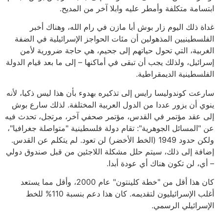
ابتسامة متكلفة وأمطر عليه وابلا آخر من المديح.
غداة ذلك اليوم زار بوش أبا مازن في رام الله، وهناك أخبر
الفلسطينيين المذهولين أن مئات الحواجز الإسرائيلية في الضفة
الغربية، التي تحول حياتهم إلى جحيم، هي حاجة ضرورية لأمن
إسرائيل، ولذلك يجب أن تبقى في أماكنها – إلى ما بعد قيام الدولة
الفلسطينية الديمقراطية.
سارعت كوندوليسا رايس إلى تذكيره بهدوء بأن هذا ليس ذكيا، لأنه
ينوي أن يزور عددا من الدول العربية المختلفة. لذلك سارع بوش
إلى عقد مؤتمر في القدس، مؤتمر صحفي آخر، مرتجل، تحدث فيه
عن "المسائل الجوهرية": تقام دولة فلسطينية "متواصلة جغرافيا"،
ولكن حدود 1949 (الخط الأخضر) لن تعود. لم يتكلم عن القدس.
إضافة إلى ذلك، سيتم حلل مشكلة اللاجئين من قبل صندوق دولي
– أي، لن تكون هناك أي عودة أبدا.
كان هذا أقل من "خطة كلينتون" عام 2000، وأقل مما يستعد
أغلب الإسرائيليون لتقديمه. كان هذا دعم بنسبة 110% للخط
الإسرائيلي الرسمي.