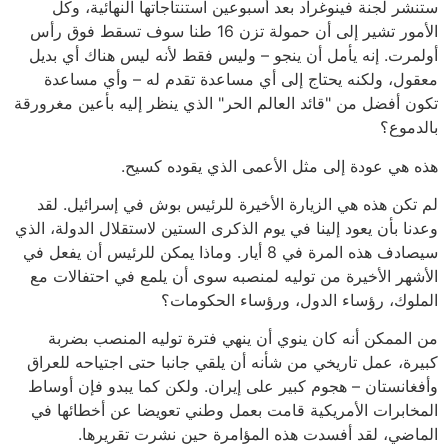
ستنشر لجنة فينوغراد بعد أسبوعين استنتاجاتها النهائية، وكل
الأمور تشير إلى أن حمولة تزن 16 طنا سوف تسقط فوق رأس
أولمرت. إنه يأمل أن ينجو – وليس فقط لأنه ليس هناك أي بديل
معقول، ولكنه يحتاج إلى أي مساعدة تقدم له – وأي مساعدة
تكون أفضل من "قائد العالم الحر" الذي ينظر إليه بأعين مغرورقة
بالدموع؟
هذه هي عودة إلى مثل الأعمى الذي يقوده كسيح.
لم تكن هذه هي الزيارة الأخيرة للرئيس بوش في إسرائيل. لقد
وعدنا بأن يعود إلينا في يوم الذكرى الستين لاستقلال الدولة، الذي
سيصادف هذه المرة في 8 أيار. وماذا يمكن للرئيس أن يفعل في
الأشهر الأخيرة من توليه لمنصبه سوى أن يلمع في احتفالات مع
الملوك، رؤساء الدول، ورؤساء الحكومات؟
من الممكن أنه كان ينوي أن ينهي فترة توليه المنصب بضربة
كبيرة، عمل تاريخي من شأنه أن يلقي جانبا حتى اجتياحه للعراق
وأفغانستان – هجوم كبير على إيران. ولكن كما يبدو فإن أوساط
المخابرات الأمريكية قامت بعمل وطني تعويضا عن أخطائها في
الماضي، لقد أفسدت هذه المؤامرة حين نشرت تقريرها.