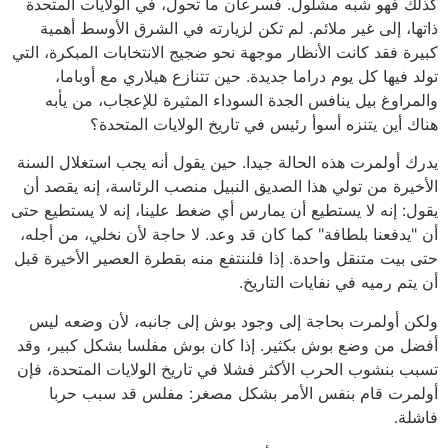
كذلك فهو شبه مشلول. فسرعان ما تحول، في الولايات المتحدة
ذاتها، إلى غير ملائم. لم تكن لزيارته في الشرق الأوسط أهمية
كبيرة فقد كانت الأنظار موجهة نحو ضجيج الانتخابات المبكرة، التي
تولد فيها كل يوم دراما جديدة. حين تتنازع هيلاري مع أوباما،
والمراوغ بيل ينافس الجدة السوداء المثيرة للإعجاب، من يأبه
هناك أين يتنزه أسوأ رئيس في تاريخ الولايات المتحدة؟
يدرك أولمرت هذه الحالة جيدا. حين يقول أنه يجب استغلال السنة
الأخيرة من تولي هذا الصديق النبيل منصب الرئاسة، إنه يقصد أن
يقول: إنه لا يستطيع أن يمارس أي ضغط علينا، إنه لا يستطيع حتى
أن "يدفعنا بلطافة" كما كان قد وعد. لا حاجة لأن نخلي، من أجله،
حتى بيت متنقل واحدة. إذا فلننتفع منه بقطرة العصير الأخيرة قبل
أن يتم رميه في نفايات التاريخ.
ولكن أولمرت بحاجة إلى وجود بوش إلى جانبه، لأن وضعه ليس
أفضل من وضع بوش بكثير. إذا كان بوش مفلسا بشكل كبير، وقد
تسبب بنشوب الحرب الأكثر فشلا في تاريخ الولايات المتحدة، فإن
أولمرت قام بنفس الأمر بشكل مصغر: مفلس قد سبب حربا
فاشلة.