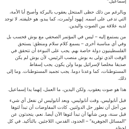
إسماعيل."
وبالرغم من ذلك حظى المنتحل يعقوب بالبركة وأصبح أبا الأمة،
التي تدعى على اسمه. إيهود أولمرت، كما يبدو، هو خليفته. لا توجد
لديه علاقة بين الصوت واليدين.
من يستمع إليه – ليس في المؤتمر الصحفي مع بوش فحسب بل
وفي أي مناسبة أخرى – يسمع كلام سلام ومنطق: يستحق
الفلسطينيون دولة خاصة بهم. يجب على النبوءة أن تتحقق في
الوقت الذي تولى به بوش منصب الرئيس، لأن بوش لم يكن
صديقا مخلصا لإسرائيل يوما ولن يكون. يجب إسقاط
المستوطنات، كما وعدنا دوما. يجب تجميد المستوطنات. وما إلى
ذلك.
هذا هو صوت يعقوب. ولكن اليدين، ما العمل، إنهما يدا إسماعيل.
قبل أنابوليس، وقت أنابوليس، وبعد أنابوليس لن نفعل أي شيء
من أجل أن نطور حل الدولتين. كادت المفاوضات أن تبدأ لتوها
قبل سنة، ومن شأنها أن تبدأ لتوها الآن أيضا. نعم، يتحدثون عن
"المسائل الجوهرية" – الحدود، القدس، اللاجئين. بالتأكيد. في كل
لحظة.