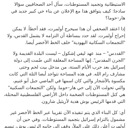
الاستيطانية وتجميد المستوطنات، سأل أحد الصحافيين سؤالا
ساذجا: كيف يتوافق هذا مع الإعلان عن بناء حي كبير جديد في
هار-حوما؟
إذا اعتقد الصحفي أن هذا سيحرج أولمرت، فقد أخطأ. لا يمكن
إحراج أولمرت. لقد حدد ببساطة أن التزامه لا يشمل القدس، ولا
"التجمعات السكانية اليهودية" خلف الخط الأخضر أيضا.
"القددس" – منذ عهد ليفي إشكول – ليست البلدة القديمة ولا
"الجرن المقدس". إنها المساحة المغلقة التي ضُمت إلى دولة
إسرائيل بعد حرب الأيام الستة، من مدخل بيت لحم وحتى
مشارف رام الله. في هذه المساحة تتواجد أيضا التلة التي كانت
مكسوة بالأشجار والتي كان اسمها في الماضي جبل أبو غنيم،
والتي تحولت الآن إلى حي هار-حوما. ولكن "التجمعات السكنية"
هي كتل المستوطنات الضخمة داخل الأراضي الفلسطينية المحتلة،
التي قدمها الرئيس بوش هدية لأريئيل شارون.
أي: كل البناء الذي يتم تنفيذه الآن تقريبا عبر الخط الأخضر غير
مشمول بالتزام إسرائيل بتجميد المستوطنات. وفي حين أن
أولمرت أعلن ذلك على الملأ، وقف إلى جانبه الرئيس بوش، تبسم