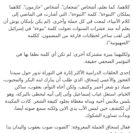
كلاهما، كما نعلم، أشخاص "شجعان". أشخاص "حازمون". كلاهما
يملكان "النبوءة". كلمة "النبوءة"، التي أشارت في الماضي إلى
كلام الأنبياء، لمعت قي كل جملة وأخرى. (لم يكن بإمكان بوش أن
يعلم أنه منذ عشرات السنوات تحولت كلمة "نبوءة" في إسرائيل
إلى لقب ساخر لخطابات فارغة من المضمون، ككلمة
"الصهيونية").
ولكليهما ميزة مشتركة أخرى: لم تكن أي كلمة نطقا بها في
المؤتمر الصحفي حقيقة.
إحدى الحلقات الدرامية الأكثر إثارة في التوراة تدور حول سيدنا
العجوز والأعمى إسحاق، الذي طلب أن يبارك ابنه البكر والمحبوب،
صياد ذو شعر أحمر وكثيف، ولكن أخاه التوأم، يعقوب، ساكن
الخيام، استغل غياب إسماعيل وأتى إلى أبيه ليحظى بالبركة، وهو
يلبس ملابس أخيه ويداه مغطاة بجلود كثيفة الشعر. كادت المكيدة
أن تُكتشف حين لمس الأب يدي الابن ولكنه سمع صوته أيضا،
وبدأت تساوره الشكوك.
فقال إسحاق الجملة المعروفة: "الصوت صوت يعقوب واليدان يدا