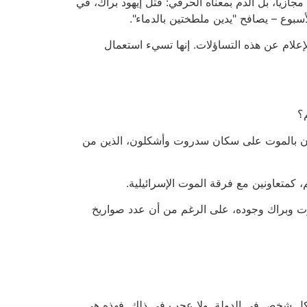
مجازيا، بل الدم بمعناه الحرفي: قتل إيهود براك، في
لأسبوع – يصافح "يدين ملطختين بالدماء".
لإعلام عن هذه التساؤلات. إنها تسيء استعمال
؟
ون بالموت على سكان سدروت وأشكلون، الذين من
 كمتعاونين مع فرقة الموت الإسرائيلية.
مرت وبراك وجوده، على الرغم من أن عدد صواريخ
ص كل شخص في الدولة. ولا عجب في ذلك. فهذه هي