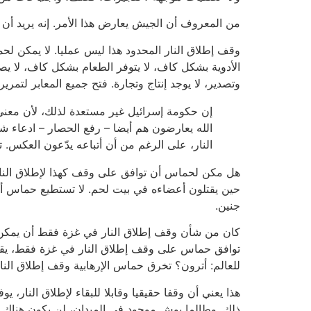
من المعروف أن الجيش يعارض هذا الأمر. إنه يريد أن 
وقف إطلاق النار المحدود هذا ليس عمليا. لا يمكن لح
الأدوية بشكل كاف، لا يتوفر الطعام بشكل كاف، لا يص
وتصدير، لا يوجد إنتاج وتجارة. فتح جميع المعابر لتمر
إن حكومة إسرائيل غير مستعدة لذلك، لأن معنى
الله يعارضون هم أيضا – رفع الحصار – ادعاء ش
النار، على الرغم من أن أتباعه يدّعون العكس. تن
هل مكن لحماس أن توافق على وقف كهذا لإطلاق النار
حين يقتلون أعضاءه في بيت لحم. لا تستطيع حماس أن
جنين.
كان من شأن وقف إطلاق النار في غزة فقط أن يمكن إي
توافق حماس على وقف إطلاق النار في غزة فقط، يقت
للعالم: أترون؟ تخرق حماس الإرهابية وقف إطلاق النا
هذا يعني أن وقفا حقيقيا وقابلا للبقاء لإطلاق النار،
ذلك. وطالما بوش موجود في الميدان، لن يكون هناك