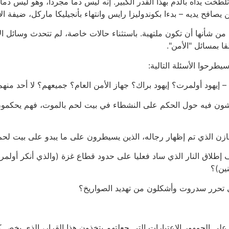
لطخت يداه بالدم بهذا القدر الكبير. إنه ليس دما مجردا، وهو ليس دما 
 يصافح يديه – بدءا بكوندوليزا رايس وانتهاء بأنجيليكا ماركل، ضيفة ا
 من شأنها أن تكون ملتهبة. باستثناء حالات خاصة، لم تتحدث وسائل ا
قا بمسائل "الأمن".
طرحوا الأسئلة التالية:
 إيهود أولمرت؟ إيهود براك؟ جهاز الأمن العام؟ جميعهم؟ لا أحد منهم
اقشون فيه حول الحكم على النشطاء في بيت لحم بالموت، فهم يحكم
ازن الذي تم إظهار رجاله، الذين يسيطرون على ما يبدو على بيت لحم،
 إطلاق النار الذي ساد فعليا على حدود قطاع غزة (والذي أنكر أول
ين)؟
ي تحرر سدروت وأشكلون من تهديد الصواريخ؟
على الجمهور الاعتبارات التي جعلتهم يتخذون هذا القرار، الذي يخ