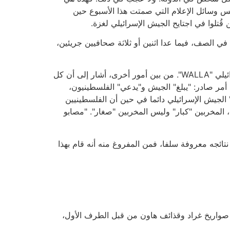
س وسائل الإعلام التي صمتت هذا الأسبوع حين
تلوا في اجتايح الجيش الإسرائيلي لغزة.
 الصف، فيما عدا اثنين أو ثلاثة صحافيين جريئين،
(تم كشف هذه الظاهرة في مجلة "كاونتر بانتش" على يد صحافي يدعى يوناتان مندل، عامل سابق في موقع الانترنت الإسرائيلي "WALLA". من بين أمور أخرى، أشار إلى أن كل
طلحات ممكاثلة، وكأنه أمر صادر: "يبلغ" الجيش و"يدعي" الفلسطينيون،
د" الجيش الإسرائيلي دائما في حين أن الفلسطينيين
ا، المخربين "كبار" وليس المخربين "صغار". "مصابو
تائجه معروفة سلفا، فمن المفروغ منه أنه قام بهذا
، صواريخ غراد وقذائف هاون من قبل الطرف الأول،