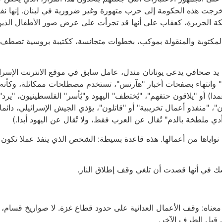
خرجت هذه الحكومة إلى حرب متهورة وغير ضرورية في لبنان. إنها نف
الجزيرة، كعقاب على أنها قد تجرأت على عرض صور الأطفال الذين قُ
لمكتوبة والمنقولة بموكب، بخطوات متجانسة، ككتيبة بروسية تصطف في
وسائل الإعلام، ابتداء من نشرات الأخبار على "القناة 1" وانتهاء بصفحات أخبار "هآرتس"، تستخدم مص
عمدا) أو "يلاقون حتفهم"، "يُختطف" اليهود و"يُأسر" الفلسطينيون، "ير
"، "منفذو أعمال تخريبية" أو "قاتلون"، يؤذي الجيش الإسرائيلي، دائم
"أدي ملطخة بالدم" تُقال عن العرب فقط، ولا تُقال عن اليهود أبدا.)
واياها من أعمالها. هذه قاعدة بسيطة: الشخص الذي ينفذ عملا تكون ن
شك في أنها قصدت أن تلغي وقف إطلاق النار.
 معناه: وقف الأعمال العدائية على حدود قطاع غزة. لا صواريخ قسام
 قبل الطرف الآخر.