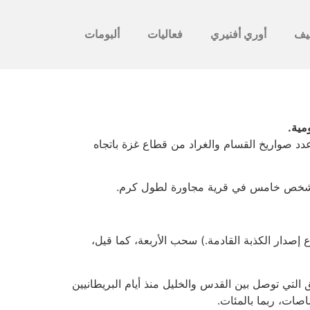
يف
أوري أفنيري
فعاليات
ألبومات
مية.
د صواريخ القسام والغراد من قطاع غزة باتجاه
تل شخص خامس في قرية مجاورة لطول كرم.
إصدار الكذبة القادمة.) سحب الأربعة، كما قيل،
لتي توصل بين القدس والخليل منذ أيام البريطانيين
اصات، ربما بالمئات.