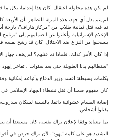
لم تكن هذه محاولة اعتقال. كان هذا إعداما، بكل ما ف
لم يتم بذل أي جهد، هذه المرة، للتظاهر بأن الأربعة ك
تم فيه قتل ثمانية طلاب من "مركاز هاراف"، بارجة أس
الإعلام الإسرائيلية وأعلنوا عن انضمامهم إلى "برنام
ينسحبوا من النزاع ضد الاحتلال. كان قد رشح نفسه في 
إذا كان الأمر كذلك، فلماذا تم قتلهم؟ لم يخف جهاز الأمن العام السبب أ
"ستطالهم يدنا الطويلة حتى بعد سنوات"، تفاخر إيهود
بكلمات بسيطة: أفسد وزير الدفاع وأتباعه إمكانية وق
كان مفهوم ضمنا أن قتل نشطاء الجهاد الإسلامي في 
إصابة القسام عشوائية دائما. بالنسبة لسكان سدروت
يقتلوا أشخاص.
بما معناه: وفقا لإعلان براك نفسه، كان مستعدا أن ي
التشديد هو على كلمة "يهود"، لأن براك حرص في أقواله