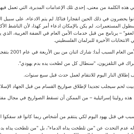
ي هذه الكلمة من معنى، إحدى تلك الإعدامات المدبرة، التي تعمل فيه
انوا يحضرون في ذلك الحين انفجارا فتاكا. لم يتم الادعاء، على سبيل ا
طول المستعمرات. لم يكن بالإمكان ادعاء أمر كهذا، لأن الناشط الأك
ج العفو" – يرنامج من قبل خدمات الأمن العام في الضفة الغربية، الذ
الانتخابات الأخيرة للبرلمان الفلسطيني.
بدا: شارك اثنان من بين الأربعة في عام 2001 بتفجيرات قُتل فيها إسرائيليون.
 براك في التلفزيون، "سنطال كل من لطخت يده بدم يهودي".
ف إطلاق النار اليوم للانتقام لعمل حدث قبل سبع سنوات.
بيت لحم سيجلب تجديدا لإطلاق صواريخ القسام من قبل الجهاد الإسل
، هذه روليتا إسرائيلية – من الممكن أن تسقط الصواريخ في مجال م
تسبب في قتل يهود اليوم لكي ينتقم من أشخاص ربما كانوا قد سفكوا ا
 عدم التحدث عن "من تلطخت يداه الدماء"، بل "من تلطخت يداه بدم يه