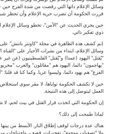
وسائل الإعلام داتها التي رقصت من شدة الفرح حين 
قررت الحكومة أن تضرب حرية الإعلام وأن تحظر شبكة 
حين يجري الحديث عن "الأمن"، تخطو وسائل الإعلام ا
ذوي تفكير ذاتي.
"يُقتل" اليهود (عمدا) و"يُقتل" الفلسطينيون (عن غير 
"يهاجمون" دائما، اليهود هم "مقاتلون" والعرب "مخربون
الفزع" هم يهود دائما، وليسوا عربا. وكما كنا قد قلنا: 
حين لا تكشف الحكومة نواياها، لا مفر سوى استخلاص ن
العمل ليتوصل إلى هذه النتيجة.
إن الحكومة التي اتخذت قرار القتل في بيت لحم، لا 
لماذا طمحت إلى ذلك؟
هناك عدة درجات لوقف إطلاق النار. الأبسط من بينها
ولا "تصفيات موجهة"، تفجيرات، قصف، واجتياحات من