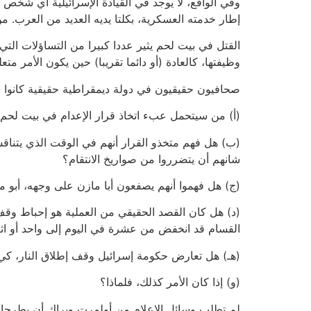
وفي الواقع، لا يوجد في القيادة الإسرائيلية أي شخص ت
إطار خدمته العسكرية، بكلتا يديه العديد من العرب. من
القتل في بيت لحم يثير عددا كبيرا من التساؤلات التي
وظيفتها، كالعادة (أو دائما تقريبا) حين يكون الأمر متعل
صحافيون حقيقيون في دولة ديمقراطية حقيقية كانوا سي
(أ) من سيتحمل عبء اتخاذ قرار الإعدام في بيت لحم –
(ب) هل فهم متخذو القرار أنهم في الوقت الذي يتن
شانهم أن يتضرروا من صواريخ الانتقام؟
(ج) هل فهموا أنهم يصفعون أبا مازن على وجهه، أبو م
(د) هل كان القصد الحقيقي من العملية هو إحباط وقف
القسام قد انخفض من عشرة في اليوم إلى واحد أو اثن
(هـ) هل تعارض حكومة إسرائيل وقف إطلاق النار، ك
(و) إذا كان الأمر كذلك، فلماذا؟
لم تطلب وسائل الإعلام من أولمرت وبراك أن يطرحا 