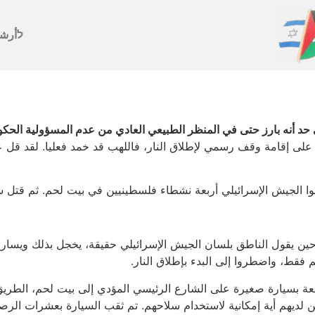
לأرش
ى حد أنه بارز حتى في المنظر الطبيعي العادي من عدم المسؤولية الحكو
لى إقامة وقف رسمي لإطلاق النار، فاللهب قد خمد فعليا. لقد قل عد
وا الجيش الإسرائيلي أربعة نشطاء فلسطينيين في بيت لحم. ثم ق
(حين يقول الناطق بلسان الجيش الإسرائيلي حقيقة، يخجل بذلك ويسارع 
 فقط، واضطروا إلى البدء بإطلاق النار.
ة بسيارة صغيرة على الشارع الرئيسي المؤدي إلى بيت لحم، الطريق ا
ن لديهم أية إمكانية لاستخدام سلاحهم. تم ثقب السيارة بعشرات الرص