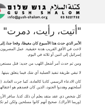
"أتيت، رأيت، دمرت"
الأمر الذي حدث هذا الأسبوع كان مغيظا، وقحا جدا، إل
لاحت في الأفق القريب هدنة حقيقية. عمل المصريون ع
إسرائيل إلى اثنين أو ثلاثة في اليوم.
ومن ثم حدث أمر أشعل اللهب من جديد: قتل مستعرب
لا تبقي طريقة تنفيذ العملية أي شك فيما يتعلق بنيتها.
كان الادعاء الرسمي كاذبا كالعادة، كما جرت العادة. 
أسلحتهم وهددوا الجنود، الذين كان قصدهم هو اعتقالهم
كل شخص ذي عقد متقد يعلم أن ذلك كذبا. سافر الأربع
(وربما الأتراك). صحيح أنهم كانوا مسلحين ولكن لم تك