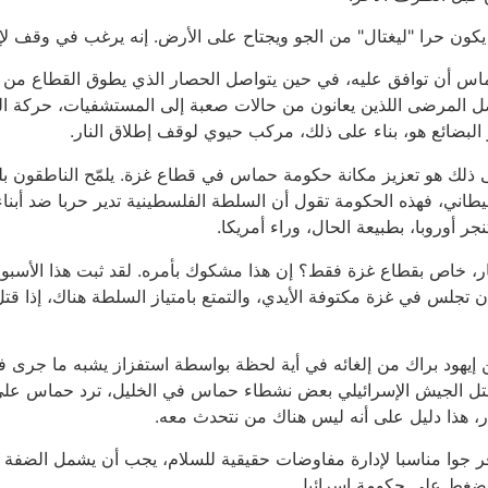
يكون حرا "ليغتال" من الجو ويجتاح على الأرض. إنه يرغب في وقف لإط
ماس أن توافق عليه، في حين يتواصل الحصار الذي يطوق القطاع من كل
ل المرضى اللذين يعانون من حالات صعبة إلى المستشفيات، حركة السيا
ير البضائع هو، بناء على ذلك، مركب حيوي لوقف إطلاق النار.
 ذلك هو تعزيز مكانة حكومة حماس في قطاع غزة. يلمّح الناطقون بلس
يطاني، فهذه الحكومة تقول أن السلطة الفلسطينية تدير حربا ضد أب
جر أوروبا، بطبيعة الحال، وراء أمريكا.
، خاص بقطاع غزة فقط؟ إن هذا مشكوك بأمره. لقد ثبت هذا الأسبوع 
 تجلس في غزة مكتوفة الأيدي، والتمتع بامتياز السلطة هناك، إذا 
هود براك من إلغائه في أية لحظة بواسطة استفزاز يشبه ما جرى في ب
ل الجيش الإسرائيلي بعض نشطاء حماس في الخليل، ترد حماس على 
ر، هذا دليل على أنه ليس هناك من نتحدث معه.
 يوفر جوا مناسبا لإدارة مفاوضات حقيقية للسلام، يجب أن يشمل الضفة 
 ضغط على حكومة إسرائيل.