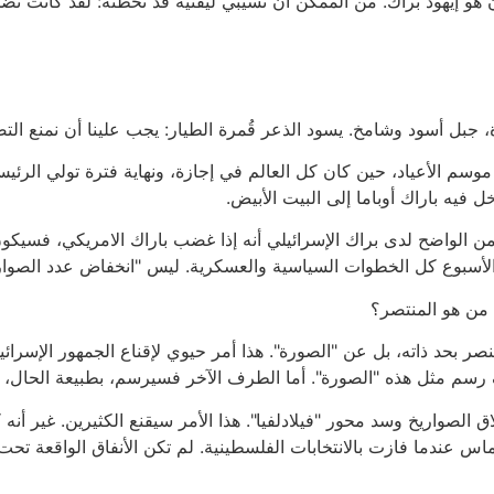
ن هو إيهود براك. من الممكن أن تسيبي ليفنيه قد تخطته: لقد كانت ت
بل أسود وشامخ. يسود الذعر قُمرة الطيار: يجب علينا أن نمنع التص
 موسم الأعياد، حين كان كل العالم في إجازة، ونهاية فترة تولي الرئي
ل فيه باراك أوباما إلى البيت الأبيض.
 من الواضح لدى براك الإسرائيلي أنه إذا غضب باراك الامريكي، فسيكون
ذا الأسبوع كل الخطوات السياسية والعسكرية. ليس "انخفاض عدد الصو
من هو المنتصر؟
 بحد ذاته، بل عن "الصورة". هذا أمر حيوي لإقناع الجمهور الإسرائي
 رسم مثل هذه "الصورة". أما الطرف الآخر فسيرسم، بطبيعة الحال،
ق الصواريخ وسد محور "فيلادلفيا". هذا الأمر سيقنع الكثيرين. غير أ
 عندما فازت بالانتخابات الفلسطينية. لم تكن الأنفاق الواقعة تحت