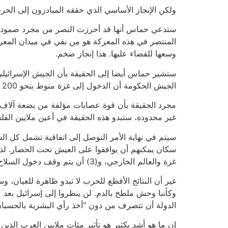
ولكن الإنجاز الأساسي الذي حققه المبادرون إلى الحر
ستدعي حماس أنها قد أحرزت النصر من مجرد صمودها أم
المنتصر في هذه المعركة هو من بقي في ميدان المع
وسعها للقضاء عليها. هذا إنجاز ضخم.
ستشير حماس أيضا إلى الحقيقة بأن الجيش الإسرائيلي ق
الجيش الحكومة أن الدخول إلى غزة منوط بنحو 200 قتيل من بين جنود الجيش الإسرائيلي، ولم يكن أحد ينوي أن يخاطر بذلك عشية الانتخابات.
مجرد الحقيقة بأن قوة عصابات مؤلفة من بضعة آلاف م
غير محدودة، ستبدو هذه الحقيقة في أعين ملايين الف
سيتم في نهاية الأمر التوصل إلى اتفاقية تشمل كل الش
غزة والعالم الخارجي، و(3) أن يتم وقف دخول السلاح إلى غزة (قدر الإمكان). يمكن التوصل إلى هذا كله من دون الحرب، لو لم تقاطع إسرائيل حماس.
غير أن النتائج الأفظع للحرب لا تبدو ظاهرة للعيان
وكأننا وحش ملطخ بالدم. لن ينظروا إلى إسرائيل بعد عل
الدولة أن تتصرف من دون "أخذ رأي البشرية بالحسبان
إن ما هو أشد بكثير هو تأثير مئات ملايين العرب الذ