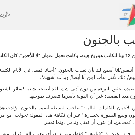
לأرش
 بالجنون
تم وصف حرب غزة قبل 169 في ألمانيا، في قصيدة من 12 بيتا للكاتب هينريخ هينه، وكانت تحمل عنوان 
أتنفس/أنا أسمح لك بأن تصاب بالجنون. /أحيانا فقط، في الأيام الكئي
يوم/ ذلك لأنني بدأت أجن أنا أيضا/ وبدأت أشبهك".
50 عاما من كتابة هذه القصيدة تحقق النبوءة من دون أدنى شك. لقد أصبحنا شعبا كس
ن هذه القصيدة غير أن الدولة بأسرها تتصرف بموجبها.
الأحيان بالكلمات التالية: "صاحب البسطة أصيب بالجنون". وُلدت ه
ويبيع البندورة بخسارة!" غير أن فكاهة هذه المقولة تحولت، مع مرور
كمجانين، أن نثور، أن نقتل وندمر دونما تمييز.
رب غزة: إذا "قتلناهم" فقط، ومن دون أي معيار، آلف قتيل "منهم" 