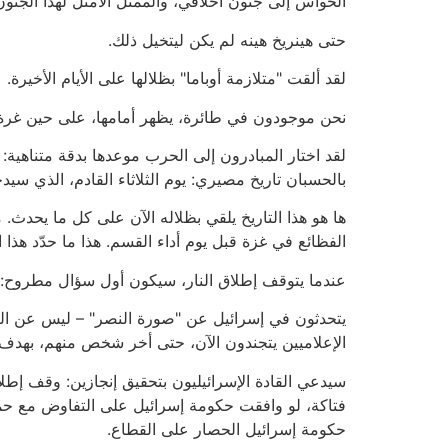
الحواس إلى جنون أخلاقي، والممثل الأمثل لهذا الجنو
حتى هينريخ هينه لم يكن ليتخيل ذلك.
لقد ألقت "متلازمة أوباما" بظلالها على الأيام الأخيرة.
نحن موجودون في طائرة، يظهر أمامها، على حين غرة، ج
لقد اختار المبادرون إلى الحرب موعدها بدقة متناهية:
بالحسبان تاريخ مصيري: يوم الثلاثاء القادم، الذي سيدخ
ها هو هذا التاريخ يلقي بظلاله الآن على كل ما يحدث.
الفظائع في غزة قبل يوم أداء القسم. هذا ما حدّد ه
عندما يتوقف إطلاق النار، سيكون أول سؤال مطروح: 
يتحدثون في إسرائيل عن "صورة النصر" – ليس عن النصر
الإعلاميين يتجندون الآن، حتى أخر شخص منهم، بهدف
سيدعي القادة الإسرائيليون بتحقيق إنجازين: وقف إطلا
فتاكة، لو وافقت حكومة إسرائيل على التفاوض مع حماس
حكومة إسرائيل الحصار على القطاع.