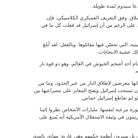
عا سيدوم لمدة طويلة.
ملاق. وفق التعريف العسكري الكلاسيكي، فإن
 على الرغم من أن إسرائيل قد فعلت كل ما في
 التي تحصّن فيها مقاتلوها. وبالفعل: لقد أبلغ
م أحد أضخم الجيوش في العالم، وهو ذو قوة نار
.
انها معرضين لإطلاق النار من عبر الحدود، وما من
كنهم أن يوافقوا على العيش تحت الحصار. لذلك سيتم الاتفاق على (1) أن تتوقف حماس عن إطلاق الصواريخ (2) أن تنسحب إسرائيل وتفتح المعابر على مصراعيها بين
رة مرعبة لنفسها. مليارات الأشخاص نظروا إلينا
سون في وثيقة الاستقلال الأمريكية أنه يُمنع على
ب، بل سيرون أنظمة حكمهم وهي عارية: مهانة، بائسة،