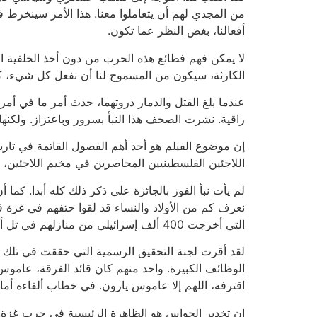
من المجدي لهم أن يتعاملوا معنا. هذا الأمر سينخرط
أفعالنا، بغض النظر عما تكون.
لا يمكن فهم فظائع هذه الحرب من دون أخذ الخلفية التا
الكارثة، سيكون من المسموح لنا أن نفعل كل شيء، كل 
عندما بلغ القتل والدمار ذروتهما، حدث أمر ما في أمر
راقية. نشرت الصحف هذا النبأ بسرور وباعتزاز. ولكنه
إن موضوع الفيلم هو أحد أهم الفصول القاتمة في تاري
اللاجئين الفلسطينيين المحاصرين في مخيم اللاجئين، 
لم يأت نبأ الفوز بالجائزة على ذكر ذلك كله أبدا. ك
نعرف كم من الأولاد والنساء قد لقوا حتفهم في غزة ف
التي أخرجت 400 ألف إسرائيلي من منازلهم في تل أبيب باحتجاج عفوي. لا يكاد عدد المتظاهرين في هذه المرة يصل إلى عشرة آلاف.
لقد أقرت لجنة التحقيق الرسمية التي حققت في تلك
الوظائف الكبيرة. واحد منهم كان قائد الفرقة، عاموس يا
اقترفه، اللهم إلا عاموس يارون. في خطاب ألقاءه أما
إن تخدير الحواس هو الظاهرة الرئيسية في حرب غزة.