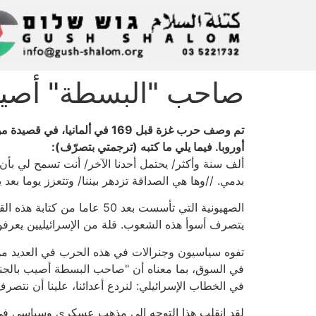
صاحب "البسطة" أصيب
أوروبا. فيما يلي ما كتبه (ترجمتي بتصرّف):
ألف سنة وأكثر/ يحتمل أحدنا الآخر/ أنت تسمح لي بأن 
بدمي. //وها هي الصداقة تزدهر بيننا/ وتتعزز يوما بعد 
الصهيونية التي تأسست بعد 
يتصرف أسوأ هذه الشعوب. قلة من الإسرائيليين يعرفو
تفوه سياسيون وجنرالات في هذه الحرب في العديد من 
في السوق، بما معناه أن "صاحب البسطة أصيب بالجنون 
في الخطاب الإسرائيلي: لنردع أعدائنا، علينا أن نتصرف 
لقد انقلب هذا التوجه إلى مذهب عسكري وسياسي في ح