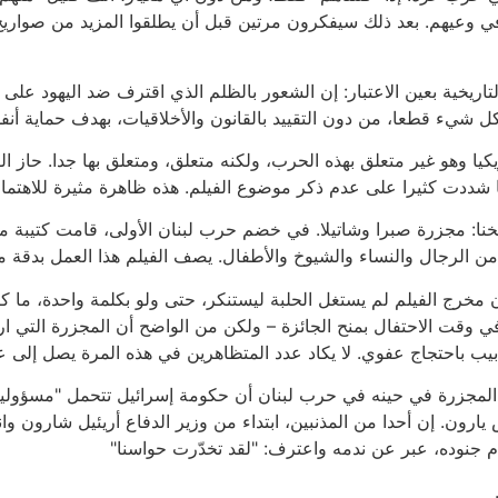
 في وعيهم. بعد ذلك سيفكرون مرتين قبل أن يطلقوا المزيد من صواريخ
ريخية بعين الاعتبار: إن الشعور بالظلم الذي اقترف ضد اليهود على مد
شيء قطعا، من دون التقييد بالقانون والأخلاقيات، بهدف حماية أنفس
يكيا وهو غير متعلق بهذه الحرب، ولكنه متعلق، ومتعلق بها جدا. حاز ا
ا شددت كثيرا على عدم ذكر موضوع الفيلم. هذه ظاهرة مثيرة للاهتمام:
خنا: مجزرة صبرا وشاتيلا. في خضم حرب لبنان الأولى، قامت كتيبة مس
من الرجال والنساء والشيوخ والأطفال. يصف الفيلم هذا العمل بدقة 
ما أن مخرج الفيلم لم يستغل الحلبة ليستنكر، حتى ولو بكلمة واحدة، 
ي وقت الاحتفال بمنح الجائزة – ولكن من الواضح أن المجزرة التي ا
 المجزرة في حينه في حرب لبنان أن حكومة إسرائيل تتحمل "مسؤولي
رون. إن أحدا من المذنبين، ابتداء من وزير الدفاع أريئيل شارون وانتها
م جنوده، عبر عن ندمه واعترف: "لقد تخدّرت حواسنا"