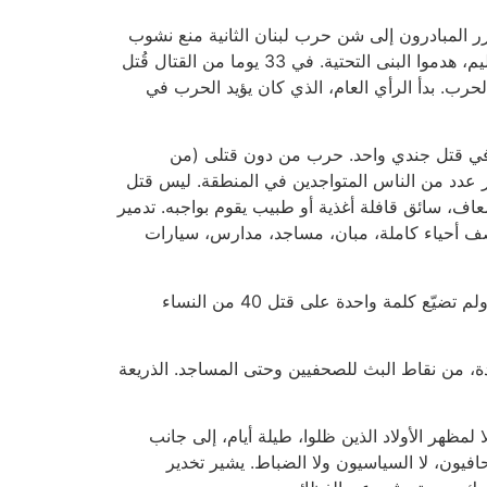
5 جندي من جنود الجيش الإسرائيلي. لقد قرر المبادرون إلى شن حرب لبنان الثانية منع نشوب
حرب طويلة ومنع الخسائر الكثيرة. لقد تصرفوا حسب مبدأ "صاحب البسطة أصيب بالجنون": قصفوا أحياء كاملة، دمروا أقاليم، هدموا البنى التحتية. في 33 يوما من القتال قُتل
الحرب. بدأ الرأي العام، الذي كان يؤيد الحرب في
 في قتل جندي واحد. حرب من دون قتلى (من
بر عدد من الناس المتواجدين في المنطقة. ليس قتل
اف، سائق قافلة أغذية أو طبيب يقوم بواجبه. تدمير
قصف أحياء كاملة، مبان، مساجد، مدارس، سيارات
كررت وسائل الإعلام وصف سقوط صاروخ قسام على بيت في أشكلون مرارا وتكرارا، حيث أصيب فيه ثلاثة سكان بالهلع، ولم تضيّع كلمة واحدة على قتل 40 من النساء
دة، من نقاط البث للصحفيين وحتى المساجد. الذريعة
لمظهر الأولاد الذين ظلوا، طيلة أيام، إلى جانب
حافيون، لا السياسيون ولا الضباط. يشير تخدير