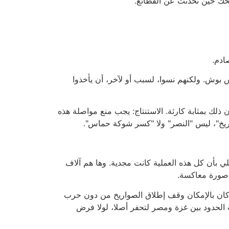
ضحك حين تحدثت عن الفظائع.
ادم.
س بوش. ولكنهم نسوا، لسبب أو لآخر، أن يأخذوا
 ذلك بمثابة كارثة. الاستنتاج: يجب منع مواصلة هذه
اريخ"، ليس "النصر" ولا "كسر شوكة حماس".
لي بأن كل هذه العملية كانت مجدية. وها هم آلاف
 صورة معاكسة.
نه كان بالإمكان وقف إطلاق الصواريخ من دون حرب
 الحدود بين غزة ومصر لتحفر أصلا، لولا فرض