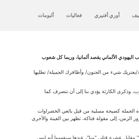
يف
أوري أفنيري
فعاليات
ألبومات
"لا للأحمر". كان الكاتب اليهودي الألماني يقصد ألمانيا، وربما كل شعوب
بة/يعتريك شيء من الجنون/ وأظافرك الجميلة/ تطليها
ائر الشعوب، وذكرى الكارثة يؤدي بنا إلى أن نتصرف كما
ذه الجملة كصيحة مسلية من قبل بائعي الخضراوات
 الزمن، إلى مقولة فتاكة، تظهر بين الفينة والأخرى
مقابل عشرة قتلى "منا"، عندها سيفهموا أنه ليس