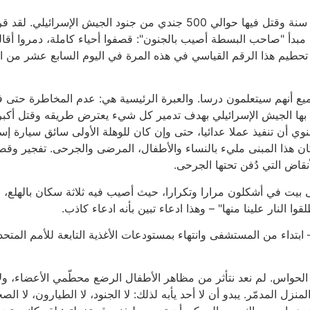
لقد استمرت تلك الحرب (حرب لبنان الأولى) لمدة 18 سنة وقتل فيها حوالي 00
د تم تحطيم هذا الرقم القياسي في هذه المرة في اليوم السابع عشر من 
يع أنهم سيتعلمون درسا. والعبرة الرئيسية هي: عدم المخاطرة حتى
تمتع بها الجيش الإسرائيلي بهدف تدمير كل شيء يعترض طريقه وقتل أك
 أن تنفيذ عملا عدائيا، حتى وإن كان للوهلة الأولى سائق سيارة إسع
 كان هذا المبنى مليء بالنساء والأطفال، المرضى والجرحى. تفجير و
أنقاض التي دُفن تحتها الجرحى.
ا النار علينا منها" – وهذا ادعاء تبين بأنه ادعاء كاذب.
ابتداء من المستشفى وانتهاء بمستودعات الأغذية التابعة للأمم المتح
ر الحواس. لم نعد نتأثر من مظاهر الأطفال الرضع محطّمي الأعضاء، ولا 
ل المدمّر. يبدو أن لا أحد يأبه لذلك: لا الجنود، لا الطيارون، لا الص