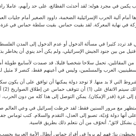
ب يكمن في مجرد هوله: لقد أحدثت الفظائع، على حد رأيهم، عاملا راد
ام آلية الحرب الإسرائيلية الضخمة، داوود الصغير أمام جليات الع
ركة في نهاية المعركة. لقد بقيت حماس. بقيت سلطة حماس في غزة،
د تردد كثيرا في مسألة الدخول أو عدم الدخول إلى المدن الفلسطينية،
ن المقاتلين، تحمل سلاحا شخصيا قليلا، قد صمدت لأسابيع طويلة أما
لسطينيين، العرب والمسلمين، وليس في أعينهم فقط، كنصر لا مثيل له
روط التي لا بد منها. لا توجد دولة يمكنها أن توافق على أن يكون سك
سكان يم
، وستظهر مع مرور السنين فقط: لقد خرطت إسرائيل في وعي العالم صو
ى أنها دولة وُديّة، تصبو إلى العدل، التقدم والسلام. كتب ثوماس جفر
 بشكل لائق". أتخوّف من أن نتعلم ذلك بطريق قاسية.
ين يحيطون بنا: فهم لم يروا في أفراد حماس أبطال الأمة العربية بحس