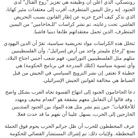
رونتسكي، الذي أعلن أن وظيفته هي تعزيز "روح القتال" لدى
الجنود. إنه رجل اليمين المتطرف، أقرب إلى معتقدات مئير كهانا،
الذي نذكر كيف أخرج حزبه عن إطار القانون بسبب التحريض
الفاشي. تحت رعايته، تم نشر كراسات "للـحاخامين" من اليمين
المتطرف، الذين تحمل معتقداتهم طابعا دينيا فاشيا.
تتخلل هذه الكراسات مواد تحريضية سياسية، تقرّ أن الدين اليهودي
يمنع "إرجاع مليمتر واحد من أرض إسرائيل"، وأن الفلسطينيين
مثلهم مثل الفلسطينيين التوراتيين، فهم شعب أجنبي اجتاح البلاد،
وأي تسوية سياسية (كتلك المدرجة في برنامج الحكومة) هي
خطيئة لا تغتفر. إن نشر الترويج السياسي في الجيش من قبل
الضباط هي مخالفة لقوانين الجيش الإسرائيلي.
دعا الحاخامون الجنود إلى انتهاج القسوة تجاه العرب بشكل واضح
. وقد قالوا أن التعامل معهم بشفقة هو "انعدام مخيف ومهدد
للأخلاقيات". حين يتم نشر مثل هذه المواد بين الجنود المتدينين
الخارجين إلى الحرب، يسهل علينا أن نفهم ما قد حدث فعلا.
عرف المخططون للحرب أن ظل جرائم الحرب يحوم فوق الحملة
المخططة. ولإثبات ذلك: تم إشراك المستشار القضائي للحكومة