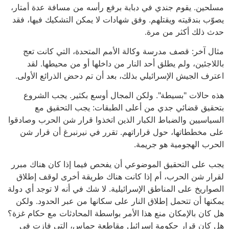
مسلحين. يقوم جندي في دبابة برفع رأسه من مسافة عدة أمتار،
يصوّب بندقيته ويقتلهم. وفق شهادات لا يمكن التشكيك فيها، فقد
حدث ذلك أكثر من مرة.
مثال آخر: قصف مدرسة وكالة الأمم المتحدة، التي كانت تعج
باللاجئين، ولم يطلق أحد النار من داخلها أو من محيطها. لقد
اعترف الجيش الإسرائيلي بذلك، بعد أن تم دحض الذرائع الأولى.
هذه حالات "بسيطة". ولكن المجال أوسع بكثير. يجب الشروع
بتحقيق قضائي جدي من أعلى الطبقات: يجب التحقيق مع
السياسيين والضباط الكبار الذين اتخذوا قرار شن الحرب وصادقوا
على مخططاتها، حول قراراتهم. تقرر في نيرنبرغ أن قرار شن
الحرب الهجومية هو جريمة.
يجب على التحقيق الموضوعي أن يفحص فيما إذا كان هناك مبرر
لقرار شن الحرب، أم إذا كانت هناك طريقة أخرى لوقف إطلاق
الصواريخ على المناطق الإسرائيلية. لا شك في أنه لا توجد أي دولة
يمكنها أن تتحمل إطلاق النار على سكانها من عبر الحدود. ولكن
هل كان بالإمكان منع هذا الأمر بواسطة المحادثات مع حكام غزة؟
هل كان قرار حكومة إسرائيل مقاطعة حماس، التي فازت في