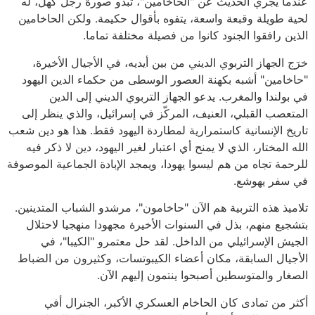
عندما يجري الحديث عن "الحاخامين"، تبدو صورة رجل كهل، له
لحية طويلة وقبعة واسعة، يتفوه بأقوال حكيمة. ولكن الحاخامين
الذين رافقوا الجنود كانوا من فصيلة مختلفة تماما.
خرَج الجهاز التربوي الديني من بين أيديه، في الأجيال الأخيرة،
"حاخامين" أشبه بكهنة العصور الوسطى من حكماء الدين اليهود
في بولندا والمغرب. يدعو الجهاز التربوي الديني إلى الدين
المتعصب القبلي، العنيف، المركّز في إسرائيل، والذي ينظر إلى
تاريخ الإنسانية كاستمرارية لمطاردة اليهود فقط. هذا هو دين شعب
الله المختار، الذي لا يمنح أي اعتبار لغير اليهود، دين لا ذكر فيه
للرحمة تجاه من هم ليسوا يهودا، ويمجد الإبادة الجماعية الموصوفة
في سفر يهوشع.
تلاميذ هذه التربية هم الآن "حاخامون"، مرشدو الشباب المتدينين.
بتشجيع منهم، بذل في السنوات الأخيرة مجهودا منهجيا لاحتلال
الجيش الإسرائيلي من الداخل. لقد حل معتمرو "الكيبا"، في
الأجيال السابقة، مكان أعضاء الكيبوتسات، وكثيرون من الضباط
الصغار والمتوسطين أصبحوا ينتمون إليهم الآن.
أكثر من تمادى كان الحاخام العسكري الأكبر، الجنرال أفي