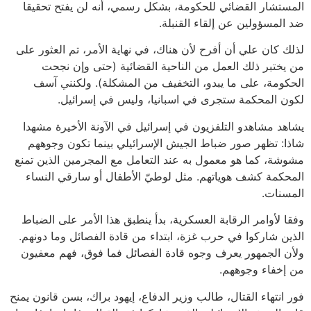
المستشار القضائي للحكومة، بشكل رسمي، أنه لن يفتح تحقيقا
ضد المسؤولين عن إلقاء القنبلة.
لذلك كان علي أن أفرح لأن هناك، في نهاية الأمر، تم العثور على
من يختبر ذلك العمل من الناحية القضائية (حتى وإن نجحت
الحكومة، على ما يبدو، التخفيف من المشكلة). ولكنني آسف
لكون المحكمة ستجرى في اسبانيا، وليس في إسرائيل.
يشاهد مشاهدو التلفزيون في إسرائيل في الآونة الأخيرة مشهدا
شاذا: تظهر صور ضباط الجيش الإسرائيلي بينما تكون وجوههم
مشوشة، كما هو معمول به عند التعامل مع المجرمين الذين تمنع
المحكمة كشف هوياتهم. مثل لوطيّ الأطفال أو سارقي النساء
المسنات.
وفقا لأوامر الرقابة العسكرية، بدأ ينطبق هذا الأمر على الضباط
الذين شاركوا في حرب غزة، ابتداء من قادة الفصائل وما دونهم.
ولأن الجمهور يعرف وجوه قادة الفصائل فما فوق، فهم معفيون
من إخفاء وجوههم.
فور انتهاء القتال، طالب وزير الدفاع، إيهود براك، بسن قانون يمنح