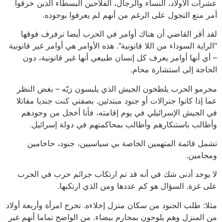
عشرات الأولاد، النساء والرجال، الفلاحين البسطاء الذين خرقوا
أمر منع التجول على الرغم من أنهم لم يعرفوا بوجوده.
لقد أقر القاضي أن هناك أوامر في الحرب أيضا ترفرف فوقها
"الراية السوداء من اللا قانونية". هذه الأوامر هي أوامر غير قانونية
– أي أنها أوامر يعرف كل إنسان طبيعي أنها غير قانونية، دون
الحاجة إلى استشارة محام.
مجرمو الحرب يلطخون الجيش الذي يلبسون زيّه – بغض النظر
عما إذا كانوا جنرالات أو جنود مبتدئين. بصفتي كنت جنديا مقاتلا
في الجيش الإسرائيلي في يوم إقامته، فأنا أخجل من وجودهم
وأطالب باستنكارهم وأطالب بمحاكمتهم في دولة إسرائيل.
تشمل قائمة المتهمين الخاصة بي سياسيين، جنود، حاخامين
ومحامين.
لا يوجد أدنى شك في أنه قد تم ارتكاب جرائم حرب في الحرب
على غزة. السؤال هو كم عددها ومن الذي ارتكبها.
مثلا: طلب الجنود من سكان منزل إخلاءه. تخرج امرأة وأربعة أولاد
من المنزل وهم يلوحون بمحارم بيضاء. من الواضح تماما أنهم غير