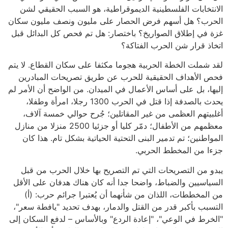
الانتخابات الفلسطينية الديموقراطية، هو السبب الحقيقي لشن
الحرب؟ هل أسهم فرض الحصار على مليون ونصف مليون سكان
غزة في إطلاق الصواريخ؟ باختصار: هل تم فحص كل البدائل قبل
اتخاذ قرار شن الحرب الفتاكة؟
لقد شملت الخطة الحربية هجوما مكثفا على سكان القطاع. لا يتم
فحص الأهداف الحقيقية للحرب عن طريق تصريحات المبادرين
إليها، بل على أساس الأعمال في الميدان. من الواضح أن الأمر لم
يحدث بالصدفة إذا قتل في الحرب 1300 رجلا، امرأة وطفلا،
أغلبيتهم العظمى من غير المقاتلين؛ جُرح حوالي خمسة آلاف،
معظمهم من الأطفال؛ دمّر كليا أو جزئيا 2500 منزلا من منازل
المواطنين؛ تم تدمير البنى التحتية الحياتية بشكل تام. هذا كان
جزءا من المخطط الحربي.
يبدو من التصريحات التي تم التصريح بها خلال الحرب من قبل
السياسيين والضباط، واضحا جدا أنه كان هناك هدفان على الأقل
من المخططات، اللذان من شأنهما أن يُعتبرا جرائم حرب: (أ)
التسبب بأكبر قدر من القتل والدمار، بهدف تحديد "يافطة سعر"،
"الخرط في الوعي"، "إعادة الردع" وبالأساس – لدفع السكان إلى