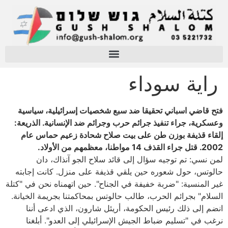
راية سوداء
فتح قاضي اسباني تحقيقا ضد سبع شخصيات إسرائيلية، سياسية
وعسكرية، جراء تنفيذ جرائم حرب وجرائم ضد الإنسانية. الذريعة:
إلقاء قذيفة بوزن طن على بيت صلاح شحادة زعيم حماس عام
2002. قتل جراء القذف 14 مواطنا، معظمهم من الأولاد.
لمن نسي: تم توجيه سؤال إلى قائد سلاح الجو آنذاك، دان
حالوتس، حول شعوره حين يلقي قذيفة على منزل. كانت إجابته
غير المنسية: "ضربة خفيفة في الجناح". حين اتهمناه نحن في "كتلة
السلام" بجرائم الحرب، طالب حالوتس بمحاكمتنا بجريمة الخيانة.
انضم إلى ذلك رئيس الحكومة، أريئل شارون، الذي ادعى أننا
نرغب في "تسليم ضباط الجيش الإسرائيلي إلى العدو". أبلغنا