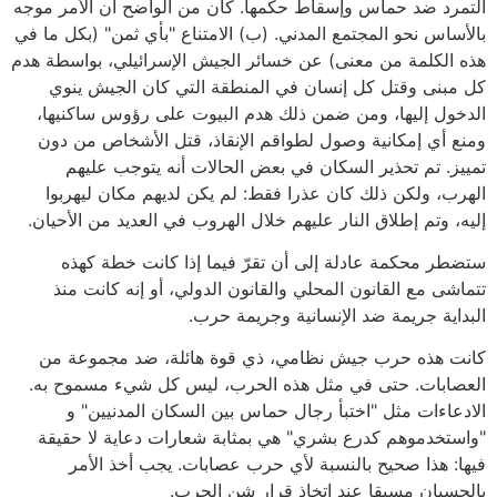
التمرد ضد حماس وإسقاط حكمها. كان من الواضح أن الأمر موجه
بالأساس نحو المجتمع المدني. (ب) الامتناع "بأي ثمن" (بكل ما في
هذه الكلمة من معنى) عن خسائر الجيش الإسرائيلي، بواسطة هدم
كل مبنى وقتل كل إنسان في المنطقة التي كان الجيش ينوي
الدخول إليها، ومن ضمن ذلك هدم البيوت على رؤوس ساكنيها،
ومنع أي إمكانية وصول لطواقم الإنقاذ، قتل الأشخاص من دون
تمييز. تم تحذير السكان في بعض الحالات أنه يتوجب عليهم
الهرب، ولكن ذلك كان عذرا فقط: لم يكن لديهم مكان ليهربوا
إليه، وتم إطلاق النار عليهم خلال الهروب في العديد من الأحيان.
ستضطر محكمة عادلة إلى أن تقرّ فيما إذا كانت خطة كهذه
تتماشى مع القانون المحلي والقانون الدولي، أو إنه كانت منذ
البداية جريمة ضد الإنسانية وجريمة حرب.
كانت هذه حرب جيش نظامي، ذي قوة هائلة، ضد مجموعة من
العصابات. حتى في مثل هذه الحرب، ليس كل شيء مسموح به.
الادعاءات مثل "اختبأ رجال حماس بين السكان المدنيين" و
"واستخدموهم كدرع بشري" هي بمثابة شعارات دعاية لا حقيقة
فيها: هذا صحيح بالنسبة لأي حرب عصابات. يجب أخذ الأمر
بالحسبان مسبقا عند اتخاذ قرار شن الحرب.