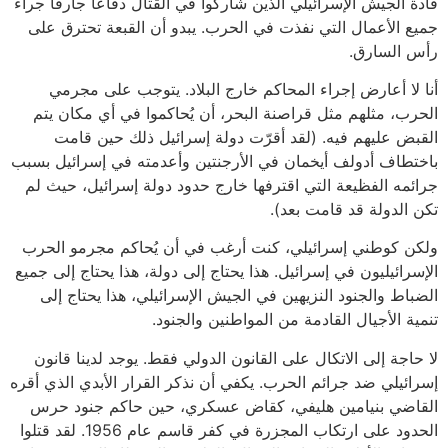
قادة الجيش الإسرائيلي الذين شاركوا في القتال دفاعا جارفا جراء
جميع الأعمال التي نفذت في الحرب. يبدو أن القبعة تحترق على
رأس السارق.
أنا لا أعارض إجراء المحاكم خارج البلاد. يتوجب على مجرمي
الحرب، مثلهم مثل قراصنة البحر، أن يُحاكموا في أي مكان يتم
القبض عليهم فيه. (لقد أقرّت دولة إسرائيل ذلك حين قامت
باختطاف أدولف أيخمان في الأرجنتين وأعدمته في إسرائيل بسبب
جرائمه الفظيعة التي اقترفها خارج حدود دولة إسرائيل، حيث لم
تكن الدولة قد قامت بعد).
ولكن كوطني إسرائيلي، كنت أرغب في أن يُحاكم مجرمو الحرب
الإسرائيليون في إسرائيل. هذا يحتاج إلى دولة، هذا يحتاج إلى جميع
الضباط والجنود النزيهين في الجيش الإسرائيلي، هذا يحتاج إلى
تنمية الأجيال القادمة من المواطنين والجنود.
لا حاجة إلى الاتكال على القانون الدولي فقط. يوجد لدينا قانون
إسرائيلي ضد جرائم الحرب. يكفي أن نذكر القرار الأبدي الذي أقره
القاضي بنيامين هليفي، كقاض عسكري، حين حاكم جنود حرس
الحدود على ارتكاب المجزرة في كفر قاسم عام 1956. لقد قتلوا