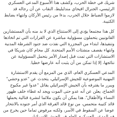
شريك في خطة الحرب، وكشف هذا الأسبوع المدعي العسكري
الرئيسي، الجنرال افيحاي مندلبليط، النقاب عن أن رجاله قد
لازموا الضباط خلال الحرب، بدءا من رئيس الأركان وانتهاء بضابط
الكتيبة.
كل هذا مجتمعا يؤدي إلى الاستنتاج الذي لا بد منه بأن المستشارين
القانونيين يتحملون مسؤولية مباشرة عن القرارات التي تم اتخاذها
وتنفيذها، ابتداء من المجزرة التي نفذت ضد جنود الشرطة المدنية
وانتهاء بقصف منشئات الأمم المتحدة. كل محام كان شريكا في
الاستشارات التي تمت قبل إصدار الأمر يتحمل المسؤولية عن
نتائجها، إلا إذا تمكن من أن يثبت أنه عارضها خطيا.
المدعي العسكري العام، الذي من المزمع أن يقدم الاستشارة
المهنية الموضوعية للجيش الإسرائيلي، يتحدث عن "عدو وحشي"
ويبرر ما يقترفه بأن الجيش الإسرائيلي يقاتل "عدوا غير مكبوح
الجماح، يعلن عن أنه عدو حتى الموت ويجد له غطاء خلف ظهور
النساء والأطفال". هذا يمكن أن يكون ملائما لنشرة قتالية يحملها
قائد كتيبة متحمس، من نوع قائد الفرقة الذي أمر جنوده بالانتحار
عوضا عن السقوط في الأسر، ولكنه مرفوض تماما حين يخرج من
فم المدعي العسكري العام في الجيش الإسرائيلي.