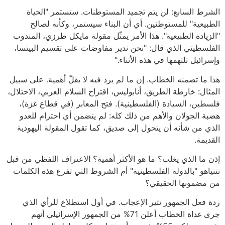
الشرط السابع: لن يتم تجميد المستوطنات. ستستمر "الحياة
الطبيعية" للمستوطنين. أي أن البناء سيستمر، وكأنه لصالح
"الزيادة الطبيعية". هذا الأمر يمثّل مقولة مايكل طرزي، المندوب
الفلسطيني الذي قال: "نحن ندير مفاوضات على تقسيم البيتسا،
وإسرائيل تلتهمها في هذه الأثناء."
هذا ما تضمنه الخطاب. إن ما لم يرد فيه لا يقلّ أهمية. على سبيل
المثال: خارطة الطريق، أنابوليس، اقتراح السلام العربي، الاحتلال،
فلسطين، السيادة (الفلسطينية). فتح المعابر (في قطاع غزة)،
هضبة الجولان والأهم من ذلك كله: لم يتضمن أي احترام للعدو
الذي من شأنه أن يتحول إلى صديق، كما تقول المقولة اليهودية
القديمة.
إذن ما الذي يغلب؟ ما هو الأكثر أهمية؟ الاعتراف اللفظي من قبل
نتنياهو "بالدولة الفلسطينية" أم الشروط التي تفرغ هذه الكلمات
من مضمونها الحقيقي؟
ردة فعل الجمهور تثير الإعجاب. في أول استطلاع للرأي الذي
جرى غداة الخطاب أعلن 71% من الجمهور الإسرائيلي أنهم