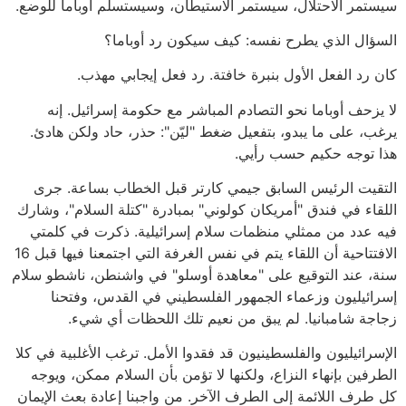
سيستمر الاحتلال، سيستمر الاستيطان، وسيستسلم أوباما للوضع.
السؤال الذي يطرح نفسه: كيف سيكون رد أوباما؟
كان رد الفعل الأول بنبرة خافتة. رد فعل إيجابي مهذب.
لا يزحف أوباما نحو التصادم المباشر مع حكومة إسرائيل. إنه
يرغب، على ما يبدو، بتفعيل ضغط "ليّن": حذر، حاد ولكن هادئ.
هذا توجه حكيم حسب رأيي.
التقيت الرئيس السابق جيمي كارتر قبل الخطاب بساعة. جرى
اللقاء في فندق "أمريكان كولوني" بمبادرة "كتلة السلام"، وشارك
فيه عدد من ممثلي منظمات سلام إسرائيلية. ذكرت في كلمتي
الافتتاحية أن اللقاء يتم في نفس الغرفة التي اجتمعنا فيها قبل 16
سنة، عند التوقيع على "معاهدة أوسلو" في واشنطن، ناشطو سلام
إسرائيليون وزعماء الجمهور الفلسطيني في القدس، وفتحنا
زجاجة شامبانيا. لم يبق من نعيم تلك اللحظات أي شيء.
الإسرائيليون والفلسطينيون قد فقدوا الأمل. ترغب الأغلبية في كلا
الطرفين بإنهاء النزاع، ولكنها لا تؤمن بأن السلام ممكن، ويوجه
كل طرف اللائمة إلى الطرف الآخر. من واجبنا إعادة بعث الإيمان