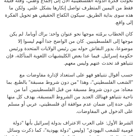
تحولت فكرة الدولة الفلسطينية الآن إلى إجماع وطني، وقلة قليلة
فقط من اليمين المتطرف تواصل إنكارها بشكل علني. ولكن ما
هذه سوى بداية الطريق. سيكون الكفاح الحقيقي هو تحويل الفكرة
إلى واقع.
كان الخطاب برمّته موجها نحو عنوان واحد: براك أوباما. لم يكن
موجها إلى الفلسطينيين. كان من الواضح جدا أنهم ليسوا إلا
موضوعا، يدور النقاش حوله بين رئيس الولايات المتحدة ورئيس
حكومة إسرائيل. فيما عدا بعض الكليشيهات اللغوية المتآكلة، فإن
نتنياهو قد تحدث عنهم وليس معهم.
حسب أقوال نتنياهو فهو على استعداد لإدارة مفاوضات مع
"الشعب الفلسطيني"، وهذا "من دون شروط مسبقة" بالطبع. بما
معناه: من دون شروط مسبقة من قبل الفلسطينيين. أما من
ناحية نتنياهو فهنالك العديد من الشروط المسبقة، يهدف كل منها
على حدة إلى ضمان عدم موافقة أي فلسطيني، عربي أو مسلم
على الدخول في المفاوضات.
الشرط الأول: على العرب الاعتراف بدولة إسرائيل بأنها "دولة
قومية للشعب اليهودي" (وليس "دولة يهودية"، كما ذكرت وسائل