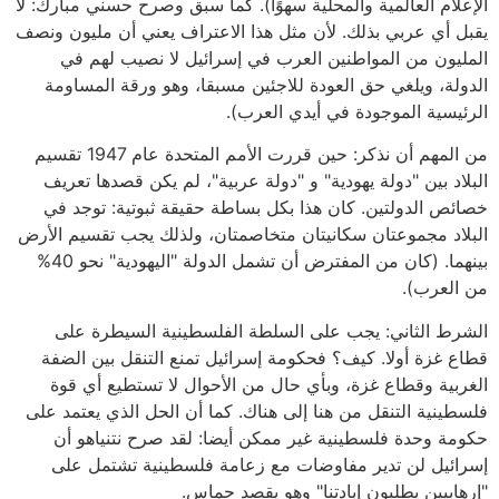
الإعلام العالمية والمحلية سهوًا). كما سبق وصرح حسني مبارك: لا
يقبل أي عربي بذلك. لأن مثل هذا الاعتراف يعني أن مليون ونصف
المليون من المواطنين العرب في إسرائيل لا نصيب لهم في
الدولة، ويلغي حق العودة للاجئين مسبقا، وهو ورقة المساومة
الرئيسية الموجودة في أيدي العرب).
من المهم أن نذكر: حين قررت الأمم المتحدة عام 1947 تقسيم
البلاد بين "دولة يهودية" و "دولة عربية"، لم يكن قصدها تعريف
خصائص الدولتين. كان هذا بكل بساطة حقيقة ثبوتية: توجد في
البلاد مجموعتان سكانيتان متخاصمتان، ولذلك يجب تقسيم الأرض
بينهما. (كان من المفترض أن تشمل الدولة "اليهودية" نحو 40%
من العرب).
الشرط الثاني: يجب على السلطة الفلسطينية السيطرة على
قطاع غزة أولا. كيف؟ فحكومة إسرائيل تمنع التنقل بين الضفة
الغربية وقطاع غزة، وبأي حال من الأحوال لا تستطيع أي قوة
فلسطينية التنقل من هنا إلى هناك. كما أن الحل الذي يعتمد على
حكومة وحدة فلسطينية غير ممكن أيضا: لقد صرح نتنياهو أن
إسرائيل لن تدير مفاوضات مع زعامة فلسطينية تشتمل على
"إرهابيين يطلبون إبادتنا" وهو يقصد حماس.