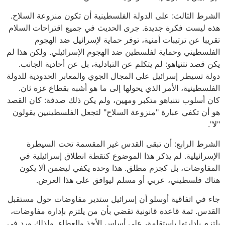
الشرط الثالث: على الدولة الفلسطينية أن تكون منزوعة السلاح.
هذه ليست فكرة جديدة. جرى الحديث في جميع اقتراحات السلام
تقريبا عن ترتيبات أمنية، توفر حماية لإسرائيل ضد الهجوم
الفلسطيني وحماية لفلسطين ضد الهجوم الإسرائيلي. ولكن هذا لم
يكن قصد نتنياهو: لم يتكلم عن التبادلية، بل عن أحادية الجانب.
دولة تسيطر إسرائيل على المجال الجوي والمعابر الحدودية للدولة
الفلسطينية، الأمر الذي يحولها إلى ما هو أشبه بقطاع غزة ثان.
كان أسلوب نتنياهو متكبر ومهين، ولم يكن ذلك صدفة: كان القصد
هو أن تكفي عبارة "منزوعة السلاح" لتجعل الفلسطينيين يقولون
"لا".
الشرط الرابع: أن تبقى القدس غير المقسمة تحت السيطرة
الإسرائيلية. لم يذكر هذا الموضوع كنقطة انطلاق إسرائيلية في
المفاوضات، بل كجزم مطلق. هذا وحده يكفي ليضمن ألا يكون
هناك فلسطيني، عربي أو مسلم ليوافق على هذا العرض.
جاء في اتفاقية أوسلو أن إسرائيل ستدير مفاوضات حول مستقبل
القدس. ثمة قاعدة قانونية تقضي بأن من يلتزم بإدارة مفاوضات،
يلتزم بإدارتها باستقامة، على أساس الأخذ والعطاء. ولذلك ورد في