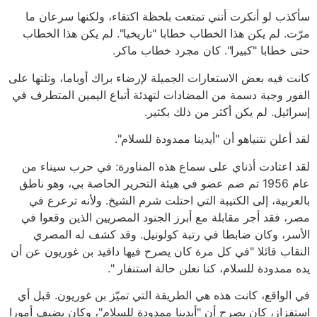
سأكذب لو أنكرت أنني تمتعت بلحظة اكتفاء، ولكنها سرعان ما
مرّت. لم يكن هذا الخطاب خطابا "تاريخيا". لم يكن هذا الخطاب
حتى خطابا "كبيرا". كان مجرد خطاب ماكر.
كانت فيه بعض الاستعارات الجميلة لإرضاء براك أوباما، وتلتها على
الفور وجبة دسمة من المضادات لتهدئة أتباع اليمين المتطرف في
إسرائيل. لم يكن أكثر من ذلك بكثير.
لقد أعلن نتنياهو أن "أيدينا ممدودة للسلام".
لقد اعتادت أذناي على سماع هذه المناورة: في حرب سيناء من
عام 1956 تم ضم عضو في هيئة التحرير الخاصة بي، وهو ناطق
بالعربية، إلى الكتيبة التي احتلت شرم الشيخ. ولأنه ترعرع في
مصر، فقد أجر مقابلة مع أبرز الجنود المصريين الذين وقعوا في
الأسر، وكان ضابطا في رتبة كولونيل. وقد كشف له المصري
النقاب قائلا "في كل مرة كان يصرح فيها دافيد بن غوريون عن أن
يده ممدودة للسلام، كنا نعلن حالة استنفار ".
في الواقع، كانت هذه هي الطريقة التي تميّز بن غوريون. قبل أي
استفزاز، كان يصرح أن "أيدينا ممدودة للسلام"، وكان يضيف أمورا