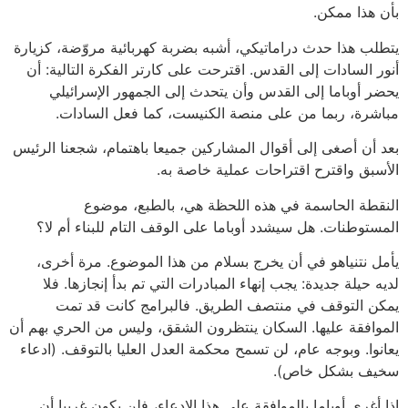
بأن هذا ممكن.
يتطلب هذا حدث دراماتيكي، أشبه بضربة كهربائية مروّضة، كزيارة
أنور السادات إلى القدس. اقترحت على كارتر الفكرة التالية: أن
يحضر أوباما إلى القدس وأن يتحدث إلى الجمهور الإسرائيلي
مباشرة، ربما من على منصة الكنيست، كما فعل السادات.
بعد أن أصغى إلى أقوال المشاركين جميعا باهتمام، شجعنا الرئيس
الأسبق واقترح اقتراحات عملية خاصة به.
النقطة الحاسمة في هذه اللحظة هي، بالطبع، موضوع
المستوطنات. هل سيشدد أوباما على الوقف التام للبناء أم لا؟
يأمل نتنياهو في أن يخرج بسلام من هذا الموضوع. مرة أخرى،
لديه حيلة جديدة: يجب إنهاء المبادرات التي تم بدأ إنجازها. فلا
يمكن التوقف في منتصف الطريق. فالبرامج كانت قد تمت
الموافقة عليها. السكان ينتظرون الشقق، وليس من الحري بهم أن
يعانوا. وبوجه عام، لن تسمح محكمة العدل العليا بالتوقف. (ادعاء
سخيف بشكل خاص).
إذا أغري أوباما بالموافقة على هذا الادعاء، فلن يكون غريبا أن