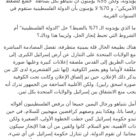
يؤيدونه، ولكن 55% يؤمنون أن نتنياهو بكل بساطة "خضع للضغط
الأمريكي"، و 70% لا يؤمنون بأن الدولة الفلسطينية ستقوم في
السنوات القريبة.
ما الذي يؤيدونه الـ 71% بالضبط؟ حل "الدولة الفلسطينية" أم
الشروط التي تحبط إنجاز الحل، ولربما هذا وذاك؟
هناك بطبيعة الحال قلة يمينية متطرفة، تفضل المصادمة المباشرة
مع الولايات المتحدة على التنازل عن أرض إسرائيل الكبرى. إلى
جانب الطريق إلى القدس ملصقة إعلانات كبيرة وعليها صورة
ملفّقة لأوباما وهو يعتمر الكوفية. (إنها تثير القشعريرة لدى كل من
يذكر ذلك الإعلان، حين تم إلصاق الإعلان وكانت تحت الكوفية
صورة اسحق رابين). ولكن الأغلبية الساحقة من الجمهور تدرك أنه
يجب منع الانشقاق بين إسرائيل والولايات المتحدة بكل ثمن.
أمل نتنياهو ورجال اليمين جميعا أن يرفض الفلسطينيون أقواله
رفضا باتا، وهكذا يتم وصفهم كرافضين منهجيين للسلام، في حين
تبدو حكومة إسرائيل كمن خطت الخطوة الأولى، الصغيرة ولكن
ذات الأهمية، نحو السلام. كانوا واثقين من أن هذا الإنجاز سيكون
مجانيا: لن تقوم الدولة، لن تتنازل حكومة إسرائيل عن أي شيء،