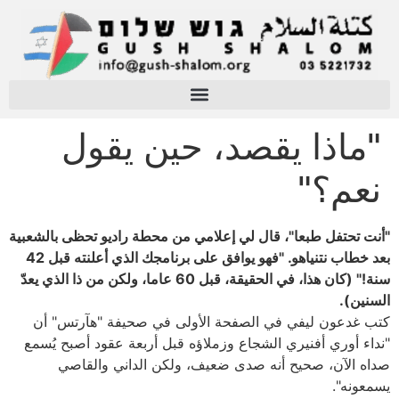
"ماذا يقصد، حين يقول
نعم؟"
"أنت تحتفل طبعا"، قال لي إعلامي من محطة راديو تحظى بالشعبية
بعد خطاب نتنياهو. "فهو يوافق على برنامجك الذي أعلنته قبل 42
سنة!" (كان هذا، في الحقيقة، قبل 60 عاما، ولكن من ذا الذي يعدّ
السنين).
كتب غدعون ليفي في الصفحة الأولى في صحيفة "هآرتس" أن
"نداء أوري أفنيري الشجاع وزملاؤه قبل أربعة عقود أصبح يُسمع
صداه الآن، صحيح أنه صدى ضعيف، ولكن الداني والقاصي
يسمعونه".