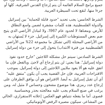
جميع برامج السلام القائمة أن يتم إرجاع القدس الشرقية، كلها أو
جزءا منها، لتقع تحت السيطرة العربية.
الشرط الخامس: يجب تحديد "حدود قابلة للحماية" بين إسرائيل
والدولة الفلسطينية. هذه كلمات مشفرة لضمن واسع النطاق
للأرض. ومعناها: لا لحدود عام 1967، ولا لتبادل الأراضي الذي يتيح
ضم بعض المستوطنات الكبيرة إلى إسرائيل. جزء لا يُستهان به
من الأراضي المحتلة (التي تشكل ما مجموعة 22% من الأراضي
الفلسطينية من فترة الانتداب) يتحول إلى جزء من دولة إسرائيل.
الشرط السادس: سيتم حل مشكلة اللاجئين "خارج حدود نفوذ
دولة إسرائيل". هذا يعني: لن يتم إرجاع أي لاجئ. وبالفعل فإن ما
اتفق عليه هو ألا يعود ملايين اللاجئين إلى دولة إسرائيل. بموجب
الاقتراحات العربية، فإن حل القضية يجب أن يكون "متفق عليه"
أي أن تقبل إسرائيل به أيضا. الافتراض هو أن يوافق الطرفان على
إرجاع عدد رمزي. هذا موضوع مشحون وحساس لا مثيل له، ومن
يرغب في صنع السلام يجب عليه معالجته بحذر وبحساسية
قصوى. أما ما يفعله نتنياهو فهو العكس: إعلانه الاستفزازي، الخالي
من المشاعر، سيكون مصيره الرفض الأوتوماتيكي.