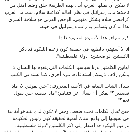
لا يمكن أن يقبلها العرب أبدا. بهذه الطريقة خلق وضعا أمثل من
ناحيته: بدت إسرائيل في نظر العالم كداعية سلام، بينما بدا العرب
كرافضي سلام بشكل منهجي. الرفض العربي هو سلاحنا السري.
هذا ما كان يتسامر به زعماء إسرائيل في حينه.
كرر نتنياهو هذا الأسبوع المناورة ذاتها.
أنا لا أستهتر، بالطبع، في حقيقة كون زعيم الليكود قد ذكر
الكلمتين الواضحتين: "دولة فلسطينية".
لهاتين الكلمتين وزنا سياسيا. الكلمات التي يتفوه بها اللسان لا
يمكن ردّها. لا يمكن استدعاءها مرة أخرى، كما تستدعي الكلب.
يسأل الشاب الفتاة، في الأغنية المعروفة: "حين تقولين لا، ماذا
تقصدين؟" يمكن أن نسأل عن نتنياهو: "ماذا يقصد، حين يقول
نعم؟"
حين تُقال الكلمات تحت ضغط، وحين لا تكون لدى نتنياهو أية نية
في تحويلها إلى واقع، هناك أهمية لحقيقة كون رئيس الحكومة
وزعيم الليكود قد اضطر إلى ذكر الكلمتين "دولة فلسطينية".