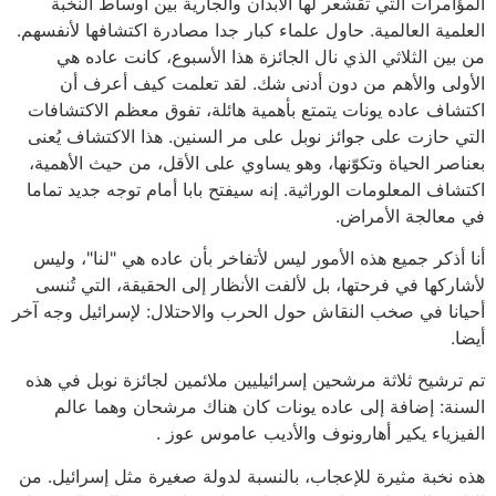
المؤامرات التي تقشعر لها الأبدان والجارية بين أوساط النخبة
العلمية العالمية. حاول علماء كبار جدا مصادرة اكتشافها لأنفسهم.
من بين الثلاثي الذي نال الجائزة هذا الأسبوع، كانت عاده هي
الأولى والأهم من دون أدنى شك. لقد تعلمت كيف أعرف أن
اكتشاف عاده يونات يتمتع بأهمية هائلة، تفوق معظم الاكتشافات
التي حازت على جوائز نوبل على مر السنين. هذا الاكتشاف يُعنى
بعناصر الحياة وتكوّنها، وهو يساوي على الأقل، من حيث الأهمية،
اكتشاف المعلومات الوراثية. إنه سيفتح بابا أمام توجه جديد تماما
في معالجة الأمراض.
أنا أذكر جميع هذه الأمور ليس لأتفاخر بأن عاده هي "لنا"، وليس
لأشاركها في فرحتها، بل لألفت الأنظار إلى الحقيقة، التي تُنسى
أحيانا في صخب النقاش حول الحرب والاحتلال: لإسرائيل وجه آخر
أيضا.
تم ترشيح ثلاثة مرشحين إسرائيليين ملائمين لجائزة نوبل في هذه
السنة: إضافة إلى عاده يونات كان هناك مرشحان وهما عالم
الفيزياء يكير أهارونوف والأديب عاموس عوز .
هذه نخبة مثيرة للإعجاب، بالنسبة لدولة صغيرة مثل إسرائيل. من