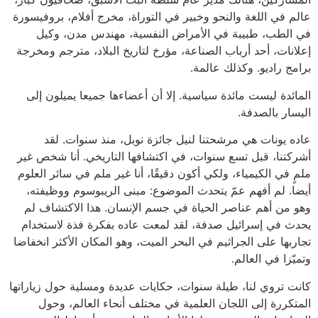
عالم في اللغة والنحو وخبير في التوراة، مخرج أفلام، بروفيسورة
في الطب، طبيبة في الأمراض النفسية، مهندس مدن، وكيل
إعلانات، أحد أرباب الصناعة، مؤرخ لتاريخ البلاد، مترجم ومخرجة
برامج راديو. وكذلك عالمة.
المائدة ليست مائدة سياسية. إلا أن أعضاءها جميعا يميلون إلى
اليسار بالصدفة.
عاده يونات هي مرشحتنا لنيل جائزة نوبل، منذ سنوات. لقد
أشركتنا، قبل تسع سنوات، في اكتشافها التاريخي. أنا شخص غير
ملمٍ في الكيمياء، ولكي أكون دقيقًا، أنا غير ملم في سائر العلوم
أيضا. لم أفهم عمّ يتحدث الموضوع: مبنى الريبوسوم ووظيفته،
وهو من أهم عناصر الحياة في جسم الإنسان. هذا الاكتشاف لم
يحدث في إسرائيل صدفة، لقد لمعت عاده بفكرة فذة لاستخدام
تجاربها على الجراثيم في البحر الميت، وهو المكان الأكثر انخفاضا
وتميّزا في العالم.
كانت تروي لنا، طيلة سنوات، حكايات عديدة ومسلية حول زياراتها
المتكررة إلى اللجان العلمية في مختلف أنحاء العالم، وحول