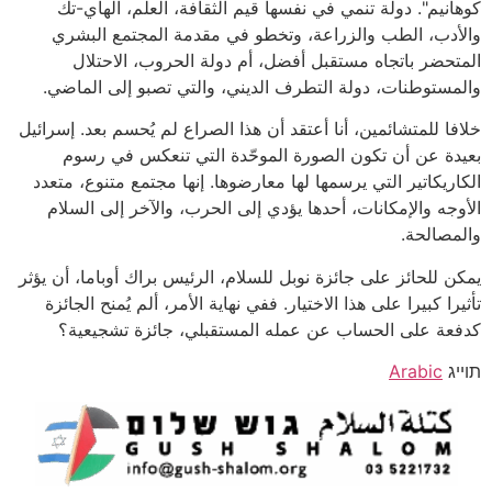
كوهانيم". دولة تنمي في نفسها قيم الثقافة، العلم، الهاي-تك
والأدب، الطب والزراعة، وتخطو في مقدمة المجتمع البشري
المتحضر باتجاه مستقبل أفضل، أم دولة الحروب، الاحتلال
والمستوطنات، دولة التطرف الديني، والتي تصبو إلى الماضي.
خلافا للمتشائمين، أنا أعتقد أن هذا الصراع لم يُحسم بعد. إسرائيل
بعيدة عن أن تكون الصورة الموحّدة التي تنعكس في رسوم
الكاريكاتير التي يرسمها لها معارضوها. إنها مجتمع متنوع، متعدد
الأوجه والإمكانات، أحدها يؤدي إلى الحرب، والآخر إلى السلام
والمصالحة.
يمكن للحائز على جائزة نوبل للسلام، الرئيس براك أوباما، أن يؤثر
تأثيرا كبيرا على هذا الاختيار. ففي نهاية الأمر، ألم يُمنح الجائزة
كدفعة على الحساب عن عمله المستقبلي، جائزة تشجيعية؟
תוייג
Arabic