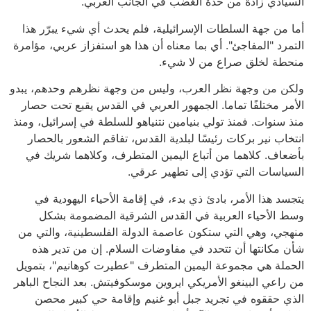
السيادي زادة من حدة الغضب في الجانب العربي.
أما من جهة السلطات الإسرائيلية، فلم يحدث أي شيء يبرّر هذا
التمرد "المفاجئ". أي بما معناه أن هذا هو استفزاز عربي، مؤامرة
منحطة لخلق صراع من لا شيء.
ولكن من وجهة نظر العرب، وليس من وجهة نظرهم وحدهم، يبدو
الأمر مختلفًا تماما. الجمهور العربي في القدس يقبع تحت حصار
منذ سنوات. فمنذ تولي بنيامين نتنياهو للسلطة في إسرائيل، ومنذ
انتخاب نير بركات رئيسًا لبلدية القدس، تفاقم الشعور بالحصار
بأضعاف. كلاهما من أتباع اليمين المتطرف، وكلاهما شريك في
السياسات التي تؤدي إلى تطهير عرقي.
يتجسد هذا الأمر، بادئ ذي بدء، في إقامة الأحياء اليهودية في
وسط الأحياء العربية في القدس الشرقية المضمومة بشكل
منهجي، وهي التي ستكون عاصمة الدولة الفلسطينية، والتي من
شأن مكانتها أن تتحدد في مفاوضات السلام. إن من تدير هذه
الحملة هي مجموعة اليمين المتطرف "عطيرت كوهانيم"، بتمويل
من راعي البينغو الأمريكي ايروين موسكوفيتش. بعد النجاح الباهر
الذي حققوه في تجريد جبل أبو غنيم وإقامة حي كبير محصن