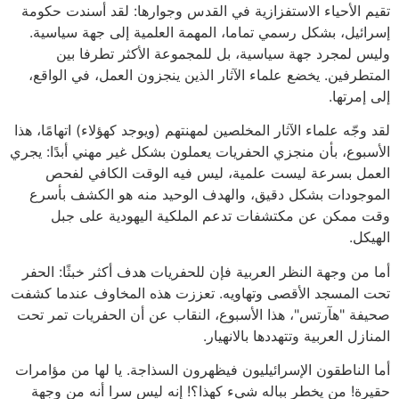
تقيم الأحياء الاستفزازية في القدس وجوارها: لقد أسندت حكومة
إسرائيل، بشكل رسمي تماما، المهمة العلمية إلى جهة سياسية.
وليس لمجرد جهة سياسية، بل للمجموعة الأكثر تطرفا بين
المتطرفين. يخضع علماء الآثار الذين ينجزون العمل، في الواقع،
إلى إمرتها.
لقد وجّه علماء الآثار المخلصين لمهنتهم (ويوجد كهؤلاء) اتهامًا، هذا
الأسبوع، بأن منجزي الحفريات يعملون بشكل غير مهني أبدًا: يجري
العمل بسرعة ليست علمية، ليس فيه الوقت الكافي لفحص
الموجودات بشكل دقيق، والهدف الوحيد منه هو الكشف بأسرع
وقت ممكن عن مكتشفات تدعم الملكية اليهودية على جبل
الهيكل.
أما من وجهة النظر العربية فإن للحفريات هدف أكثر خبثًا: الحفر
تحت المسجد الأقصى وتهاويه. تعززت هذه المخاوف عندما كشفت
صحيفة "هآرتس"، هذا الأسبوع، النقاب عن أن الحفريات تمر تحت
المنازل العربية وتتهددها بالانهيار.
أما الناطقون الإسرائيليون فيظهرون السذاجة. يا لها من مؤامرات
حقيرة! من يخطر بباله شيء كهذا؟! إنه ليس سرا أنه من وجهة