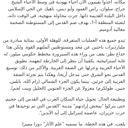
مكانه، أخذوا يقيمون الآن أحياء يهودية في وسط الأحياء الشيخ
جراح، سلوان، راس العمود وأبو ديس، ناهيك عن الحي الإسلامي
داخل البلدة القديمة ذاتها. جرت محاولة منهجية، في الوقت ذاته،
لتعبئة المنطقة أ-1، بهدف ضم القدس إلى المستوطنة الضخمة
معاليه أدوميم.
تبدو جميع هذه العمليات المتفرقة، للوهلة الأولى، بمثابة مبادرة من
مليارديرات باحثين عن مجد ومستوطنين أثملتهم القوة. ولكن هذا
خداع نظر: يقف من وراء هذه السيرورة مخطط حكومي مبلور، له
غاية استراتيجية. يكفينا أن ننظر إلى الخارطة لنفهمه: تطويق
الأحياء العربية وعزلها عن الضفة الغربية. والأكثر من ذلك: توسيع
القدس نحو الشرق حتى مدخل أريحا، وهكذا يتم تجزئة الضفة
الغربية إلى جزئين، بينما يكون الجزء الشمالي (رام الله، نابلس،
جنين، طولكرم) معزولا عن الجزء الجنوبي (الخليل وبيت لحم).
وبطبيعة الحال: تحويل حياة السكان العرب في القدس إلى جحيم،
حتى يتركوا "بمحض إرادتهم" مدينة "القدس التي تم توحيدها في
حرب حزيران، عاصمة إسرائيل إلى أبد الآبدين".
يلعب، في هذه الخطة، ما نسميه "علم الآثار" دورا مميزا.