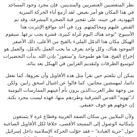
نظر المتعصبين العنصريين والمتدينين، فإن مجرد وجود المساجد
في هذا المكان هو أمر بغيض. لقد أزمع أباء الحركة السرية
اليهودية، في حينه، على تفجير قبة الصخرة المشرفة، وقد تم
القبض عليهم ومحاكمتهم. ورد في أحد مواقع الإنترنت هذا
الأسبوع: "توجد هناك اليوم غُرلة كبيرة، قشرة يجب نزعها. سيقوم
الهيكل مكان هذا الدمّل المليء بالقيح من الأعلى، ذلك الأصفر
الموجود هناك، وكل واحد يعرف ما يجب العمل بالدمّل، والعمل هو
إخراج القيح. هذا هو طموحنا، و"سنفوز" بإذن الله. بدأت التحضيرات
لتوسيع الطرقات ولتقديم القرابين في الهيكل بعد بنائه.
يمكن أن نتلعثم حين نقرأ مثل هذه الأقاويل وأن نعزوها، كما نفعل
دائما، لمهمشين مجانين، كما قالوا عن اغتيال اسحق رابين. ولكن
من وجهة نظر العرب،الذين يرون بأم أعينهم الممارسات اليومية
لـ"تهويد" القدس الشرقية وطردهم منها، فهذه ليست مجرد نكتة.
إن خوفهم هو خوف حقيقي.
ولأن الملايين من سكان الضفة الغربية وقطاع غزة لا يتمتعون
بإمكانية الوصول إلى المسجد الأقصى، خلافا لكل الأقاويل الصاخبة
حول "حرية العبادة" – فقد حوّلت الحركة الإسلامية داخل إسرائيل