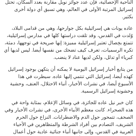
الناحية الإحصائية، فإن عدد جوائز نوبل مقارنة بعدد السكان، تحتل
إسرائيل المرتبة الأولى في العالم، وهي تسبق أي دولة أخرى
بكثير.
عاده يونات هي إسرائيلية بكل جوارحها، وهي من قدامى البلاد،
وُلدت في القدس، وقد تلقت دراستها كلها في مدارس إسرائيلية،
تتمتع بخِصال تعتبر إسرائيلية مميزة: إنها صريحة في توجهها، دمثة،
تكره الرسميات، تعرف كيف تضحك من نفسها أيضا. ليس لديها أي
كبرياء أو تدلل، ولكن لديها عناد لا ينضب.
من يتابع أخبار إسرائيل اليومية لا يمكنه أن يتكهن بوجود إسرائيل
كهذه أيضا، إسرائيل التي تنتمي إليها عاده. سيطرت في هذا
الأسبوع أيضا، في نشرات الأخبار، أنباء الاحتلال، العنف، وحشية
وخشونة إسرائيل الرسمية.
كان خبر نيل عاده للجائزة، في وسائل الإعلام، بمثابة واحة في
هذه الصحراء. كانت معظم الأنباء الأخرى، في نشرات الأخبار وفي
الصحف، تتمحور حول الدم والاضطرابات. النزاع حول الحرم
الشريف، التصادم بين أفراد الشرطة والمتظاهرين في الأحياء
العربية في القدس، وإلى جانبها أنباء جنائية عادية حول أعمال