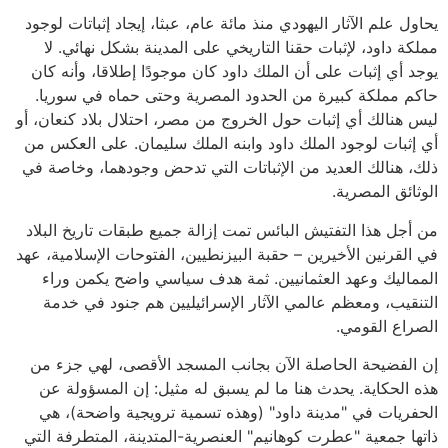
يحاول علم الآثار اليهودي منذ مائة عام، عبثا، إيجاد إثباتات لوجود
مملكة داود، لإثبات حقنا التاريخي على المدينة بشكل نهائي. لا
يوجد أي إثبات على أن الملك داود كان موجودًا إطلاقا، وأنه كان
حاكم مملكة كبيرة من الحدود المصرية وحتى حماه في سوريا.
ليس هنالك أي إثبات حول الخروج من مصر، احتلال بلاد كنعان، أو
أي إثبات لوجود الملك داود وابنه الملك سليمان. على العكس من
ذلك، هنالك العديد من الإثباتات التي تدحض وجودهما، وخاصة في
الوثائق المصرية.
من أجل هذا التفتيش البائس تمت إزالة جميع طبقات تاريخ البلاد
في القرنين الأخيرين – حقبة البيزنطيين، الفتوحات الإسلامية، عهد
المماليك وعهد العثمانيين. ثمة هدف سياسي واضح يكمن وراء
التنقيب، ومعظم عالمي الآثار الإسرائيليين هم جنود في خدمة
الصراع القومي.
إن الفضيحة الحاصلة الآن بجانب المسجد الأقصى، لهي جزء من
هذه الحكاية. يحدث هنا ما لم يسبق له مثيل: إن المسؤولة عن
الحفريات في "مدينة داود" (وهذه تسمية ترويجية واضحة)، هي
ذاتها جمعية "عطرت كوهانيم" العنصرية-المتدينة، المتطرفة التي