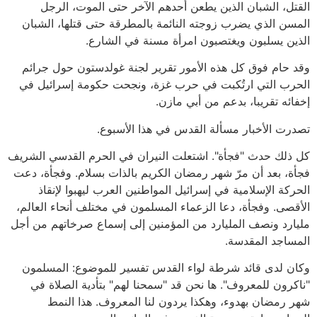
القتل، الشبان الذين يطعن أحدهم الآخر حتى الموت، الرجل
المسن الذي يضرب زوجته النائمة بالمطرقة حتى قتلها، الشبان
الذين يسلبون ويغتصبون امرأة مسنة في الشارع.
وقد حام فوق كل هذه الأمور تقرير لجنة غولدستون حول جرائم
الحرب التي ارتُكبت في حرب غزة، ونجحت حكومة إسرائيل في
إخفائه تقريبا، بدعم من أبي مازن.
تصدرت الأخبار مسألة القدس في هذا الأسبوع.
كل ذلك حدث "فجأة". اشتعلت النيران في الحرم القدسي الشريف
فجأة، بعد أن مرّ شهر رمضان الكريم بالذات بسلام. وفجأة، دعت
الحركة الإسلامية في إسرائيل المواطنين العرب ليهبوا لإنقاذ
الأقصى. وفجأة، دعا الزعماء المسلمون في مختلف أنحاء العالم،
مليارد ونصف المليارد من المؤمنين إلى إسماع صرخاتهم من أجل
المساجد المقدسة.
وكان لدى قائد شرطة لواء القدس تفسير للموضوع: المسلمون
"ناكرون للمعروف". ها نحن قد "سمحنا لهم" بتأدية الصلاة في
شهر رمضان بهدوء، وهكذا يردون لنا المعروف. هذا النمط