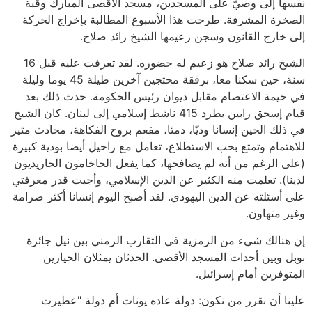
نفسها إلى وصيّ على المسجدين، مسجد الأقصى المبارك وقبة
الصخرة المشرفة. طرحت هذا الأسبوع المطالبة بإخراج الحركة
إلى خارج القانون وسجن زعيمها الشيخ رائد صلاح.
الشيخ رائد صلاح هو زعيم له حضوره. لقد تعرفت عليه قبل 16
سنة، حين سكنا معا، برفقة محتجين آخرين طيلة 45 يوما وليلة
في خيمة الاعتصام مقابل ديوان رئيس الحكومة. حدث ذلك بعد
قيام إسحق رابين بطرد 415 ناشط إسلامي إلى لبنان. كان الشيخ
في ذلك الحين إنسانا وديّا، دمثا، مفعم بروح الفكاهة، محادث مثير
للاهتمام وتمتع بحب الاستطلاع، تعامل مع راحيل أيضا بودية كبيرة
(على الرغم من أنه لم يصافحها، كما يفعل الحاخامون الحاريديون
لدينا). تعلمت منه الكثير عن الدين الإسلامي، وأجبت قدر معرفتي
على أسئلته عن الدين اليهودي. لقد أصبح اليوم إنسانا أكثر صرامة
وغير متهاون.
إن هنالك شيء من الرمزية في التقارب الزمني بين نيل جائزة
نوبل وبين أحداث المسجد الأقصى. الحدثان يمثلان الخيارين
المتوفرين أمام إسرائيل.
علينا أن نقرر من نكون: دولة عاده يونات أم دولة "عطيرت