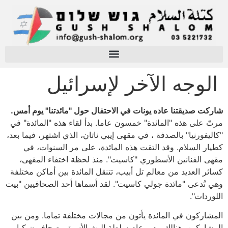
الوجه الآخر لإسرائيل
شاركت صديقتنا عاده يونات في الاحتفال حول "مائدتنا" يوم أمس.
مرتّ على هذه "المائدة" خمسون عاما. بدأ لقاء هذه "المائدة" في
"كاليفورنيا" بالصدفة ، في مقهى إيبي ناتان، الذي اشتهر، فيما بعد،
كطيار السلام. وقد التقت هذه المائدة، على مر السنوات، في
مقهى الفنانين الأسطوري "كاسيت". منذ لحظة اختفاء المقهى،
كسائر العديد من معالم تل أبيب، تتنقل المائدة بين أماكن مختلفة
وهي تُدعى "مائدة جولي كاسيت". لقد أسماها أحد الصحافيين "بيت
اللوردات".
المشاركون في المائدة يأتون من مجالات مختلفة تماما. ومن بين
المشاركين، هنالك مدير عام سلطة البث الأسبق، صحافيون كبار،