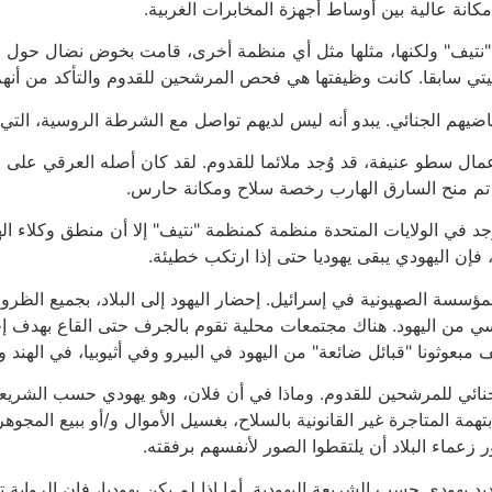
كانة عالية بين أوساط أجهزة المخابرات الغربية.
 "نتيف" ولكنها، مثلها مثل أي منظمة أخرى، قامت بخوض نضال حول بقا
يتي سابقا. كانت وظيفتها هي فحص المرشحين للقدوم والتأكد من أنه
اضيهم الجنائي. يبدو أنه ليس لديهم تواصل مع الشرطة الروسية، التي
عمال سطو عنيفة، قد وُجد ملائما للقدوم. لقد كان أصله العرقي على م
 تم منح السارق الهارب رخصة سلاح ومكانة حارس.
 في الولايات المتحدة منظمة كمنظمة "نتيف" إلا أن منطق وكلاء الهجر
، فإن اليهودي يبقى يهوديا حتى إذا ارتكب خطيئة.
ؤسسة الصهيونية في إسرائيل. إحضار اليهود إلى البلاد، بجميع الظر
ي من اليهود. هناك مجتمعات محلية تقوم بالجرف حتى القاع بهدف إحض
بعوثونا "قبائل ضائعة" من اليهود في البيرو وفي أثيوبيا، في الهند 
ائي للمرشحين للقدوم. وماذا في أن فلان، وهو يهودي حسب الشريعة، 
بتهمة المتاجرة غير القانونية بالسلاح، بغسيل الأموال و/أو ببيع المج
زعماء البلاد أن يلتقطوا الصور لأنفسهم برفقته.
يد يهودي حسب الشريعة اليهودية. أما إذا لم يكن يهوديا، فإن الرواية