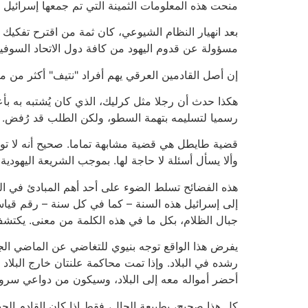
منحت هذه المعلومات الثمينة التي تم جمعها إسرائيل م
بعد انهيار النظام الشيوعي، كان ثمة من اقترح تفكيك
مسؤولة عن قدوم اليهود من كافة دول الاتحاد السوفي
إن أصل القادمين العرقي يهم أفراد "نتيف" أكثر من م
هكذا حدث أن رجلا مثل كرليك، الذي كان يُشتبه به بأ
رسميا لتسليمه بتهمة السطو، ولكن الطلب قد رُفض.
قضية طايطل هي قضية مشابهة تماما. صحيح أنه لا توجد
وألا يسأل أسئلة لا حاجة لها. بموجب الشريعة اليهودية
هذه الفضائح تسلط الضوء على أحد أهم المبادئ في الم
إلى إسرائيل هذه السنة – كما في كل سنة – رقم قياس
جبال الظلام، بكل ما في هذه الكلمة من معنى. يكتشف م
يفرض هذا الواقع توجه بنيوي للتغاضي عن الماضي الجن
رشده في البلاد. وإذا تمت محاكمة علنتان خارج البلاد 
أحضر أمواله معه إلى البلاد، وسيكون من دواعي سرور 
كل هذا صحيح، بطبيعة الحال، فقط إذا كان القادم الجد