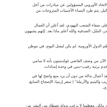
والاتحاد الأوروبي المسؤولين عن مبادرات من أجل
يل. يتم طرد النساء الأجنبيات المتزوجات من
 على صفاء الشعب اليهودي. لقد أعلن أن العمال
، السّل، الصدفية والله أعلم ماذا بعد. (إنهم يشبهون
م الدول الأوروبية. لم يكن ليصل اليوم، في موطن
 الآن من وصف القاضي غولدستون بأنه لا سامي
خدم برتبة رقيب-ديني في وحدة إمدادات.
 ينفذ أعمال نذالة من دون أن يرد منع واضح لها في
يب واليتيم والأرملة" ( سفر إرميا، الإصحاح السابع،
ى.
رية. ولكن معظمنا لا نرغب بدولة تصطاد بني البشر من