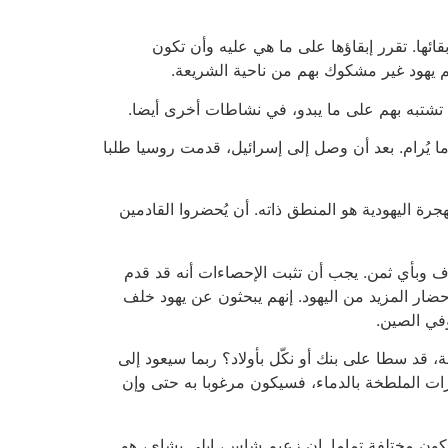
ئها. تقرر إبقاؤها على ما هي عليه وأن تكون
م يهود غير مشكوك بهم من ناحية الشريعة.
 تشتبه بهم على ما يبدو، في نشاطات أخرى أيضا.
ا يُرام. بعد أن وصل إلى إسرائيل، قدمت روسيا طلبا
ة اليهودية هو المنطق ذاته. أن يُحضروا القادمين
وف وبأي ثمن. يجب أن تثبت الإحصاءات أنه قد قدم
ار المزيد من اليهود. إنهم يبحثون عن يهود خلف
وفي الصين.
قد سطا على بنك أو نكّل بأولاد؟ ربما سيعود إلى
وهرات الملطخة بالدماء، فسيكون مرغوبا به حتى وإن
 تكون مختلفة تماما. إن زعيم شاس، إيلي يشاي، هو