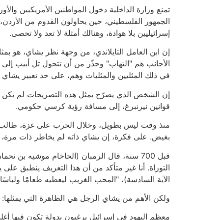
تمنع وزارة الداخلية دخول المواطنين الأمريكيين والأو
الجمهور الفلسطيني، حين يحاولون القدوم من الأردن، 
إسرائيليين بلا هوادة، وهنالك أمثلة لا تعد ولا تحصى.
إن ابن العامل التايلاندي، من وجهة نظر يشاي، هو بمث
الأجانب هم "التهاب" وحذّر من أن تتحول تل أبيب إلى أف
في ذلك المثليين والمثليات وهم، على حد تعبير يشا
إن الشخص الذي يصرّح بمثل هذه التصريحات لم يكن لي
قوانين نيرنبرغ، إلى مسافة رؤية كرسي حكومي.
منذ وقت ليس بطويل، وخلال الحرب على غزة، طالب ي
بغيض. على فكرة، إن يشاي ذاته لم يخاطر ذات مرة، ل
قبل 700 سنة، قال الرمبان (الحاخام موشيه بن ن
التوراة. أنا غير متأكد من أن هذا التعريف ينطبق على ي
الآية السادسة)، "المحب الغريب ليعطيه طعامًا ولباسًا"
ولكن الأهم من يشاي الرجل هي الظاهرة التي يمثلها: ا
معظم اليهود في إسرائيل يرغبون بدولة تكون فيها أغلبي