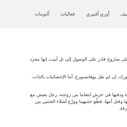
يف
أوري أفنيري
فعاليات
ألبومات
 صاروخ قادر على الوصول إلى تل أبيب. إنها مجرد
ك، إن لم نقل يوهانسبورغ. أما الإحصائيات بالذات،
رة ودفنها في حرش انتقاما من زوجته. رجل يعيش مع
وقتل أمها، قطّع جثتيهما ووزّع أشلاء الجثتين بين
رقة.