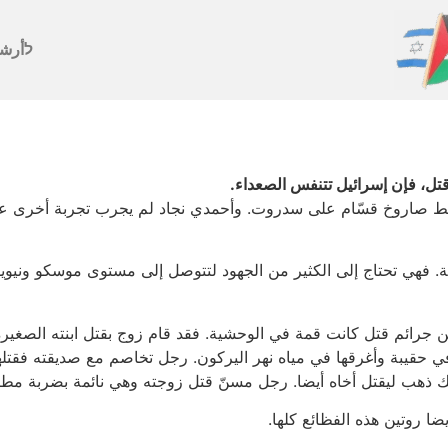
לأرش
 قتل، فإن إسرائيل تتنفس الصعداء.
قط صاروخ قسّام على سدروت. وأحمدي نجاد لم يجرب تجربة أخرى على
ة. فهي تحتاج إلى الكثير من الجهود لتتوصل إلى مستوى موسكو ونيويور
من جرائم قتل كانت قمة في الوحشية. فقد قام زوج بقتل ابنته الصغي
 في حقيبة وأغرقها في مياه نهر اليركون. رجل تخاصم مع صديقته فقتلها 
ذلك ذهب ليقتل أخاه أيضا. رجل مسنّ قتل زوجته وهي نائمة بضربة مط
ضا روتين هذه الفظائع كلها.