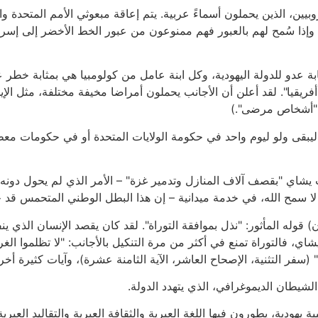
روبيين، الذين يحملون أسماءً عربية. يتم إعاقة مبعوثي الأمم المتحدة 
وإذا سُمح لهم بالعبور فهم ممنوعون من عبور الخط الأخضر إلى إسرائ
ابة عدو للدولة اليهودية، وكل ابنة عامل من كولومبيا هي بمثابة خطر
ريقيا". لقد أعلن أن الأجانب يحملون أمراضا مخيفة مختلفة، مثل الإيدز
ي "أشخاص مرضى".)
بقى ولو ليوم واحد في حكومة الولايات المتحدة أو في حكومات معظ
شاي "بقصف آلاف المنازل وتدمير غزة" – الأمر الذي لم يحول دونه
ا سمح الله، في خدمة ميدانية – إن هذا البطل الوطني المتحمس قد 
حمان) قوله المأثور: "نذل بموافقة التوراة". لقد كان يقصد الإنسان الذي
شاي، فالتوراة تمنع في أكثر من مرة التنكيل بالأجانب: "لا تظلموا الغر
 (سفر التثنية، الإصحاح العاشر، الآية الثامنة عشرة)، وآيات كثيرة أخر
لشيطان الديموغرافي، الذي يتهدد الدولة.
ة يهودية، يطورون فيها اللغة العبرية والثقافة العبرية والتقاليد العب