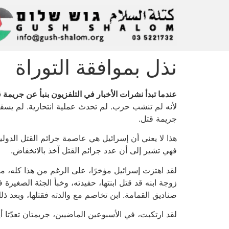
نذل بموافقة التوراة
عندما تبدأ نشرات الأخبار في التلفزيون بنبأ عن جريمة
لأنه لم تنشب حرب. لم تحدث عملية انتحارية. لم يس
جريمة قتل.
هذا لا يعني أن إسرائيل هي عاصمة جرائم القتل الدولي
فهي تشير إلى أن عدد جرائم القتل آخذ بالانخفاض.
لقد اهتزت إسرائيل مؤخرًا، على الرغم من هذا كله، 
زوجة ابنه قد قتل ابنتها، حفيدته، وخبأ الجثة الصغيرة
صناديق القمامة. ابن تخاصم مع والدته فقتلها، وبعد 
لقد ارتكبت، في الأسبوعين الماضيين، جريمتان تعدّتا أي