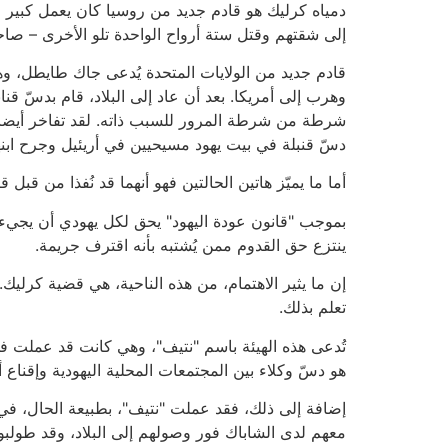
دمياه كرليك هو قادم جديد من روسيا كان يعمل كبير 
إلى شقتهم وقتل ستة أرواح الواحدة تلو الأخرى – صا
قادم جديد من الولايات المتحدة يُدعى جاك طايطل، 
وهرب إلى أمريكا. بعد أن عاد إلى البلاد، قام بدسّ ق
شرطة من شرطة المرور للسبب ذاته. لقد تفاخر أيضا بأن
دسّ قنبلة في بيت يهود مسيحيين في أريئيل وجرح اب
أما ما يميّز هاتين الحالتين فهو أنهما قد نُفذا من قبل
بموجب "قانون عودة اليهود" يحق لكل يهودي أن يجيء إ
ينتزع حق القدوم ممن يُشتبه بأنه اقترف جريمة.
إن ما يثير الاهتمام، من هذه الناحية، هي قضية كرلي
تعلم بذلك.
تُدعى هذه الهيئة باسم "نتيف"، وهي كانت قد عملت في 
هو دسّ وكلاء بين المجتمعات المحلية اليهودية وإقناع أ
إضافة إلى ذلك، فقد عملت "نتيف"، بطبيعة الحال، في 
معهم لدى الشاباك فور وصولهم إلى البلاد، وقد طولبو