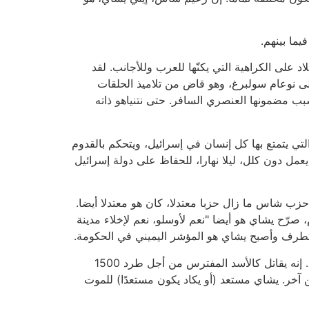
ما بينهم.
لى الكراهية التي يكنّها للعرب وللأجانب. لقد
لى نوعام سولبرغ، وهو قاض من تلاميذ الحلقات
ب مضمونها العنصري السافر. حتى نتنياهو ذاته
التي يتمتع بها كل إنسان في إسرائيل، ويتحكم بالقدوم
عمل دون كلل، ليلا نهارا، للحفاظ على دولة إسرائيل
زب شاس ما زال حزبا معتدلا، كان هو معتدلا أيضا.
صرّح يشاي هو أيضا "نعم لأوسلو، نعم لإخلاء مدينة
تطرف وأصبح يشاي هو المؤشر اليميني في الحكومة.
إن إصراره التام على الحفاظ على نقاء العرق يثير الإعجاب حقا. لا يكاد يمر يوم من دون نبأ فظيع عن الأعمال التي يقوم بها. إنه يقاتل كالأسد المفترس من أجل طرد 1500
ن آخر. يشاي مستعد (أو يكاد يكون مستعدًا) للموت