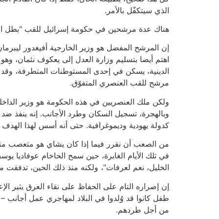
الذي سيتكفّل بالأمر.
هناك عدة مرشحين في حكومة إسرائيل للقب "بطل العنص
إن المرشح المفضل هو وزير الخارجية أفيغدور ليبرما
اهتم أيضا بتسليم وزارة العدل إلى يعكوف نئمان، وهو
الدينية، يسكن في إحدى المستوطنات المتطرفة، وقد أ
مرشح للقب العنصري المتفوّق.
ولكن ملك العنصريين في هذه الحكومة هو وزير الداخلية.
وبالهجرة، تسجيل السكان وطرد الأجانب. إنه ينفذ ضد ا
كدولة يهودية وديموغرافية. حتى أنه أسس لهذا الهد
من الصعب أن نقرر فيما إذا كان يشاي هو متعصب متطر
في تلك الأيام الغابرة، حين سمح الحاخام عوفاديا يو
الخليل، نعم لعرفات"، ولكنه منذ ذلك الحين، تدفقت
طفل كانوا قد وُلدوا في البلاد لمهاجري عمل أجانب – 
من أجل طردهم.