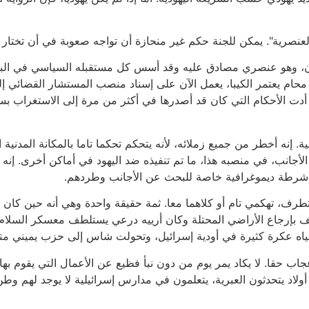
رية". يمكن للجنة حكم غير منحازة أن تواجه صعوبة في أن تختار في
ن، وهو عنصري مصادق عليه وقد أسس كل مستقبله السياسي في البلاد ع
 محام يعتمر الكيبا، يعمل الآن على إسناد منصب المستشار القضائي إ
دت الأحكام التي كان قد أصدرها في أكثر من مرة إلى الاستغراب بسب
 إنه أخطر من جميع زملائه، لأنه يتحكم تحكما تاما بالمكانة المدنية 
لأجانب، في منصبه هذا، ما تم تنفيذه ضد اليهود في أماكن أخرى. إنه ي
ف شرطة ديموغرافية خاصة للبحث عن الأجانب وطردهم.
ف، تهكمي تام أو كلاهما معا. ثمة حقيقة واحدة وهي أنه حين كان ح
سف بإرجاع الأراضي المحتلة وكان أرييه درعي يستلطف معسكر السلام، 
 مياه عكرة كثيرة في أودية إسرائيل، وتحولت شاس إلى حزب يميني م
أولاد يتحدثون العبرية، يتعلمون في مدارس إسرائيلية لا يوجد لهم وط