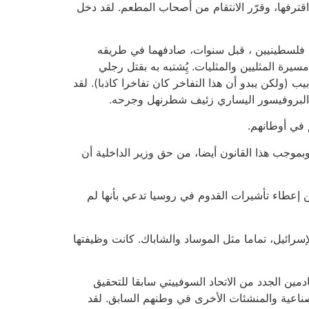
رفها، وقرّر الانتقام من أصحاب المطعم. لقد دخل
ل فلسطينيين ، قبل سنوات، صادفهما في طريقه
رة المثليين والمثليات. يُِشتبه به بقتل رجلي
 (ولكن يبدو أن هذا التفاخر كان تفاخرا كاذبا). لقد
ل البروفيسور اليساري زئيف شطرنهل وجرحه.
م في أوطانهم.
بموجب هذا القانون أيضا، من حق وزير الداخلية أن
ن إعطاء تأشيرات القدوم في روسيا تدعي بأنها لم
سرائيل، تماما مثل الموساد والشاباك. كانت وظيفتها
ين الجدد من الاتحاد السوفييتي سابقا للتحقيق
صناعية والمنشئات الأخرى في وطنهم السابق. لقد