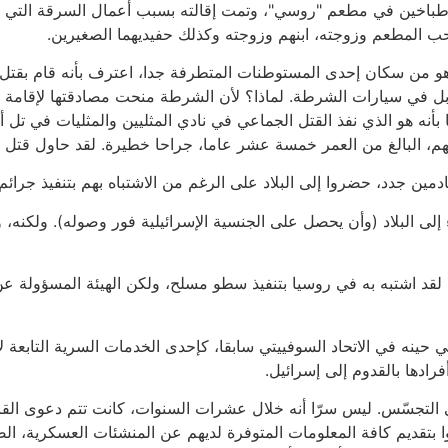
طباخين في مطعم "روسي"، وتمت إقالته بسبب أعمال السرقة التي اقت
حب المطعم وزوجته، ابنهم وزوجته وكذلك حفيديهما الصغيرين.
وهو من سكان إحدى المستوطنات المتطرفة جدا، اعترف بأنه قام بقت
نابل في سيارات الشرطة. لماذا؟ لأن الشرطة منحت مصادقتها لإقامة مسي
ه هو الذي نفذ القتل الجماعي في نادي المثليين والمثليات في تل أبيب
نهم، البالغ من العمر خمسة عشر عاما، جراحا خطيرة. لقد حاول قت
 قادمين جدد، حضروا إلى البلاد على الرغم من الاشتباه بهم بتنفيذ جرائ
لى البلاد (وأن يحصل على الجنسية الإسرائيلية فور وصوله). ولكنه، و
ك. لقد اشتبه به في روسيا بتنفيذ سطو مسلح، ولكن الهيئة المسؤولة ع
حينه في الاتحاد السوفييتي سابقا، كإحدى الخدمات السرية التابعة لإ
فرادها بالقدوم إلى إسرائيل.
التجسّس. ليس سرّا أنه خلال عشرات السنوات، كانت تتم دعوى القادم
ا بتقديم كافة المعلومات المتوفرة لديهم عن المنشئات العسكرية، ال