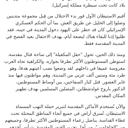
بلاد كانت تحت سيطرة مملكة إسرائيل).
أقيم الاستيطان الأول فور بدء الاحتلال من قِبل مجموعة متدينين
وصلوا إلى الخليل عن طريق الغش. بما أن الحكم العسكري
الإسرائيلي كان قد حظر على اليهود دخول المدينة في حينه، فقد
طلبوا إذنا للبقاء هناك لبضعة أيام، بهدف الاحتفال بعيد الفصح في
المدينة المقدسة فقط.
ومنذ ذلك الحين، تحول "حقل المكفيلة" إلى ساحة قتال مقدسة.
استوطن المستوطنون الأكثر تطرفا بجواره، والكراهية تجاه العرب
مغروسة عميقا في داخلهم. لقد وضعوا نصب أعينهم هدفا، وهو
طرد مئة وستين آلف عربي من المدينة، وهم مواطنون فيها منذ
غابر العصور. قتل كبار السفاحين، بين أوساط المستوطنين،
الدكتور باروخ غولدشطاين، المصلين المسلمين بهدف تطهير
المكان المقدس.
والآن تُستخدم الأماكن المقدسة لتبرير حملة النهب المسماة
الاستيطان. تُسرق أراض في جميع أنحاء المناطق المحتلة تحت
غطاء القداسة. يناضل زعماء المستوطنين الأكثر تطرفا، وجميعهم
من "الحاخامين"، من أجل تحرير القبور المقدسة. يترأس أحدهم