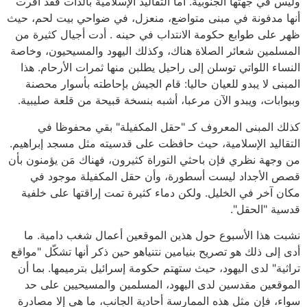
وليس في جهتها الجنوبية. أما التقاليد الإسلامية بالذات فقد أقرت
أنها مدفونة في مبنى متواضع، منعزل، في ضواحي بيت لحم، حيث
ظهر على طوابع حكومة الانتداب في حينه . أدت أجيال كثيرة من
المسلمين شعائر الصلاة هناك، وكذلك اليهود والمسيحيون، وخاصة
النساء اللواتي توسلن إلى راحيل يطلبن منها ثمرات الأرحام. هذا
المبنى لا يبدو للعيان حاليا: قام الجيش بإحاطته بأسوار محصنة
وببوابات، ويبدو الآن مرعبا، أشبه بنسخة قبيحة من قلعة صليبية.
كذلك المبنى المعروف كـ "حقل المكفيلة" بقي محفوظا في
التقاليد الإسلامية، حيث حافظت على قدسيته مثل مسجد إبراهيم.
من وجهة نظري فإن باحثي التوراة كثيرون، فهناك مَن يؤمنون بأن
قصص الأجداد ليست أسطورة، وأن حقل المكفيلة موجود في
مكان آخر في الخليل. ولكن دماء كثيرة تمت إراقتها على خلفية
قدسية "الحقل".
نشبت هذا الأسبوع حول هذين الموقعين أعمال شغب دامية. ما
أدى إلى ذلك هو تصريح بنيامين نتنياهو حين ذكر أنها تشكّل "مواقع
تراثية" لدى اليهود، حيث ستهتم حكومة إسرائيل بترميمها. بما أن
الموقعين مقدسين لدى اليهود، المسلمين والمسيحيين على حد
سواء، فإن مثل هذه الممارسة أحادية الجانب، ما هي إلا مصادرة