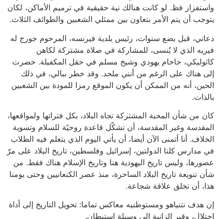
واستفزاز فظ. لو كانت هنالك نية حقيقية في ترميم الأماكن، لكان
يتوجب أن يتم الأمر بتعاون بين ممثلي الشعبين والطوائف الثلاث.
دعاني، قبل بضع سنوات، رئيس بلدية فيرنسه، المرحوم جورج له
فيريه الذي لا يُنسى، للمشاركة في صلاة مشتركة لكاهن
كاثوليكي، حاخام يهودي وشيخ مسلم في حقل المكفيلة. حضرت
إلى هناك على الرغم من أنني ملحد. وقد خطر ببالي، في ذلك
الحين، أنه من الممكن أن يكون الموقع رمزا للمودة بين الشعبين
بالذات.
كان من شأن المحبة المشتركة تجاه البلاد، بكل فتراتها ولمواقعها،
المقدسة وغير المقدسة، أن تشكّل قاعدة روحيًة للسلام وتسوية
الخلاف. أنا أتمنى الآن أيضا، أن يأتي اليوم الذي يتعلم فيه الطلاب
في مدارس كلتا الدولتين، إسرائيل وفلسطين، تاريخ البلاد على مرّ
عصورها، وليس تاريخ اليهودية هنا وتاريخ الإسلام هناك فقط. من
شأن تنويعة تاريخ البلاد الساحرة، منذ عصر الكنعانيين وحتى يومنا
هذا، أن تخلق علاقة شجاعة.
إن هدف نتنياهو ومستوطنيه معاكس تماما: تحويل التاريخ إلى أداة
احتلال، وقبر الزانية إلى وسيلة استيطان.