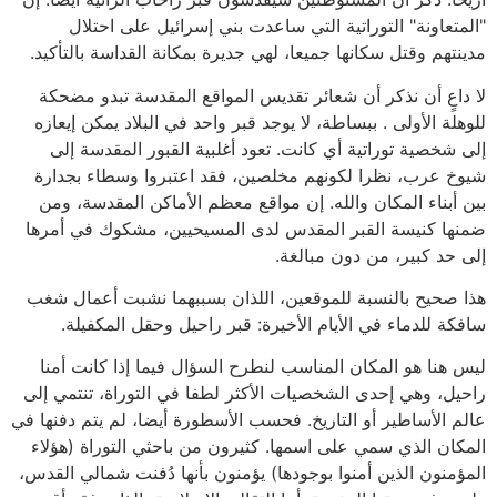
"المتعاونة" التوراتية التي ساعدت بني إسرائيل على احتلال
مدينتهم وقتل سكانها جميعا، لهي جديرة بمكانة القداسة بالتأكيد.
لا داعٍ أن نذكر أن شعائر تقديس المواقع المقدسة تبدو مضحكة
للوهلة الأولى . ببساطة، لا يوجد قبر واحد في البلاد يمكن إيعازه
إلى شخصية توراتية أي كانت. تعود أغلبية القبور المقدسة إلى
شيوخ عرب، نظرا لكونهم مخلصين، فقد اعتبروا وسطاء بجدارة
بين أبناء المكان والله. إن مواقع معظم الأماكن المقدسة، ومن
ضمنها كنيسة القبر المقدس لدى المسيحيين، مشكوك في أمرها
إلى حد كبير، من دون مبالغة.
هذا صحيح بالنسبة للموقعين، اللذان بسببهما نشبت أعمال شغب
سافكة للدماء في الأيام الأخيرة: قبر راحيل وحقل المكفيلة.
ليس هنا هو المكان المناسب لنطرح السؤال فيما إذا كانت أمنا
راحيل، وهي إحدى الشخصيات الأكثر لطفا في التوراة، تنتمي إلى
عالم الأساطير أو التاريخ. فحسب الأسطورة أيضا، لم يتم دفنها في
المكان الذي سمي على اسمها. كثيرون من باحثي التوراة (هؤلاء
المؤمنون الذين أمنوا بوجودها) يؤمنون بأنها دُفنت شمالي القدس،