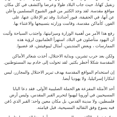
زنفيل كهانا، حيث جاب البلاد طولا وعرضا واكتشف في كل مكان
مواقع مقدسة. لقد وجد الكثير من قبور الشيوخ المسلمين وأعلن
عن أنها، في الحقيقة، قبور أجدادنا. وقد تم الإعلان عنها، على
الفور، كأماكن مقدسة، وقامت وزارته بتسييجها والاعتناء بها.
رفع هذا الأمر من أهمية الوزارة وميزانيتها، واجتذب السياحة وأثبت
أن اليهود متأصلون في البلاد. استهزأ العلمانيون لرؤية هذه
الممارسات ، وبعض المتدينين، أمثال ليبوفيتش، قد غضبوا.
ولكن بعد حرب تشرين، وبداية الاحتلال، أخذت شعائر الأماكن
المقدسة شكلا أخطر بكثير. لقد تحولت إلى خادم بيد المستوطنين.
إن استخدام المواقع المقدسة بهدف تبرير الاحتلال والمجازر، ليس
ابتكارا إسرائيليا، ولا يهوديا أيضا.
أحد الأمثلة المفزعة هو الحملة الصليبية الأولى. فقد دعا البابا
المسيحيين في أوروبا ليهبوا لتحرير القبر المقدس، وليس أرض
فلسطين، ولا مدينة القدس، بل مكان معين واحد: القبر الذي دُفن
فيه يسوع وفق التقاليد المسيحية، قبل قيامته.