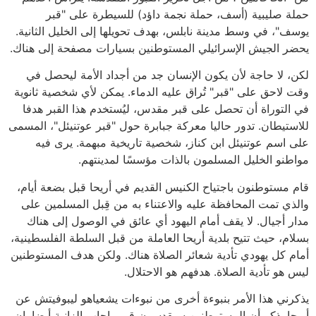
حملة صليبية (أسف، حملة نجمة داؤد) للسيطرة على "قبر
يوسف"، في وسط مدينة نابلس، بهدف تحويلها إلى الخليل الثانية.
يحضر الجيش الإسرائيلي المستوطنين بسيارات مصفحة إلى هناك.
لكن، لا حاجة لأن يكون الإنسان جد من أجداد الأمة ليحصل في
وقت لاحق على "قبر" تُراق عليه الدماء. يمكن لأي شخصية ثانوية
في التوراة أن تحصل على قبر مقدس، ليُستخدم هذا القبر هدفا
للاستيطان. تدور حاليا معركة جبابرة حول "قبر عوتنيئل"، المسمى
على اسم عوتنيئل ابن كناز، شخصية تاريخية مبهمة. يرى فيه
مواطنو الخليل المسلمون بالذات مؤسسًا لمدينتهم.
قام مستوطنون باجتياح الكنيس القديم في أريحا قبل بضعة أيام،
والذي تمت المحافظة عليه والاعتناء به من قِبل المسلمين على
مدار أجيال. لا يقف أمام اليهود أي عائق في الوصول إلى هناك
بسلام، حيث تتيح بلدية أريحا العاملة من قبل السلطة الفلسطينية،
أمام كل يهودي تأدية شعائر الصلاة هناك. ولكن هدف المستوطنين
ليس هو تأدية الصلاة. هدفهم هو الاحتلال.
يذكرني هذا الأمر بنبوءة أخرى من نبوءات يشعياهو ليبوفيتش عن
أريحا. ذكر أن المستوطنين سيقدسون قبر راحاب الزانية أيضا. إن