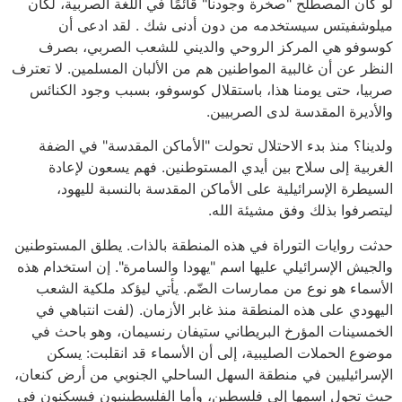
لو كان المصطلح "صخرة وجودنا" قائمًا في اللغة الصربية، لكان
ميلوشفيتس سيستخدمه من دون أدنى شك . لقد ادعى أن
كوسوفو هي المركز الروحي والديني للشعب الصربي، بصرف
النظر عن أن غالبية المواطنين هم من الألبان المسلمين. لا تعترف
صربيا، حتى يومنا هذا، باستقلال كوسوفو، بسبب وجود الكنائس
والأديرة المقدسة لدى الصربيين.
ولدينا؟ منذ بدء الاحتلال تحولت "الأماكن المقدسة" في الضفة
الغربية إلى سلاح بين أيدي المستوطنين. فهم يسعون لإعادة
السيطرة الإسرائيلية على الأماكن المقدسة بالنسبة لليهود،
ليتصرفوا بذلك وفق مشيئة الله.
حدثت روايات التوراة في هذه المنطقة بالذات. يطلق المستوطنين
والجيش الإسرائيلي عليها اسم "يهودا والسامرة". إن استخدام هذه
الأسماء هو نوع من ممارسات الضّم. يأتي ليؤكد ملكية الشعب
اليهودي على هذه المنطقة منذ غابر الأزمان. (لفت انتباهي في
الخمسينات المؤرخ البريطاني ستيفان رنسيمان، وهو باحث في
موضوع الحملات الصليبية، إلى أن الأسماء قد انقلبت: يسكن
الإسرائيليين في منطقة السهل الساحلي الجنوبي من أرض كنعان،
حيث تحول اسمها إلى فلسطين، وأما الفلسطينيون فيسكنون في