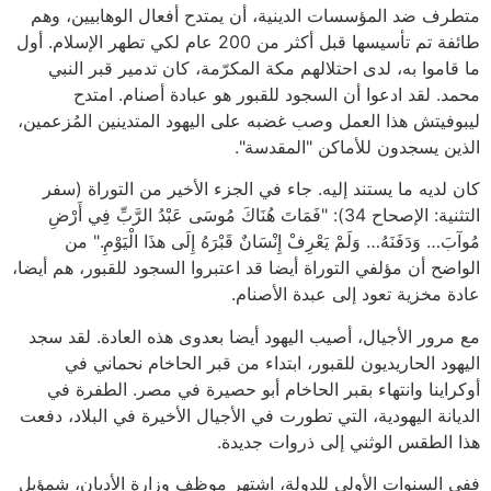
متطرف ضد المؤسسات الدينية، أن يمتدح أفعال الوهابيين، وهم
طائفة تم تأسيسها قبل أكثر من 200 عام لكي تطهر الإسلام. أول
ما قاموا به، لدى احتلالهم مكة المكرّمة، كان تدمير قبر النبي
محمد. لقد ادعوا أن السجود للقبور هو عبادة أصنام. امتدح
ليبوفيتش هذا العمل وصب غضبه على اليهود المتدينين المُزعمين،
الذين يسجدون للأماكن "المقدسة".
كان لديه ما يستند إليه. جاء في الجزء الأخير من التوراة (سفر
التثنية: الإصحاح 34): "فَمَاتَ هُنَاكَ مُوسَى عَبْدُ الرَّبِّ فِي أَرْضِ
مُوآبَ… وَدَفَنَهُ… وَلَمْ يَعْرِفْ إِنْسَانٌ قَبْرَهُ إِلَى هذَا الْيَوْمِ." من
الواضح أن مؤلفي التوراة أيضا قد اعتبروا السجود للقبور، هم أيضا،
عادة مخزية تعود إلى عبدة الأصنام.
مع مرور الأجيال، أصيب اليهود أيضا بعدوى هذه العادة. لقد سجد
اليهود الحاريديون للقبور، ابتداء من قبر الحاخام نحماني في
أوكراينا وانتهاء بقبر الحاخام أبو حصيرة في مصر. الطفرة في
الديانة اليهودية، التي تطورت في الأجيال الأخيرة في البلاد، دفعت
هذا الطقس الوثني إلى ذروات جديدة.
ففي السنوات الأولى للدولة، اشتهر موظف وزارة الأديان، شمؤيل