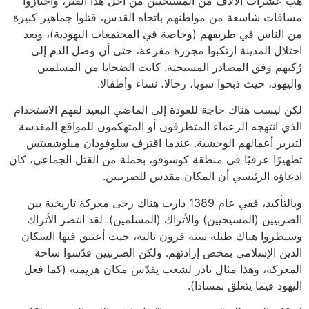
هبّ عشرات الآلاف من المسيحيين من أجل هذا القبر، واجتازوا
مسافات شاسعة من مواطنهم باتجاه القدس، قتلوا جماهير كبيرة
من الناس في طريقهم (وخاصة في المجتمعات اليهودية)، وبعد
احتلال المدينة ارتكبوا مجزرة مفزعة، حتى أن وصل الدم إلى
رُكبهم وفق المصادر المسيحية. كانت الضحايا من المسلمين
واليهود، حيث ذبحوا سويا، رجالا، نساء وأطفالا.
لكن ليست هناك حاجة للعودة إلى الماضي البعيد لفهم الاستخدام
الذي انتهجه الزعماء المتطرفون أو المتهكمون للمواقع المقدسة
لتبرير أعمالهم الوحشية. عندما اقترف سلوفودان ميلوشفيتس
تطهيرًا عرقيًا في منطقة كوسوفو، بحملة من القتل الجماعي، كان
ادعاؤه الرئيسي أن المكان مقدس للصربيين.
وبالتأكيد، ففي عام 1389 دارت هناك رحى معركة تاريخية بين
الصربيين (المسيحيين) والأتراك (المسلمين). لقد انتصر الأتراك
وسيطروا هناك طيلة ستة قرون تالية، حيث أعتنق فيها السكان
الدين الإسلامي بمحض إرادتهم. ولكن الصربيين قدّسوا ساحة
المعركة، وهذا مثال نادر لشعب يقدّس مكان هزيمته (كما فعل
اليهود فيما يتعلق بمسادا).