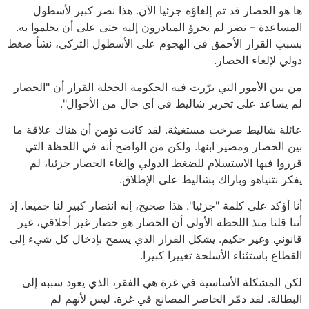
ها هو الحصار قد تم إلغاؤه جزئيا الآن. هذا نصر كبير لأسطول
المساعدة – نصر لم يجرؤ المبادرون إليه حتى على أن يحلموا به.
بسبب القرار الأحمق في الهجوم على الأسطول التركي، نشأ ضغط
دولي لإلغاء الحصار.
من بين الأمور التي برّرت فيه الحكومة الخجلة القرار أن "الحصار
لم يساعد على تحرير شاليط في أي حال من الأحوال".
عائلة شاليط صرخت مستغيثة. لقد كانت تؤمن أن هناك علاقة ما
بين الحصار ومصير ابنها. ولكن من الواضح أنه في اللحظة التي
قرروا فيها الاستسلام للضغط الدولي وإلغاء الحصار جزئيا، لم
يفكر نتنياهو وباراك بشاليط على الإطلاق.
أنا أؤكد على كلمة "جزئيا". هذا صحيح، إنه انتصار كبير لنا جميعا، إذ
أننا قلنا منذ اللحظة الأولى أن الحصار هو حصار غير أخلاقي، غير
قانوني وغير حكيم. يشكل القرار الذي يسمح بإدخال كل شيء إلى
القطاع باستثناء الأسلحة تغييرا كبيرا.
لكن المشكلة الأساسية في غزة هي الفقر، الذي يعود سببه إلى
البطالة. لقد دمّر الحاصر المصانع في غزة. ليس لأنهم لم