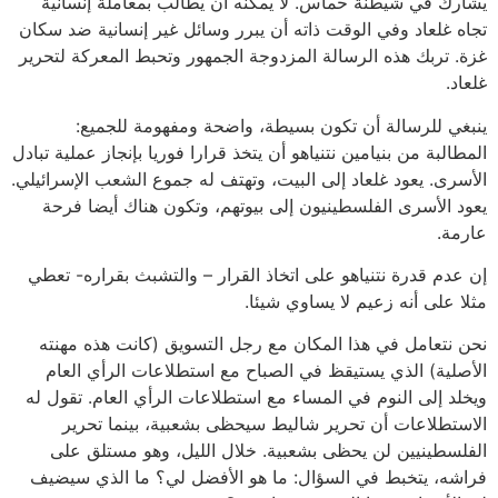
يشارك في شيطنة حماس. لا يمكنه أن يطالب بمعاملة إنسانية
تجاه غلعاد وفي الوقت ذاته أن يبرر وسائل غير إنسانية ضد سكان
غزة. تربك هذه الرسالة المزدوجة الجمهور وتحبط المعركة لتحرير
غلعاد.
ينبغي للرسالة أن تكون بسيطة، واضحة ومفهومة للجميع:
المطالبة من بنيامين نتنياهو أن يتخذ قرارا فوريا بإنجاز عملية تبادل
الأسرى. يعود غلعاد إلى البيت، وتهتف له جموع الشعب الإسرائيلي.
يعود الأسرى الفلسطينيون إلى بيوتهم، وتكون هناك أيضا فرحة
عارمة.
إن عدم قدرة نتنياهو على اتخاذ القرار – والتشبث بقراره- تعطي
مثلا على أنه زعيم لا يساوي شيئا.
نحن نتعامل في هذا المكان مع رجل التسويق (كانت هذه مهنته
الأصلية) الذي يستيقظ في الصباح مع استطلاعات الرأي العام
ويخلد إلى النوم في المساء مع استطلاعات الرأي العام. تقول له
الاستطلاعات أن تحرير شاليط سيحظى بشعبية، بينما تحرير
الفلسطينيين لن يحظى بشعبية. خلال الليل، وهو مستلق على
فراشه، يتخبط في السؤال: ما هو الأفضل لي؟ ما الذي سيضيف