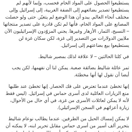
يستطيعوا الحصول على المواد الخام فحسب، وإنما لأنهم لم
يستطيعوا تصدير بضائعهم إلى الضفة الغربية، إلى إسرائيل وإلى
مختلف أنحاء العالم. يبدو أن هذا الوضع لم يتغيّر. حتى ولو حصلت
المصانع على المواد الخام، فأنها لم تكن قادرة على تصدير منتجاتها
– النسيج، الثمار، الأزهار وغيرها. يجني المزوّدون الإسرائيليون الآن
ملايين الدولارات من التصدير إلى غزة، لكن سكان غزة لن
يستطيعوا بيع بضاعتهم إلى إسرائيل.
في كلتا الحالتين – لا علاقة لذلك بمصير شاليط.
تمر عائلة شاليط بضائقة صعبة. يمكن لنا أن نفهمها، لكن يجب
أيضا أن نقول لها أنها مخطئة.
إنها تخطئ عندما تعترض على فك الحصار. إنها تخطئ عند طلبها
منع الزيارات العائلية لدى أسرى حماس في إسرائيل. (ليس فقط
لأنه لا يمكن لعائلات الأسرى من غزة، في أي حال من الأحوال،
زيارة أعزائهم في السجن الإسرائيلي).
لا يمكن إمساك الحبل من الطرفين. عندما يطالب نوعام شاليط
بتحرير ألف أسير من أسرى حماس مقابل تحرير ابنه، لا يمكنه أن