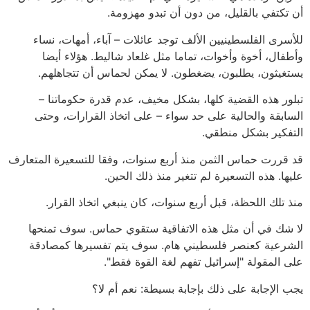
أن تكتفي بالقليل، من دون أن تبدو مهزومة.
للأسرى الفلسطينيين الألف توجد عائلات – آباء، أمهات، نساء
وأطفال، أخوة وأخوات، تماما مثل غلعاد شاليط. هؤلاء أيضا
يستغيثون، يطلبون، يضغطون. لا يمكن لحماس أن تتجاهلهم.
تبلور هذه القضية كلها، بشكل مخيف، عدم قدرة حكوماتنا –
السابقة والحالية على حد سواء – على اتخاذ القرارات، وحتى
التفكير بشكل منطقي.
قد قررت حماس الثمن منذ أربع سنوات، وفقا للتسعيرة المتعارف
عليها. هذه التسعيرة لم تتغير منذ ذلك الحين.
منذ تلك اللحظة، قبل أربع سنوات، كان ينبغي اتخاذ القرار.
لا شك في أن مثل هذه الاتفاقية ستقوي حماس. سوف تمنحها
الشرعية كعنصر فلسطيني هام. سوف يتم تفسيرها كمصادقة
على المقولة "إسرائيل تفهم لغة القوة فقط".
يجب الإجابة على ذلك بإجابة بسيطة: نعم أم لا؟