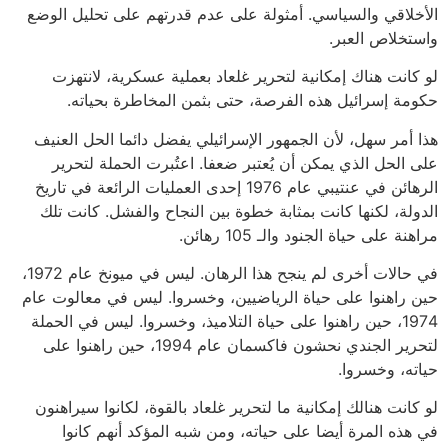
الأخلاقي والسياسي. أمثولة على عدم قدرتهم على تحليل الوضع
واستخلاص العبر.
لو كانت هناك إمكانية لتحرير غلعاد بعملية عسكرية، لانتهزت
حكومة إسرائيل هذه الفرصة، حتى بثمن المخاطرة بحياته.
هذا أمر سهل، لأن الجمهور الإسرائيلي يفضل دائما الحل العنيف
على الحل الذي يمكن أن يُعتبر ضعفا. اعتُبرت الحملة لتحرير
الرهائن في عنتيبي عام 1976 إحدى العمليات الرائعة في تاريخ
الدولة، لكنها كانت بمثابة خطوة بين النجاح والفشل. كانت تلك
مراهنة على حياة الجنود والـ 105 رهائن.
في حالات أخرى لم ينجح هذا الرهان. ليس في ميونخ عام 1972،
حين راهنوا على حياة الرياضيين، وخسروا. ليس في معالوت عام
1974، حين راهنوا على حياة التلاميذ، وخسروا. ليس في الحملة
لتحرير الجندي نحشون فاكسمان عام 1994، حين راهنوا على
حياته، وخسروا.
لو كانت هنالك إمكانية ما لتحرير غلعاد بالقوة، لكانوا سيراهنون
في هذه المرة أيضا على حياته، ومن شبه المؤكد أنهم كانوا