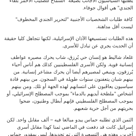
يطلبها السياسيون الأجانب بصيغة "السماح للصليب الأحمر بلقاء
الجندي" هي أقوال جوفاء.
كافة طلبات الشخصيات الأجنبية "لتحرير الجندي المخطوف"
ليست أقل مداهنة.
هذه الطلبات تستسيغها الآذان الإسرائيلية، لكنها تتجاهل كليا حقيقة
أن الحديث يجري عن تبادل للأسرى.
غلعاد شاليط هو إنسان حي يُرزق، شاب يحرك مصيره عواطف
إنسانية قوية. ولكن الأسرى الفلسطينيين كذلك هم أناس أحياء
يُرزقون، وينبغي لمصيرهم أيضا أن يحرك مشاعر إنسانية. من
بينهم شبان يتعفنون سنوات طويلة في السجون. من بينهم قادة
سياسيون يعاقَبون على انتسابهم لهذه الجهة أو تلك. ومن بينهم
أشخاص "ملطخة أيديهم بالدماء" بموجب المصطلح الإسرائيلي، أو
بموجب المصطلح الفلسطيني فإنهم أبطال وطنيون، ضحوا
بحريتهم من أجل حرية شعبهم.
الثمن الذي تطلبه حماس يبدو مبالغا فيه – ألف مقابل واحد. لكن
إسرائيل كانت قد دفعت في الماضي ثمنا كهذا مقابل أسرى
آخرين، وهذه هي التسعيرة التي تم تحديدها. ليس بمقدور حماس