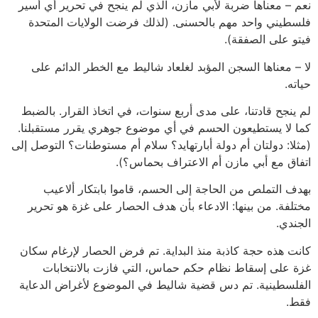
نعم – معناها ضربة لأبي مازن، الذي لم ينجح في تحرير أي أسير
فلسطيني واحد مهم بالحسنى. (لذلك فرضت الولايات المتحدة
فيتو على الصفقة).
لا – معناها السجن المؤبد لغلعاد شاليط مع الخطر الدائم على
حياته.
لم ينجح قادتنا، على مدى أربع سنوات، في اتخاذ القرار. بالضبط
كما لا يستطيعون الحسم في أي موضوع جوهري يقرر مستقبلنا.
(مثلا: دولتان أم دولة أبارتهايد؟ سلام أم مستوطنات؟ التوصل إلى
اتفاق مع أبي مازن أم الاعتراف بحماس؟).
بهدف التملص من الحاجة إلى الحسم، قاموا بابتكار ألاعيب
مختلفة. من بينها: الادعاء بأن هدف الحصار على غزة هو تحرير
الجندي.
كانت هذه حجة كاذبة منذ البداية. تم فرض الحصار لإرغام سكان
غزة على إسقاط نظام حكم حماس، التي فازت بالانتخابات
الفلسطينية. تم دس قضية شاليط في الموضوع لأغراض الدعاية
فقط.