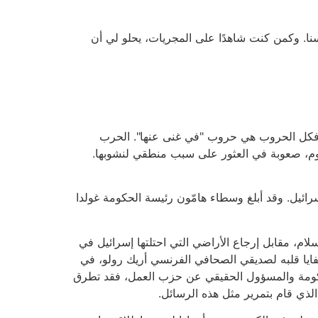
سنا. وكمن كنت شاهدًا على المجريات، يحلو لي أن
عدا استثناءات قليلة، مثل الحرب العالمية الثانية (وحرب عام 1948 التي خضناها) فكل الحروب هي حروب "في غنى عنها". الحرب
ليوم، صعوبة في العثور على سبب منطقي لنشوبها.
ئيل. وقد أبلغ وسطاء هامّون رئيسة الحكومة غولدا
ام، مقابل إرجاع الأراضي التي احتلتها إسرائيل في
عن خفايا قلبه لصديقي الصحافي الفرنسي أريك رولو، في
الحكومة والمسؤول الحقيقي عن حزب العمل، فقد تطرق
الذي قام بتمرير مثل هذه الرسائل.