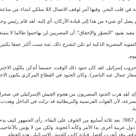
ي قلب البحر، وفيها أمر لوقف الاتصال اللا سلكي ابتداء من ساعة 
لم يصل أي شيء من هذا إلى قيادة الأركان، أي إليه. لقد قام رئيس وحدة
يد بقيود "التصوّر والإخفاق": أن المصريين لن يهاجموا طالما لا يتمت
تمويه المصرية الذكية لم تكن لتشرح ذلك. ثمة سبب أكثر عمقا بكثير: 
وم.
حرب عام 1948، أطول وأقسى حروب إسرائيل. لقد كان جنود ذلك الوقت، حسبما أتذكر، يكنّو
غار جمال عبد الناصر)، وكان الجنود في القطاع المركزي يكنون الاحت
ا الاحترام في حرب عام 1956، لسبب واهِ. لقد هرب الجنود المصريون من هجوم الجيش الإس
رعة، لأن القوات الفرنسية والبريطانية قد نزلت في الداخل وهددت 
ة.
غير أن الازدراء كان قد وصل إلى ذروته في حرب عام 1967. بعد ثلاثة أسابيع من الخوف على ال
دول عربية أخرى. بدا الأمر وكأنه أعجوبة. ولكن من لا يؤمن بالأعاجي
دقة، وقد أنجزت أفضل قيادة كانت للجيش الإسرائيلي هذه الخطة.