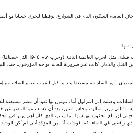
جازة العامة، السكون التام في الشوارع، يوقظنا لنجري حسابا مع أنف
عنها.
هذا ليس تعريف شاذ بطبيعة الحال. فيما 
من القتل والدمار، كانت غير ضرورية للغاية. يواجه المؤرخون، حتى ا
صري، أنور السادات، مستعدا منذ ما قبل الحرب لصنع السلام مع إسرا
سادات، وصلت إلى إسرائيل أنباء موثوق بها تفيد أن مصر مستعدة للسل
مثل هذه الرسالة إلى وزير المالية، بنحاس سبير، بعد أن كشف عبد الناصر 
مح لي أن أبلغ الحكومة بها سرًا. أما سبير، الذي كان أهم وزير في 
ذي رافقني في اللقاء، كما فوجئت أنا. من المؤكد أنني لم أكن الوحيد 