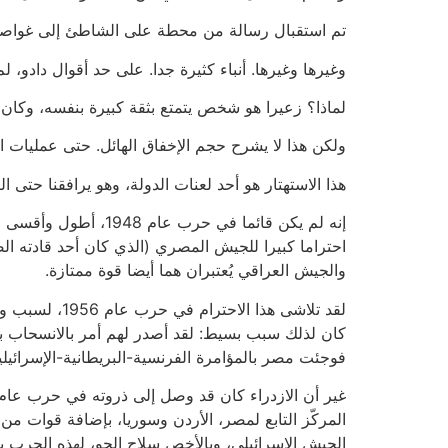
تم استقبال رسالة من محطة على الشاطئ إلى غواصة ف
وغيرها وغيرها. أنباء كثيرة جدا. على حد أقوال دادو، 
لماذا؟ زعيرا هو شخص يتمتع بثقة كبيرة بنفسه، وكان مق
ولكن هذا لا يشرح حجم الإخفاق الهائل. حتى عمليات ال
هذا الاستهتار هو أحد لعنات الدولة، وهو يرافقنا حتى الي
إنه لم يكن قائما في 
احتراما كبيرا للجيش المصري (الذي كان أحد قادته الص
والجيش العراقي يُعتبران هما أيضا قوة ممتازة.
لقد تلاشى هذ
كان لذلك سبب بسيط: لقد أصدر لهم أمر بالانسحاب بس
فوجئت مصر بالمؤامرة الفرنسية-البريطانية-الإسرائيلي
المركّز التابع لمصر، الأردن وسوريا، بإضافة قوات من 
الجيش الإسرائيلي، وبالأخص سلاح الجو، لهذه الحرب ب