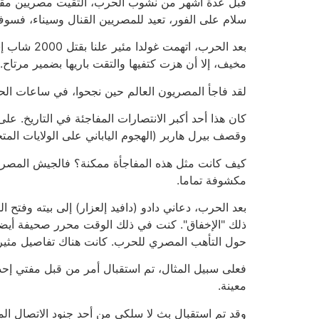
قبل عدة أشهر من نشوب الحرب، التقيت مصريين مقربي
سلام على الفور، تعيد للمصريين القنال وسيناء، فسو
بعد الحرب،
مخيف، إلا أن هزت كتفيها والتقت باريها بضمير مرتاح.
لقد فاجأ المصريون العالم حين نجحوا، في ساعات ال
كان هذا أحد أكبر الانتصارات المفاجئة في التاريخ. على
وقصف بيرل هاربر (الهجوم الياباني على الولايات المتح
كيف كانت مثل هذه المفاجأة ممكنة؟ فالجيش المصري ل
مكشوفة تماما.
بعد الحرب، دعاني دادو (دافيد إلعزار) إلى بيته وفتح
ذلك "الإخفاق". كنت في ذلك الوقت محرر صحيفة أيضا، و
حول التأهب المصري للحرب. كانت هناك تفاصيل مثير
فعلى سبيل المثال، تم استقبال أمر من قبل مفتي إح
معينة.
وقد تم استقبال بث لا سلكي من أحد جنود الاتصال ال