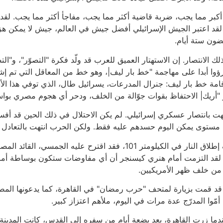
تصارا أكبر مما يجب، ضربة قاضية أكثر مما يجب، مفاجأ أكثر مما يجب
 لقد اعتبر الجيش الإسرائيلي أفضل جيش في العالم، جيش لا يمكن هز
ون ستة أيام.
كان نتيجة مباشرة لذلك الانتصار. إن الاستهتار العميق للعرب قد ولّد فكرة "التصوّر"
جرؤوا أبدا على مهاجمة "خط بار ليف|، وهو خط من المعاقل التي تم إشغ
إقامة خط بار ليف: جنرال المدرعات، يسرائيل طال، الذي توفي هذا ال
 و "أريك| الاحتفاظ بقوات جوّالة من الخلف، ودحر أي هجوم مصري ب
بانتصار عسكري إسرائيلي. لم يكن الاحتلال في ذلك الحين قد أفسد ا
ستوى يمكن اليوم حسدهم عليه فقط. ولكن الحرب انتهت بالتعادل من
على حد أقوال طاليك، الذي أدار المحادثات حول وقف إطلاق النار في الكيلو
ة: لقد التزمت أمام هنري كيسنجر أن أي مفاوضات ستكون بوساطة أمريك
 من خلف ظهر الأمريكيين.
قد قمت بزيارة لمتحف "حرب رمضان" في القاهرة، كما يدعونها المص
ّوا المدرّج عدة مرات في اليوم، ملأهم اعتزاز كبير.
ندما زرت القاهرة، بعد بضعة أيام من سفره إلى القدس، كانت المدينة