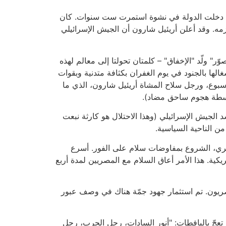
. لقد دخلت الدولة في نشوة استمرت ست سنوات. كان
مه. وقد أعلن أريئيل شارون أن الجيش الإسرائيلي
، و"التصوّر" ولّد "الإخفاق" – كلمتان تحولتا إلى معالم لهذه
الها بالجنود في يوم الغفران بكثافة متدنية وبقوات
أسبوع، ورجل سلاح المشاة أريئيل شارون، الذي ما
واسطة هجوم ساحق مضاد).
لجيش الإسرائيلي (وهذا الاحتلال هو كارثة نبعت
 الناحية السياسية.
متر 101، فقد اقترح عليه الجمسي، القائد المصري، الشروع بمفاوضات سلام على الفور. أسرع
ية. هذا الأمر أعاق السلام مع المصريين لمدة أربع
ريون. تم استثمار جهود جمّة هناك في وصف عبور
 تعجّ باليافطات: "أنور السادات، رجل الحرب، رجل