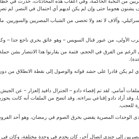
ن من النخبة الحاكمة، وفي أعقاب هذه المحادثات، حذّرت في خطاب 
ف يشنون هجوما حتى وإن لم يكن لديهم أي احتمال في النصر. لم تصغ
 اتهمت غولدا مئير علنا بقتل 2000 شاب إسرائيلي، وآلاف لا تعد ولا تحصى من الشباب المصري
حرب الأولى، من عبور قنال السويس – وهو عائق بحري ناجع جدا – وك
 الرغم من الفرق في الحجم، فثمة من يقارنوا هذا الانتصار بشن حملة بر
دة).
م يكن قادرا على حشد قواته والوصول إلى نقطة الانطلاق من دون أن
 الملفات أمامي. لقد تم إقصاء دادو – الجنرال دافيد إلعزار – عن الج
قد أراد دادو إقناعي ببراءته. وقد اتضح من الملفات أنه كانت بحوزة
ة للعجب.
دى الوحدات المصرية يقضي بخرق الصوم في رمضان، وهو أحد الفروض ا
مصريين إلى جندي اتصال آخر، كان يخدم في وحدة مختلفة، وكان في 