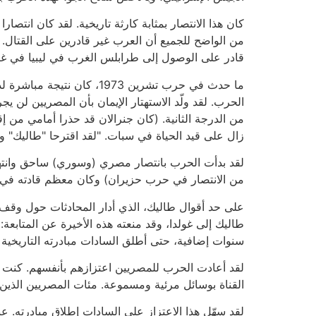
كان هذا الانتصار بمثابة كارثة تاريخية. لقد كان ان
من الواضح للجميع أن العرب غير قادرين على القتال.
قادر على الوصول إلى طرابلس الغرب في ليبيا في غض
ما حدث في حرب تشرين 1973، 
الحرب. لقد ولّد الاستهتار الإيمان بأن المصريين لن ي
من الدرجة الثانية. (كان جنرالان قد حذرا أمامي من 
زال على قيد الحياة في سبات. "لقد اقترحا "طاليك"
لقد بدأت الحرب بانتصار مصري (وسوري) ساحق وانتهت 
من الانتصار في حرب حزيران) وكان معظم قادته في م
طاليك إلى غولدا، وقد منعته هذه الأخيرة عن المتابع
سنوات إضافية، حتى أطلق السادات مبادرته التاريخية
لقد أعادت الحرب للمصريين اعتزازهم بأنفسهم. كنت 
القناة بوسائل مرئية ومسموعة. مئات المصريين الذين أم
لقد سهّل هذا الاعتزاز على السادات إطلاق مبادرته. ع