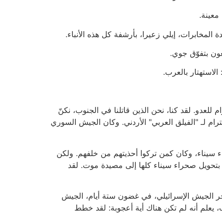
معينة.
 المخابرات، إيلي زعيرا، بأرشفة كل هذه الأنباء.
عون بتفوّق جوي.
الاستهتار بالعرب.
ن الاحترام للعدو. لقد كنا، نحن الذين قاتلنا في الجنوب، نكنّ
رام لـ "الفيلق العربي" الأردني. وكان الجيش السوري
رائيلي في صحراء سيناء، وكان كمن تركوا أحذيتهم من خلفهم. ولكن
بتحويل صحراء سيناء كلها إلى مصيدة موت. لقد
بقاء، رأى الجمهور كيف يدحر الجيش الإسرائيلي، في غضون ستة أيام، الجيش
ب، يعلم أنه لم تكن هناك أية أعجوبة: لقد خطط