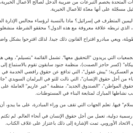
ات المتحدة بخصم التبرعات من ضريبة الدخل لصالح الأعمال الخيرية، 
يل مسجّلة على أنها معدّة للأعمال الخيرية.
باليمين المتطرف في إسرائيل؟ ماذا بالنسبة لرؤساء مجالس الإدارة ال
ان، الذي تربطه علاقة معروفة مع هذه الدول؟ محققو الشرطة منشغلون
لة، ويعي مبادرو اقتراح القانون ذلك جيدا. لذلك اقترِحوا بشكل واض
لجمعيات التي يريدون "التحقيق معها". تشمل القائمة "بتسيلم"، وهي هي
شتيكاه" (كسر حاجز الصمت)، منظمة جنود سابقون تقوم بالاستماع إلى
اكم العسكرية؛ "ييش غفول"، التي تدافع عن حقوق رافضي الخدمة في 
من أجل حقوق الإنسان"، التي نالت للتو في البرلمان السويدي "جائزة
قوق المواطن"، "الصندوق الجديد"، منظمة "عير عاريم" العاملة على
ب نشاطها المبارك لمتابعة البناء في المستوطنات.
سلام" فيها. تعلم الجهات التي تقف من وراء المبادرة، على ما يبدو، أ
مية دولية، تعمل من أجل حقوق الإنسان في أنحاء العالم. لم تكتم م