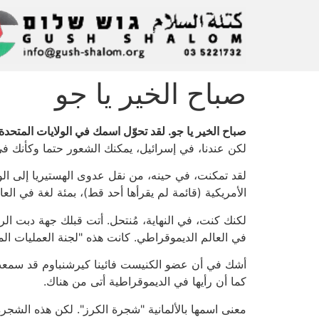
صباح الخير يا جو
صباح الخير يا جو. لقد تحوّل اسمك في الولايات المتحدة
لكن عندنا، في إسرائيل، يمكنك الشعور حتما وكأنك في
لقد تمكنت، في حينه، من نقل عدوى الهستيريا إلى الو
الأمريكية (قائمة لم يقرأها أحد قط)، بمئة لغة في العا
لكنك كنت، في النهاية، مُنتحل. أتت قبلك جهة دبت ال
في العالم الديموقراطي. كانت هذه "لجنة العمليات الم
أشك في أن عضو الكنيست فائينا كيرشنباوم قد سمعت بهذ
كما أن رأيها في الديموقراطية أتى من هناك.
معنى اسمها بالألمانية "شجرة الكرز". لكن هذه الشجرة