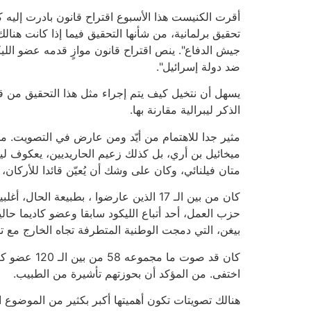
أقرت الكنيست هذا الأسبوع اقتراح قانون بادرت إليه ك
تحقيق برلمانية، من شأنها التحقيق فيما إذا كانت هنا
جيش الدفاع". ينص اقتراح قانون موازٍ قدمه عضو الل
ضد دولة إسرائيل".
يسهل أن نتخيل كيف يتم إجراء مثل هذا التحقيق من قبل
الذكر ليبرالية مقارنة بها.
ميخائيل بن أري، بل كذلك زعيم الحاريديين، يعكوف ل
متان فيلنائي، وكان على وشك أن يُعيّن قائدا للأركان
كان من بين الـ 17 الذين عارضوا ، بطب
حزب العمل، أحد أتباع الليكود سابقا وعضو كاديما حا
بيغن، التي دمجت الوطنية المتطرفة تجاه الخارج مع تو
اختفى. من المؤكد أن بحوزتهم تأشيرة من الطبيب.
هنالك تصويتات تكون أهميتها أكبر بكثير من الموضوع ا