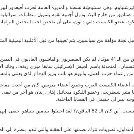
يرشنباوم، وهي مستوطِنة نشطة والمديرة العامة لحزب أفيغدور ليبرما
لك صناديق من خارج البلاد ودول أجنبية تقوم بتمويل منظمات إسرائيلي
يكود، عضو الكنيست داني دانون، على أن تفحص لجنة التحقيق البرلما
 لجنة مؤلفة من سياسيين، يتم تعيينها من قبل الأغلبية اليمينية الم
مثير جدا للاهتمام من أيّد ومن عارض في التصويت. من بين الـ 41 مؤيّدا، لم يكن العنصريو
يتسمان، المتحدثة باسم الجيش الإسرائيلي سابقا ميري ريغف، وقائد 
، من زعماء حزب العمل، واليوم هو نائب وزير الدفاع الذي يعتني بالم
يعة الحال، أغلبية أعضاء الكنيست العرب وجميع أعضاء ميرتس. كان من أحدث 
ليا مئير شيطريت، وعضو الليكود ميخائيل إيتان. إيتان هو آخر من تب
جه ليبرالي حقيقي في القضايا الداخلية.
كان قد صوت ما مجموعه 58 من بين الـ 120 عضو كنيست. أين كان الـ 62 الباقون؟ لقد
لمتداول، تصويتات تترك بصمتها على الحقبة والتي تبدو، بنظرة إلى ال