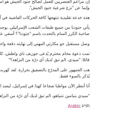
إن مزاعم العنصريين للعمل لصالح جنود الجيش هو أمر
وإنما عن "نزع شرعية جنود الجيش".
هذه خدعة تقليدية تنتهجها كافة الحركات الفاشية في أنح
يأتي جنودنا من جميع طبقات الشعب الإسرائيلي. يوجد
صاحبة الكرز السام بالتحدث باسم "جنودنا"؟ أسفي على
وصل مستقبل جو مكارتي المهني إلى نهايته دفعة واحدة.
تمت دعوة محام محترم يُدعى جوزيف ناي ولطش، كان ق
قائلا: "سيدي، الم تبق لديك أي ذرّة من النزاهة؟"
هب الجمهور على المدرّج بالتصفيق بحرارة. لقد كهربت
يُذكر بالسوء فقط.
أنا أنتظر الآن مواطنا شجاعا كهذا في إسرائيل، ليصد ا
"سيدي بنيامين نتنياهو، الم تبق لديك أي ذرّة من النزاه
תוייג
Arabic