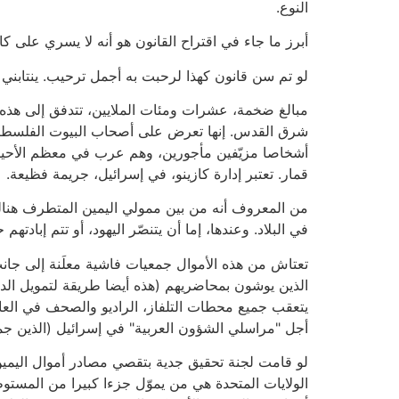
النوع.
أبرز ما جاء في اقتراح القانون هو أنه لا يسري على ك
لو تم سن قانون كهذا لرحبت به أجمل ترحيب. ينتابني ا
مبالغ ضخمة، عشرات ومئات الملايين، تتدفق إلى هذه ا
شرق القدس. إنها تعرض على أصحاب البيوت الفلسطينية 
أشخاصا مزيّفين مأجورين، وهم عرب في معظم الأحيان. 
قمار. تعتبر إدارة كازينو، في إسرائيل، جريمة فظيعة.
من المعروف أنه من بين ممولي اليمين المتطرف هنالك 
في البلاد. وعندها، إما أن يتنصّر اليهود، أو تتم إبادت
تعتاش من هذه الأموال جمعيات فاشية معلَنة إلى جا
الذين يوشون بمحاضريهم (هذه أيضا طريقة لتمويل الد
يتعقب جميع محطات التلفاز، الراديو والصحف في الع
أجل "مراسلي الشؤون العربية" في إسرائيل (الذين جميع
لو قامت لجنة تحقيق جدية بتقصي مصادر أموال اليمين
الولايات المتحدة هي من يموّل جزءا كبيرا من المستوط