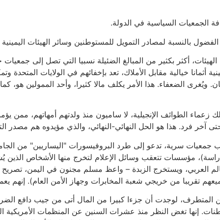
افة الجمعيات السياسية في الدولة.
لفضول بالنسبة لمصادر التمويل للمستوطنين وسائر الهيئات اليمينية 
لهيئات، أكثر بكثير من المبالغ الضئيلة نسبيا التي تصل إلى جمعيا
أثمانا خيالية مقابل الأملاك، تعد بإخفائهم في الولايات المتحدة وت
ويُغرى الضعفاء. هذا الأمر يكلف مالا كثيرا، وأحد الممولين هو، ك
زعماء الطوائف الإنجيلية، لا ساميون منذ ولدتهم أمهاتهم، ممن يؤمن
هم حتى آخر فرد. هذا هو الحل النهائي-النهائي، والذي مؤيدوه هم مصدر ال
نب جمعيات سرية، تدعو إلى طرد البروفيسورات "اليساريين" من الج
راسة)، مؤسسات تتعقب وسائل الإعلام لتخرج منها الأشخاص الذين يُ
الم العربي، ويستخرج الزبدة – واعظ مسلم مجنون في اليمن، تصريح 
هم تقريبا من خريجي شعبة المخابرات وجهاز الأمن العام). إنهم يعملو
 المتطرف، لوجدت أن جزءا كبيرا من المال أتى من جيب دافع الضرائ
نات. إنها تغض النظر منذ عشرات السنين عن المنظمات الأمريكية التي