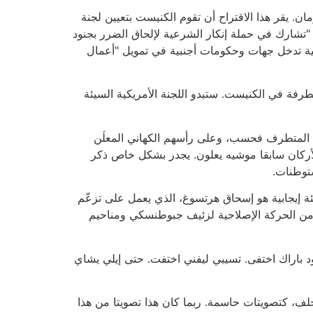
ن. يقر هذا الاقتراح أن تقوم الكنيست بتعيين لجنة
ة "تشارك في حملة إنكار الشرعية لإلحاق الضرر بجنود
نية تدخل جهات وحكومات أجنبية في تمويل "أعمال
تطرفة في الكنيست. ستبدو اللجنة الأمريكية السيئة
ن والفاشيون العاديون في اليمين المتطرف فحسب، وعلى رأسهم الكهاني المعلَن
الأركان سابقا موشيه يعلون. يجدر بشكل خاص ذكر
ستوطنات.
مفاجئة إيجابية هو إسحاق هرتسوغ، الذي يعمل على تزعّم
قى من الحركة الإصلاحية لزئيف جبوطنسكي ومناحيم
 اختبئوا. بنيامين نتنياهو اختفى. إيهود باراك اختفى. تسيبي ليفني اختفت. حتى إيلي يشاي
خلف، كتصويتات حاسمة. ربما كان هذا تصويتا من هذا