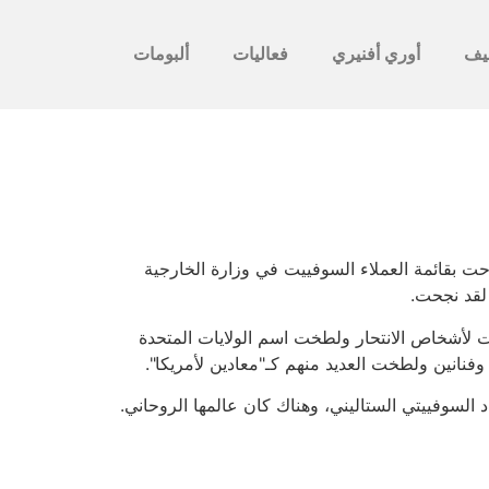
يف
أوري أفنيري
فعاليات
ألبومات
ت بقائمة العملاء السوفييت في وزارة الخارجية
 لقد نجحت.
ت لأشخاص الانتحار ولطخت اسم الولايات المتحدة
فنانين ولطخت العديد منهم كـ"معادين لأمريكا".
 السوفييتي الستاليني، وهناك كان عالمها الروحاني.