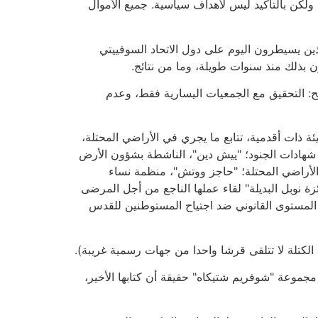
ولكن بالتأكيد ليس لأهداف سياسية. جميع الأموال
ذين يسيطرون اليوم على دول الاتحاد السوفييتي
 بذلك منذ سنوات طويلة، وما من نتائج.
ح: التحقيق مع الجمعيات اليسارية فقط، وعدم
ئة ذات أقدمية، تتابع ما يجري في الأراضي المحتلة،
 شهادات الجنود؛ "ييش دين"، الناشطة بشؤون الأرض
الأراضي المحتلة؛ "حاجز ووتش"، منظمة نساء
 نوبل البديلة" لقاء عملها الناجع من أجل المرضى
 المستوى القانوني ضد اجتياح المستوطنين للقدس
ن الكتلة لا تتلقى قرشا واحدا من جهات رسمية غريبة).
جموعة "شوفريم شتيكاه" حقيقة أن كتابها الأخير،