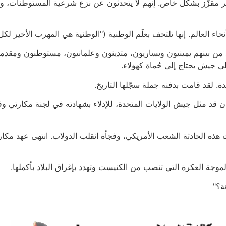
 مقزّز بشكل خاص. إنهم لا يتحدثون عن نزع شرعية المستوطنات، ولا 
اء العالم. إنها تلتحف بعلَم الوطنية ("الوطنية هي المهرب الأخير لكل
 من بينهم يمينيون ويساريون، متدينون وعلمانيون، مستوطنون ومقدمو
 جيش يحتاج إلى حُماة كهؤلاء.
 لقد قامت بدفنه جملة سجّلها التاريخ.
د مثل جيش الولايات المتحدة، للإدلاء بشهادته في لجنة مكارتي وق
 هذه الحادثة الشعب الأمريكي، وفجأة انقلب الدولاب. انتهى عهد مك
لموجة العكرة التي تنصب من الكنيست وتهدد بإغراق البلاد بأكملها.
ة؟"