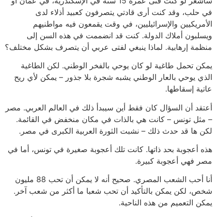
سأشعر لو كنت فتى عمره 15 سنة في الإسكندرية، في عمّان أو
في حلب، وقد كنت أرى قادتي يتصرفون كعبيد أذلاء لدى
الأمريكيين والإسرائيليين، في وقت يقمعون فيه مواطنيهم
ويسلبون أملاك الدولة. كنت قد انضممت في هذه السن إلى
منظمة إرهابية. لماذا ينبغي لفتى عربي أن يتصرف بشكل مختلف؟
يمكن تحمل طاغية لو كان يوحي بالفخر الوطني. لكن الطاغية
الذي يوحي بالعار الوطني يشبه شجرة بلا جذور – يمكن لأي ريح
عاتية إسقاطها.
أعتقد أن السؤال كان فقط أين سيبدأ ذلك في العالم العربي. مصر
– مثل تونس – كانت هي بالذات في مكان منخفض في القائمة.
لكن ها قد حدث ذلك – نشبت الثورة العربية الكبرى في مصر.
هذه أعجوبة بحد ذاتها. كانت تلك أعجوبة صغيرة في تونس، أما في
مصر فهي أعجوبة كبيرة.
أنا أحب الشعب المصري. صحيح أنه لا يمكن أن تحب 88 مليون
شخص، لكن يمكن بالتأكيد أن تحب شعبا ما أكثر من شعب آخر.
يمكن التعميم من هذه الناحية.