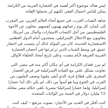
ليس هناك موضوع أكثر أهمية في الحضارة العربية من الكرامة.
يمكن للناس احتمال الفقر، لكنهم لن يحتملوا الإهانة.
شاهد الشباب العرب، في جميع أنحاء العالم العربي، من المغرب
إلى عُمان، كل يوم زعمائهم يهينون أنفسهم، يتخلون عن الأخوة
الفلسطينيين من أجل اكتساب الامتيازات والمال من أمريكا،
يتعاونون مع الاحتلال الإسرائيلي، يسجدون أمام الدول العظمى
الاستعمارية الجديدة. كان من المؤكد لذلك أن يتسبب في احتقار
عميق في وسط الشباب الذين ترعرعوا في أحضان الحضارة
العربية العريقة لأيام مضت، وعلى تاريخ أمجاد الخلفاء الأوائل.
لم يبرز فقدان الكرامة في أي مكان أكثر منه في مصر، التي
تعاونت بشكل علني مع القيادة الإسرائيلية في فرض الحصار
المخزي على قطاع غزة، الذي أبقى مليونا ونصف المليون من
العرب في الجوع وما هو أسوأ من ذلك. لم يكن ذلك أبدا حصارا
إسرائيليا، وإنما حصارا إسرائيليا-مصريا، تلقى حكام مصر مقابله
1.5 مليارد دولار في السنة من الولايات المتحدة.
كنت أفكر في العديد من الأحيان- بصوت مرتفع – كيف كنت