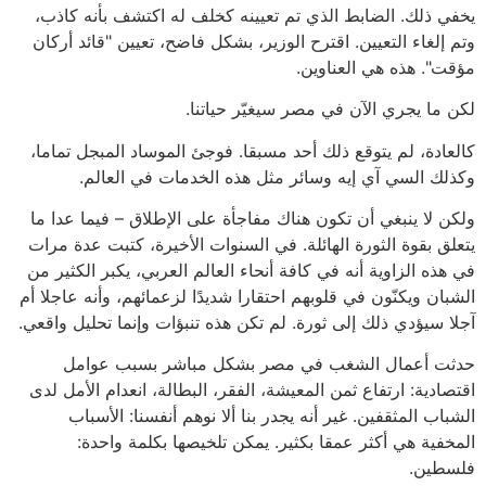
يخفي ذلك. الضابط الذي تم تعيينه كخلف له اكتشف بأنه كاذب،
وتم إلغاء التعيين. اقترح الوزير، بشكل فاضح، تعيين "قائد أركان
مؤقت". هذه هي العناوين.
لكن ما يجري الآن في مصر سيغيّر حياتنا.
كالعادة، لم يتوقع ذلك أحد مسبقا. فوجئ الموساد المبجل تماما،
وكذلك السي آي إيه وسائر مثل هذه الخدمات في العالم.
ولكن لا ينبغي أن تكون هناك مفاجأة على الإطلاق – فيما عدا ما
يتعلق بقوة الثورة الهائلة. في السنوات الأخيرة، كتبت عدة مرات
في هذه الزاوية أنه في كافة أنحاء العالم العربي، يكبر الكثير من
الشبان ويكنّون في قلوبهم احتقارا شديدًا لزعمائهم، وأنه عاجلا أم
آجلا سيؤدي ذلك إلى ثورة. لم تكن هذه تنبؤات وإنما تحليل واقعي.
حدثت أعمال الشغب في مصر بشكل مباشر بسبب عوامل
اقتصادية: ارتفاع ثمن المعيشة، الفقر، البطالة، انعدام الأمل لدى
الشباب المثقفين. غير أنه يجدر بنا ألا نوهم أنفسنا: الأسباب
المخفية هي أكثر عمقا بكثير. يمكن تلخيصها بكلمة واحدة:
فلسطين.