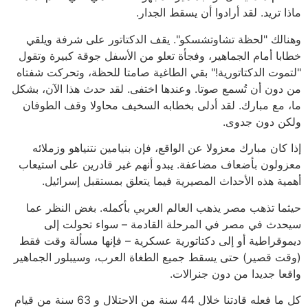
ماذا تريد. لقد أرادوا أن يسقط الجدار.
وهنالك "لحظة تشاوتشسكو". يقف الدكتاتور على شرفة ويلقي
خطابا أمام الجماهير، وفجأة تعلو من الأسفل جوقة كبيرة وتقول
"لتموت الدكتاتورية!" بقي الطاغية صامتا للحظة، وتحركت شفتاه
من دون أن تُسمع صوتا. وعندها اختفى. لقد حدث هذا الآن، بشكل
ما، مع مبارك. لقد أدلى بخطابه السخيف محاولا وقف الطوفان
ولكن دون جدوى.
إذا كان مبارك معزولا عن الواقع، فإن بنيامين نتنياهو وزملائه
معزولون بأضعاف مضاعفة. يبدو أنهم غير قادرين على استيعاب
أهمية هذه الأحداث المصيرية فيما يتعلق بمستقبل إسرائيل.
حيثما تذهب مصر يذهب العالم العربي بأكمله. بغض النظر عما
سيحدث في مصر في المرحلة القادمة – سواء تحولت إلى
ديموقراطية أو إلى دكتاتورية عسكرية – فإنها مسألة وقت فقط
(وقت قصير) حتى يسقط جميع الطغاة العرب، وسيبلور الجماهير
واقعا جديدا من دون جنرالات.
كل ما فعله قادتنا خلال 44 سنة من الاحتلال و 63 سنة من قيام