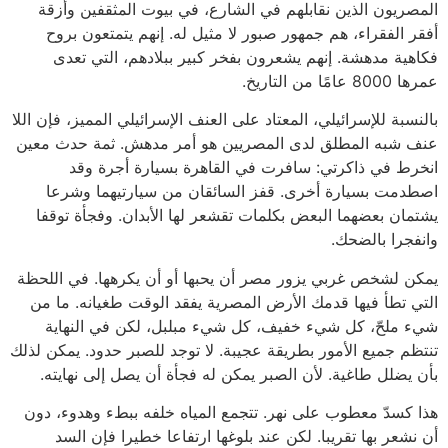
المصريون الذين نقابلهم في الشارع، في بيوت المثقفين وأزقة
أفقر الفقراء، هم جمهور صبور لا مثيل له. إنهم يتمتعون بروح
فكاهية مدهشة. إنهم يشعرون بفخر كبير ببلادهم، التي تعدى
عمرها 8000 عامًا من التاريخ.
بالنسبة للإسرائيلي، المعتاد على العنف الإسرائيلي المميز، فإن اللا
عنف شبه المطلق لدى المصريين هو أمر مدهش. ثمة حدث معين
انخرط في ذاكرتي: سافرت في القاهرة بسيارة أجرة وقد
اصطدمت بسيارة أخرى. قفز السائقان من سيارتيهما وشرعا
يشتمان بعضهما البعض بكلمات تقشعر لها الأبدان. وفجأة توقفا
وانفجرا بالضحك.
يمكن لشخص غربي يزور مصر أن يحبها أو أن يكرهها. في اللحظة
التي تطأ فيها قدمك الأرض المصرية يفقد الوقت طغيانه. ما من
شيء ملحّ، كل شيء خفيف، كل شيء مبلبل، لكن في النهاية
تنتظم جميع الأمور بطريقة عجيبة. لا توجد للصبر حدود. يمكن لذلك
بأن يضلل طاغية. لأن الصبر يمكن له فجأة أن يصل إلى نهايته.
هذا كسدّ معطوب على نهر. تتجمع المياه خلفه ببطء وهدوء، دون
أن نشعر بها تقريبا. لكن عند بلوغها ارتفاعا خطيرا فإن السد