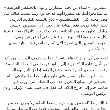
المصريون – ابتداء من نخبة المفكرين وانتهاء بالجماهير العريضة –
لم يسامحوا أبدا. لقد شعروا أنهم قد خُدعوا. ربما ليست هنالك في
مصر محبة كبرى للفلسطينيين – لكن بالنسبة للتقاليد العربية،
تعتبر خيانة قريب فقير بمثابة عار. حين رأى المصريون حسني
مبارك يتعاون مع هذه الخيانه، بدءوا يحتقرونه. كان الاحتقار قاعدة
لكل ما حدث هذا الأسبوع. سواء عن وعي أو عن غير وعي،
أصبحت الملايين التي تصرخ الآن "مبارك انصرف!" بمثابة صدى
لهذا الاحتقار.
توجد في كل ثورة "لحظة يلتسن". دخلت صفوف الدبابات موسكو
من أجل إعادة الدكتاتورية إلى سابق عهدها. في اللحظة الحاسمة،
وقفت الجماهير أمام الجنود. رفض الجنود إطلاق النار، وبذلك
انتهت اللعبة. تسلق يلتسن على ظهر دبابة. خطب البرادعي أمام
الجماهير في ميدان التحرير. هذه هي اللحظة التي يهرب فيها
طاغية حذر إلى خارج البلاد، كما فعل في حينه الشاه الإيراني والآن
الرئيس التونسي.
هنالك أيضا "لحظة برلين"، حيث يسقط الحكم ولا يدري أحد من
الحكام ماذا يفعل، والجماهير المجهولة فقط هي التي تعلم تماما