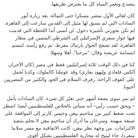
يتصدع وتغمر المياه كل ما يعترض طريقها.
كان لقائي الأول بمصر مسكرا حتى الثمالة. بعد زيارة أنور
السادات التي لم يسبق لها مثيل إلى القدس سارعت إلى القاهرة.
لم تكن بحوزتي تأشيرة دخول. لن أنسى أبدا اللحظة التي قدمت
فيها جواز سفري الإسرائيلي إلى الشرطي السمين في مطار
القاهرة. لقد تصفح الجواز بارتباك مفرط، ثم رفع رأسه، ابتسم
ابتسامة عريضة وقال: "مرحبا"، أهلا وسهلا.
كنا في ذلك الوقت ثلاثة إسرائيليين فقط في مصر (كان الآخران
ألكس غلعادي وإيهود يعاري) وقد عوملنا كالملوك، وكدنا نُحمل
على كفوف الراحة. رفرف السلام في الجو، والكثير من المصريين
أحبونا.
لم تمر سوى بضعة أشهر حتى تغيّر كل شيء. كان السادات يأمل
– وبحق حسب رأيي– أنه سيأتي بالخلاص للفلسطينيين أيضا. اضطر
تحت ضغط كبير من مناحيم بيغن وجيمي كارتر إلى الموافقة على
صيغة مبهمة. وسرعان ما أدرك أن مناحيم بيغن لا يحلم بتنفيذ
الالتزامات. من وجهة نظر بيغن، كانت الاتفاقية مع مصر سلاما
منفردا، جاء ليتيح له محاربة الفلسطينيين بشكل أقوى.