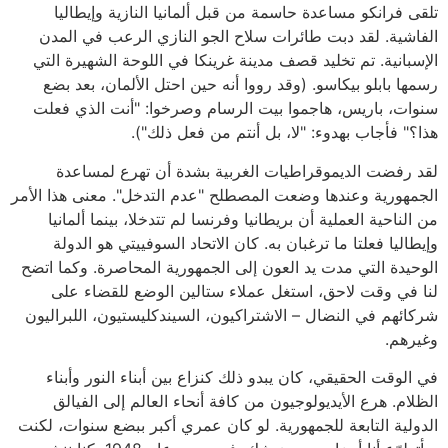
تلقى فرانكو مساعدة حاسمة من قبل ألمانيا النازية وإيطاليا
الفاشية. لقد دبت طائرات سلاح الجو النازي الرعب في المدن
الإسبانية. تم تخليد قصف مدينة غرينكا في اللوحة الشهيرة التي
رسمها بابلو بيكاسو. (وقد رووا أنه حين احتل الألمان، بعد بضع
سنوات، باريس، هاجموا بيت الرسام وصرخوا: "أنت الذي فعلت
هذا؟" فأجاب بهدوء: "لا، بل أنتم من فعل ذلك").
لقد رفضت الديموقراطيات الغربية بشدة أن تهرع لمساعدة
الجمهورية وعندها وضعت المصطلح "عدم التدخل". معنى هذا الأمر
من الناحية العملية أن بريطانيا وفرنسا لم تتدخلا، بينما ألمانيا
وإيطاليا فعلتا ما ترغبان به. كان الاتحاد السوفييتي هو الدولة
الوحيدة التي مدت يد العون إلى الجمهورية المحاصرة. وكما اتضح
لنا في وقت لاحق، استغل عملاء ستالين الوضع للقضاء على
شركائهم في النضال – الاشتراكيون، السيندكليستيون، اللبراليون
وغيرهم.
في الوقت الحقيقي، كان يبدو ذلك كنزاع بين أبناء النور وأبناء
الظلام. هرع الأيديولوجيون من كافة أنحاء العالم إلى الفيالق
الدولية التابعة للجمهورية. لو كان عمري أكبر ببضع سنوات، لكنت