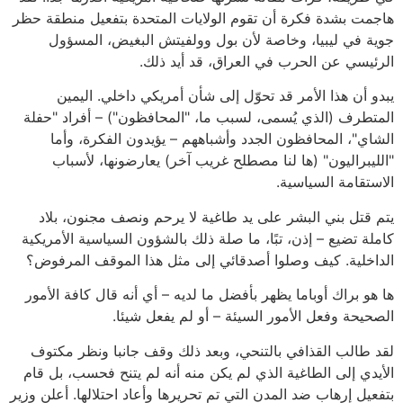
هاجمت بشدة فكرة أن تقوم الولايات المتحدة بتفعيل منطقة حظر
جوية في ليبيا، وخاصة لأن بول وولفيتش البغيض، المسؤول
الرئيسي عن الحرب في العراق، قد أيد ذلك.
يبدو أن هذا الأمر قد تحوّل إلى شأن أمريكي داخلي. اليمين
المتطرف (الذي يُسمى، لسبب ما، "المحافظون") – أفراد "حفلة
الشاي"، المحافظون الجدد وأشباههم – يؤيدون الفكرة، وأما
"الليبراليون" (ها لنا مصطلح غريب آخر) يعارضونها، لأسباب
الاستقامة السياسية.
يتم قتل بني البشر على يد طاغية لا يرحم ونصف مجنون، بلاد
كاملة تضيع – إذن، تبًا، ما صلة ذلك بالشؤون السياسية الأمريكية
الداخلية. كيف وصلوا أصدقائي إلى مثل هذا الموقف المرفوض؟
ها هو براك أوباما يظهر بأفضل ما لديه – أي أنه قال كافة الأمور
الصحيحة وفعل الأمور السيئة – أو لم يفعل شيئا.
لقد طالب القذافي بالتنحي، وبعد ذلك وقف جانبا ونظر مكتوف
الأيدي إلى الطاغية الذي لم يكن منه أنه لم يتنح فحسب، بل قام
بتفعيل إرهاب ضد المدن التي تم تحريرها وأعاد احتلالها. أعلن وزير