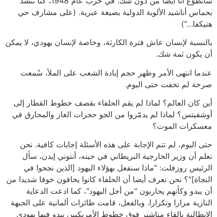
سأتطوّع أنا أيضا من دون شك. في حرب عام 1948، كنا ننشد
بحماس أناشيد الألوية الدولية بصيغة عبرية. (على مشارف حي
هتيكفا…")
بالنسبة لإنسان عاش فترة الكارثة، وخاصة لإنسان يهودي، لا يمكن
أن يكون ثمة شك.
عندما انتهى الأمر وظهر حجم إبادة الشعب على الملأ، سُمعت
صرخة لم تخفت حتى اليوم.
أين كان العالم؟ لماذا لم يقم الحلفاء بقصف خطوط القطار إلى
أوشفيتس؟ لماذا لم يدمّروا من الجو حجرات الغاز والمحارق في
معسكرات الموت؟
حتى اليوم، لم تتم الإجابة على هذه الأسئلة إجابات كافية. نحن
نعلم أن وزير الخارجية البريطاني في حينه، أنتوني إيدن، سأل
الرئيس روزفلت: "ماذا سنفعل بهؤلاء اليهود [الذين نجحوا في
النجاة]"؟ نحن نعرف أيضا أن الحلفاء كانوا يخافون خوفا شديدا من
أن يبدو وكأنهم يحاربون "من أجل اليهود"، كما ادعت الدعاية
النازية مرارا وتكرارا. وبالفعل، قامت طائرات ألمانية على الجبهة
الإيطالية بإلقاء مناشير فوق خطوط الأمريكيين يبدو فيها يهودي