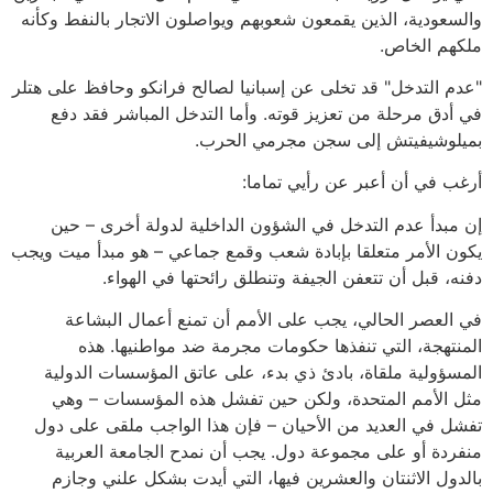
والسعودية، الذين يقمعون شعوبهم ويواصلون الاتجار بالنفط وكأنه
ملكهم الخاص.
"عدم التدخل" قد تخلى عن إسبانيا لصالح فرانكو وحافظ على هتلر
في أدق مرحلة من تعزيز قوته. وأما التدخل المباشر فقد دفع
بميلوشيفيتش إلى سجن مجرمي الحرب.
أرغب في أن أعبر عن رأيي تماما:
إن مبدأ عدم التدخل في الشؤون الداخلية لدولة أخرى – حين
يكون الأمر متعلقا بإبادة شعب وقمع جماعي – هو مبدأ ميت ويجب
دفنه، قبل أن تتعفن الجيفة وتنطلق رائحتها في الهواء.
في العصر الحالي، يجب على الأمم أن تمنع أعمال البشاعة
المنتهجة، التي تنفذها حكومات مجرمة ضد مواطنيها. هذه
المسؤولية ملقاة، بادئ ذي بدء، على عاتق المؤسسات الدولية
مثل الأمم المتحدة، ولكن حين تفشل هذه المؤسسات – وهي
تفشل في العديد من الأحيان – فإن هذا الواجب ملقى على دول
منفردة أو على مجموعة دول. يجب أن نمدح الجامعة العربية
بالدول الاثنتان والعشرين فيها، التي أيدت بشكل علني وجازم