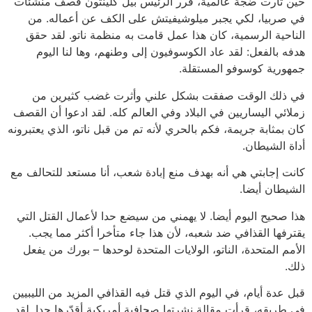
حين ثارت ضجة عالمية، قرر الرئيس بيل كلينتون قصف منشئات
في صربيا، لكي يجبر ميلوشيفيتش على الكف عن أعماله. من
الناحية الرسمية، كان هذا عمل قامت به منظمة ناتو. لقد حقق
هدفه بالفعل: لقد عاد الكوسوفيون إلى وطنهم، وها لنا اليوم
جمهورية كوسوفو المستقلة.
في ذلك الوقت صفقت بشكل علني وأثرت غضب كثيرين من
زملائي اليساريين في البلاد وفي العالم كله. لقد ادعوا أن القصف
كان بمثابة جريمة، فكم بالحري لأنه تم من قبل ناتو، الذي يعتبرونه
أداة الشيطان.
كانت إجابتي هي أنه بهدف منع إبادة شعب، أنا مستعد للتحالف مع
الشيطان أيضا.
هذا صحيح اليوم أيضا. لا يهمني من سيضع حدا لأعمال القتل التي
يقترفها القذافي ضد شعبه، لأن هذا جاء متأخرا أكثر مما يجب.
الأمم المتحدة، الناتو، الولايات المتحدة لوحدها – بورك من يفعل
ذلك.
قبل عدة أيام، في اليوم الذي قتل فيه القذافي المزيد من الليبيين
في طريقه، قرأت مقالة نشرتها صحافية أمريكية أقدّرها جدا. لقد