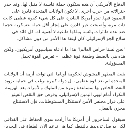
الدفاع الأمريكي أن هذه ستكون حملة قاسية لا مثيل لها، وقد حذر
جنرالاته من حرب أخرى، لا تكون الولايات المتحدة قادرة على
الصمود فيها. تبدو أمريكا القادرة على كل شيء كقوة عظمى كانت
ذات مرة، وأصبحت غير قادرة على إنجاز أقل حملة عسكرية حجما
ضد عدة طائرات بائسة يملكها طاغية لا أهمية له. كل قائد في
سلاح الجو الإسرائيلي كان لينفذ هذا الأمر من دون مشاكل.
"نحن لسنا حراس العالم!" هذا ما ادعاه سياسيون أمريكيون. ولكن
هذه هي بالضبط وظيفة قوة عظمى – تفرض القوة تحمل
المسؤولية.
يثبت المظهر المشوش لحكومة أوباما التي تواجه أزمة أن الولايات
المتحدة لم تعد قوة عظمى، بل دولة كبيرة ترغب في حماية تزويد
النفط الخاص بها بمساعدة زمرة من الملوك والأمراء. بعد الهزيمة
النكراء أمام لوبي اليمين الإسرائيلي، وفرض حق النقض الفيتو
على قرار مجلس الأمن لاستنكار المستوطنات، فإن الاستنتاج
محزن بالفعل.
سيقول الساخرون أن أمريكا ما أرادت سوى الحفاظ على القذافي
لكي يواصل تزويدها بالنفط، كما هي تدعم الآن الطغاة في البحرين