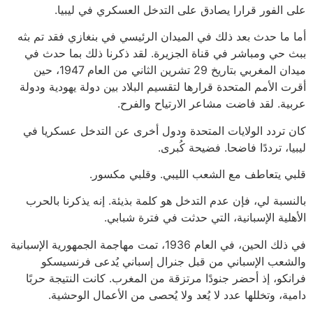
على الفور قرارا يصادق على التدخل العسكري في ليبيا.
أما ما حدث بعد ذلك في الميدان الرئيسي في بنغازي فقد تم بثه
ببث حي ومباشر في قناة الجزيرة. لقد ذكرنا ذلك بما حدث في
ميدان المغربي بتاريخ 29 تشرين الثاني من العام 1947، حين
أقرت الأمم المتحدة قرارها لتقسيم البلاد بين دولة يهودية ودولة
عربية. لقد فاضت مشاعر الارتياح والفرح.
كان تردد الولايات المتحدة ودول أخرى عن التدخل عسكريا في
ليبيا، ترددًا فاضحا. فضيحة كُبرى.
قلبي يتعاطف مع الشعب الليبي. وقلبي مكسور.
بالنسبة لي، فإن عدم التدخل هو كلمة بذيئة. إنه يذكرنا بالحرب
الأهلية الإسبانية، التي حدثت في فترة شبابي.
في ذلك الحين، في العام 1936، تمت مهاجمة الجمهورية الإسبانية
والشعب الإسباني من قبل جنرال إسباني يُدعى فرنسيسكو
فرانكو، إذ أحضر جنودًا مرتزقة من المغرب. كانت النتيجة حربًا
دامية، وتخللها عدد لا يُعد ولا يُحصى من الأعمال الوحشية.