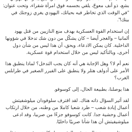
بشع، ذو أنف معوجّ، يلقي بجسمه فوق امرأة شقراء، وتحت عنوان:
"في الوقت الذي تخاطر فيه بحياتك، اليهودي يغري زوجتك في
بيتك!".
إن استخدام القوة العسكرية بهدف منع النازيين من قتل يهود
ألمانيا – والغجر أيضا – كان يشكّل من دون شك تدخلا في شؤونها
الداخلية. كان يمكن الادعاء، وبحق، أن هذا ليس من شأن دول
أخرى، وبالتأكيد ليس من خلال استخدام قوة عسكرية.
نعم أم لا؟ وهل الإجابة هي أنه كان يجب التدخل؟ لماذا ينطبق هذا
الأمر على أدولف هتلر ولا ينطبق على الفيرر الصغير في طرابلس
الغرب؟
هذا يوصلنا، بطبيعة الحال، إلى كوسوفو.
لقد أثير السؤال ذاته هناك. لقد اقترف سلوفودان ميلوشفيتش
أعمال إبادة شعب – طرد شعبا كاملا من وطنه، من خلال ارتكاب
أعمال وحشية جدا. كانت كوسوفو جزءًا من صربيا، وقد ادعى
ميلوشيفيتش أن هذا شأنا صربيًا داخليًا.