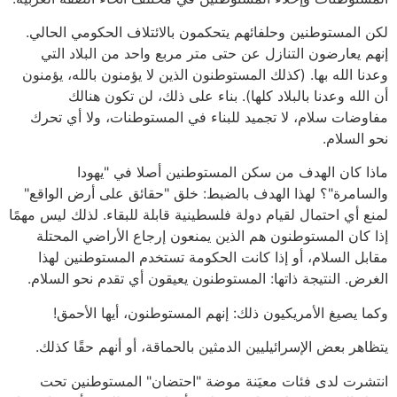
لكن المستوطنين وحلفائهم يتحكمون بالائتلاف الحكومي الحالي.
إنهم يعارضون التنازل عن حتى متر مربع واحد من البلاد التي
وعدنا الله بها. (كذلك المستوطنون الذين لا يؤمنون بالله، يؤمنون
أن الله وعدنا بالبلاد كلها). بناء على ذلك، لن تكون هنالك
مفاوضات سلام، لا تجميد للبناء في المستوطنات، ولا أي تحرك
نحو السلام.
ماذا كان الهدف من سكن المستوطنين أصلا في "يهودا
والسامرة"؟ لهذا الهدف بالضبط: خلق "حقائق على أرض الواقع"
لمنع أي احتمال لقيام دولة فلسطينية قابلة للبقاء. لذلك ليس مهمًا
إذا كان المستوطنون هم الذين يمنعون إرجاع الأراضي المحتلة
مقابل السلام، أو إذا كانت الحكومة تستخدم المستوطنين لهذا
الغرض. النتيجة ذاتها: المستوطنون يعيقون أي تقدم نحو السلام.
وكما يصيغ الأمريكيون ذلك: إنهم المستوطنون، أيها الأحمق!
يتظاهر بعض الإسرائيليين الدمثين بالحماقة، أو أنهم حقًا كذلك.
انتشرت لدى فئات معيَنة موضة "احتضان" المستوطنين تحت