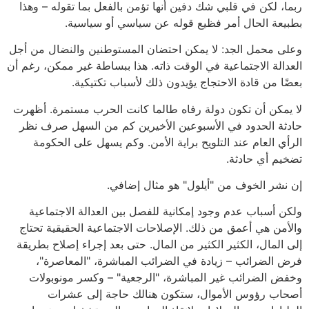
ربما، لكن في قلبي شك دفين أنها تؤمن بالفعل بما تقوله – وهذا
بطبيعة الحال أمر فظيع قوله عن سياسي أو سياسية.
وعلى محمل الجد: لا يمكن احتضان المستوطنين والنضال من أجل
العدالة الاجتماعية في الوقت ذاته. هذا ببساطة غير ممكن، رغم أن
بعضًا من قادة الاحتجاج يؤيدون ذلك لأسباب تكتيكية.
لا يمكن أن تكون دولة رفاه طالما كانت الحرب مستمرة. أظهرت
حادثة الحدود في الأسبوعين الأخيرين كم من السهل صرف نظر
الرأي العام عند التلويح براية الأمن. وكم يسهل على الحكومة
تضخيم أي حادثة.
إن نشر الخوف من "أيلول" هو مثال إضافي.
ولكن أسباب عدم وجود إمكانية للفصل بين العدالة الاجتماعية
والأمن هي أعمق من ذلك. الإصلاحات الاجتماعية الحقيقية تحتاج
إلى المال، الكثير الكثير من المال. حتى بعد إجراء إصلاح بطريقة
فرض الضرائب – زيادة في الضرائب المباشرة، "المعاصرة"،
وخفض الضرائب غير المباشرة، "الرجعية" – وكسر مونوبولات
أصحاب رؤوس الأموال، ستكون هنالك حاجة إلى عشرات