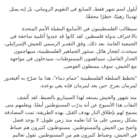
أيلول اسم شهر فقط، السابع في التقويم الروماني، بل إنه يمثل
تهديدًا رهيبًا، خطرًا محققًا.
سيطالب الفلسطينيون في الأسابيع المقبلة الأمم المتحدة
بالاعتراف بدولة فلسطين. لقد كانوا قد جندوا أغلبية ساحقة في
الجمعية العامة. بعد ذلك، وفق التقدير الرسمي للجيش الإسرائيلي،
سيحدث انفجار هائل. ستثور الجماهير الفلسطينية، سيهاجمون
الجدار الفاصل، سيداهمون المستوطنات، سيدخلون في مواجهة
مع الجيش، سوف يبسطون الفوضى.
"تخطط السلطة الفلسطينية "حمام دماء"، هذا ما صرّح به أفيغدور
ليبرمان بفرح. حين يعد ليبرمان فإنه يفي بوعده.
منذ شهور والجيش يستعد لهذا السيناريو بالضبط. لقد كُشف
النقاب هذا الأسبوع عن أنه يدرّب المستوطنين أيضًا، ويعلمهم متى
يسمح لهم بإطلاق النار بهدف القتل. بهذه الطريقة، تمت المصادقة
بشكل رسمي على ما كنا نعلمه منذ زمن طويل: لا يوجد فصل
واضح بين الجيش والمستوطنين. مستوطنون كثيرون هم ضباط
في الجيش، وضباط كثيرون هم من المستوطنين. تقول تعاليم