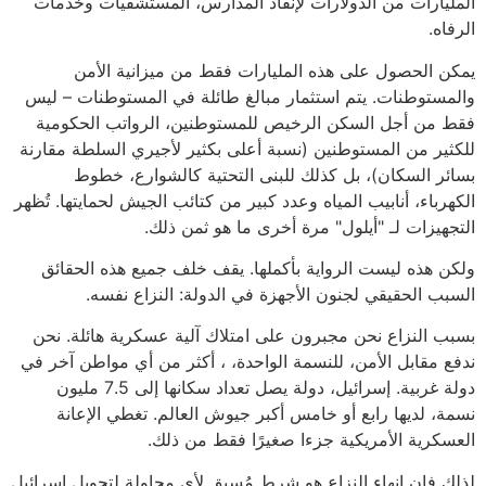
المليارات من الدولارات لإنقاذ المدارس، المستشفيات وخدمات
الرفاه.
يمكن الحصول على هذه المليارات فقط من ميزانية الأمن
والمستوطنات. يتم استثمار مبالغ طائلة في المستوطنات – ليس
فقط من أجل السكن الرخيص للمستوطنين، الرواتب الحكومية
للكثير من المستوطنين (نسبة أعلى بكثير لأجيري السلطة مقارنة
بسائر السكان)، بل كذلك للبنى التحتية كالشوارع، خطوط
الكهرباء، أنابيب المياه وعدد كبير من كتائب الجيش لحمايتها. تُظهر
التجهيزات لـ "أيلول" مرة أخرى ما هو ثمن ذلك.
ولكن هذه ليست الرواية بأكملها. يقف خلف جميع هذه الحقائق
السبب الحقيقي لجنون الأجهزة في الدولة: النزاع نفسه.
بسبب النزاع نحن مجبرون على امتلاك آلية عسكرية هائلة. نحن
ندفع مقابل الأمن، للنسمة الواحدة، ، أكثر من أي مواطن آخر في
دولة غربية. إسرائيل، دولة يصل تعداد سكانها إلى 7.5 مليون
نسمة، لديها رابع أو خامس أكبر جيوش العالم. تغطي الإعانة
العسكرية الأمريكية جزءا صغيرًا فقط من ذلك.
لذلك فإن إنهاء النزاع هو شرط مُسبق لأي محاولة لتحويل إسرائيل