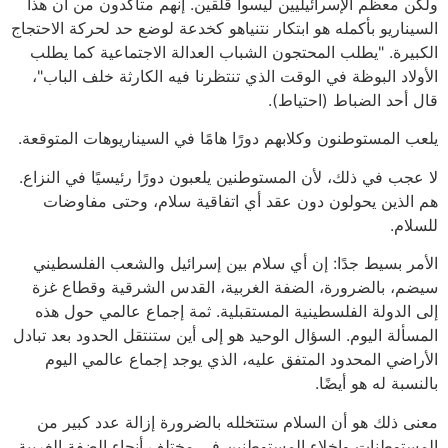
ولكن معظم الإسرائيليين ليسوا قلقين. إنهم متأكدون من أن هذا
السيناريو بأكمله هو ابتكار نتنياهو كخدعة لوضع حد لحركة الاحتجاج
الكبيرة. "يطلب المحتجون الشباب العدالة الاجتماعية كما يطلب
الأولاد البوظة في الوقت الذي تنتظرنا فيه الكارثة خلف الباب"،
قال أحد الضباط (احتياط).
يلعب المستوطنون وكلابهم دورًا هامًا في السيناريوهات المتوقعة.
لا عجب في ذلك، لأن المستوطنين يلعبون دورًا رئيسيًا في النزاع.
هم الذين يحولون دون عقد أي اتفاقية سلام، وحتى مفاوضات
للسلام.
الأمر بسيط جدًا: إن أي سلام بين إسرائيل والشعب الفلسطيني
سيضم، بالضرورة، الضفة الغربية، القدس الشرقية وقطاع غزة
إلى الدولة الفلسطينية المستقبلية. ثمة إجماع عالمي حول هذه
المسألة اليوم. السؤال الوحيد هو إلى أين ستنتقل الحدود بعد تبادل
الأراضي المحدود المتفق عليه، الذي يوجد إجماع عالمي اليوم
بالنسبة له هو أيضًا.
معنى ذلك هو أن السلام ستتخلله بالضرورة إزالة عدد كبير من
المستوطنات وإخلاء المستوطنين في مختلف أنحاء الضفة الغربية.