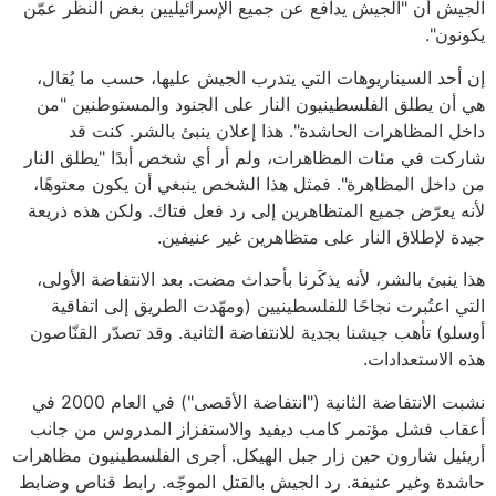
الجيش أن "الجيش يدافع عن جميع الإسرائيليين بغض النظر عمّن
يكونون".
إن أحد السيناريوهات التي يتدرب الجيش عليها، حسب ما يُقال،
هي أن يطلق الفلسطينيون النار على الجنود والمستوطنين "من
داخل المظاهرات الحاشدة". هذا إعلان ينبئ بالشر. كنت قد
شاركت في مئات المظاهرات، ولم أر أي شخص أبدًا "يطلق النار
من داخل المظاهرة". فمثل هذا الشخص ينبغي أن يكون معتوهًا،
لأنه يعرّض جميع المتظاهرين إلى رد فعل فتاك. ولكن هذه ذريعة
جيدة لإطلاق النار على متظاهرين غير عنيفين.
هذا ينبئ بالشر، لأنه يذكَرنا بأحداث مضت. بعد الانتفاضة الأولى،
التي اعتُبرت نجاحًا للفلسطينيين (ومهّدت الطريق إلى اتفاقية
أوسلو) تأهب جيشنا بجدية للانتفاضة الثانية. وقد تصدّر القنّاصون
هذه الاستعدادات.
نشبت الانتفاضة الثانية ("انتفاضة الأقصى") في العام 2000 في
أعقاب فشل مؤتمر كامب ديفيد والاستفزاز المدروس من جانب
أريئيل شارون حين زار جبل الهيكل. أجرى الفلسطينيون مظاهرات
حاشدة وغير عنيفة. رد الجيش بالقتل الموجّه. رابط قناص وضابط