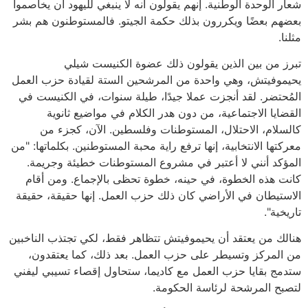
شعار الوحدة الوطنية. إنهم يقولون أنه لا ينبغي لليهود أن يخاصموا
بعضهم بعضًا ويكررون بذلك حكمة الجيتو. فالمستوطنون هم بشر
مثلنا.
تبرز من بين الذين يقولون ذلك عضوة الكنيست شيلي
يحيموفيتش، وهي واحدة من المرشحين الستة لقيادة حزب العمل
المُحتضر. لقد أنجزت عملا جيدًا، طيلة سنوات، في الكنيست في
القضايا الاجتماعية، من دون هدر الكلام في مواضيع ثانوية
كالسلام، الاحتلال، المستوطنات وفلسطين. الآن، كجزء من
معركتها الانتخابية، إنها ترفع راية محبة المستوطنين. بكلماتها: "من
المؤكد أنني لا أعتبر في مشروع المستوطنات خطيئة وجريمة.
كانت هذه الخطوة، في حينه، خطوة تحظى بالإجماع. ومن أقام
الاستيطان في الأراضي كان ذلك حزب العمل. إنها حقيقة، حقيقة
تاريخية".
هنالك من يعتقد أن يحيموفيتش تتظاهر فقط، لكي تجتذب الناخبين
من المركز وتسيطر على حزب العمل. بعد ذلك، كما يعتقدون،
ستدمج بقايا حزب العمل مع كاديما، ستحاول إقصاء تسيبي ليفني
لتصبح المرشحة لرئاسة الحكومة.