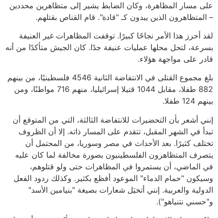
على مسار المظاهرة، وكان الضابط يشير إلى متظاهرين محددين
– المتظاهرون الذين يبدون كـ "قادة". قام القناص بقتلهم.
لقد أحرز هذا الأمر نجاحًا كبيرًا. توقفت المظاهرات غير العنيفة
بسرعة، لتحل محلها عمليات عنيفة جدًا. كان الجيش متأكدًا من أنه
قادر على مواجهة هؤلاء.
بلغ مجموع القتلى في الانتفاضة الثانية 4546 فلسطينيًا، من بينهم
882 طفلا، مقابل 1044 قتيلا إسرائيليا، منهم 716 مواطنًا، ومن
بينهم 124 طفلا.
إنني أشعر بأن التحضيرات للانتفاضة الثالثة، التي من المتوقع أن
تبدأ في الشهر المقبل، تتقدم على المسار ذاته. إلا أن الظروف
تختلف كثيرًا. بعد الأحداث في مصر وسوريا، من المحتمل أن
يتصرف المتظاهرون الفلسطينيون بصورة مخالفة لما كان عليه
في الماضي، أن يستمروا في المظاهرات حتى ولو قتلوهم،
وسيكون "حمام الدماء" الموعود أفظع بكثير. وكذلك ردود الفعل
الدولية والعربية. إنني أتخيَل شعارات بصيغة "بنيامين الأسد"
و"حسني نتنياهو").