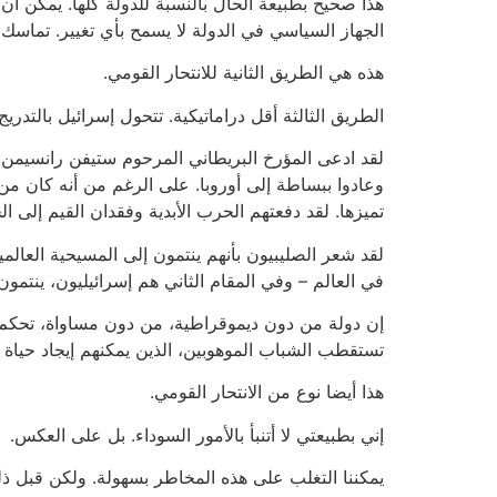
هذا صحيح بطبيعة الحال بالنسبة للدولة كلها. يمكن أن
الجهاز السياسي في الدولة لا يسمح بأي تغيير. تماسك ا
هذه هي الطريق الثانية للانتحار القومي.
الطريق الثالثة أقل دراماتيكية. تتحول إسرائيل بالتد
لقد ادعى المؤرخ البريطاني المرحوم ستيفن رانسيمن في
وعادوا ببساطة إلى أوروبا. على الرغم من أنه كان من ب
تميزها. لقد دفعتهم الحرب الأبدية وفقدان القيم إلى ال
لقد شعر الصليبيون بأنهم ينتمون إلى المسيحية العالمي
في العالم – وفي المقام الثاني هم إسرائيليون، ينتمون 
إن دولة من دون ديموقراطية، من دون مساواة، تحكم على
تستقطب الشباب الموهوبين، الذين يمكنهم إيجاد حياة 
هذا أيضا نوع من الانتحار القومي.
إني بطبيعتي لا أتنبأ بالأمور السوداء. بل على العكس.
يمكننا التغلب على هذه المخاطر بسهولة. ولكن قبل ذل