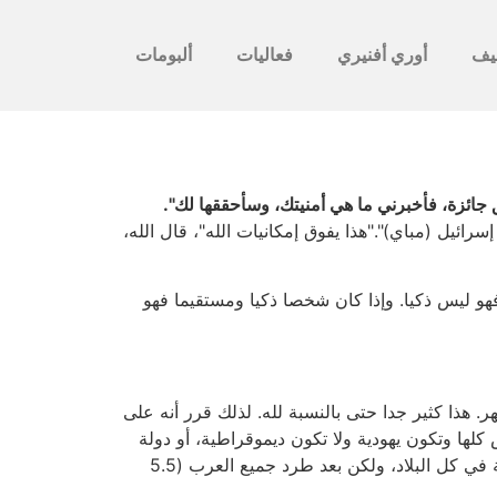
يف
أوري أفنيري
فعاليات
ألبومات
 جائزة، فأخبرني ما هي أمنيتك، وسأحققها لك".
يل (مباي)"."هذا يفوق إمكانيات الله"، قال الله،
 ليس ذكيا. وإذا كان شخصا ذكيا ومستقيما فهو
ر. هذا كثير جدا حتى بالنسبة لله. لذلك قرر أنه على
لها وتكون يهودية ولا تكون ديموقراطية، أو دولة
تمتد على الأرض كلها وتكون ديموقراطية ولا تكون يهودية. أما أنا فكنت لأضيف لذلك إمكانية رابعة: دولة يهودية وديموقراطية في كل البلاد، ولكن بعد طرد جميع العرب (5.5