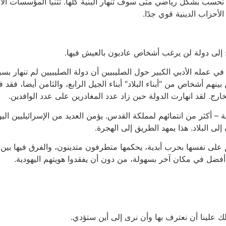
 نحسب بشكل رياضي متى سوف تنهار البنية كلها. تتنبأ المؤسسات الاقتص
لأحزاب الدينية قوي جدًا.
ريج إلى دولة لن يرغب أشخاص عاديون بالعيش فيها.
 عمله الأدبي الكبير حول الصليبيين أن دولة الصليبيين لم تنهار بسب
ينهم أشخاص من "أبناء البلاد" أبناء الجيل الرابع، والثامن أيضا، فقد
خارج. لقد انهارت الدولة حين زاد عدد المغادرين على عدد الوافدين.
ة – أكثر من انتمائهم لمملكة القدس. يؤمن العديد من الإسرائيليين ا
إلى البلاد. هذا يمهد الطريق إلى الهجرة.
 نفسها بحرب أبدية، يحكمها متطرفون متدينون، والفرق فيها بين الفق
أفضل في مكان آخر بسهولة، من دون أن يفقدوا هويتهم اليهودية.
ك علينا أن نعترف بها وأن نرى إلى أين ستؤدي.