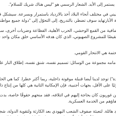
 يستمر إلى الأبد. الشعار الرسمي هو "ليس هناك شريك للسلام".
 في مختلف أنحاء البلاد آخذ بالازدياد باستمرار وبسرعة. سيشكل في 
ة الأبارتهايد سوف تضطر، بالتدريج، إلى التحوّل إلى "دولة جميع مواطنيه
فية من القمع الوحشي، الحرب الأهلية، الفظاعة وضربات أخرى، سوف ت
ضًا للمشروع الصهيوني، الذي كان هدفه الأساسي خلق مكان واحد في ا
تمة هي الانتحار القومي.
أمامه مجموعة من الوسائل: تسميم نفسه، شنق نفسه، إطلاق النار ع
دة") توجد لدينا أيضا قنبلة موقوتة داخلية، ربما أكثر خطرا. كما هي ال
 على الأقل، بجهات أجنبية، فإن الإمكانية الثانية هي كلها من إنتاج ذا
ن بن غوريون كان بحاجة إليهم في ائتلافه، فقد منحهم حقوقًا خاصة، ب
فاؤهم من الخدمة العسكرية.
لحقوق إلى حدود هائلة. لتعبئة صفوف الشعب اليهودي بعد الكارثة ولتقوية الد