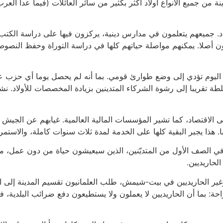
نة من جميع الأنواع أولاد أكثر بكثير من سائر العائلات (فيما عدا ال
في العائلة الحاريدية بشكل عام ما بين 8-10 أولاد. جميعهم يتعلمون في مدارس دينية، يركزون في
ون أصلا. يمكنهم مواصلة حياتهم كلها في دراسة التوراة وحفظ النصوص
ا اليوم تؤدي إلى وضع طوارئ قومي. بما أنه لم يحصل يوما أي حزب ع
طة تقريبا إلى رشوة الشركاء المتدينين بزيادة المخصصات للأولاد. نشأ
على الاقتصاد، كما تشير المؤسسات المالية العالمية. غيابهم عن الج
 هذا يجبر البقية كلها على الخدمة لمدة ثلاث سنوات كاملة، والاستم
 في الصف الأول من المتديّنين، الذين سيعيشون حياة من دون عمل،
لحاريديين.
وغير الحاريديين في بيت-شيمش، طلب العلمانيون تقسيم المدينة إلى اث
احة: بما أن الحاريديين لا يعملون ولا يستطيعون دفع ضرائب البلدية، ف