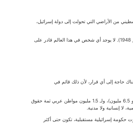
 أتاحت في عام 1948 طرد أكثر من نصف الشعب الفلسطيني من الأراضي التي تحولت إلى دولة إسرائيل،
إنه أمر محتم بالنسبة للحكومة الحالية أن تمنع أي سلام يجبرها على التنازل عن الأراضي المحتلة (22% من الأرض قبل عام 1948). لا يوجد أي شخص في هذا العالم قادر على
ناك حاجة إلى أي قرار، لأن ذلك قائم في
إذا أردنا استخدام الشعار المألوف، فهذه دولة أبارتهايد: دولة فيها جميع أجهزة السلطة موجودة بين أيدي إسرائيليين-يهود (نحو 6.5 مليون)، ولـ 1.5 مليون مواطن عربي ثمة حقوق
 لا إنسانية ولا مدنية.
ت حكومة إسرائيلية مستقبلية، تكون حتى أكثر