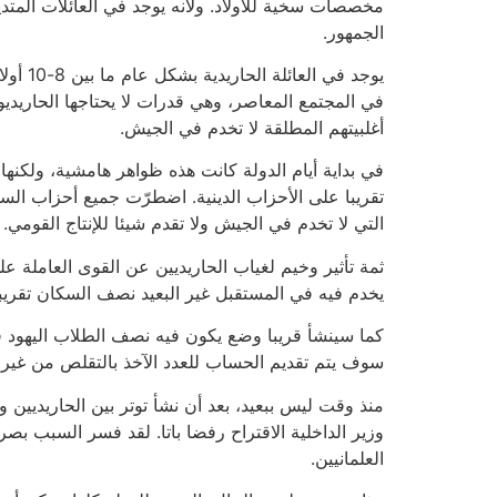
مخصصات سخية للأولاد. ولأنه يوجد في العائلات المتدي
الجمهور.
يوجد 
في المجتمع المعاصر، وهي قدرات لا يحتاجها الحاريدي
أغلبيتهم المطلقة لا تخدم في الجيش.
في بداية أيام الدولة كانت هذه ظواهر هامشية، ولكنه
تقريبا على الأحزاب الدينية. اضطرّت جميع أحزاب السل
التي لا تخدم في الجيش ولا تقدم شيئا للإنتاج القومي.
ثمة تأثير وخيم لغياب الحاريديين عن القوى العاملة 
يخدم فيه في المستقبل غير البعيد نصف السكان تقريبا.
كما سينشأ قريبا وضع يكون فيه نصف الطلاب اليهود
سوف يتم تقديم الحساب للعدد الآخذ بالتقلص من غير ا
منذ وقت ليس ببعيد، بعد أن نشأ توتر بين الحاريديين 
وزير الداخلية الاقتراح رفضا باتا. لقد فسر السبب بصر
العلمانيين.