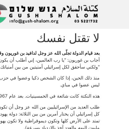
لا تقتل نفسك
بعد قيام الدولة تجلّى الله عز وجل لدافيد بن غوريون
أجاب بن غوريون: "يا رب العالمين، إني أطلب أن يكو
"ولكني سأحقق لكل إسرائيلي أمنيتين من بين أمنياتك ا
منذ ذلك الحين، إذا كان الشخص ذكيا وعضوا في حزب 
ليس عضوا في مباي.
هذه النكتة كانت شائعة في الخمسينيات. بعد عام 1967 تم استبدالها بصيغة أقل تسلية.
طلب العديد من الإسرائيليين من الله عز وجل أن تكون د
كل إسرائيلي أن يختار أمرين من بين الثلاثة: دولة يه
مليون اليوم والعدد آخذ بالازدياد بسرعة).