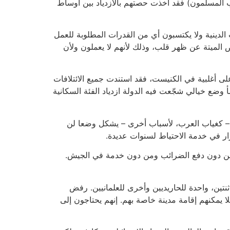
عرب المسلمون) فقد أخذت حصتهم بالازدياد بين أوساط
ها على دراسة الكتب الدينية ولا يكتسبون أي من القدرات المطلوبة للعمل
 الميتة عن ظهر قلب، وذلك لأنهم لا يعملون ولأن
لى أغلبية في الكنيست، فقد استندت جميع الائتلافات
 وضع خيالي شجّعت فيه الدولة ازدياد الفئة السكانية
يش – كغياب العرب، لأسباب أخرى – يشكل وضعا لن
رار في خدمة الاحتياط لسنوات عديدة.
 من دون دفع الضرائب ومن دون خدمة في الجيش.
نتين، واحدة للحاريديين وأخرى للعلمانيين. رفض
لا يمكنهم إقامة مدينة خاصة بهم. إنهم يحتاجون إلى