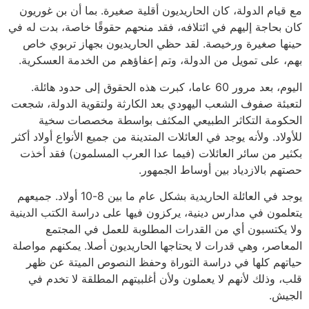
مع قيام الدولة، كان الحاريديون أقلية صغيرة. بما أن بن غوريون
كان بحاجة إليهم في ائتلافه، فقد منحهم حقوقًا خاصة، بدت له في
حينها صغيرة ورخيصة. لقد حظي الحاريديون بجهاز تربوي خاص
بهم، على تمويل من الدولة، وتم إعفاؤهم من الخدمة العسكرية.
اليوم، بعد مرور 60 عاما، كبرت هذه الحقوق إلى حدود هائلة.
لتعبئة صفوف الشعب اليهودي بعد الكارثة ولتقوية الدولة، شجعت
الحكومة التكاثر الطبيعي المكثف بواسطة مخصصات سخية
للأولاد. ولأنه يوجد في العائلات المتدينة من جميع الأنواع أولاد أكثر
بكثير من سائر العائلات (فيما عدا العرب المسلمون) فقد أخذت
حصتهم بالازدياد بين أوساط الجمهور.
يوجد في العائلة الحاريدية بشكل عام ما بين 8-10 أولاد. جميعهم
يتعلمون في مدارس دينية، يركزون فيها على دراسة الكتب الدينية
ولا يكتسبون أي من القدرات المطلوبة للعمل في المجتمع
المعاصر، وهي قدرات لا يحتاجها الحاريديون أصلا. يمكنهم مواصلة
حياتهم كلها في دراسة التوراة وحفظ النصوص الميتة عن ظهر
قلب، وذلك لأنهم لا يعملون ولأن أغلبيتهم المطلقة لا تخدم في
الجيش.