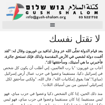
لا تقتل نفسك
بعد قيام الدولة تجلّى الله عز وجل لدافيد بن غوريون وقال له: "لقد
أقمت دولة لشعبي في الأرض المقدسة ولذلك فإنك تستحق جائزة،
فأخبرني ما هي أمنيتك، وسأحققها لك".
أجاب بن غوريون: "يا رب العالمين، إني أطلب أن يكون كل شخص
في إسرائيل ذكيا، مستقيما وعضوا في حزب عمال أرض إسرائيل
(مباي)"."هذا يفوق إمكانيات الله"، قال الله، "ولكني سأحقق لكل
إسرائيلي أمنيتين من بين أمنياتك الثلاث".
منذ ذلك الحين، إذا كان الشخص ذكيا وعضوا في حزب مباي، فهو
ليس مستقيما. إذا كان مستقيما وعضوا في حزب مباي، فهو ليس
ذكيا. وإذا كان شخصا ذكيا ومستقيما فهو ليس عضوا في مباي.