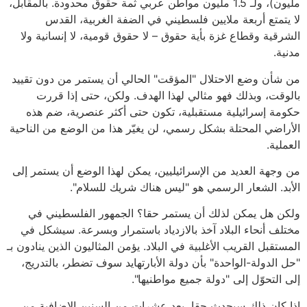
مليون)، ولـ 1.5 مليون مواطن عربي ثمة حقوق محدودة. بالمقابل،
لا يتمتع أربعة ملايين فلسطيني في الضفة الغربية، القدس
الشرقية وقطاع غزة بأية حقوق – لا حقوق قومية، لا إنسانية ولا
مدنية.
من شأن وضع الاحتلال "المؤقت" الحالي أن يستمر من دون تقييد
بالوقت، وبذلك فهو مثالي لهذا الهدف. ولكن، حتى إذا قررت
حكومة إسرائيلية مستقبلية، تكون حتى أكثر عنصرية، ضم هذه
الأراضي المحتلة بشكل رسمي، لن يغيّر هذا من الوضع من الناحية
العملية.
من وجهة العديد من الإسرائيليين، يمكن لهذا الوضع أن يستمر إلى
الأبد. الشعار الرسمي هو "ليس هناك شريك للسلام".
ولكن هل يمكن لذلك أن يستمر حقا؟ الجمهور الفلسطيني في
مختلف أنحاء البلاد آخذ بالازدياد باستمرار وبسرعة. سيشكل في
المستقبل القريب الأغلبية في البلاد. يؤمن المثاليون الذين ينادون بـ
"حل الدولة-الواحدة" بأن دولة الأبارتهايد سوف تضطر، بالتدريج،
إلى التحوّل إلى "دولة جميع مواطنيها".
إذا كان ذلك سيحدث حقا، بعد عشرات من السنين الإضافية من