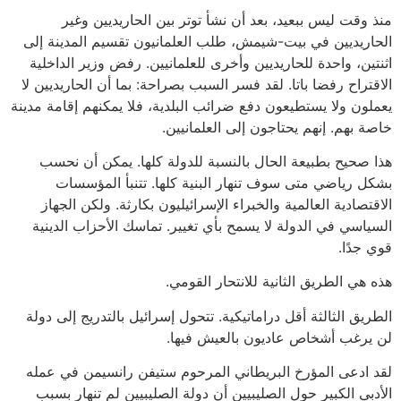
منذ وقت ليس ببعيد، بعد أن نشأ توتر بين الحاريديين وغير
الحاريديين في بيت-شيمش، طلب العلمانيون تقسيم المدينة إلى
اثنتين، واحدة للحاريديين وأخرى للعلمانيين. رفض وزير الداخلية
الاقتراح رفضا باتا. لقد فسر السبب بصراحة: بما أن الحاريديين لا
يعملون ولا يستطيعون دفع ضرائب البلدية، فلا يمكنهم إقامة مدينة
خاصة بهم. إنهم يحتاجون إلى العلمانيين.
هذا صحيح بطبيعة الحال بالنسبة للدولة كلها. يمكن أن نحسب
بشكل رياضي متى سوف تنهار البنية كلها. تتنبأ المؤسسات
الاقتصادية العالمية والخبراء الإسرائيليون بكارثة. ولكن الجهاز
السياسي في الدولة لا يسمح بأي تغيير. تماسك الأحزاب الدينية
قوي جدًا.
هذه هي الطريق الثانية للانتحار القومي.
الطريق الثالثة أقل دراماتيكية. تتحول إسرائيل بالتدريج إلى دولة
لن يرغب أشخاص عاديون بالعيش فيها.
لقد ادعى المؤرخ البريطاني المرحوم ستيفن رانسيمن في عمله
الأدبي الكبير حول الصليبيين أن دولة الصليبيين لم تنهار بسبب