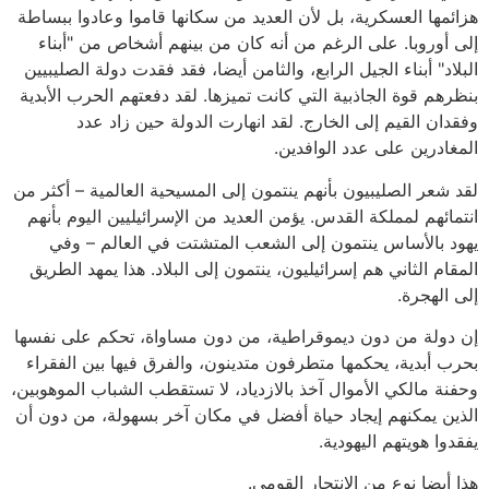
هزائمها العسكرية، بل لأن العديد من سكانها قاموا وعادوا ببساطة
إلى أوروبا. على الرغم من أنه كان من بينهم أشخاص من "أبناء
البلاد" أبناء الجيل الرابع، والثامن أيضا، فقد فقدت دولة الصليبيين
بنظرهم قوة الجاذبية التي كانت تميزها. لقد دفعتهم الحرب الأبدية
وفقدان القيم إلى الخارج. لقد انهارت الدولة حين زاد عدد
المغادرين على عدد الوافدين.
لقد شعر الصليبيون بأنهم ينتمون إلى المسيحية العالمية – أكثر من
انتمائهم لمملكة القدس. يؤمن العديد من الإسرائيليين اليوم بأنهم
يهود بالأساس ينتمون إلى الشعب المتشتت في العالم – وفي
المقام الثاني هم إسرائيليون، ينتمون إلى البلاد. هذا يمهد الطريق
إلى الهجرة.
إن دولة من دون ديموقراطية، من دون مساواة، تحكم على نفسها
بحرب أبدية، يحكمها متطرفون متدينون، والفرق فيها بين الفقراء
وحفنة مالكي الأموال آخذ بالازدياد، لا تستقطب الشباب الموهوبين،
الذين يمكنهم إيجاد حياة أفضل في مكان آخر بسهولة، من دون أن
يفقدوا هويتهم اليهودية.
هذا أيضا نوع من الانتحار القومي.