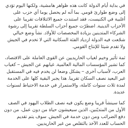
في بداية أيام الدولة كانت هذه ظواهر هامشية، ولكنها اليوم تؤدي
إلى وضع طوارئ قومي. بما أنه لم يحصل يوما أي حزب على
أغلبية في الكنيست، فقد استندت جميع الائتلافات تقريبا على
الأحزاب الدينية. اضطرّت جميع أحزاب السلطة تقريبا إلى رشوة
الشركاء المتدينين بزيادة المخصصات للأولاد. نشأ وضع خيالي
شجّعت فيه الدولة ازدياد الفئة السكانية التي لا تخدم في الجيش
ولا تقدم شيئا للإنتاج القومي.
ثمة تأثير وخيم لغياب الحاريديين عن القوى العاملة على الاقتصاد،
كما تشير المؤسسات المالية العالمية. غيابهم عن الجيش – كغياب
العرب، لأسباب أخرى – يشكل وضعا لن يخدم فيه في المستقبل
غير البعيد نصف السكان تقريبا. هذا يجبر البقية كلها على الخدمة
لمدة ثلاث سنوات كاملة، والاستمرار في خدمة الاحتياط لسنوات
عديدة.
كما سينشأ قريبا وضع يكون فيه نصف الطلاب اليهود في الصف
الأول من المتديّنين، الذين سيعيشون حياة من دون عمل، من دون
دفع الضرائب ومن دون خدمة في الجيش. سوف يتم تقديم
الحساب للعدد الآخذ بالتقلص من غير الحاريديين.