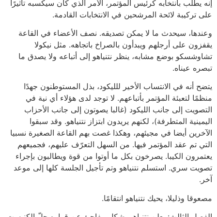
إنه يطلب بانتخابه كرئيس المؤتمر، الأمر الذي كان سيكسبه تأثيرًا
على تركيبة لائحة المرشحين في الانتخابات القادمة.
وعندها، سيحدث ما لا يمكن تصديقه. نصف الأعضاء في القاعة
يقفزون على أرجلهم ويبدأون بالصراخ باتجاهه. مثل نيكولا
تشاوشسكو بوضع مشابه، ينظر نتنياهو إلى أتباعه ولا يصدق ما
تبصره عيناه.
يتضح أنه في الانتساب الأخير للليكود، بذل المستوطنون جهدًا
منظمًا لتعبئة المؤتمر بأتباعهم. لا توجد لدى هؤلاء أي نية في
التصويت إلى جانب الليكود (غالبا يصوتون إلى جانب الأحزاب
اليمينية المتطرفة)، لكنهم يريدون ابتزاز نتنياهو. وقد سبقوا
الآخرين أيضا في مجيئهم، وهكذا غصت بهم القاعة الصغيرة نسبيا
التي تم عقد المؤتمر فيها. من السهل التعرّف عليهم، فجميعهم
يعتمرون الكيبا. يصرخون بكل ما أوتوا من قوة ويطالبون بإجراء
تصويت سري. استسلم نتنياهو وتم تأجيل الجلسة كلها إلى موعد
آخر.
مصعوقا وذليلا، يحيك نتنياهو انتقامًا.
الفصل الثالث: يعلن نتنياهو بشكل مفاجئ عن قراره حلّ الكنيست