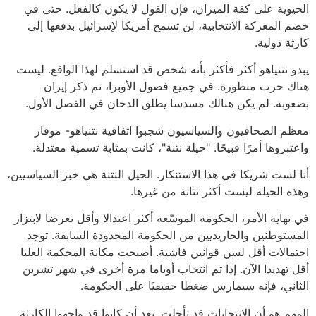
الحيوية على كفة الميزان، فإن القول لا يكون كالفعل. حتى في
خضم المعركة الانتخابية، لن تسمح أمريكا لإسرائيل بدفعها إلى
كارثة دولية.
يبدو نتنياهو أكثر فأكثر بأنه شخص قد استسلم لهذا الواقع. ليست
هناك حرب منظورة. في جميع فصول الأوبرا، تم ذكر إيران
بصعوبة. لم يكن هنالك مسدسا يطلق الدخان في الفصل الأول.
معظم الصحافيون والسياسيون شجبوا اتفاقية نتنياهو- موفاز
واعتبروها أمرًا قبيحًا. "حيلة نتنة"، كانت بمثابة تسمية معتدلة.
أنا لست شريكا في هذا الاستنكار. الحيل النتنة هي خبز السياسيين،
وهذه الحيلة ليست أكثر نتانة من غيرها.
في نهاية الأمر، الحكومة الموسّعة أكثر اعتدالا وأقل تعرضا لابتزاز
المستوطنين والحاريديين من الحكومة المحدودة السابقة. توجد
احتمالات أقل لسن قوانين فاشية. أصبحت مكانة المحكمة العليا
أقل تهديدا الآن. إذا تم انتخاب أوباما مرة أخرى في شهر تشرين
الثاني، فإنه سيمارس ضغطا حقيقيًا على الحكومة.
المهم هو أن الانتخابات قد تأجلت. بعد أن كانوا قد واجهوا الكارثة