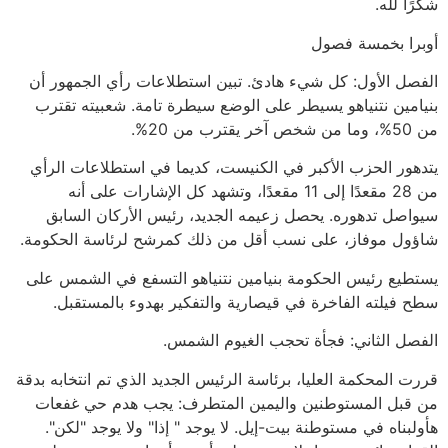
شكرًا لله.
أوبرا بخمسة فصول
الفصل الأول: كل شيء هادئ. تبين استطلاعات رأي الجمهور أن
بنيامين نتنياهو يسيطر على الوضع سيطرة تامة. شعبيته تقترب
من 50%، وما من شخص آخر يقترب من 20%.
يتدهور الحزب الأكبر في الكنيست، كديما في استطلاعات الرأي
من 28 مقعدًا إلى 11 مقعدًا، وتشهد كل الإشارات على أنه
سيواصل تدهوره. يحصل زعيمه الجديد، رئيس الأركان السابق
شاؤول موفاز، على نسب أقل من ذلك كمرشح لرئاسة الحكومة.
يستطيع رئيس الحكومة بنيامين نتنياهو التسفع في الشمس على
سطح فيلته الفاخرة في قيصارية والتفكير بهدوء بالمستقبل.
الفصل الثاني: فجأة تحجب الغيوم الشمس.
قررت المحكمة العليا، برئاسة الرئيس الجديد الذي تم انتخابه بدقة
من قبل المستوطنين واليمين المتطرف: يجب هدم حي غفعات
هأولبناه في مستوطنة بيت-إيل. لا يوجد " إذا" ولا يوجد "لكن".