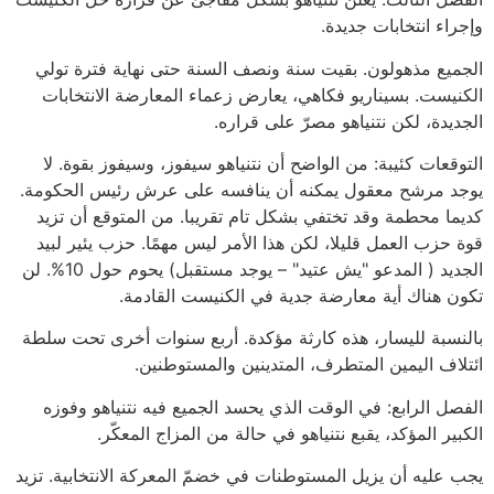
وإجراء انتخابات جديدة.
الجميع مذهولون. بقيت سنة ونصف السنة حتى نهاية فترة تولي
الكنيست. بسيناريو فكاهي، يعارض زعماء المعارضة الانتخابات
الجديدة، لكن نتنياهو مصرّ على قراره.
التوقعات كئيبة: من الواضح أن نتنياهو سيفوز، وسيفوز بقوة. لا
يوجد مرشح معقول يمكنه أن ينافسه على عرش رئيس الحكومة.
كديما محطمة وقد تختفي بشكل تام تقريبا. من المتوقع أن تزيد
قوة حزب العمل قليلا، لكن هذا الأمر ليس مهمًا. حزب يئير لبيد
الجديد ( المدعو "يش عتيد" – يوجد مستقبل) يحوم حول 10%. لن
تكون هناك أية معارضة جدية في الكنيست القادمة.
بالنسبة لليسار، هذه كارثة مؤكدة. أربع سنوات أخرى تحت سلطة
ائتلاف اليمين المتطرف، المتدينين والمستوطنين.
الفصل الرابع: في الوقت الذي يحسد الجميع فيه نتنياهو وفوزه
الكبير المؤكد، يقبع نتنياهو في حالة من المزاج المعكّر.
يجب عليه أن يزيل المستوطنات في خضمّ المعركة الانتخابية. تزيد