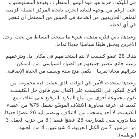
في الليكود، حزبه هو، قوة اليمين المتطرف بقيادة المستوطنين،
على الرغم من توجهه لقيادة الحزب باتجاه المركز. القنبلة الزمنية
لتملص الحاريديين من الخدمة في الجيش من المحتمل أن تنفجر
في أي لحظة.
وعندها، تأتي فكرة مذهلة، شيء ما يسحب البساط من تحت أرجل
الآخرين ويخلق طيفًا سياسيًا جديدًا تماما.
هناك 28 عضو كنيست لا يتم استخدامهم في مكان ما، ويتزعمهم
زعيم جائع. مصير جميعهم هو الضياع السياسي. من الممكن
شرائهم مجانا تقريبا – يكفي منح سنة ونصف من الحياة الإضافية.
وعندها سيحدث الأمر: في الوقت الذي عملت فيه مجموعة من
أتباع الليكود في الكنيست على إكمال سن قانون حل الكنيست،
تقوم مجموعة أخرى من أتباع الليكود بالتوقيع على اتفاقية مع
كديما في غرفة مجاورة. الائتلاف الموسّع يشمل 75% من أعضاء
الكنيست. لا أحد ينسحب من الائتلاف، وينضم إليه 26 عضوًا جديدًا.
هذا بدوره يبقي للمعارضة 28 عضوًا فقط ( 8 من حزب العمل، 3
من مرتس، 7 من الكتل العربية، 4 شيوعيين، 4 من الجبهة
الوطنية).