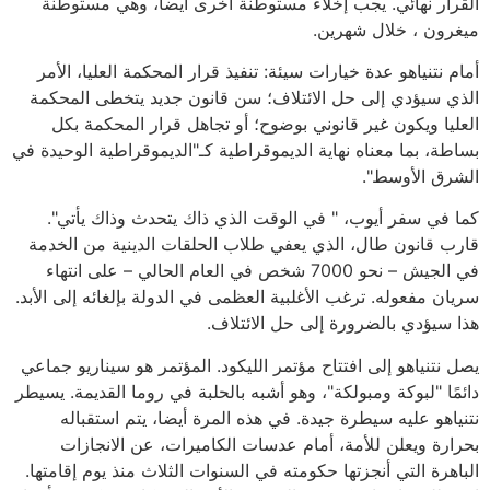
القرار نهائي. يجب إخلاء مستوطنة أخرى أيضا، وهي مستوطنة
ميغرون ، خلال شهرين.
أمام نتنياهو عدة خيارات سيئة: تنفيذ قرار المحكمة العليا، الأمر
الذي سيؤدي إلى حل الائتلاف؛ سن قانون جديد يتخطى المحكمة
العليا ويكون غير قانوني بوضوح؛ أو تجاهل قرار المحكمة بكل
بساطة، بما معناه نهاية الديموقراطية كـ"الديموقراطية الوحيدة في
الشرق الأوسط".
كما في سفر أيوب، " في الوقت الذي ذاك يتحدث وذاك يأتي".
قارب قانون طال، الذي يعفي طلاب الحلقات الدينية من الخدمة
في الجيش – نحو 7000 شخص في العام الحالي – على انتهاء
سريان مفعوله. ترغب الأغلبية العظمى في الدولة بإلغائه إلى الأبد.
هذا سيؤدي بالضرورة إلى حل الائتلاف.
يصل نتنياهو إلى افتتاح مؤتمر الليكود. المؤتمر هو سيناريو جماعي
دائمًا "لبوكة ومبولكة"، وهو أشبه بالحلبة في روما القديمة. يسيطر
نتنياهو عليه سيطرة جيدة. في هذه المرة أيضا، يتم استقباله
بحرارة ويعلن للأمة، أمام عدسات الكاميرات، عن الانجازات
الباهرة التي أنجزتها حكومته في السنوات الثلاث منذ يوم إقامتها.