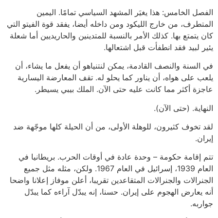
الفصل الخامس: هذا يغيَر المشهد السياسي تمامًا. اليمين
المتطرف، من خارج الليكود ومن داخله أيضا، يفقد قوة الفيتو التي
كان يتمتع بها. كذلك الأمر بالنسبة للمتدينين والحاريديين أما شعلة
يئير لبيد فقد انطفأت قبل اشتعالها.
في السنة والنصف القادمة، يمكن لنتنياهو أن يفعل ما يشاء، أن
يلعب على هواه، أن يناور كما يحلو له. تقف المعارضة اليسارية
عاجزة أكثر مما كانت عليه حتى الآن. الملك بيبي يسيطر.
النهاية. (حتى الآن).
لقد تخوف كثيرون، للوهلة الأولى، من أن الحيلة كلها موجّهة ضد
إيران.
تتم إقامة حكومة – وحدة عادة في أوقات الحرب. بريطانيا في
العام 1939، إسرائيل في العام 1967. ولكن، مثله مثل جميع
الجنرالات والجنرالات المتقاعدين تقريبا، أعلن موفاز إعلانا واضحا
أنه يعارض الهجوم على إيران. حسنا، إنه يبدّل آراءه كما يبدّل
جواربه.