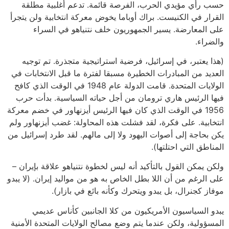
حسب رأي مؤيدي الحرب، الفرصة قائمة. تدعم أغلبية مطلقة
القرار في الكنيست. براك أوباما يخوض معركة انتخابية ولن يتجرأ
على المعارضة. يسير الجمهوريون خلف نتنياهو في السراء
والضراء.
(هذا يعتبر، في إسرائيل، فرضية استراتيجية متجذرة. تم توجيه
العديد من المبادرات الخطيرة مسبقا لفترة ما قبل الانتخابات في
الولايات المتحدة. قامت الدولة عام 1948 في الوقت الذي كافح
فيها الرئيس هاري ترومان من أجل حياته السياسية. بدأت حرب
1956 في الوقت الذي كان فيها الرئيس أيزنهاور في خضم معركة
انتخابية. على فكرة، لقد فشلت هذه المحاولة: غضب أيزنهاور ولم
يكن بحاجة إلى أصوات اليهود ولا إلى مالهم. لقد طرد إسرائيل من
المناطق التي احتلتها).
ولكن يمكن القول بالتأكيد أنه ليس لخطوة نتنياهو علاقة بإيران –
على الرغم من أن اللا بطل الخاص به هو من مواليد إيران. (لا يبدو
موفاز كجنرال، بل يبدو ويتحرك وكأنه بائع في بازار).
يبدو السياسيون الأمريكيون من كلا الجانبين كأناس عديمي
المسؤولية، ولكن عندما يتم وضع مصالح الولايات المتحدة الأمنية