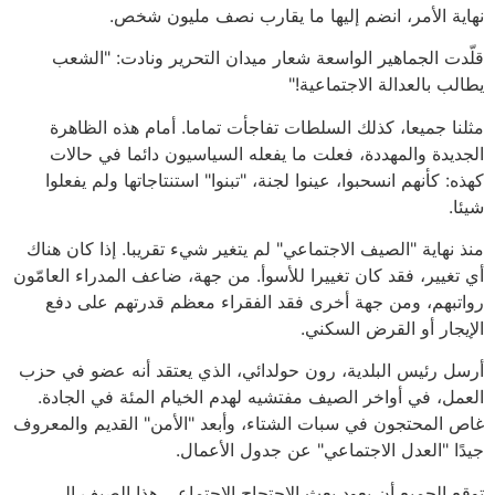
نهاية الأمر، انضم إليها ما يقارب نصف مليون شخص.
قلّدت الجماهير الواسعة شعار ميدان التحرير ونادت: "الشعب
يطالب بالعدالة الاجتماعية!"
مثلنا جميعا، كذلك السلطات تفاجأت تماما. أمام هذه الظاهرة
الجديدة والمهددة، فعلت ما يفعله السياسيون دائما في حالات
كهذه: كأنهم انسحبوا، عينوا لجنة، "تبنوا" استنتاجاتها ولم يفعلوا
شيئا.
منذ نهاية "الصيف الاجتماعي" لم يتغير شيء تقريبا. إذا كان هناك
أي تغيير، فقد كان تغييرا للأسوأ. من جهة، ضاعف المدراء العامّون
رواتبهم، ومن جهة أخرى فقد الفقراء معظم قدرتهم على دفع
الإيجار أو القرض السكني.
أرسل رئيس البلدية، رون حولدائي، الذي يعتقد أنه عضو في حزب
العمل، في أواخر الصيف مفتشيه لهدم الخيام المئة في الجادة.
غاص المحتجون في سبات الشتاء، وأبعد "الأمن" القديم والمعروف
جيدًا "العدل الاجتماعي" عن جدول الأعمال.
توقع الجميع أن يعود بعث الاحتجاج الاجتماعي هذا الصيف إلى