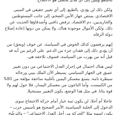
ولكن ذلك لن يؤدي، بالطبع، إلى أي تغيير حقيقي في المبنى
الاقتصادي. يمتص جهاز الأمن الضخم، إلى جانب المستوطنين
والحاريديين، دم الاقتصاد. ترفض دافني وأصدقاؤها الحديث عن
ذلك. ولكن الأموال موجودة هناك، ولا يمكن من دونها إعادة إصلاح
دولة الرفاه.
إنهم يرفضون كذلك الخوض في السياسة، عن خوف (وبحق) من
أن يؤدي ذلك إلى فقدان جزء من الدعم. على الرغم من أنه قد
قيل أنه من يهرب من السياسة، فسوف تلاحقه هي.
ليس هناك احتمال في إحراز العدل الاجتماعي من دون تغيير
عميق في الجهاز السياسي. يسيطر الآن الملك بيبي ورجاله
سيطرة تامة. يتمتع معسكر اليمين بأغلبية ساحقة مؤلفة من 80%
من الكنيست. وأما الناجون من معسكر اليسار، فلا حول لهم ولا
قوة بتاتا. في مثل هذا الوضع، يكون التغيير مستحيلا.
عاجلا أم آجلا، لن يكون ثمة خيار أمام حركة الاحتجاج سوى
الدخول إلى الحلبة السياسية. الأمر الصحيح هو تأسيس حزب –
يكون اسمه مثلا "الحركة من أجل العدل الاجتماعي" – والترشّح