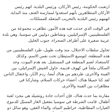
ارتعبت الحكومة، رئيس الأركان، ورئيس البلدية. اتهم رئيس
الأركان المتظاهرين بأنهم استعدوا لممارسة العنف منذ البداية.
اتهمهم رئيس البلدية بالتخريب المتعمّد للممتلكات.
في الوقت الذي حدثت فيه هذه الأمور، تظاهرت مجموعة من
الفلسطينيين، الإسرائيليين، ونشاطين دوليين في سوسيا، وهي بلدة
عربية صغيرة على أطراف الصحراء، جنوب الخليل.
تحاول سلطات الاحتلال، منذ وقت طويل، طرد الفلسطينيين من
هذه المنطقة، لتوسيع الاستيطان تحت نفس الاسم، وكذلك
كاستعداد لضم المنطقة في المستقبل. بعد هدم البيوت، وجد
السكان ملجأ في كهوف قديمة. حاول الجيش الإسرائيلي، بين
الفينة والأخرى، طردهم من هناك أيضا، ردم الآبار، واعتقال الناس.
لقد كنا جميعًا هناك، أعضاء حركات السلام، وشاركنا في
مظاهرات بين الفينة والأخرى.
مقارنة بما حدث هناك، فإن أحداث جادة روتشيلد هي مجرد لعبة
أطفال. قامت الشرطة في سوسيا بتفعيل الغاز المسيّل للدموع،
العيارات المطاطية، خراطيم المياه، والماء العفن، وهو سائل ذو