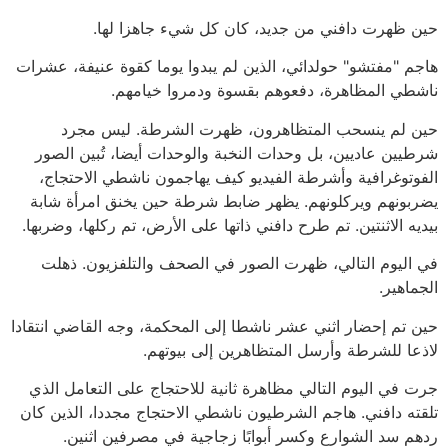
حين ظهرت دافني من جديد، كان كل شيء جاهزا لها.
هاجم "مفتشو" حولدائي، الذين لم يبدوا يوما كقوة عنيفة، عشرات
ناشطي المظاهرة، دفعوهم بقسوة ودمروا خيامهم.
حين لم ينسحب المتظاهرون، ظهرت الشرطة. ليس مجرد
شرطيين عاديين، بل وحدات النخبة والوحدات أيضا، تُبين الصور
الفوتوغرافية وأشرطة الفيديو كيف يهاجمون ناشطي الاحتجاج،
يضربونهم ويركلونهم. يظهر ضابط شرطة حين يخنق امرأة شابة
بيديه الاثنتين. تم طرح دافني ذاتها على الأرض، تم ركلها، وضربها.
في اليوم التالي، ظهرت الصور في الصحف والتلفزيون. ذهلت
الجماهير.
حين تم إحضار اثني عشر ناشطا إلى المحكمة، وجه القاضي انتقادا
لاذعا للشرطة وأرسل المتظاهرين إلى بيوتهم.
جرت في اليوم التالي مظاهرة ثانية للاحتجاج على التعامل الذي
تلقته دافني. هاجم الشرطيون ناشطي الاحتجاج مجددا، الذين كان
ردهم سد الشوارع وكسر أبوابًا زجاجية في مصرفين اثنين.