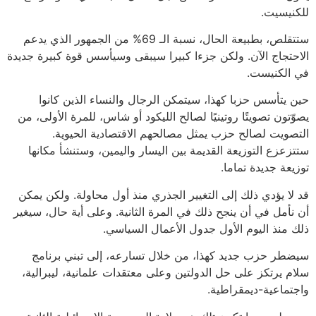
للكنيسيت.
ستتقلص، بطبيعة الحال، نسبة الـ 69% من الجمهور الذي يدعم
الاحتجاج الآن. ولكن جزءا كبيرا سيبقى وسيأسس قوة كبيرة جديدة
في الكنيست.
حين يتأسس حزبا كهذا، سيتمكن الرجال والنساء الذين كانوا
يصوّتون تصويتًا روتينيًا لصالح الليكود أو شاس، للمرة الأولى، من
التصويت لصالح حزب يمثل مصالحهم الاقتصادية الحيوية.
ستتزعزع التوزيعة القديمة بين اليسار واليمين، وستنشأ مكانها
توزيعة جديدة تماما.
قد لا يؤدي ذلك إلى التغيير الجذري منذ أول محاولة. ولكن يمكن
أن نأمل في أن ينجح ذلك في المرة الثانية. وعلى أية حال، سيغير
ذلك منذ اليوم الأول جدول الأعمال السياسي.
سيضطر حزب جديد كهذا، من خلال تسارعه، إلى تبني برنامج
سلام يرتكز على حل الدولتين وعلى معتقدات علمانية، ليبرالية،
واجتماعية-ديمقراطية.