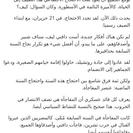
الحياة، كالأميرة النائمة في الأسطورة. وكان السؤال: كيف؟
يحدث ذلك الآن. لقد تجدد الاحتجاج، في 21 حزيران، مع ابتداء
الصيف رسميا.
لم تكن هناك أفكار جديدة. آمنت دافني ليف، ستاف شبير
وأصدقاؤهم، على ما يبدو، أن أفضل شيء هو تكرار نجاح السنة
السابقة بحذافيرها.
لقد عادوا إلى جادة روتشيلد، حاولوا إقامة خيامهم الصغيرة، ودعوا
الجماهير إلى الانضمام.
ولكن ثمة فرق شاسع بين احتجاج هذه السنة واحتجاج السنة
الماضية: عنصر المفاجأة.
يعرف كل قائد عسكري أن المفاجأة هي نصف الانتصار في
الحروب. هذا صحيح بالنسبة للنشاط السياسي أيضا.
كانت المفاجأة في السنة السابقة مُثلى. كالمصريين الذين عبروا
القنال في حرب تشرين، فاجأت دافني وأصدقاؤها الجميع،
وفاجاءوا أنفسهم أيضا.