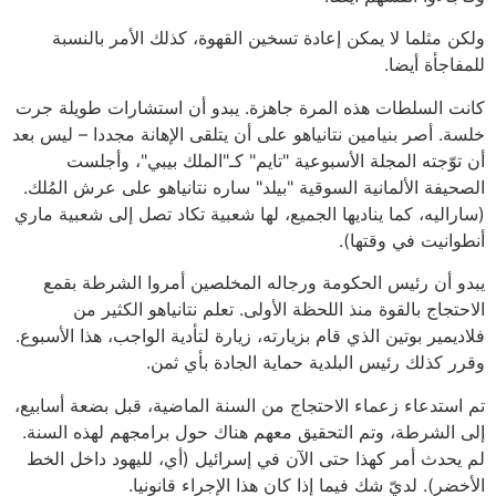
ولكن مثلما لا يمكن إعادة تسخين القهوة، كذلك الأمر بالنسبة
للمفاجأة أيضا.
كانت السلطات هذه المرة جاهزة. يبدو أن استشارات طويلة جرت
خلسة. أصر بنيامين نتانياهو على أن يتلقى الإهانة مجددا – ليس بعد
أن توّجته المجلة الأسبوعية "تايم" كـ"الملك بيبي"، وأجلست
الصحيفة الألمانية السوقية "بيلد" ساره نتانياهو على عرش المُلك.
(ساراليه، كما يناديها الجميع، لها شعبية تكاد تصل إلى شعبية ماري
أنطوانيت في وقتها).
يبدو أن رئيس الحكومة ورجاله المخلصين أمروا الشرطة بقمع
الاحتجاج بالقوة منذ اللحظة الأولى. تعلم نتانياهو الكثير من
فلاديمير بوتين الذي قام بزيارته، زيارة لتأدية الواجب، هذا الأسبوع.
وقرر كذلك رئيس البلدية حماية الجادة بأي ثمن.
تم استدعاء زعماء الاحتجاج من السنة الماضية، قبل بضعة أسابيع،
إلى الشرطة، وتم التحقيق معهم هناك حول برامجهم لهذه السنة.
لم يحدث أمر كهذا حتى الآن في إسرائيل (أي، لليهود داخل الخط
الأخضر). لديّ شك فيما إذا كان هذا الإجراء قانونيا.