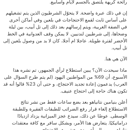
رائحة كريهة يلتصق بالجسم لأيام وأسابيع.
إن في ذلك عبرة واضحة. لا يتحوّل الشرطيون الذين يتم تشغيلهم
على أساس ثابت لقمع الاحتجاجات في بلعين وفي أماكن أخرى
في الضفة الغربية، ويتم إرسالهم بعد ذلك إلى تل أبيب، بين ليلة
وضحاها، إلى شرطيين لندنيين. لا يمكن وقف العدوانية في الخط
الأخضر لفترة طويلة. عاجلا ام آجلا، كان لا بد من وصول بلعين إلى
تل أبيب.
الآن هي هنا.
ماذا سيحدث الآن؟ يبين استطلاع لرأي الجمهور، تم نشره هذا
الأسبوع، أن 69% من المواطنين اليهود (لم يتم طرح السؤال على
العرب) يدعمون إعادة تجديد الاحتجاج، و حتى أن 23% قالوا أنه قد
تكون هناك حاجة إلى احتجاج عنيف.
أعلن بنيامين نتانياهو بعد بضع ساعات فقط من نشر نتائج
الاستطلاع إلغاء قرار رفع الضرائب للطبقات الفقيرة وللطبقة
الوسطى. عوضًا عن ذلك، سيدع عجز الميزانية يزداد ازديادًا
دراماتيكيًا. يتعارض هذا الأمر، وبشكل سافر مع كافة معتقدات
نتانياهو ويبين إلى أي مدى يخشى هو الاحتجاج.