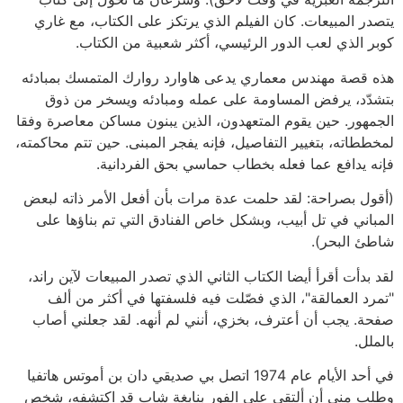
يتصدر المبيعات. كان الفيلم الذي يرتكز على الكتاب، مع غاري
كوبر الذي لعب الدور الرئيسي، أكثر شعبية من الكتاب.
هذه قصة مهندس معماري يدعى هاوارد روارك المتمسك بمبادئه
بتشدّد، يرفض المساومة على عمله ومبادئه ويسخر من ذوق
الجمهور. حين يقوم المتعهدون، الذين يبنون مساكن معاصرة وفقا
لمخططاته، بتغيير التفاصيل، فإنه يفجر المبنى. حين تتم محاكمته،
فإنه يدافع عما فعله بخطاب حماسي بحق الفردانية.
(أقول بصراحة: لقد حلمت عدة مرات بأن أفعل الأمر ذاته لبعض
المباني في تل أبيب، وبشكل خاص الفنادق التي تم بناؤها على
شاطئ البحر).
لقد بدأت أقرأ أيضا الكتاب الثاني الذي تصدر المبيعات لآين راند،
"تمرد العمالقة"، الذي فصّلت فيه فلسفتها في أكثر من ألف
صفحة. يجب أن أعترف، بخزي، أنني لم أنهه. لقد جعلني أصاب
بالملل.
في أحد الأيام عام 1974 اتصل بي صديقي دان بن أموتس هاتفيا
وطلب مني أن ألتقي على الفور بنابغة شاب قد اكتشفه، شخص