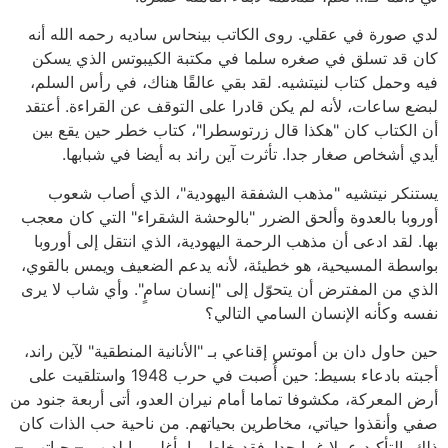
لدي صورة في عقلي. روى الكاتب بينحاس ساديه رحمه الله أنه
كان قد تسلق في صغره سلما في مكتبة الكيبوتس الذي يسكن
فيه وحمل كتاب لنيتشيه. لقد بقي عالقًا هناك، في رأس السلم،
لبضع ساعات، لأنه لم يكن قادرا على التوقف عن القراءة. أعتقد
أن الكتاب كان "هكذا قال زرتوسطرا"، كتاب خطر حين يقع بين
أيدي أشخاص صغار جدا. تأثرت آين راند به أيضا في شبابها.
يستنكر نيتشيه "مذهب الشفقة اليهودية"، الذي أصاب شعوب
أوروبا بالعدوة وألحق الضرر "بالوحشة الشقراء" التي كان معجب
بها. لقد ادعى أن مذهب الرحمة اليهودية، الذي انتقل إلى أوروبا
بواسطة المسيحية، هو خطيئة، لأنه يدعم الضعيف ويمس بالقوي،
الذي من المفترض أن يتحوّل إلى "إنسان سامٍ". وأي شاب لا يرى
نفسه وكأنه الإنسان السامي التالي؟
حين حاول دان بن أموتس إقناعي بـ "الأنانية المنطقية" لآين راند،
أجبته بادعاء بسيط: حين أُصبت في حرب 1948 واستلقيت على
أرض المعركة، مكشوفا تماما أمام نيران العدو، أتى أربعة جنود من
صفي وأنقذوا حياتي، مخاطرين بحياتهم. من ناحية حب الذات كان
ذلك بالتأكيد عملا غبيا جدا. فقد خاطروا بأغلى ما لديهم – حياتهم –