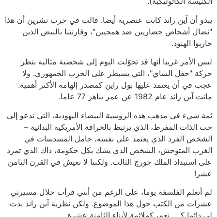
الكنيسة الكاثوليكية).
يبدو أن آين راند كانت عنصرية أيضا. قالت في حرب تشرين أن هذا
"نضال أشخاص حضاريين ضد همجيين"، وقارنتنا بالبيض الذين
حاربوا الهنود.
ليس الأمر غريبا أنها قد تحوّلت اليوم إلى شخصية مثالية بنظر
حركة "حفل الشاي"، التي يسيطر على الحزب الجمهوري. ولا
عجب في أن يعتمد عليها بول راين كمصدر إلهامه الأكثر أهمية.
ماتت آين راند عام 1982 عن عمر يناهز 77 عاما.
ثمة شيء في مذهب هذه الروسية البيضاء اليهودية، التي تدعو إلى
حب الذات المفرط، الذي يرتبط بالخرافة الأمريكية البدائية –
الشخص الفرد الذي يعتمد على نفسه، حامل المسدسات في
الغرب المتوحش، الشخص الذي يشك بكل حكومة، ذاك الذي تمرد
على استبداد الملك جورج الثالث. ولكننا لا نعيش في القرن الثامن
عشر!
لم أتعلم الفلسفة يوما، على الرغم من أنني قرأت خلال مسيرتي
عشرات من الكتب حول هذا الموضوع. ولكن نظرية آين راند بدت
لي دائما كـ… نعم، كملائمة لأبناء الثامنة عشرة.