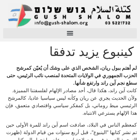
كينبوع يزيد تدفقا
لم أهتم ببول ريان، الشخص الذي على وشك أن يُعيّن كمرشح
الحزب الجمهوري في الولايات المتحدة لمنصب نائب الرئيس، حتى
سطع نجم آين راند وارتفع شأنها.
كانت آين راند، هكذا قال، أحد مصادر الإلهام لفلسفتنا المميزة.
ولأن الحديث يجري عن ريان وكأنه ليس سياسيا عاديا، كالمرشح
الرئيسي ميط روماني، بل كمفكر سياسي واقتصادي متعمق، فإن
هذا الإلهام يسترعي الانتباه.
كمعظم الناس في البلاد، صادفت اسم آين راند للمرة الأولى حين
تم نشر كتابها "الينبوع"، قبل أربع سنوات من قيام الدولة (ظهرت
الترجمة العبرية في وقت لاحق). وسرعان ما تحول إلى كتاب