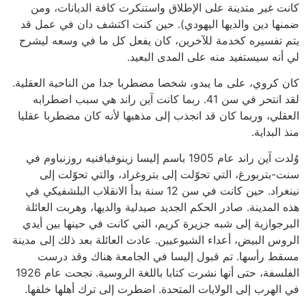
كانت غير متدينة على الإطلاق واستنكرت كافة الديانات، ومن
ضمنها دين والديها اليهودي). حين كنت اكتشف دان في عمل قد
يتم تفسيره كخدمة للآخرين، كان يفعل كل ما في وسعه ليشرح
لي أنه سيستفيد منه على المدى البعيد.
كان كروي، على ما يبدو، شخصا مضطربا جدا من الناحية العقلية.
لقد انتحر في سن 41. ربما كانت آين راند هي سبب اضطرابه
العقلي، وربما كان قد انجذب إلى مذهبها لأنه كان مضطربا عقليا
منذ البداية.
وُلدت آين راند عام 1905 باسم إليسا زينوفيافنيه روزنباوم في
سنت-بتربورغ، التي تحوّلت إلى بتروغراد، والتي تحوّلت إلى
نينغراد. حين كانت في سن 12 سنة بدأ الانقلاب البلشفيكي في
هذه المدينة. صادر الحكم الجديد صيدلية والديها، وهربت العائلة
البرجوازية إلى شبه جزيرة كريم، التي كانت في حينها بين أيدي
الروس البيض، أعداء الشيوعيين. عادت العائلة بعد ذلك إلى مدينة
مسقط رأسها. تم قبول إليسا في الجامعة هناك وقد درست
الفلسفة، حتى أنها نشرت كتابا باللغة الروسية. نجحت عام 1926
في الهرب إلى الولايات المتحدة. اضطرت إلى ترك أهلها خلفها.