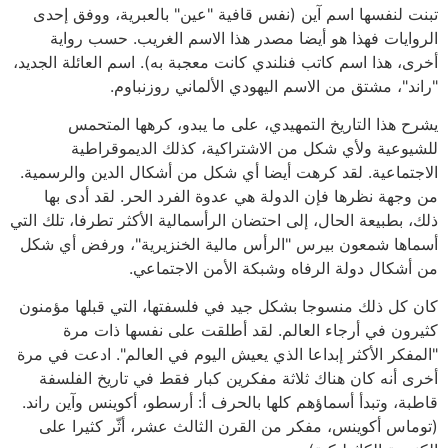
تبنت لنفسها اسم آين (نفس قافية "عين" بالعبرية، ووفق إحدى
الروايات فهذا هو أيضا مصدر هذا الاسم الغريب. حسب رواية
أخرى، هذا اسم كاتب فنلندي كانت معجبة به). اسم العائلة الجديد،
"راند"، مشتق من الاسم اليهودي الألماني روزنباوم.
يشرح هذا التاريخ التمهيدي، على ما يبدو، كرهها المتحمس
للشيوعية ولأي شكل من الاشتراكية، كذلك الديموقراطية
الاجتماعية. لقد كرهت أيضا أي شكل من أشكال الدين والرسمية.
من وجهة نظرها فإن الدولة هي عدوة الفرد الحر. لقد أدى بها
ذلك، بطبيعة الحال، إلى احتضان الرأسمالية الأكثر تطرفا، تلك التي
أسماها شمعون بيرس "الرأس مالية الخنزيرية"، ورفض أي شكل
من أشكال دولة الرفاه وشبكة الأمن الاجتماعي.
كان كل ذلك منسوجا بشكل جيد في فلسفتها، التي قبلها مؤمنون
كثيرون في أرجاء العالم. لقد أطلقت على نفسها ذات مرة
"المفكر الأكثر إبداعا الذي يعيش اليوم في العالم". ادعت في مرة
أخرى أنه كان هناك ثلاثة مفكرين كبار فقط في تاريخ الفلسفة
قاطبة، وتبدأ أسماؤهم كلها بالحرف أ: أرسطو، أكوينس وآين راند.
(توماس أكوينس، مفكر من القرن الثالث عشر، أثّر كثيرا على