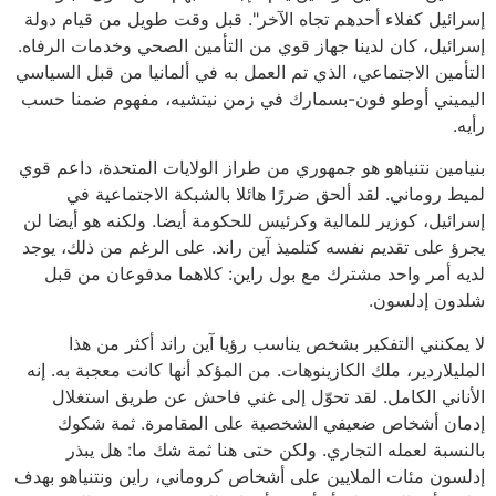
إسرائيل كفلاء أحدهم تجاه الآخر". قبل وقت طويل من قيام دولة
إسرائيل، كان لدينا جهاز قوي من التأمين الصحي وخدمات الرفاه.
التأمين الاجتماعي، الذي تم العمل به في ألمانيا من قبل السياسي
اليميني أوطو فون-بسمارك في زمن نيتشيه، مفهوم ضمنا حسب
رأيه.
بنيامين نتنياهو هو جمهوري من طراز الولايات المتحدة، داعم قوي
لميط روماني. لقد ألحق ضررًا هائلا بالشبكة الاجتماعية في
إسرائيل، كوزير للمالية وكرئيس للحكومة أيضا. ولكنه هو أيضا لن
يجرؤ على تقديم نفسه كتلميذ آين راند. على الرغم من ذلك، يوجد
لديه أمر واحد مشترك مع بول راين: كلاهما مدفوعان من قبل
شلدون إدلسون.
لا يمكنني التفكير بشخص يناسب رؤيا آين راند أكثر من هذا
المليلاردير، ملك الكازينوهات. من المؤكد أنها كانت معجبة به. إنه
الأناني الكامل. لقد تحوّل إلى غني فاحش عن طريق استغلال
إدمان أشخاص ضعيفي الشخصية على المقامرة. ثمة شكوك
بالنسبة لعمله التجاري. ولكن حتى هنا ثمة شك ما: هل يبذر
إدلسون مئات الملايين على أشخاص كروماني، راين ونتنياهو بهدف