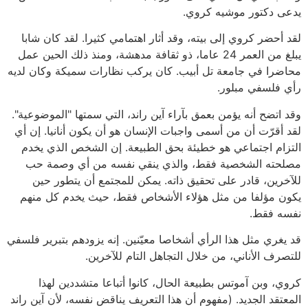
يدعى دكتور موشيه كروي.
لقد أحضر كروي إلى بيته، وقد أثار اهتمامي كثيرا. لقد كان شابا
يبلغ من العمر 24 عاما، ذو ثقافة مدهشة، ومنذ ذلك الحين عمل
محاضرا في جامعة تل أبيب. كان يركب نظارات سميكة وكان لديه
رأي فلسفي مبلور.
وقد اتضح أنه يؤمن بعمق بآراء آين راند، التي سمتها "الموضوعية".
لقد أقرّت أن من أسمى واجبات الإنسان هو أن يكون أنانيا. إن أي
التزام اجتماعي هو خطيئة بحق الطبيعة. إن الشخص الذي يخدم
مصلحته الشخصية فقط، والذي ينقي نفسه من أي وصمة حب
للآخرين، قادر على تحقيق ذاته. يمكن للمجتمع أن يتطور حين
يكون مؤلفا من مثل هؤلاء الأشخاص فقط، حيث يخدم كل منهم
نفسه فقط.
قد يغري مثل هذا الرأي أشخاصا معيّنين. إنه يزودهم بتبرير فلسفي
للتصرف الأناني، من خلال التجاهل التام للآخرين.
كروي، وبن آموتس بطبيعة الحال، كانوا أتباعا متشددين لهذا
المعتقد الجديد. (مفهوم أن هذا التعريف يناقض نفسه، لأن آين راند