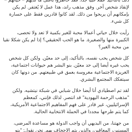
لإنقاذ شخص آخر. وفق مذهب راند، هذا عمل لا يُغتفر. لم يكن
بإمكانهم أن يربحوا من ذلك. لقد كانوا قادرين فقط على خسارة
كل شيء.
رأيت خلال حياتي أعمالا محبة للغير بكمية لا تعد ولا تحصى،
الكبيرة منها والصغيرة. ما هو الحب الحقيقي؟ إذا لم يكن شكلا نقيا
من محبة الغير؟
كل شخص يحب نفسه، بالتأكيد، إلى حد معيّن. ولكن كل شخص
يحب غيره أيضا إلى حد معيّن. بنو البشر هم حيوانات اجتماعية،
الغريزة الاجتماعية مغروسة بعمق في طبيعتهم. من دونها كان
سيتفكك المجتمع البشري.
لقد تم اصطيادي أنا أيضا خلال شبابي في شبكة نيتشيه. ولكن
"مذهب الرحمة اليهودية" قد انتصر. لذلك فإنني، كمعظم
الإسرائيليين، غير قادر على فهم المفاهيم الاجتماعية الأمريكية،
كما يتم طرحها مجددا في الحملة الانتخابية الحالية.
من جهتنا، من البديهي أن واجب الدولة هو مساعدة المرضى،
المسنين، المعاقين، والذين يتم الإجحاف بهم. نحن نقول: "بنو