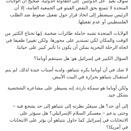
سوف يعيد "حل الدولتين" إلى الطاولة الدولية. صحيح أن الولايات
المتحدة لا تتمتع بحق النقض الفيتو في الجمعية العامة، إلا أن
الرئيس سيضطر إلى اتخاذ قرار حول تفعيل ضغوط ضد الطلب
الفلسطيني أو عدم تفعيلها.
الولايات المتحدة تشبه حاملة طائرات ضخمة. إنها تحتاج الكثير من
الوقت والمكان لكي تستدير على محورها. ولكن تغييرا طفيفا في
اتجاه الرحلة البحرية يمكن أن يكون ذا تأثير كبير على حياتنا.
السؤال الكبير في إسرائيل هو: هل سينتقم أوباما؟
لا شك في أن أوباما يكره نتنياهو، ولديه أسباب جيدة لذلك. لم يتم
استقبال نتنياهو بحرارة في البيت الأبيض.
ولكن أوباما هو سمكة باردة. إنه يسيطر على مشاعره الشخصية
بشكل جيد.
إلى أي حد؟ هل سيغيّر نظرته إلى نتنياهو إلى حد يشجع فيه –
وحتى يدعم – معسكر السلام الإسرائيلي؟ هل سيؤثر على
الانتخابات في إسرائيل كما حاول نتنياهو أن يؤثر على الانتخابات
في أمريكا؟