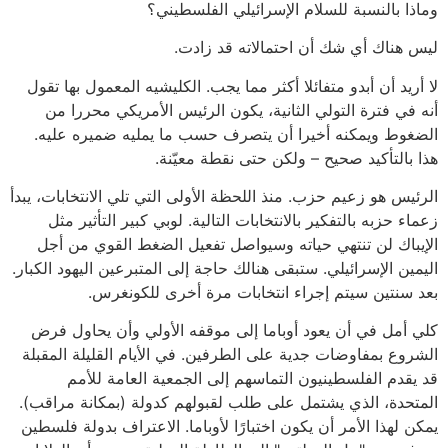
وماذا بالنسبة للسلام الإسرائيلي الفلسطيني؟
ليس هناك أي شك أن احتمالاته قد زادت.
لا أريد أن أبدو متفائلا أكثر مما يجب. الكليشيه المعمول بها تقول
أنه في فترة التولي الثانية، يكون الرئيس الأمريكي محررا من
الضغوط ويمكنه أخيرا أن يتصرف حسب ما يمليه ضميره عليه.
هذا بالتأكيد صحيح – ولكن حتى نقطة معيّنة.
الرئيس هو زعيم حزب. منذ اللحظة الأولى التي تلي الانتخابات، يبدأ
زعماء حزبه بالتفكير بالانتخابات التالية. لوبي كبير التأثير مثل
الإيباك لن تنتهي حياته وسيواصل تفعيل الضغط القوي من أجل
اليمين الإسرائيلي. ستبقى هنالك حاجة إلى المتبرعين اليهود الكبار.
بعد سنتين سيتم إجراء انتخابات مرة أخرى للكونغرس.
كلي أمل في أن يعود أوباما إلى موقفه الأولي وأن يحاول فرض
الشروع بمفاوضات جدية على الطرفين. في الأيام القليلة المقبلة
قد يقدم الفلسطينيون التماسهم إلى الجمعية العامة للأمم
المتحدة، الذي يشتمل على طلب لقبولهم كدولة (بمكانة مراقب).
يمكن لهذا الأمر أن يكون اختبارًا لأوباما. الاعتراف بدولة فلسطين