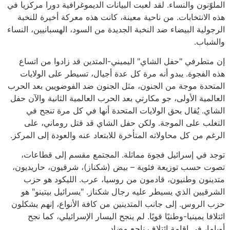
الملوّنون والنساء. لقد لعبت البيانات الديموغرافية دورا مركزيا في
هذه الانتخابات. من ناحية معينة، كانت هذه معركة أخيرة للنخبة
الرجولية البيضاء ضد النخبة الجديدة من السود، الهسبانيين، النساء
والشباب.
إن متطرفي "حفل الشاي" اليميني-المتدين قد زادوا من اتساع
هذه الفجوة. يبدو أنه مرة كل عدة أجيال، تسيطر على الولايات
المتحدة موجة من الجنون، مثل الجنون ضد الفوضويين بعد الحرب
العالمية الأولى، جو مكارتي بعد الحرب العالمية الثانية والآن حفل
الشاي. يُقال بحق الولايات المتحدة أنها في كل مرة تنجح في
التغلب على الموجة. ولكن حفل الشاي قد قتل روماني، على
الرغم من كل محاولاته المتأخرة للابتعاد عنه والعودة إلى المركز.
توجد في إسرائيل فجوة مماثلة. المجتمع مقسم إلى قطاعات،
تصوت حسب توزيعة فئوية – بيض (شكناز)، شرقيون، حاريديون،
متدينون وطنيون، قادمون من روسيا، عرب. الليكود هو حزب
الشرقيين الذي يسيطر عليه رجال شكناز. "يسرائيل بيتينو" هو
حزب الروس. إلى جانب المتدينين من كافة الأنواع، إنهم يشكلون
ائتلافا يمينيا-وطنيًا قويًا. لم ينجح اليسار الإسرائيلي، كما نجح
أوباما، في إقامة ائتلاف ناجع مضاد.