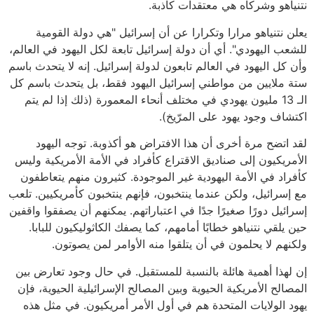
نتنياهو وشركاه هي معتقدات كاذبة.
يعلن نتنياهو مرارا وتكرارا عن أن إسرائيل "هي دولة القومية
للشعب اليهودي". أي أن دولة إسرائيل تابعة لكل اليهود في العالم،
وأن كل اليهود في العالم تابعون لدولة إسرائيل. إنه لا يتحدث باسم
ستة ملايين من مواطني إسرائيل اليهود فقط، بل يتحدث باسم كل
الـ 13 مليون يهودي في مختلف أنحاء المعمورة (ذلك إذا لم يتم
اكتشاف وجود يهود على المرّيخ).
لقد اتضح مرة أخرى أن هذا الافتراض هو أكذوبة. توجه اليهود
الأمريكيون إلى صناديق الاقتراع كأفراد في الأمة الأمريكية وليس
كأفراد في الأمة اليهودية غير الموجودة. كثيرون منهم يتعاطفون
مع إسرائيل، ولكن عندما ينتخبون، فإنهم ينتخبون كأمريكيين. تلعب
إسرائيل دورًا صغيرًا جدًا في اعتباراتهم. يمكنهم أن يصفقوا واقفين
حين يلقي نتنياهو خطابًا أمامهم، كما يصفك الكاثوليكيون للبابا.
ولكنهم لا يحلمون في أن يتلقوا منه الأوامر لمن يصوتون.
إن لهذا أهمية هائلة بالنسبة للمستقبل. في حال وجود تعارض بين
المصالح الأمريكية الحيوية وبين المصالح الإسرائيلية الحيوية، فإن
يهود الولايات المتحدة هم في أول الأمر أمريكيون. في مثل هذه