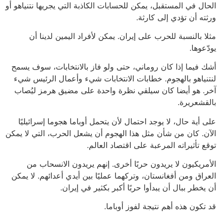
الحال في المستقبل، يمكن للحسابات الكاذبة التي يجريها نتنياهو أو
ورثته أن تؤدي إلى كارثة.
مثلا بالنسبة للحرب على إيران. يمكن لأفراد اليمين لدينا أن
يودّعوها.
أشك فيما إذا كان روماني، حتى ولو فاز بالانتخابات، سوف يسمح
لنتنياهو بالهجوم. خطابات الانتخابات شيء وأعمال الرئيس شيء
آخر. هو أيضا كان سيلقي نظرة واحدة على مضيق هرمز ليُصاب
بالقشعريرة.
على أية حال، لا يوجد احتمال لأن يتحمل أوباما هجوما إسرائيليًا
الآن. كان من شأن مثل هذا الهجوم أن يشعل الحرب، التي لا يمكن
توقع تأثيراته المرعبة على اقتصاد العالم.
الأمريكيون لا يريدون حربًا أخرى. إنهم يريدون الانسحاب من
العراق ومن أفغانستان، وتركهما عمليًا بين أيدي أعدائهم. لا يمكن
أن يخطر ببال أن يبدأوا حربًا أكبر بكثير في إيران.
قد تكون هذه أهم نتيجة لفوز أوباما.