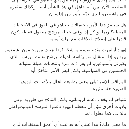
السلطة. الآن تبين أنه جاهل في هذا الشأن أيضا. وكذلك سفيره
في واشنطن، الذي عيّنه بأمر من إدلسون.
هل سيضرّ هذا الأمر باحتمالات نتنياهو في الفوز في الانتخابات
المقبلة؟ ربما. ولكن إذا وقف حياله مرشح معقول فقط، يكون
قادرا على إصلاح العلاقات مع براك أوباما.
إيهود أولمرت يقدم نفسه مرشحًا كهذا. هناك من يحلمون بشمعون
بيرس، إذا استقال من رئاسة الدولة ليرشح نفسه. بيرس، الذي
يكبرني بأسبوعين، لم يفز ذات مرة بانتخابات طيلة سنواته
الخمسين في السياسية. ولكن ليس الأمر متأخرًا أبدا.
المراقب الإسرائيلي معني بطبيعة الحال بالأصوات اليهودية.
الصورة حقا مثيرة.
نتنياهو لم يخف دعمه لروماني. ولكن النتائج في فلوريدا وفي
ولايات أخرى تبيّن أن معظم اليهود دعموا المرشح الديموقراطي
بالذات، كما فعلوا دائما.
ما معنى ذلك؟ هذا عيني أنه قد ثبت أن أعمق المعتقدات لدى