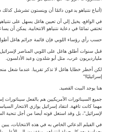
(أتباع نتنياهو يدعون دائمًا أن وينستون تشرشل كذلك
في الواقع، يخيل إلي أن تعيين هاغل يسهل على نتنياهو. ل
تختفي تمامًا في دعاية نتنياهو الانتخابية. يمكن أن يس
حسب رأي رؤساء اللوبي فإن قائمة جرائم هاغل أطول
قبل سنوات أطلق هاغل على اللوبي المناصر لإسرائيل ف
مليارديريون عرب، مثل أبو شلدون وعبد الأدلسون.
لكن أخطر خطايا هاغل لا تذكر تقريبا. عندما شغل منص
إسرائيليًا!"
هنا يوجد البيت القصيد.
جميع السيناتورات الأمريكيين هم بالفعل سيناتورات إ
مهما كانت تافهة. انتقاد إسرائيل يوازي الانتحار ال
لإسرائيل"، بل وقد استغل قوته أيضا من أجل تنحية السي
في الفيلم الدعائي الخاص به في هذه الانتخابات، يبي
بحماسة بعد كل جملة لنتنياهو، ويقفزون إلى الأعلى وا