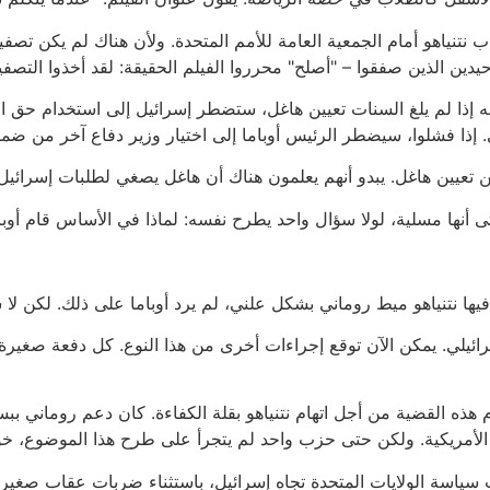
اب نتنياهو أمام الجمعية العامة للأمم المتحدة. ولأن هناك لم يكن تصف
 الوحيدين الذين صفقوا – "أصلح" محرروا الفيلم الحقيقة: لقد أخذوا ا
نه إذا لم يلغ السنات تعيين هاغل، ستضطر إسرائيل إلى استخدام حق ا
 من تعيين هاغل. يبدو أنهم يعلمون هناك أن هاغل يصغي لطلبات إسرائيل.
وحتى أنها مسلية، لولا سؤال واحد يطرح نفسه: لماذا في الأساس قام أ
د فيها نتنياهو ميط روماني بشكل علني، لم يرد أوباما على ذلك. لكن ل
رائيلي. يمكن الآن توقع إجراءات أخرى من هذا النوع. كل دفعة صغيرة
م هذه القضية من أجل اتهام نتنياهو بقلة الكفاءة. كان دعم روماني بب
مريكية. ولكن حتى حزب واحد لم يتجرأ على طرح هذا الموضوع، خوفا
 سياسة الولايات المتحدة تجاه إسرائيل، باستثناء ضربات عقاب صغيرة 