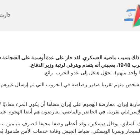
לأرش
ن ذلك بسبب ماضيه العسكري. لقد حاز على عدة أوسمة على الشجاعة في
الدفاع.
واحد منهم)، تحوّل هاغل إلى عدو للحرب. رائع.
 شخص منهم تقريبا صفير رصاصة في الحروب التي تم إرسال غيرهم إ
ة إيران. معارضة الهجوم على إيران معناها أن يكون المرء معاديًا لإسر
إسرائيلي تقريبا، في الحاضر والماضي، يعارضون هم أيضا الهجوم على إ
 السابق، يوفال ديسكين، وقد أعطى وصفا مخيفا لتصرف بنيامين نتنيا
السيجار وشربا الويسكي. ضباط الجيش وقادة خدمات الأمن صُدموا. يُع