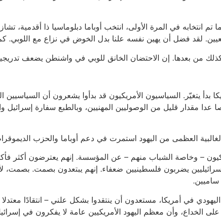
عندما تم انتخابه في المرة الأولى، انتخب أوباما دبلوماسيا ذا أقدمية
لتعيين. لقد فضل أن يهين نفسه علنا بدل الخوض في نزاع مع اللوبي. ك
 وكذلك من بعدها. إن الاحتضان الخانق للوبي في واشنطن يضعف تدريجيا.
 بدأ يتغيّر. السياسيون الأمريكيون قد بدأوا يشعرون أن السياسيين ال
خصا عدا مقدار قليل من الوصوليين المهنيين، وبالطبع سفارة إسرائيل وا
لغالبية العظمى من اليهود استمرت في دعم أوباما والحزب الديموقرا
مريكيون – وخاصة الشباب منهم – عن المؤسسة. إنهم يعترضون أكثر فأكثر
سرائيليين يضربون فلسطينيين ضعفاء. إنهم يبتعدون بصمت. بصمت، لأن
 ساميين.
دي في أمريكا، مستعدون أن ينتقدوا بشكل علني – انتقادًا معتدلا جد
على الخداع، وأن معظم اليهود الأمريكيين عامة لا يفكرون في إسرائيل