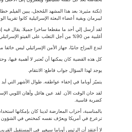
(نكتة مثيرة: بعد هذا المشهد المُخجل، يبين الفيلم خط
ليبرمان وبقية أعضاء البعثة الإسرائيلية كانوا تقريبا
لقد أرسل إلي أحد ما مقطعا ساخرا جميلا. يقال فيه إ
أغلبية من 90% من أجل التغلب على الفيتو الإسرائيلي. إذا فشلوا، سيضطر الرئيس أوباما إلى اختيار وزير دفاع آخر من ضمن قائمة من ثلاثة مرشحين يقدمها له نتنياهو.
لندع المزاح جانبًا، جهاز الأمن الإسرائيلي ليس خائفا
كل هذه القضية كان يمكنها أن تُعتبر لا أهمية فيها، 
يوجد لهذا السؤال جواب قاطع: الانتقام.
يتميّز أوباما في إخفاء عواطفه. طوال الأشهر التي أي
لقد حان الوقت الآن. لقد عين هاغل وأهان اللوبي الإس
كضربة قاسية.
بالمناسبة، أحزاب المعارضة لدينا كان بإمكانها استخدا
ترعرع في أمريكا ويعرّف نفسه كمختص في الشؤون الأ
لا أعتقد أن الرئيس أوباما سيغير في المستقبل القريب