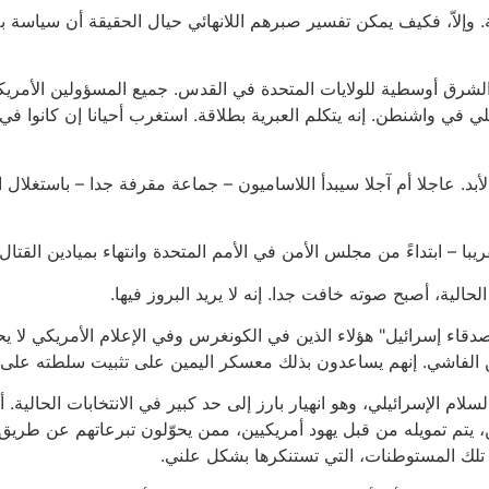
 وإلاّ، فكيف يمكن تفسير صبرهم اللانهائي حيال الحقيقة أن سياس
لشرق أوسطية للولايات المتحدة في القدس. جميع المسؤولين الأمريكيي
 في واشنطن. إنه يتكلم العبرية بطلاقة. استغرب أحيانا إن كانوا في ل
أبد. عاجلا أم آجلا سيبدأ اللاساميون – جماعة مقرفة جدا – باستغلا
ريبا – ابتداءً من مجلس الأمن في الأمم المتحدة وانتهاء بميادين الق
حالية، أصبح صوته خافت جدا. إنه لا يريد البروز فيها.
قاء إسرائيل" هؤلاء الذين في الكونغرس وفي الإعلام الأمريكي لا يح
 الفاشي. إنهم يساعدون بذلك معسكر اليمين على تثبيت سلطته على ا
سلام الإسرائيلي، وهو انهيار بارز إلى حد كبير في الانتخابات الحالية.
 يتم تمويله من قبل يهود أمريكيين، ممن يحوّلون تبرعاتهم عن طري
 تلك المستوطنات، التي تستنكرها بشكل علني.