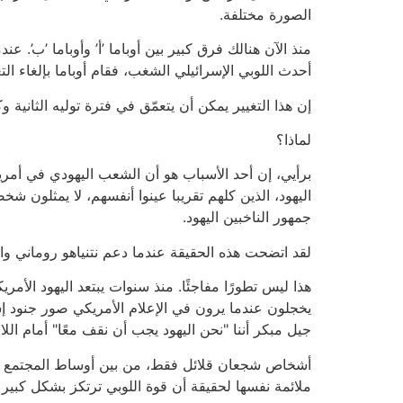
الصورة مختلفة.
منذ الآن هنالك فرق كبير بين أوباما ’أ’ وأوباما ’ب’. 
أحدث اللوبي الإسرائيلي الشغب، فقام أوباما بإلغاء ا
إن هذا التغيير يمكن أن يتعمّق في فترة توليه الثانية
لماذا؟
برأيي، إن أحد الأسباب هو أن الشعب اليهودي في أمريكا
اليهود، الذين كلهم تقريبا عينوا أنفسهم، لا يمثلون ش
جمهور الناخبين اليهود.
لقد اتضحت هذه الحقيقة عندما دعم نتنياهو روماني وا
هذا ليس تطورًا مفاجئًا. منذ سنوات يبتعد اليهود الأ
يخجلون عندما يرون في الإعلام الأمريكي صور جنود إ
جيل مبكر أننا "نحن اليهود يجب أن نقف معًا" أمام اللا
أشخاص شجعان قلائل فقط، من بين أوساط المجتمع اليهو
ملائمة نفسها لحقيقة أن قوة اللوبي ترتكز بشكل كبير 