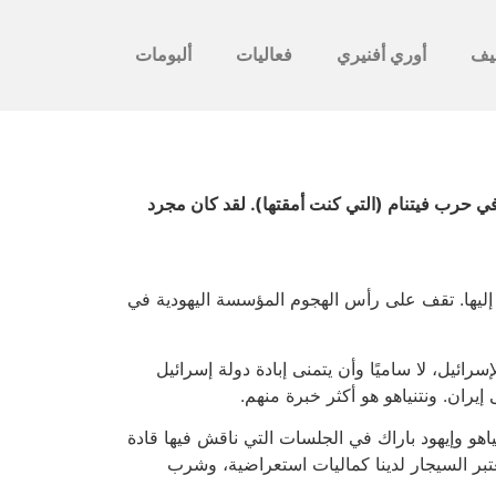
يف
أوري أفنيري
فعاليات
ألبومات
 حرب فيتنام (التي كنت أمقتها). لقد كان مجرد
ليها. تقف على رأس الهجوم المؤسسة اليهودية في
ائيل، لا ساميًا وأن يتمنى إبادة دولة إسرائيل
يران. ونتنياهو هو أكثر خبرة منهم.
هو وإيهود باراك في الجلسات التي ناقش فيها قادة
تبر السيجار لدينا كماليات استعراضية، وشرب