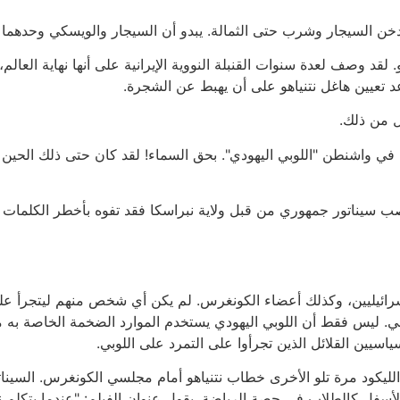
 دخن السيجار وشرب حتى الثمالة. يبدو أن السيجار والويسكي وحدهما 
قد وصف لعدة سنوات القنبلة النووية الإيرانية على أنها نهاية العالم، 
اعد تعيين هاغل نتنياهو على أن يهبط عن الشجرة.
 من ذلك.
ي واشنطن "اللوبي اليهودي". بحق السماء! لقد كان حتى ذلك الحين وا
ب سيناتور جمهوري من قبل ولاية نبراسكا فقد تفوه بأخطر الكلمات على
سرائيليين، وكذلك أعضاء الكونغرس. لم يكن أي شخص منهم ليتجرأ على
سياسي. ليس فقط أن اللوبي اليهودي يستخدم الموارد الضخمة الخاصة ب
اسيين القلائل الذين تجرأوا على التمرد على اللوبي.
ن الليكود مرة تلو الأخرى خطاب نتنياهو أمام مجلسي الكونغرس. السي
لأسفل كالطلاب في حصة الرياضة. يقول عنوان الفيلم: "عندما يتكلم نت