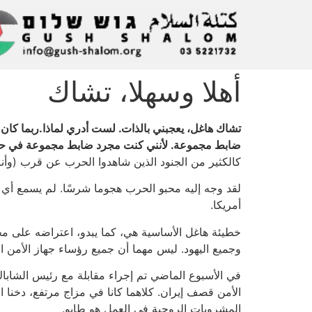
أهلا وسهلا، تشاك
تشاك هاغل، يعجبني بالذات. لست أدري لماذا.ربما كا
ضابط مجموعة. لأنني كنت مجرد ضابط مجموعة في حرب 1948، يعجبني أنه يتقدم ويترقى لرتبة وزير 
كالكثير من الجنود الذين شاهدوا الحرب عن قرب (وأنا 
لقد وجه إليه محبو الحرب هجوما شرسًا. لم يسمع أي
أمريكا.
خطيئة هاغل الأساسية هي، كما يبدو، اعتراضه على محارب
وجميع اليهود. ليس مهما أن جميع رؤساء جهاز الأمن ال
في الأسبوع الماضي تم إجراء مقابلة مع رئيس الشاباك
الأمن قصف إيران. كلاهما كانا في مزاج مرتفع، دخنا 
المشروبات الروحية في العمل هو طابو.