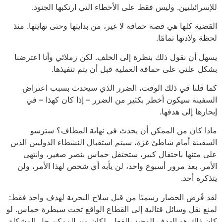
للإسرائيليين. وليس فقط على الأخطاء التي ارتكبها الجنود.
القضية كلها هي قصة حماقة لا غير، من بدايتها وحتى نهايتها. منذ
لحظة ولادتها تمامًا.
يسهل أن نقول ذلك بنظرة إلى الخلف. لكن زملائي وأنا اعترضنا
بشكل علني على حماقة العملية قبل أن يتم تنفيذها.
كما قلنا في ذلك الوقت، الضرر الذي سيحدث بسبب اعتراض
السفينة سيكون أخطر بكثير من الضرر – إذا كان كهذا – في
إبحارها إلى هدفها.
ماذا كان من الممكن أن يحدث في نهاية المطاف؟ سترسو
السفينة أمام شاطئ غزة، سيتم استقبال النشطاء الدوليين الذين
على متنها باحتفال كبير، ستحتفل حماس بنصر صغير، وانتهى
الأمر. بعد مرور أسبوع واحد، لن يأبه أي شخص لهذا الأمر، ولن
يتذكره أحد.
لقد فُرض الحصار رسميًا من قبل سلاح البحرية لهدف واحد فقط:
لمنع نقل وسائل قتالية إلى القطاع الواقع تحت سيطرة حماس. لو
كان ذلك هو الهدف الوحيد بالفعل، لكان من الممكن حل المشكلة