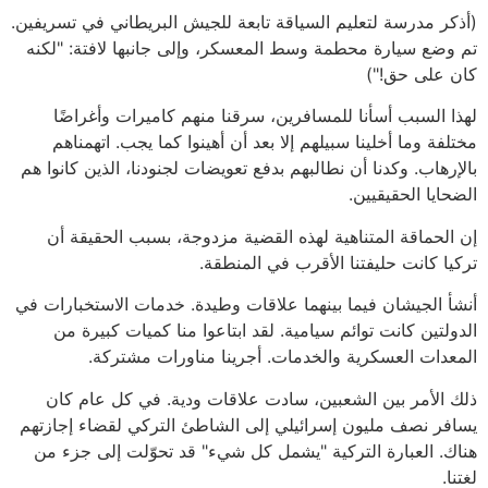
(أذكر مدرسة لتعليم السياقة تابعة للجيش البريطاني في تسريفين.
تم وضع سيارة محطمة وسط المعسكر، وإلى جانبها لافتة: "لكنه
كان على حق!")
لهذا السبب أسأنا للمسافرين، سرقنا منهم كاميرات وأغراضًا
مختلفة وما أخلينا سبيلهم إلا بعد أن أهينوا كما يجب. اتهمناهم
بالإرهاب. وكدنا أن نطالبهم بدفع تعويضات لجنودنا، الذين كانوا هم
الضحايا الحقيقيين.
إن الحماقة المتناهية لهذه القضية مزدوجة، بسبب الحقيقة أن
تركيا كانت حليفتنا الأقرب في المنطقة.
أنشأ الجيشان فيما بينهما علاقات وطيدة. خدمات الاستخبارات في
الدولتين كانت توائم سيامية. لقد ابتاعوا منا كميات كبيرة من
المعدات العسكرية والخدمات. أجرينا مناورات مشتركة.
ذلك الأمر بين الشعبين، سادت علاقات ودية. في كل عام كان
يسافر نصف مليون إسرائيلي إلى الشاطئ التركي لقضاء إجازتهم
هناك. العبارة التركية "يشمل كل شيء" قد تحوّلت إلى جزء من
لغتنا.