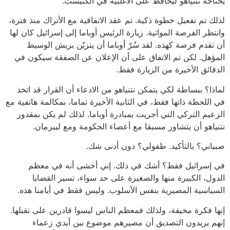
يحتاجه نتنياهو ليحافظ على الأغلبية في الكنيست.
لذلك تم تفعيل خطوة ذكية. تم عقد الاتفاقية مع الأتراك منذ فترة،
وانتظر الفرصة المواتية. زيارة الرئيس أوباما إلى إسرائيل كان لها
أن تقدم فرصة كهذه. لقد سُرّ أوباما أن يتزيّن بريش الوسيط
المؤهل. لكن تم الاتفاق على أن الإعلان عن الصفقة سيكون في
الدقائق الأخيرة من الزيارة فقط.
لماذا؟ ببساطة لكي يتمكن نتنياهو من الادعاء أن القرار قد اتخذ
في اللحظة ذاتها فقط، في الثانية الأخيرة تماما، بمكالمة هاتفية مع
الزعيم التركي التي أجريت بمبادرة أوباما. لذلك لم يكن بمقدور
نتنياهو أن يتشاور مسبقا مع أعضاء الحكومة ومع ليبرمان.
صبياني؟ بالتأكيد. طفولي؟ دون أدنى شك.
في إسرائيل فقط؟ أشك في ذلك. إني أخشى أنه في معظم
الدول، الكبيرة منها والصغيرة على حد سواء، تسير القضايا
السياسية المصيرية بنفس الأسلوب. وليس فقط في أيامنا هذه.
إنها فكرة مخيفة، ولذلك فمعظم الناس ليسوا قادرين على تقبلها.
إنهم يريدون التصديق أن مصيرهم موضوع بين أيدي زعماء