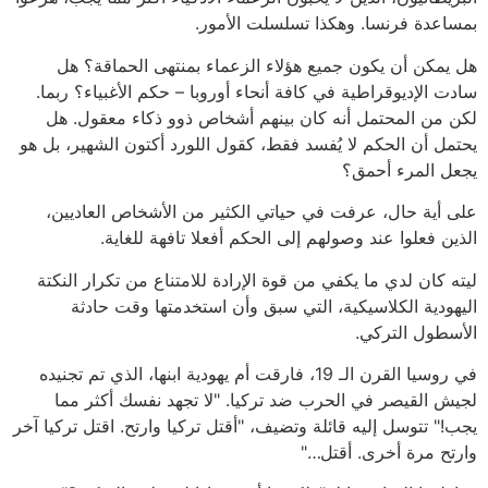
بمساعدة فرنسا. وهكذا تسلسلت الأمور.
هل يمكن أن يكون جميع هؤلاء الزعماء بمنتهى الحماقة؟ هل
سادت الإديوقراطية في كافة أنحاء أوروبا – حكم الأغبياء؟ ربما.
لكن من المحتمل أنه كان بينهم أشخاص ذوو ذكاء معقول. هل
يحتمل أن الحكم لا يُفسد فقط، كقول اللورد أكتون الشهير، بل هو
يجعل المرء أحمق؟
على أية حال، عرفت في حياتي الكثير من الأشخاص العاديين،
الذين فعلوا عند وصولهم إلى الحكم أفعلا تافهة للغاية.
ليته كان لدي ما يكفي من قوة الإرادة للامتناع من تكرار النكتة
اليهودية الكلاسيكية، التي سبق وأن استخدمتها وقت حادثة
الأسطول التركي.
في روسيا القرن الـ 19، فارقت أم يهودية ابنها، الذي تم تجنيده
لجيش القيصر في الحرب ضد تركيا. "لا تجهد نفسك أكثر مما
يجب!" تتوسل إليه قائلة وتضيف، "أقتل تركيا وارتح. اقتل تركيا آخر
وارتح مرة أخرى. أقتل…"