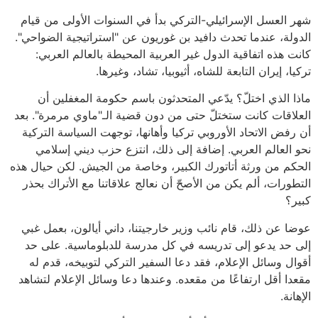
شهر العسل الإسرائيلي-التركي بدأ في السنوات الأولى من قيام
الدولة، عندما تحدث دافيد بن غوريون عن "استراتيجية الضواحي".
كانت هذه اتفاقية الدول غير العربية المحيطة بالعالم العربي:
تركيا، إيران التابعة للشاه، أثيوبيا، تشاد، وغيرها.
ماذا الذي اختلّ؟ يدّعي المتحدثون باسم حكومة المغفلين أن
العلاقات كانت ستختلّ حتى من دون قضية الـ"ماوي مرمرة". بعد
أن رفض الاتحاد الأوروبي تركيا وأهانها، توجهت السياسة التركية
نحو العالم العربي. إضافة إلى ذلك، انتزع حزب ديني إسلامي
الحكم من ورثة أتاتورك الكبير، وخاصة من الجيش. لكن حيال هذه
التطورات، ألم يكن من الأصحّ أن نعالج علاقاتنا مع الأتراك بحذر
كبير؟
عوضا عن ذلك، قام نائب وزير خارجيتنا، داني أيالون، بعمل غبي
إلى حد يدعو إلى تدريسه في كل مدرسة للدبلوماسية. على حد
أقوال وسائل الإعلام، فقد دعا السفير التركي لتوبيخه، قدم له
مقعدا أقل ارتفاعًا من مقعده. وعندها دعا وسائل الإعلام لتشاهد
الإهانة.