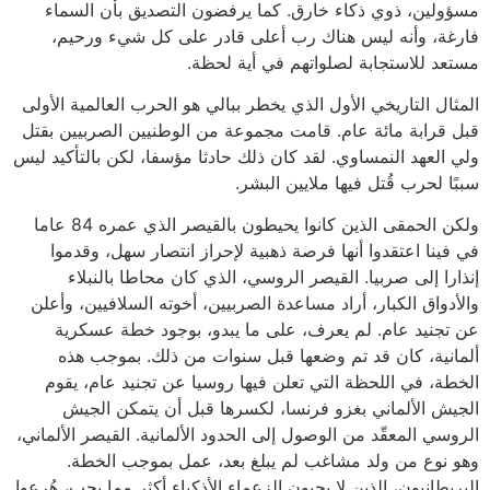
مسؤولين، ذوي ذكاء خارق. كما يرفضون التصديق بأن السماء
فارغة، وأنه ليس هناك رب أعلى قادر على كل شيء ورحيم،
مستعد للاستجابة لصلواتهم في أية لحظة.
المثال التاريخي الأول الذي يخطر ببالي هو الحرب العالمية الأولى
قبل قرابة مائة عام. قامت مجموعة من الوطنيين الصربيين بقتل
ولي العهد النمساوي. لقد كان ذلك حادثا مؤسفا، لكن بالتأكيد ليس
سببًا لحرب قُتل فيها ملايين البشر.
ولكن الحمقى الذين كانوا يحيطون بالقيصر الذي عمره 84 عاما
في فينا اعتقدوا أنها فرصة ذهبية لإحراز انتصار سهل، وقدموا
إنذارا إلى صربيا. القيصر الروسي، الذي كان محاطا بالنبلاء
والأدواق الكبار، أراد مساعدة الصربيين، أخوته السلافيين، وأعلن
عن تجنيد عام. لم يعرف، على ما يبدو، بوجود خطة عسكرية
ألمانية، كان قد تم وضعها قبل سنوات من ذلك. بموجب هذه
الخطة، في اللحظة التي تعلن فيها روسيا عن تجنيد عام، يقوم
الجيش الألماني بغزو فرنسا، لكسرها قبل أن يتمكن الجيش
الروسي المعقّد من الوصول إلى الحدود الألمانية. القيصر الألماني،
وهو نوع من ولد مشاغب لم يبلغ بعد، عمل بموجب الخطة.
البريطانيون، الذين لا يحبون الزعماء الأذكياء أكثر مما يجب، هُرعوا