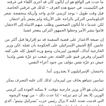
ما حدث في الواقع هو أن أيالون كان قد أجرى اللقاء في غرفته
في الكنيست. في جميع هذه الغرف – كذلك في غرفتي الخاصة،
قبل وقت طويل – يوجد كرسي عادي واحد وأريكة منخفضة. شعر
الدبلوماسي التركي بالراحة على الأريكة ولم يشعر بأي احتقار.
لكن عندما دعا أيالون الصحفيين وطلب منهم الانتباه إلى الاحتقار،
قاموا بنشر الأمر وجعلوا الجمهور التركي ينفجر غضبا.
إن صيغة الاعتذار على قضية السفينة قد تم إقرارها قبل أكثر من
عامين. ألحّ الجيش الإسرائيلي على الحكومة بأن تقبله. لكن وزير
الخارجية آنذاك، أفيغدور ليبرمان، وضع وزنه الثقيل كله على كفة
الميزان وفرض فيتو على اللفتة. نحن شعب ذو عزّة نفس ولدينا
جيش ذو عزّة نفس مؤلف من جنود أعزاء النفس.
باختصار، الإسرائيليون لا يعتذرون. أبدا.
بنيامين نتنياهو يخاف من ليبرمان. لذلك كان عليه التصرف بمكر.
ليبرمان هو الآن وزير خارجية مؤقت. لا يمكنه العودة إلى كرسي
الوزير، إلا بعد أن تتم تبرئته – إذا حدث ذلك – من تهمة الرشوة
التي قدمت ضده. لكنه لا يزال رئيس حزب "يسرائيل بيتينو"، الذي