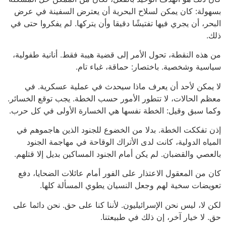
بسهولة: كان يمكن لسلاح البحرية أن يعترض السفينة في عرض
البحر، أن يجري فيها تفتيشًا دقيقا وأن يتركها. لم يفكروا حتى في
ذلك.
من هذه النقطة، تحول الأمر إلى قضية هيبة فقط. أنانية طفولية،
سياسية وشخصية. باختصار: حماقة، غباء تام.
لا يمكن لأحد أن يعرف ماذا سيحدث في عملية عسكرية. في
معظم الحالات، لا تتطور الأمور حسب الخطة. يجب توقع الخسائر.
وكما سبق وقيل: الخطة نفسها هي الخسارة الأولى في كل حرب.
إذن تفككت الخطة. بدلا من الخضوع للجنود الذين هاجموهم في
المياه الدولية، كانت لدى الأتراك الوقاحة في مهاجمة الجنود
بالعصي والقضبان. لم يكن أمام الجنود المساكين بديل إلا قتلهم.
كان من المعقول الاعتذار على الفور أمام عائلات الضحايا، دفع
تعويضات سخية لهم وجعل النسيان يطوي المسألة كلها.
لكن لا، ليس نحن الإسرائيليون. لأننا كنا على حق. نحن دائما على
حق. لا خيار آخر، إن ذلك في طبيعتنا.