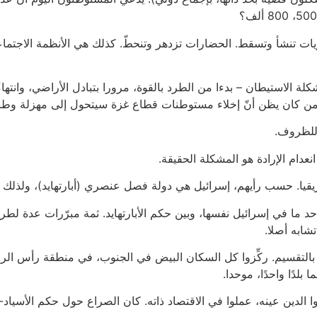
ريات تنشأ وتسقط. الحضارات تزدهر وتنحطّ. كذلك هي الأنظمة الاجتماع
لة الاستيطان – بدءا من الطرد بالقوة، مرورا بتبادل الأراضي، وانته
 من كان يظن أنّ إخلاء مستوطنات قطاع غزة سيتحول إلى مهزلة وطن
 للظروف.
عدام الإرادة هو المشكلة الحقيقة.
قيا. حسب رأيهم، إسرائيل هي دولة فصل عنصري (أبارتهايد)، ولذلك فإ
حد ما في إسرائيل نفسها، وبين حكم الأبارتهايد. ثمة مبرّرات عدة لطر
تشابه أصلا.
التقسيم. ركِّزوا كل السكان البيض في الجنوب، في منطقة رأس الرجاء
بلدًا واحدًا، موحدا.
الدين عينه، عملوا في الاقتصاد ذاته. كان الصراع حول حكم الأسياد- ال