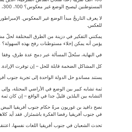
المستوطنين ليصبح الوضع غير معكوس؟ 100، 300، 500، 800 ألف؟
لا يعرف التاريخُ مبدأ الوضع غير المعكوس. الإمبراطو
للعكس.
يمكنني التفكير في دزينة من الطرق المختلفة لحلّ مشك
يؤمن أنه يمكن إخلاء مستوطنات رفح بهذه السهولة؟
في النهاية، ستُحلّ المسألة عبر دمج عدة طرق، وفقا
كل المشاكل الضخمة قابلة للحل – إن توفرت الإرادة. ان
يستند مساندو حل الدولة الواحدة إلى تجربة جنوب أفري
ثمة تشابه كبير بين الوضع في الأراضي المحتلة، وإلى 
التشابه بين البلدَين قليلٌ جدا في الواقع – إن كان ثمة 
نصح دافيد بن غوريون مرةً حكام جنوب أفريقيا البيض ب
في جنوب أفريقيا رفضا الفكرة باشمئزاز. فقد أيد كلاهما 
تحدث الشعبان في جنوب أفريقيا اللغات نفسها، اعتنقوا 