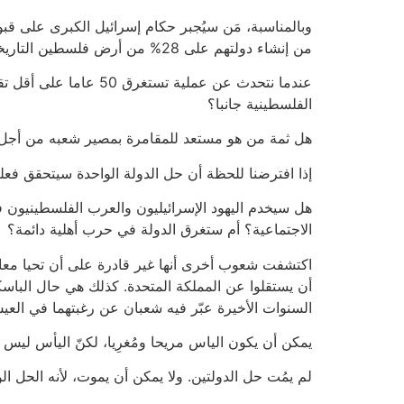
وبالمناسبة، مَن سيُجبر حكام إسرائيل الكبرى على قبو
من إنشاء دولتهم على 28% من أرض فلسطين التاريخية، فلماذا ستخضع للرأي العام العالمي في المستقبل وتحقق فكرة تعني تفكيك دولة إسرائيل؟
عندما نتحدث عن عملية
الفلسطينية جانبا؟
هل ثمة من هو مستعد للمقامرة بمصير شعبه من أجل ن
إذا افترضنا للحظة أن حل الدولة الواحدة سيتحقق فعلي
هل سيخدم اليهود الإسرائيليون والعرب الفلسطينيون في
الاجتماعية؟ أم ستغرق الدولة في حرب أهلية دائمة؟
اكتشفت شعوب أخرى أنها غير قادرة على أن تحيا معا ف
أن يستقلوا عن المملكة المتحدة. كذلك هي حال الباسكي
السنوات الأخيرة عبّر فيه شعبان عن رغبتهما في العيش
يمكن أن يكون الياس مريحا ومُغرِيا، لكنّ اليأس ليس ح
لم يمُت حل الدولتين. ولا يمكن أن يموت، لأنه الحل الو