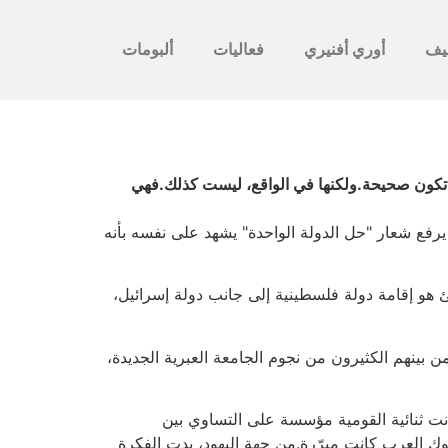
يف
أوري أفنيري
فعاليات
ألبومات
ّ أن تكون صحيحة.ولكنها في الواقع، ليست كذلك.فهي
يرفع شعار "حل الدولة الواحدة" يشهد على نفسه بأنه
م 1949، عقب حرب العام 1948، أنّ الحلّ الوحيد للوضع الناشئ هو إقامة دولة فلسطينية إلى جانب دولة إسرائيل،
 بينهم الكثيرون من نجوم الجامعة العبرية الجديدة،
كانت ثنائية القومية مؤسسة على التساوي بين
 عدد السكان، فإن شكوك العرب كانت مبرّرة.من جهة اليهود، بدت الفكرة