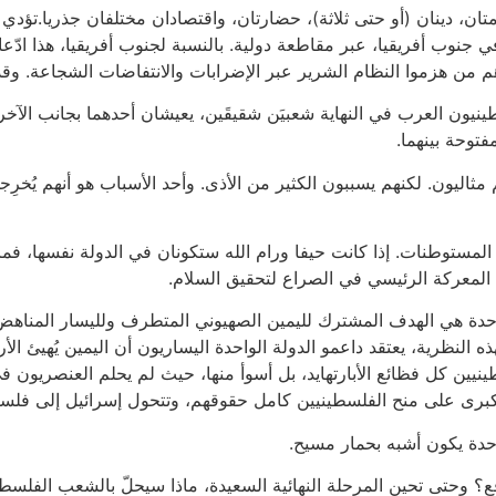
أمتان، دينان (أو حتى ثلاثة)، حضارتان، واقتصادان مختلفان جذريا.تؤد
 جنوب أفريقيا، عبر مقاطعة دولية. بالنسبة لجنوب أفريقيا، هذا ادّعاء
م هم من هزموا النظام الشرير عبر الإضرابات والانتفاضات الشجاعة. وق
سطينيون العرب في النهاية شعبيَن شقيقَين، يعيشان أحدهما بجانب الآخ
فتوحة بينهما.
مثاليون. لكنهم يسببون الكثير من الأذى. وأحد الأسباب هو أنهم يُخ
لمستوطنات. إذا كانت حيفا ورام الله ستكونان في الدولة نفسها، فم
المعركة الرئيسي في الصراع لتحقيق السلام.
لواحدة هي الهدف المشترك لليمين الصهيوني المتطرف ولليسار المناهض
 النظرية، يعتقد داعمو الدولة الواحدة اليساريون أن اليمين يُهيئ الأرض
ينيين كل فظائع الأبارتهايد، بل أسوأ منها، حيث لم يحلم العنصريون
لكبرى على منح الفلسطينيين كامل حقوقهم، وتتحول إسرائيل إلى فلس
 واحدة يكون أشبه بحمار مسيح.
؟ وحتى تحين المرحلة النهائية السعيدة، ماذا سيحلّ بالشعب الفلسط