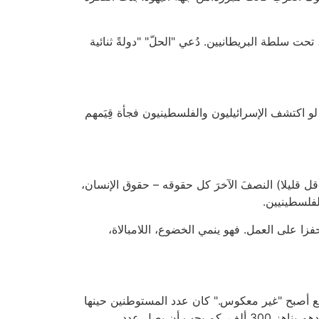
ت سلطة البريطانيين. دُعي "الحلّ" "دولةً ثنائية
 لو اكتشف الإسرائيليون والفلسطينيون فجأة قِيَمهم
ل قليلا) النصفَ الآخرَ كل حقوقه – حقوق الإنسان،
فلسطينيين.
زا على العمل. فهو ينمي الخضوع، اللامبالاة،
وضع أصبح "غير معكوس." كان عدد المستوطنين حينها
100 ألف تقريبا (عدا سكان القدس الشرقية، الذين يشكّلون قضية بحد ذاتها، بإجماع دولي). يدّعي المستوطنون اليوم أنّ عددهم يناهز 300 ألف. كم يجب أن يصل عدد