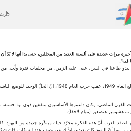
לأرش
أخيرة مرات عديدة على ألسنة العديد من المحللين، حتى بدا أنها لا بُد
 فيه".
ين يبدو طاعنا في السن، عفى عليه الزمن، من مخلفات فترة ولّت. من 
ليس ذلك إلا دليلًا على دورية الأفكار. منذ أن أعلنّا مطلع العا
ات القرن الماضي. وكان داعموها الأساسيون مثقفين ذوي نية حسنة، من
زب هشومير هتصعير (مبام لاحقا).
. اعتقد العرب أنّ هذه الفكرة مجرّد حيلة مبتكَرة جديدة من اليهود. 
عتَين العرقيتَين في البلاد – 50% يهود، 50% عرب. وبما أنّ اليهود كان بعيدين آنذّاك عن نصف