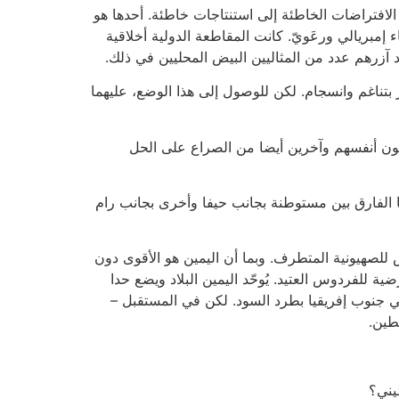
ي الافتراضات الخاطئة إلى استنتاجات خاطئة. أحدها هو
 إمبريالي ورعَويّ. كانت المقاطعة الدولية أخلاقية
د آزرهم عدد من المثاليين البيض المحليين في ذلك.
ر بتناغم وانسجام. لكن للوصول إلى هذا الوضع، عليهما
رِجون أنفسهم وآخرين أيضا من الصراع على الحل
ا الفارق بين مستوطنة بجانب حيفا وأخرى بجانب رام
 للصهيونية المتطرف. وبما أن اليمين هو الأقوى دون
ية للفردوس العتيد. يُوحّد اليمين البلاد ويضع حدا
 في جنوب إفريقيا بطرد السود. لكن في المستقبل –
طين.
يني؟