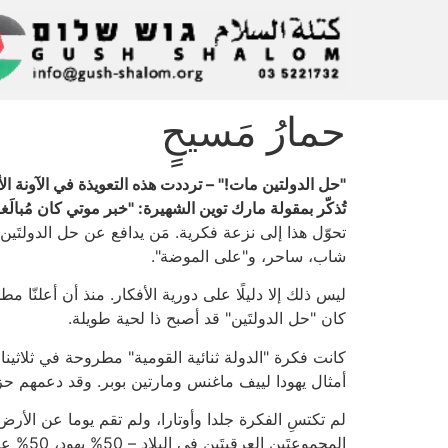
حمارُ مَسيحٍ
"حل الدولتين مات!" – ترددت هذه التعويذة في الآونة ال
تُذكّر بمقولة مارك توين الشهيرة: "خبر موتي كان مُبالَغا
تحوّل هذا إلى نزعة فكرية. مَن يدافع عن حل الدولتَ
شاب، ساحر، و"على الموضة".
كان "حل الدولتَين" قد أصبح ذا لحية طويلة.
كانت فكرة "الدولة ثنائية القومية" مطروحة في ثلاثين
أمثال يهودا لييف ماغنس ومارتين بوبر. وقد دعمهم ح
لم تكتسِ الفكرة جلدا وأوتارا، ولم تقم يوما عن الأرض
المجمو