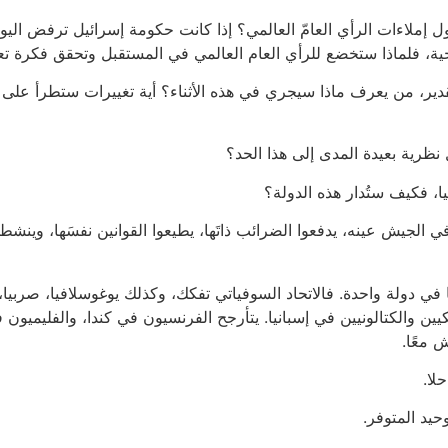
ل إملاءات الرأي العامّ العالمي؟ إذا كانت حكومة إسرائيل ترفض اليو
 تستغرق 50 عاما على أقل تقدير، من يعرف ماذا سيجري في هذه الأثناء؟ أية تغييرات
ظرية بعيدة المدى إلى هذا الحد؟
ا، فكيف ستُدار هذه الدولة؟
 الجيش عينه، يدفعوا الضرائب ذاتَها، يطيعوا القوانين نفسَها، وينش
ي دولة واحدة. فالاتحاد السوفياتي تفكك، وكذلك يوغوسلافيا، صربيا،
ين والكتالونيين في إسبانيا. يتأرجح الفرنسيون في كندا، والفليميو
 معًا.
لا.
حيد المتوفر.