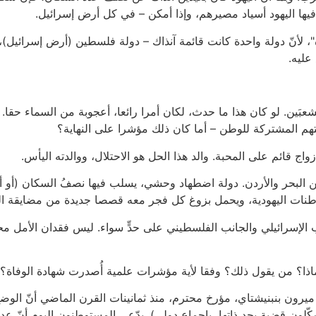
يها اليهود أسياد مصيرهم، وإذا أمكن – في كل أرض إسرائيل.
 لأنّ دولة واحدة كانت قائمة آنذاك – دولة فلسطين (أرض إسرائيل)، تح
شعبَين. لو كان هذا ما حدث، لكان أمرا رائعا، أعجوبة من السماء حقا.
تهم المشتركة للوطن – أما كان ذلك مؤشرا على النهاية؟
اج قائم على المحبة. والد هذا الحل هو الاحتلال، ووالدته اليأس.
ين البحر والأردن. دولة اضطهاد وحشي، يسلب فيها نصفُ السكان (أو أق
وطنات اليهودية، ويحمل بزوغ كل فجر معه قصصا جديدة من مضايقة ال
الإسرائيلي والجانب الفلسطيني على حدٍّ سواء. ليس فقدان الأمل محف
 لماذا؟ من يقول ذلك؟ وفقا لأية مؤشرات علمية أُصدرت شهادة الوفاة؟
 ميرون بنبنيشتاي، مؤرخ محترم، منذ ثمانينات القرن الماضي أنّ ال