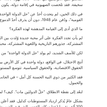
سخيفة. فقد تلخصت الصهيونية في إقامة دولة، يكون ف
في ذلك الحين، لم يتحدث أحدٌ عن "حل الدولة الواحدة"،
القومية"، ودُفن عام 1948، دون أن يذرف أحدٌ الدموع عليه.
ما الذي أدى إلى القيامة المدهشة لهذه الفكرة؟
لم يأتِ تجدد الفكرة على أثر محبة جديدة وُلدت بين ال
المشتركة، جذورهم التاريخية واللغوية المشتركة، محب
لكن للأسف الشديد، لم يولد "حل الدولة الواحدة" من زو
أنتج الاحتلال، في الواقع، دولة واحدة في كل الأرض ب
الحقوق الاقتصادية، والحقوق السياسية. تتوسع المست
فقد الكثير من ذوي النية الحسنة كل أمل – في الجانب 
والخمول.
لنعُد إلى نقطة الانطلاق. "حلّ الدولتَين مات". كيف؟
بشكل عامّ يُذكر ازدياد المستوطنات كدليل. فقد أعلن