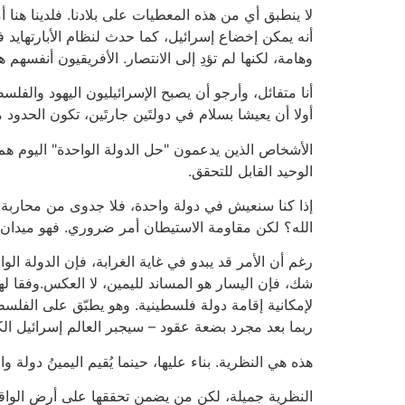
لا ينطبق أي من هذه المعطيات على بلادنا. فلدينا هنا 
أنه يمكن إخضاع إسرائيل، كما حدث لنظام الأبارتهايد في
وهامة، لكنها لم تؤدِ إلى الانتصار. الأفريقيون أنفسه
أنا متفائل، وأرجو أن يصبح الإسرائيليون اليهود والفل
أولا أن يعيشا بسلام في دولتَين جارتَين، تكون الحدود م
الأشخاص الذين يدعمون "حل الدولة الواحدة" اليوم هم 
الوحيد القابل للتحقق.
إذا كنا سنعيش في دولة واحدة، فلا جدوى من محاربة ا
الله؟ لكن مقاومة الاستيطان أمر ضروري. فهو ميدان 
رغم أن الأمر قد يبدو في غاية الغرابة، فإن الدولة ا
شك، فإن اليسار هو المساند لليمين، لا العكس.وفقا لهذه
لإمكانية إقامة دولة فلسطينية. وهو يطبّق على الفلسط
ربما بعد مجرد بضعة عقود – سيجبر العالم إسرائيل ا
هذه هي النظرية. بناء عليها، حينما يُقيم اليمينُ دولة
النظرية جميلة، لكن من يضمن تحققها على أرض الواقع