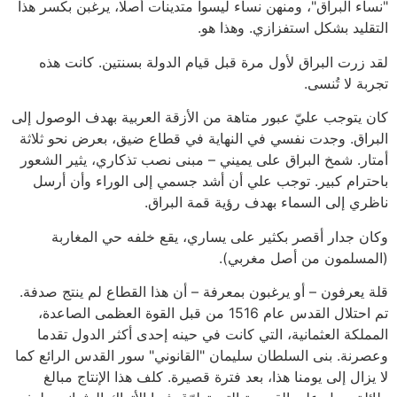
"نساء البراق"، ومنهن نساء ليسوا متدينات أصلا، يرغبن بكسر هذا
التقليد بشكل استفزازي. وهذا هو.
لقد زرت البراق لأول مرة قبل قيام الدولة بسنتين. كانت هذه
تجربة لا تُنسى.
كان يتوجب عليّ عبور متاهة من الأزقة العربية بهدف الوصول إلى
البراق. وجدت نفسي في النهاية في قطاع ضيق، بعرض نحو ثلاثة
أمتار. شمخ البراق على يميني – مبنى نصب تذكاري، يثير الشعور
باحترام كبير. توجب علي أن أشد جسمي إلى الوراء وأن أرسل
ناظري إلى السماء بهدف رؤية قمة البراق.
وكان جدار أقصر بكثير على يساري، يقع خلفه حي المغاربة
(المسلمون من أصل مغربي).
قلة يعرفون – أو يرغبون بمعرفة – أن هذا القطاع لم ينتج صدفة.
تم احتلال القدس عام 1516 من قبل القوة العظمى الصاعدة،
المملكة العثمانية، التي كانت في حينه إحدى أكثر الدول تقدما
وعصرنة. بنى السلطان سليمان "القانوني" سور القدس الرائع كما
لا يزال إلى يومنا هذا، بعد فترة قصيرة. كلف هذا الإنتاج مبالغ