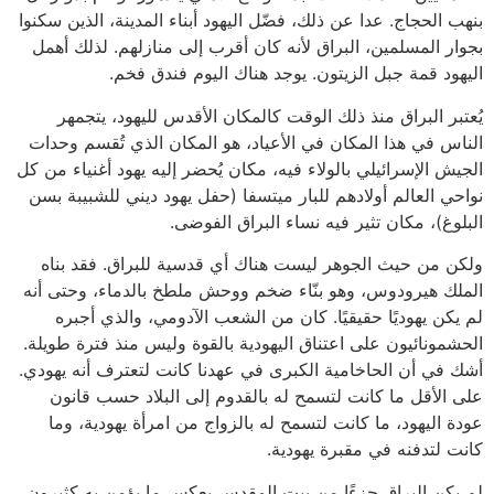
بنهب الحجاج. عدا عن ذلك، فضّل اليهود أبناء المدينة، الذين سكنوا
بجوار المسلمين، البراق لأنه كان أقرب إلى منازلهم. لذلك أهمل
اليهود قمة جبل الزيتون. يوجد هناك اليوم فندق فخم.
يُعتبر البراق منذ ذلك الوقت كالمكان الأقدس لليهود، يتجمهر
الناس في هذا المكان في الأعياد، هو المكان الذي تُقسم وحدات
الجيش الإسرائيلي بالولاء فيه، مكان يُحضر إليه يهود أغنياء من كل
نواحي العالم أولادهم للبار ميتسفا (حفل يهود ديني للشبيبة بسن
البلوغ)، مكان تثير فيه نساء البراق الفوضى.
ولكن من حيث الجوهر ليست هناك أي قدسية للبراق. فقد بناه
الملك هيرودوس، وهو بنّاء ضخم ووحش ملطخ بالدماء، وحتى أنه
لم يكن يهوديًا حقيقيًا. كان من الشعب الآدومي، والذي أجبره
الحشمونائيون على اعتناق اليهودية بالقوة وليس منذ فترة طويلة.
أشك في أن الحاخامية الكبرى في عهدنا كانت لتعترف أنه يهودي.
على الأقل ما كانت لتسمح له بالقدوم إلى البلاد حسب قانون
عودة اليهود، ما كانت لتسمح له بالزواج من امرأة يهودية، وما
كانت لتدفنه في مقبرة يهودية.
لم يكن البراق جزءًا من بيت المقدس بعكس ما يؤمن به كثيرون.