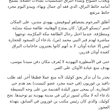
ويجذب السواح ونساء البراق المكتسيات بشالات الصلاة. يشمخ
أمامه حائط البراق، الذي فقد أي جمال وبهاء، ويبدو اليوم مجرد
حائط مرتفع.
أطلق المرحوم يشعياهو ليبوفيتش، يهودي متدين، على المكان
اسم "ديسكو البراق". كان يمتدح الوهابية، طائفة سنيّة متديّنة
ومتطرّفة. عندما احتل رجال الطائفة مكة المكرّمة، توجهوا
مباشرة لهدم قبر النبي محمد (ص)، بادعاء أن السجود للحجارة
ليس إلا عبادة أوثان. لا بد أنهم كانوا يعتبرون حاخامات البراق
كعبدة أوثان قذرين.
حتى في الأسطورة اليهودية لا يُعرف مكان دفن سيدنا موسى،
بهدف منع عبادة الأوثان على القبر.
يجدر بنا أن نذكر بحق كوليك لأنه منع عملا فظيعًا آخر. لقد طلب
دافيد بن غوريون (في حينه مجرد عضو كنيست) بعد هدم حي
المغاربة، أن يمحى سور البلدة القديمة من على وجه البسيطة
بادعاء أنه لا مكان لسور تركي في مدينة يهودية تم توحيدها. نجح
كوليك، والذي كان رئيس مكتب بن غوروين في السابق، بتهدئة
العجوز.