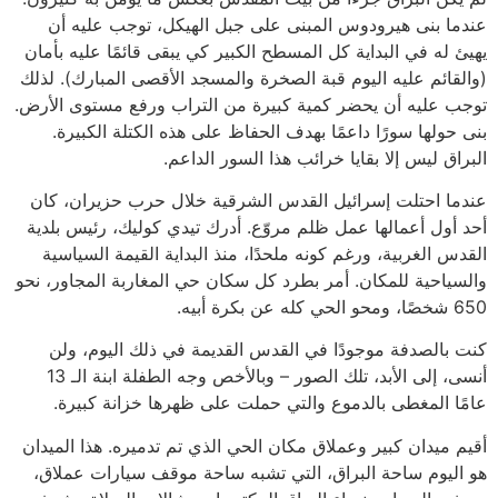
عندما بنى هيرودوس المبنى على جبل الهيكل، توجب عليه أن
يهيئ له في البداية كل المسطح الكبير كي يبقى قائمًا عليه بأمان
(والقائم عليه اليوم قبة الصخرة والمسجد الأقصى المبارك). لذلك
توجب عليه أن يحضر كمية كبيرة من التراب ورفع مستوى الأرض.
بنى حولها سورًا داعمًا بهدف الحفاظ على هذه الكتلة الكبيرة.
البراق ليس إلا بقايا خرائب هذا السور الداعم.
عندما احتلت إسرائيل القدس الشرقية خلال حرب حزيران، كان
أحد أول أعمالها عمل ظلم مروّع. أدرك تيدي كوليك، رئيس بلدية
القدس الغربية، ورغم كونه ملحدًا، منذ البداية القيمة السياسية
والسياحية للمكان. أمر بطرد كل سكان حي المغاربة المجاور، نحو
650 شخصًا، ومحو الحي كله عن بكرة أبيه.
كنت بالصدفة موجودًا في القدس القديمة في ذلك اليوم، ولن
أنسى، إلى الأبد، تلك الصور – وبالأخص وجه الطفلة ابنة الـ 13
عامًا المغطى بالدموع والتي حملت على ظهرها خزانة كبيرة.
أقيم ميدان كبير وعملاق مكان الحي الذي تم تدميره. هذا الميدان
هو اليوم ساحة البراق، التي تشبه ساحة موقف سيارات عملاق،