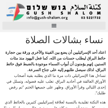
نساء بشالات الصلاة
اعتاد أحد الإسرائيليين أن يضع بين الفينة والأخرى ورقة بين حجارة
حائط البراق ليطلب حسنات من الله، كما فعل اليهود منذ مئات
السنين. إنهم يؤمنون أن أبواب السماء موجودة بالضبط فوق حائط
البراق، لذلك سيصل طلبهم إليه على جناح السرعة.
تساءل هذا الإسرائيلي ذات مرة ما الذي يطلبه بقية أصحاب
الأوراق العالقة في أخاديد البراق. تغلب عليه فضوله، وتسلل في
إحدى الليالي وقرأ الأوراق. وظهر على جميعها الختم "تم رفض
طلبك".
هذه النكتة تقليدية بالنسبة لعلاقة إسرائيليين كثيرين بالحائط الذي
يسبب كل بضعة أشهر مشكلة على مستوى عالمي، سياسيًا ودينيًا.