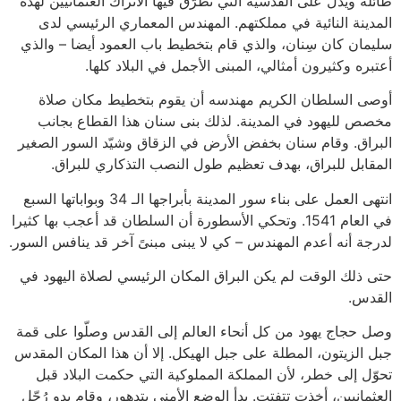
طائلة ويدل على القدسية التي تطرّق فيها الأتراك العثمانيين لهذه
المدينة النائية في مملكتهم. المهندس المعماري الرئيسي لدى
سليمان كان سِنان، والذي قام بتخطيط باب العمود أيضا – والذي
أعتبره وكثيرون أمثالي، المبنى الأجمل في البلاد كلها.
أوصى السلطان الكريم مهندسه أن يقوم بتخطيط مكان صلاة
مخصص لليهود في المدينة. لذلك بنى سنان هذا القطاع بجانب
البراق. وقام سنان بخفض الأرض في الزقاق وشيّد السور الصغير
المقابل للبراق، بهدف تعظيم طول النصب التذكاري للبراق.
انتهى العمل على بناء سور المدينة بأبراجها الـ 34 وبواباتها السبع
في العام 1541. وتحكي الأسطورة أن السلطان قد أعجب بها كثيرا
لدرجة أنه أعدم المهندس – كي لا يبنى مبنىً آخر قد ينافس السور.
حتى ذلك الوقت لم يكن البراق المكان الرئيسي لصلاة اليهود في
القدس.
وصل حجاج يهود من كل أنحاء العالم إلى القدس وصلّوا على قمة
جبل الزيتون، المطلة على جبل الهيكل. إلا أن هذا المكان المقدس
تحوّل إلى خطر، لأن المملكة المملوكية التي حكمت البلاد قبل
العثمانيين، أخذت تتفتت. بدأ الوضع الأمني يتدهور، وقام بدو رُحّل