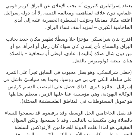
يعتقد إسرائيليون كثيرون أنه يجب الإعلان عن البراق كرمز قومي
علماني، دون علاقة لمفاهيمه ومعالمه الدينية. إلا أن دولة إسرائيل
أعلنته مكانًا مقدسًا وحوّلت السيطرة الحصرية عليه إلى أيدي
الحاخامية الكبرى – لمزيد أسف نساء البراق.
اقترح نتان شرانسكي مؤخرًا حلا وسطًا: تطهير مكان جديد بجانب
البراق والسماح لأي إنسان كان سواء كان رجل أو امرأة، مع أو
من دون شال صلاة (تاليت)، عادي، لوطي أو سحاقية – بالصلاة
هناك. بيضة كولومبوس بالفعل.
(حظي شرانسكي، وهو بطل محبوب في السابق تجرأ على التمرد
على سلطة الـكي جي بي في روسيا، وفيما بعد سياسيّ فاشل في
إسرائيل، بجائزة كبرى. كذلك حصل على المنصب الدسم كرئيس
الوكالة اليهودية، وهي مؤسسة عفا عليها الزمن، معظم نشاطها
هو تمويل المستوطنات في المناطق الفلسطينية المحتلة).
قد يقبل الحاخامين الحل الوسط، وقد يرفضوه. قد يسمحوا للنساء
بالصلاة وهن مكتسيات بالتاليت، وقد لا يسمحوا. ولكن السؤال
الحقيقي هو لماذا نقلت الدولة للحاخامين الأرثوذكس السلطة
الحصرية على مكان بهذه الأهمية للكثير الكثير من البشر. ففي