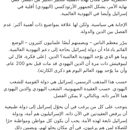
نهاية الأمر، يشكل الجمهور الأرثوذكسي (اليهودي) أقلية في
إسرائيل وأيضا في اليهودية العالمية.
الإجابة هي سياسية. ولكن لها علاقة بمواضيع ذات أهمية أكبر: عدم
الفصل بين الدين والدولة.
يبرّر معظم الناس – وبضمنهم أيضًا علمانيون كثيرون – الوضع
القائم بادعاء أن دولة إسرائيل بحاجة إلى دعم اليهودية العالمية.
وما هو الذي يوّحد اليهودية العالمية؟ الدين. (على فكرة، قال لي
ليبوفيتش ذات مرة أن الدين اليهودي قد مات قبل نحو 200 عام،
وأن ما يوّحد يهود العالم اليوم هو ذكرى الكارثة).
حسب هذا المذهب الرسمي، إسرائيل هي دولة القومية للشعب
اليهودي. حسب العقيدة الصهيونية، الشعب اليهودي والدين اليهودي
هما الأمر ذاته. وبالتالي، لا يمكن الفصل.
يتوجب على كل من يرغب في أن يحوّل إسرائيل إلى دولة طبيعية
أن يرفض العقيدتين في الآن ذاته. الإسرائيليون هم أمة، ودولة
إسرائيل تابعة لهذه الأمة. يجب أن يكون كل مواطن ومواطنة حرًا
للصلاة لمن هم يرغبون، في أي مكان يحلو لهم، وبضمن ذلك