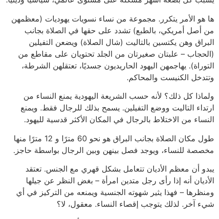
ها هو الأمر يتكرر. مجموعة من نساء نسويات يهوديات (معظمهن
من أصل أمريكي، بالطبع) تشدد على حقها في الصلاة بجانب
البراق وهن يكتسين بالتاليت (شال الصلاة) ويضعن التفيلين
(الحجاب – علبتان صغيرتان من الجلد تحتويان على مقاطع من
التوراة). يهاجمهن اليهود الحاريديون جسديًا، تعتقلهن الشرطة،
وتتدخل الكنيست والمحاكم.
ولماذا كل ذلك؟ لأنه حسب الشريعة اليهودية يمنع النساء من
ارتداء التاليت ووضع التفيلين. يسمح بذلك للرجال فقط. ويمنع
النساء من الاختلاط بالرجال في المكان الأكثر قدسية لليهود.
طول مكان الصلاة بجانب البراق هو نحو 60 مترًا و 12 مترًا منها
مخصصة للنساء، ويوجد فصل بينهن وبين الرجال بواسطة حاجز.
يبدو أن معظم الأديان تتعامل بشكل قهري مع الجنس. تعتقد
الأديان أنه إذا رأى رجل متدين امرأة – بغض النظر عن جيلها
ومنظرها – فهذا يثير شهوته الجنسية ويمنعه من التركيز في أي
شيء آخر. لذلك يتوجب إقصاء النساء. معقول، لا؟