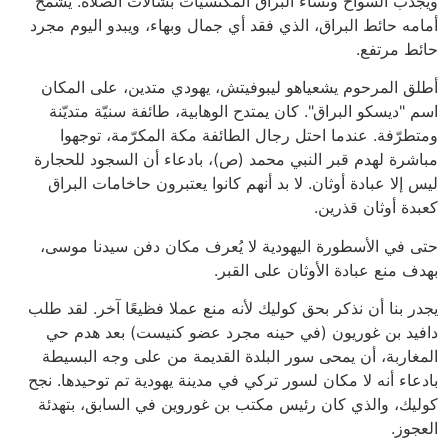
ويجذب السواح ونساء البراق المكتسيات بشالات الصلاة. يشمخ
أمامه حائط البراق، الذي فقد أي جمال وبهاء، ويبدو اليوم مجرد
حائط مرتفع.
أطلق المرحوم يشعياهو ليبوفيتش، يهودي متدين، على المكان
اسم "ديسكو البراق". كان يمتدح الوهابية، طائفة سنيّة متديّنة
ومتطرّفة. عندما احتل رجال الطائفة مكة المكرّمة، توجهوا
مباشرة لهدم قبر النبي محمد (ص)، بادعاء أن السجود للحجارة
ليس إلا عبادة أوثان. لا بد أنهم كانوا يعتبرون حاخامات البراق
كعبدة أوثان قذرين.
حتى في الأسطورة اليهودية لا يُعرف مكان دفن سيدنا موسى،
بهدف منع عبادة الأوثان على القبر.
يجدر بنا أن نذكر بحق كوليك لأنه منع عملا فظيعًا آخر. لقد طلب
دافيد بن غوريون (في حينه مجرد عضو كنيست) بعد هدم حي
المغاربة، أن يمحى سور البلدة القديمة من على وجه البسيطة
بادعاء أنه لا مكان لسور تركي في مدينة يهودية تم توحيدها. نجح
كوليك، والذي كان رئيس مكتب بن غوروين في السابق، بتهدئة
العجوز.