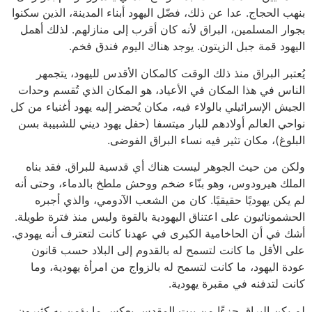
بنهب الحجاج. عدا عن ذلك، فضّل اليهود أبناء المدينة، الذين سكنوا
بجوار المسلمين، البراق لأنه كان أقرب إلى منازلهم. لذلك أهمل
اليهود قمة جبل الزيتون. يوجد هناك اليوم فندق فخم.
يُعتبر البراق منذ ذلك الوقت كالمكان الأقدس لليهود، يتجمهر
الناس في هذا المكان في الأعياد، هو المكان الذي تُقسم وحدات
الجيش الإسرائيلي بالولاء فيه، مكان يُحضر إليه يهود أغنياء من كل
نواحي العالم أولادهم للبار ميتسفا (حفل يهود ديني للشبيبة بسن
البلوغ)، مكان تثير فيه نساء البراق الفوضى.
ولكن من حيث الجوهر ليست هناك أي قدسية للبراق. فقد بناه
الملك هيرودوس، وهو بنّاء ضخم ووحش ملطخ بالدماء، وحتى أنه
لم يكن يهوديًا حقيقيًا. كان من الشعب الآدومي، والذي أجبره
الحشمونائيون على اعتناق اليهودية بالقوة وليس منذ فترة طويلة.
أشك في أن الحاخامية الكبرى في عهدنا كانت لتعترف أنه يهودي.
على الأقل ما كانت لتسمح له بالقدوم إلى البلاد حسب قانون
عودة اليهود، ما كانت لتسمح له بالزواج من امرأة يهودية، وما
كانت لتدفنه في مقبرة يهودية.
لم يكن البراق جزءًا من بيت المقدس بعكس ما يؤمن به كثيرون.