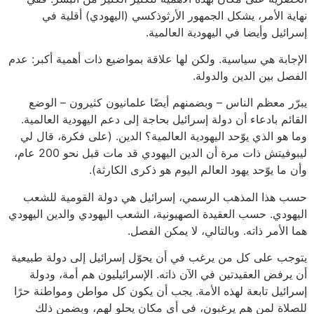
نهاية الأمر، يشكل الجمهور الأرثوذكسي (اليهودي) أقلية في
إسرائيل وأيضا في اليهودية العالمية.
الإجابة هي سياسية. ولكن لها علاقة بمواضيع ذات أهمية أكبر: عدم
الفصل بين الدين والدولة.
يبرّر معظم الناس – وبضمنهم أيضًا علمانيون كثيرون – الوضع
القائم بادعاء أن دولة إسرائيل بحاجة إلى دعم اليهودية العالمية.
وما هو الذي يوّحد اليهودية العالمية؟ الدين. (على فكرة، قال لي
ليبوفيتش ذات مرة أن الدين اليهودي قد مات قبل نحو 200 عام،
وأن ما يوّحد يهود العالم اليوم هو ذكرى الكارثة).
حسب هذا المذهب الرسمي، إسرائيل هي دولة القومية للشعب
اليهودي. حسب العقيدة الصهيونية، الشعب اليهودي والدين اليهودي
هما الأمر ذاته. وبالتالي، لا يمكن الفصل.
يتوجب على كل من يرغب في أن يحوّل إسرائيل إلى دولة طبيعية
أن يرفض العقيدتين في الآن ذاته. الإسرائيليون هم أمة، ودولة
إسرائيل تابعة لهذه الأمة. يجب أن يكون كل مواطن ومواطنة حرًا
للصلاة لمن هم يرغبون، في أي مكان يحلو لهم، وبضمن ذلك