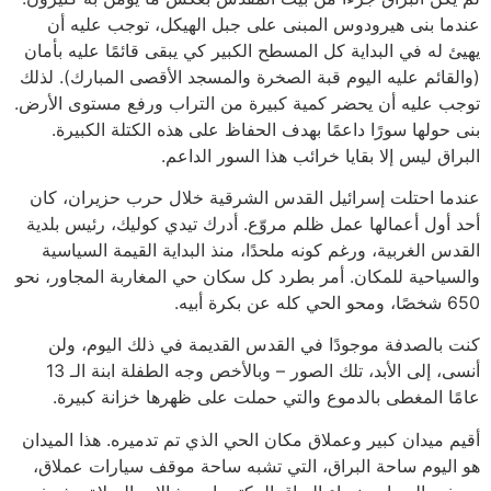
عندما بنى هيرودوس المبنى على جبل الهيكل، توجب عليه أن
يهيئ له في البداية كل المسطح الكبير كي يبقى قائمًا عليه بأمان
(والقائم عليه اليوم قبة الصخرة والمسجد الأقصى المبارك). لذلك
توجب عليه أن يحضر كمية كبيرة من التراب ورفع مستوى الأرض.
بنى حولها سورًا داعمًا بهدف الحفاظ على هذه الكتلة الكبيرة.
البراق ليس إلا بقايا خرائب هذا السور الداعم.
عندما احتلت إسرائيل القدس الشرقية خلال حرب حزيران، كان
أحد أول أعمالها عمل ظلم مروّع. أدرك تيدي كوليك، رئيس بلدية
القدس الغربية، ورغم كونه ملحدًا، منذ البداية القيمة السياسية
والسياحية للمكان. أمر بطرد كل سكان حي المغاربة المجاور، نحو
650 شخصًا، ومحو الحي كله عن بكرة أبيه.
كنت بالصدفة موجودًا في القدس القديمة في ذلك اليوم، ولن
أنسى، إلى الأبد، تلك الصور – وبالأخص وجه الطفلة ابنة الـ 13
عامًا المغطى بالدموع والتي حملت على ظهرها خزانة كبيرة.
أقيم ميدان كبير وعملاق مكان الحي الذي تم تدميره. هذا الميدان
هو اليوم ساحة البراق، التي تشبه ساحة موقف سيارات عملاق،