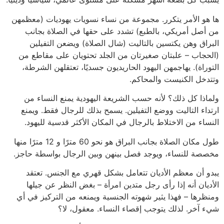
ها هو الأمر يتكرر. مجموعة من نساء نسويات يهوديات (معظمهن
من أصل أمريكي، بالطبع) تشدد على حقها في الصلاة بجانب
البراق وهن يكتسين بالتاليت (شال الصلاة) ويضعن التفيلين
(الحجاب – علبتان صغيرتان من الجلد تحتويان على مقاطع من
التوراة). يهاجمهن اليهود الحاريديون جسديًا، تعتقلهن الشرطة،
وتتدخل الكنيست والمحاكم.
ولماذا كل ذلك؟ لأنه حسب الشريعة اليهودية يمنع النساء من
ارتداء التاليت ووضع التفيلين. يسمح بذلك للرجال فقط. ويمنع
النساء من الاختلاط بالرجال في المكان الأكثر قدسية لليهود.
طول مكان الصلاة بجانب البراق هو نحو 60 مترًا و 12 مترًا منها
مخصصة للنساء، ويوجد فصل بينهن وبين الرجال بواسطة حاجز.
يبدو أن معظم الأديان تتعامل بشكل قهري مع الجنس. تعتقد
الأديان أنه إذا رأى رجل متدين امرأة – بغض النظر عن جيلها
ومنظرها – فهذا يثير شهوته الجنسية ويمنعه من التركيز في أي
شيء آخر. لذلك يتوجب إقصاء النساء. معقول، لا؟