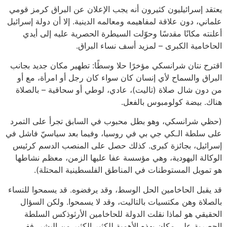
يعتقد إسرائيليون كثيرون أنه يجب الإعلان عن البراق كرمز قومي
علماني، دون علاقة لمفاهيمه ومعالمه الدينية. إلا أن دولة إسرائيل
أعلنته مكانًا مقدسًا وحوّلت السيطرة الحصرية عليه إلى أيدي
الحاخامية الكبرى – لمزيد أسف نساء البراق.
اقترح نتان شرانسكي مؤخرًا حلا وسطًا: تطهير مكان جديد بجانب
البراق والسماح لأي إنسان كان سواء كان رجل أو امرأة، مع أو
من دون شال صلاة (تاليت)، عادي، لوطي أو سحاقية – بالصلاة
هناك. بيضة كولومبوس بالفعل.
(حظي شرانسكي، وهو بطل محبوب في السابق تجرأ على التمرد
على سلطة الـكي جي بي في روسيا، وفيما بعد سياسيّ فاشل في
إسرائيل، بجائزة كبرى. كذلك حصل على المنصب الدسم كرئيس
الوكالة اليهودية، وهي مؤسسة عفا عليها الزمن، معظم نشاطها
هو تمويل المستوطنات في المناطق الفلسطينية المحتلة).
قد يقبل الحاخامين الحل الوسط، وقد يرفضوه. قد يسمحوا للنساء
بالصلاة وهن مكتسيات بالتاليت، وقد لا يسمحوا. ولكن السؤال
الحقيقي هو لماذا نقلت الدولة للحاخامين الأرثوذكس السلطة
الحصرية على مكان بهذه الأهمية للكثير الكثير من البشر. ففي