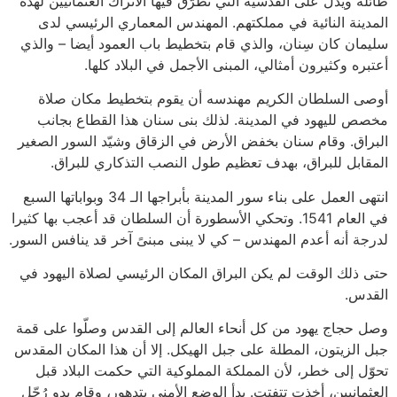
طائلة ويدل على القدسية التي تطرّق فيها الأتراك العثمانيين لهذه
المدينة النائية في مملكتهم. المهندس المعماري الرئيسي لدى
سليمان كان سِنان، والذي قام بتخطيط باب العمود أيضا – والذي
أعتبره وكثيرون أمثالي، المبنى الأجمل في البلاد كلها.
أوصى السلطان الكريم مهندسه أن يقوم بتخطيط مكان صلاة
مخصص لليهود في المدينة. لذلك بنى سنان هذا القطاع بجانب
البراق. وقام سنان بخفض الأرض في الزقاق وشيّد السور الصغير
المقابل للبراق، بهدف تعظيم طول النصب التذكاري للبراق.
انتهى العمل على بناء سور المدينة بأبراجها الـ 34 وبواباتها السبع
في العام 1541. وتحكي الأسطورة أن السلطان قد أعجب بها كثيرا
لدرجة أنه أعدم المهندس – كي لا يبنى مبنىً آخر قد ينافس السور.
حتى ذلك الوقت لم يكن البراق المكان الرئيسي لصلاة اليهود في
القدس.
وصل حجاج يهود من كل أنحاء العالم إلى القدس وصلّوا على قمة
جبل الزيتون، المطلة على جبل الهيكل. إلا أن هذا المكان المقدس
تحوّل إلى خطر، لأن المملكة المملوكية التي حكمت البلاد قبل
العثمانيين، أخذت تتفتت. بدأ الوضع الأمني يتدهور، وقام بدو رُحّل