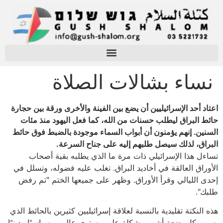
نساء بشالات الصلاة
اعتاد أحد الإسرائيليين أن يضع بين الفينة والأخرى ورقة بين حجارة
حائط البراق ليطلب حسنات من الله، كما فعل اليهود منذ مئات
السنين. إنهم يؤمنون أن أبواب السماء موجودة بالضبط فوق حائط
البراق، لذلك سيصل طلبهم إليه على جناح السرعة.
تساءل هذا الإسرائيلي ذات مرة ما الذي يطلبه بقية أصحاب
الأوراق العالقة في أخاديد البراق. تغلب عليه فضوله، وتسلل في
إحدى الليالي وقرأ الأوراق. وظهر على جميعها الختم "تم رفض
طلبك".
هذه النكتة تقليدية بالنسبة لعلاقة إسرائيليين كثيرين بالحائط الذي
يسبب كل بضعة أشهر مشكلة على مستوى عالمي، سياسيًا ودينيًا.