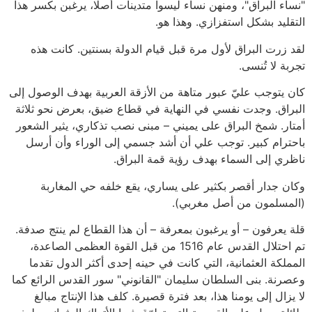
"نساء البراق"، ومنهن نساء ليسوا متدينات أصلا، يرغبن بكسر هذا
التقليد بشكل استفزازي. وهذا هو.
لقد زرت البراق لأول مرة قبل قيام الدولة بسنتين. كانت هذه
تجربة لا تُنسى.
كان يتوجب عليّ عبور متاهة من الأزقة العربية بهدف الوصول إلى
البراق. وجدت نفسي في النهاية في قطاع ضيق، بعرض نحو ثلاثة
أمتار. شمخ البراق على يميني – مبنى نصب تذكاري، يثير الشعور
باحترام كبير. توجب علي أن أشد جسمي إلى الوراء وأن أرسل
ناظري إلى السماء بهدف رؤية قمة البراق.
وكان جدار أقصر بكثير على يساري، يقع خلفه حي المغاربة
(المسلمون من أصل مغربي).
قلة يعرفون – أو يرغبون بمعرفة – أن هذا القطاع لم ينتج صدفة.
تم احتلال القدس عام 1516 من قبل القوة العظمى الصاعدة،
المملكة العثمانية، التي كانت في حينه إحدى أكثر الدول تقدما
وعصرنة. بنى السلطان سليمان "القانوني" سور القدس الرائع كما
لا يزال إلى يومنا هذا، بعد فترة قصيرة. كلف هذا الإنتاج مبالغ