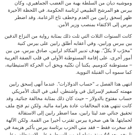
وموشيه ديان من السلطة بهبة من الغضب الجماهيري، وكان
بيرس هو المرشح الطبيعي لرئاسة الحكومة. في اللحظة الأخيرة
ظهر إسحق رابين من العدم وخطف تاج الزعامة. وقد اضطر
بيرس إلى الاكتفاء بمنصب وزير الأمن.
كانت السنوات الثلاث التي تلت ذلك بمثابة رواية من النزاع الدفين
بين بيرس ورابين، وفي أعقابه أطلق رابين على بيرس كنية
"مخرّب لا يكلّ". بهدف تدبير المكائد لرابين، صادق بيرس، من بين
أمور أخرى، على إقامة المستوطنة الأولى في قلب الضفة الغربية
– مستوطنة كدوميم. يكننا أن نكنّيه وبحق أب الحركة الاستيطانية،
كما سموه أب القنبلة النووية.
انتهى هذا الفصل بـ "حساب الدولارات". عندما أنهى إسحق رابين
مهمته كسفير لإسرائيل في واشنطن، أبقى في البنك الأمريكي
حساب مفتوح بالدولار – حيث كان ذلك بمثابة مخالفة جنائية. وقد
كانت تنتهي هذه المخالفات عادة بغرامة مالية. ولكن تم فتح ملف
تحقيق جنائي ضد ليئا رابين، مما اضطر رابين إلى الاستقالة
لحمايتها. ها هي صخرة بيرس تقترب أخيرا من القمة. ولكن الآلهة
قد سخرت فقط – فقد مني الحزب برئاسة بيرس بأكبر هزيمة في
تاريخه. بعد 44 سنة متواصلة من السيطرة على الاستيطان وعلى