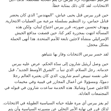
الانتخابات. لقد كان ذلك بمثابة خطأ.
حين قرر بيرس قتل يحيى عياش، "المهندس" الذي كان يحضر
قنابل حماس، رد التنظيم بسلسلة مرعبة من العمليات الانتحارية.
وبهدف تحسين صورته، قرر بيرس اجتياح لبنان، ولكن هذه
المسألة انتهت بمجزرة كفر كنا، حين قصفت مدافع الجيش
الإسرائيلي منشأة لاجئين تابعة للأمم المتحدة. هذا أنهى الحملة
بشكل مخجل.
لقد خسر بيرس الانتخابات وفاز بها نتنياهو.
حين وصل أريئيل شارون إلى سدّة الحكم، عرض عليه بيرس
خدماته. رجل السلام، الذي تنبأ بـ "الشرق الأوسط الجديد"، قبل
على نفسه تبييض اسم شارون، الذي كان يعتبره العالم رجلا
دمويًا، ومسؤولا عن أعمال المجازر في قيبية وفي مخيمات
اللاجئين صبرا وشاتيلا. هذه الخدمة ساعدت شارون في قبوله في
المجتمعات العادلة.
لم يفز بيرس أي مرة طيلة حياته السياسية الطويلة في الانتخابات.
لذلك قرر في نهاية الأمر التخلي عن مسيرته السياسية وأن يتم