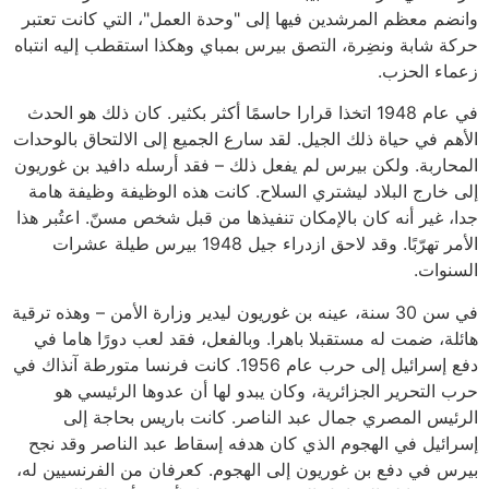
وانضم معظم المرشدين فيها إلى "وحدة العمل"، التي كانت تعتبر
حركة شابة ونضِرة، التصق بيرس بمباي وهكذا استقطب إليه انتباه
زعماء الحزب.
في عام 1948 اتخذا قرارا حاسمًا أكثر بكثير. كان ذلك هو الحدث
الأهم في حياة ذلك الجيل. لقد سارع الجميع إلى الالتحاق بالوحدات
المحاربة. ولكن بيرس لم يفعل ذلك – فقد أرسله دافيد بن غوريون
إلى خارج البلاد ليشتري السلاح. كانت هذه الوظيفة وظيفة هامة
جدا، غير أنه كان بالإمكان تنفيذها من قبل شخص مسنّ. اعتُبر هذا
الأمر تهرّبًا. وقد لاحق ازدراء جيل 1948 بيرس طيلة عشرات
السنوات.
في سن 30 سنة، عينه بن غوريون ليدير وزارة الأمن – وهذه ترقية
هائلة، ضمت له مستقبلا باهرا. وبالفعل، فقد لعب دورًا هاما في
دفع إسرائيل إلى حرب عام 1956. كانت فرنسا متورطة آنذاك في
حرب التحرير الجزائرية، وكان يبدو لها أن عدوها الرئيسي هو
الرئيس المصري جمال عبد الناصر. كانت باريس بحاجة إلى
إسرائيل في الهجوم الذي كان هدفه إسقاط عبد الناصر وقد نجح
بيرس في دفع بن غوريون إلى الهجوم. كعرفان من الفرنسيين له،