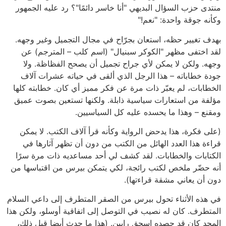
منتدى حزب السؤال البديهي "أنا خاسر دائمًا"؟ رد عليه الجمهور
وكأنه جوقة واحدة: "نعم!"
بهدف تغيير حظه، استعان بجرّاح في مجال التجميل وغير وجهه.
لقد اختفى مظهر "الكوكر سبنيال" (اسم كلب – المترجم) عن
وجهه. ولكن لا يمكن لأي جراح تجميل أن يصحح الفظاظة. ولا
جودة خطاباته – هذا الرجل الذي ألقى في حياته عشرات آلاف
الخطابات، لم يعبّر ذات مرة عن فكر مميز أي كان. خطابته كلها
مؤلفة من استعارات سياسية ذابلة. ولكنها تستعين بصوت عميق
ومقنع – وهذا ما يحسده عليه كل السياسيين.
(على فكرة، هذا يدحض الرواية وكأنه قرأ آلاف الكتب. لا يمكن
قراءة هذا العدد الهائل من الكتب من دون أن تظهر آثارها في
الكتابات والخطابات. لقد كشف لي أحد مساعديه ذات مرة سرًا
أنه حضّر ملخص لكتب رائجة، لكي يتمكن بيرس من اقتباسها من
دون أن يعاني مشقة قراءتها).
في هذه الأثناء تحول بيرس من الصقر المتطرف إلى داعي السلام
المتطرف. كان له نصيب في التوصل إلى اتفاقية أوسلو، ولكن هذا
المجد كان قد حصده إسحق رابين. (هذا ما حدث أيضا قبل ذلك،