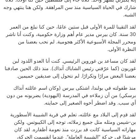
شارك في الحياة السياسية منذ سن المراهقة. ولكن هنا ينتهي وجه
الشبه.
لقد التقينا للمرة الأولى قبل ستين عامًا، حين كنا نبلغ من العمر
30 سنة. كان بيرس مدير عام أهم وزارة حكومية، وكنت أنا ناشر
ومحرر المجلة الأسبوعية الأكثر هجومية. لم نحب بعضنا من
النظرة الأولى.
لقد كان مساعد بن غوروين الرئيسي. كنت أنا العدو اللدود لبن
غوريون (كما عرّفني رئيس الشاباك آنذاك). منذ ذلك الحين صادفنا
بعضنا البعض مرارًا وتكرارًا. لم نتحول إلى صديقين حميمين.
منذ طفولته في بولندا، اشتكى بيرس (وكان اسم عائلته آنذاك
برسكي) من أن زملاءه في المدرسة (اليهودية) يضربونه من دون
أي سبب. وقد اضطر أخوه الصغير إلى حمايته.
لقد قدِم إلى البلاد مع عائلته، تعلم في قرية الشبيبة الأسطورية
بن-شيمن ومثله مثل جميع زملائه، توجه إلى الكيبوتس. ولكن
مهاراته السياسية كانت قد برزت منذ نعومة أظفاره. لقد كان
مرشدًا في حركة "الشبيبة العاملة". عندما انقسمت الحركة،