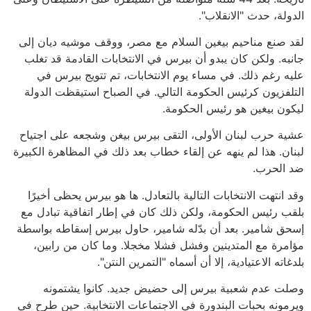
الدولة، حدث "الانقلاب".
لقد صنع مناحيم بيغين السلام مع مصر، ووقف موشيه ديان إلى
جانبه. ولكن كان يبدو أن بيرس في الانتخابات القادمة قد تغلب
عليه رغم ذلك. في مساء يوم الانتخابات، تم تتويج بيرس في
التلفزيون كرئيس الحكومة التالي. في الصباح استيقظت الدولة
ليكون بيغين هو رئيس الحكومة.
عشية حرب لبنان الأولى، التقى بيرس بيغن وشجعه على اجتياح
لبنان. هذا لم ينهه عن إلقاء خطاب بعد ذلك في المظاهرة الكبيرة
ضد الحرب.
وقد انتهت الانتخابات التالية بالتعادل. ها هو بيرس يحظى أخيرًا
بلقب رئيس الحكومة، ولكن ذلك كان في إطار اتفاقية تبادل مع
إسحق شامير. بعد أن بدّله شامير، حاول بيرس إسقاطه بواسطة
مؤامرة مع المتدينين وفشل فشلا مخجلا. وما كان من رابين،
بلدغاته الاعتيادية، إلا أن أسماه "التمرين النتن".
وصلت عدم شعبية بيرس إلى حضيض جديد. كانوا يشتمونه
ويرمونه بحبات البندورة في الاجتماعات الانتخابية. حين طرح في