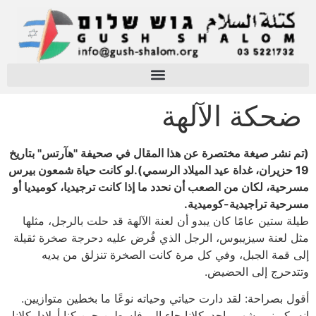
ضحكة الآلهة
(تم نشر صيغة مختصرة عن هذا المقال في صحيفة "هآرتس" بتاريخ
19 حزيران، غداة عيد الميلاد الرسمي).لو كانت حياة شمعون بيرس
مسرحية، لكان من الصعب أن نحدد ما إذا كانت ترجيديا، كوميديا أو
مسرحية تراجيدية-كوميدية.
طيلة ستين عامًا كان يبدو أن لعنة الآلهة قد حلت بالرجل، مثلها
مثل لعنة سيزيبوس، الرجل الذي فُرض عليه دحرجة صخرة ثقيلة
إلى قمة الجبل، وفي كل مرة كانت الصخرة تنزلق من يديه
وتتدحرج إلى الحضيض.
أقول بصراحة: لقد دارت حياتي وحياته نوعًا ما بخطين متوازيين.
إنه يكبرني بشهر واحد. كلانا جاء إلى فلسطين حين كنا أولادا. كلانا