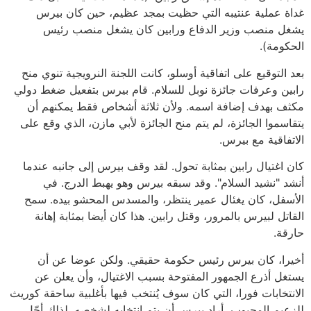
غداة عملية عنتيبه التي حظيت بمجد عظيم، حين كان بيرس
يشغل منصب وزير الدفاع ورابين كان يشغل منصب رئيس
الحكومة).
بعد التوقيع على اتفاقية أوسلو، كانت اللجنة النرويجية تنوي منح
رابين وعرفات جائزة نوبل للسلام. قام بيرس بتفعيل ضغط دولي
مكثف بهدف إضافة اسمه. ولأن ثلاثة أشخاص فقط يمكنهم أن
يتقاسموا الجائزة، لم يتم منح الجائزة لأبي مازن، الذي وقع على
الاتفاقية مع بيرس.
كان اغتيال رابين بمثابة تحول. لقد وقف بيرس إلى جانبه عندما
أنشد "نشيد السلام". وقد سبقه بيرس وهو يهبط الدرج. في
الأسفل، كان يغئال عمير ينتظر، والمسدس المحشو بيده. سمح
القاتل لبيرس بالمرور، وقتل رابين. هذا كان أيضا بمثابة إهانة
حارقة.
أخيرا، كان بيرس رئيس حكومة حقيقي. ولكن عوضا عن أن
يستغل أذرع الجمهور المفتوحة بسبب الاغتيال، وأن يعلن عن
الانتخابات فورا، التي كان سوف يُنتخب فيها بأغلبية ساحقة كوريث
للزعيم المحبوب، أراد بيرس أن يتم انتخابه لشخصه. لذلك أجّل