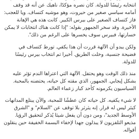
انتخابه رئيسًا للدولة. كان نصره مؤكدًا، ناهيك عن أنه قد وقف
أمامه سياسي صغير من حيروت، وهو موشيه كتساف. ويا للعجب:
فاز كتساف الصغير على بيرس الكبير. كانت هذه هي الإهانة
الأخيرة. وقد سخر الجمهور بقوله: "إذا كانت هناك انتخابات لا يمكن
خسارتها، فبيرس سوف يخسرها على الرغم من ذلك".
ولكن يبدو أن الآلهة قررت أن هذا يكفي. تورط كتساف في
فضيحة جنسية، وخلت الطريق. أخيرا تم انتخاب بيرس رئيسًا
للدولة.
منذ ذلك الوقت وهو يحتفل. الآلهة التي اعتراها الندم تؤثر عليه
بشكل إيجابي. الجمهور، الذي مقته كل حياته، يحتضنه بالمحبة.
السياسيون يكرمونه كأحد كبار زعماء العالم.
لا شيء يكفيه. كل حياته كان عطشًا للمحبة، والآن يبتلع المدانهات
كبئر ليس له قرار. إنه يثرثر بلا توقف عن "السلام" و "الشرق
الأوسط الجديد"، ومن دون أن يفعل شيئا يُذكر لتحقيق الرؤيا.
مذيعو التلفزيون لا يبذلون جهدا لإخفاء البسمة الخفيفة حين ينقلون
أقواله.