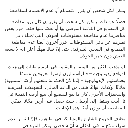
يمكن لكل شخص أن يقرر الانضمام أو عدم الانضمام للمقاطعة.
فضلًا عن ذلك، يمكن لكل شخص أن يقرر إن كان يريد مقاطعة
كل المصانع في القائمة الموصى بها أو بعضًا منها فقط. قرر بعض
مناصرينا عدم مقاطعة مستوطنات الجولان، التي تختلف في
نظرهم عن باقي المستوطنات. قرر آخرون أيضًا عدم مقاطعة
المصانع في القدس الشرقية. حتى إنّ فنانًا مهمًّا أعلن أنه لا يسعه
العيش دون خمر الجولان.
لم يذهب الكثير من المصانع المقامة في المستوطنات إلى هناك
لدوافع أيديولوجية – فالرأسماليون ليسوا معروفين عمومًا
بحماستهم الأيديولوجية – إنّما لأنّ الحكومة منحتهم أرضًا (مسلوبة)
مجّانًا، وكذلك أنواعًا شتى من الدعم المالي، التسهيلات الضريبية،
والمحفزات الأخرى. كان ذا نفع للمصنع أن يبيع أرضه الثمينة في
تل أبيب وينتقل إلى أريئيل، حيث حصل على أرض مجَّانًا. يمكن
للمقاطعة أن توازن أيضًا هذه الإعانات.
بخلاف الخروج للشارع والمشاركة في تظاهرة، فإنّ القرار بعدم
شراء منتَج ما في الدكان شأنٌ شخصي. يمكن للمرء في