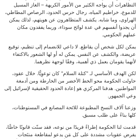
التظاهرات أن يواجه الكثير من الأمور الكريهة – الغاز المسيل
للدموع، خراطيم المياه، رجال حرس الحدود، الرصاص المطاطي،
الهراوى، وما شابه. يكشف المتظاهرون عن هويتهم، لذلك يمكن
أن يجدوا أنفسهم في عدة لوائح سوداء، وربما يفقدون مكان
عملهم الحكومي.
يمكن لكل شخص أن يقاطِع. لا داعي للانضمام إلى تنظيم، توقيع
عريضة، والكشف عن النفس. يمكن له أو لها الشعور بالاكتفاء
لأنهما يقومان بعمل ذي أهمية، وفقًا لوجهة نظرهما.
لكن الهدف الأساسي لـ "كتلة السلام" كان توعوِيًّا. خلال عقود،
حاولت الحكومة محو الخط الأخضر من الخارطة ومن أدمغة
المواطنين. هدفنا المركزي هو إعادة الحدود الحقيقية لإسرائيل إلى
وعي الجمهور.
وزعنا آلاف النسخ المطبوعة للائحة المصانع في المستوطنات،
كلها بناءً على طلب مسبق.
قدمت لنا الحكومة إطراءً فريدًا من نوعه، فقد سنّت قانونًا خاصًّا،
يفرض عقوبات مشددة على كل مَن يدعو لمقاطعة منتَجات