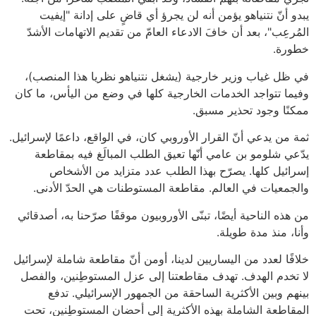
يبدو أنّ نتنياهو يؤمن أنه لن يجرؤ أي قاضٍ على إدانة "إيفيت
المُرعِب"، بعد أن خافَ الادعاء العامّ من تقديم الاتهامات الأشدّ
خطورة.
في ظل غياب وزير خارجية (يشغل نتنياهو نظريا هذا المنصب)،
وفيما تتواجد الخدمات الخارجية كلها في وضع من اليأس، ما كان
ممكنًا وجود تحذير مسبق.
ثمة من يدعي أنّ القرار الأوروبي كان، في الواقع، داعمًا لإسرائيل.
يدّعي شلومو بن عامي أنّها تعيق الطلب المبالَغ فيه بمقاطعة
إسرائيل كلها. يصرّح بهذا الطلب عدد متزايد من الأشخاص
والجمعيات في العالم. مقاطعة المستوطنات هي الحدّ الأدنى.
من هذه الناحية أيضًا، تبنّى الأوروبيون موقفًا صرّحنا به، أصدقائي
وأنا، منذ مدة طويلة.
خلافًا لعدد من اليساريين لدينا، أومن أنّ مقاطعة شاملة لإسرائيل
لا تخدم الهدف. تهدف مقاطعتنا إلى عزل المستوطِنين، والفصل
بينهم وبين الأكثرية الساحقة من الجمهور الإسرائيلي. تدفع
المقاطعة الشاملة بهذه الأكثرية إلى أحضان المستوطِنين، تحت