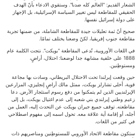
الشعار القديم: "العالم كله ضدنا". وستقوي الادعاء بأنّ الهدف
الحقيقي للمقاطعة ليس تغيير السياسة الإسرائيلية، بل الإجهاز
على دولة إسرائيل نفسها.
صحيح أنّ ثمة تعليلات جيدة للمقاطعة الشاملة، من ضمنها تجربة
مقاطعة جنوب إفريقيا، لكنّ وضعنا يختلف تمامًا.
في اللغات الأوروبية، تُدعى المقاطعة "بويكت". نتجت الكلمة عام
1888 على خلفية مشابهة جدا لوضعنا: احتلال، أراضٍ،
ومستوطِنين.
حين وقعت إيرلندا تحت الاحتلال البريطاني، وسادت بها مجاعة
قوية، أخلى تشارلز بويكت، ممثل مالك أراضٍ إنجليزي، المزارعين
الإيرلنديين الذين لم يتمكنوا من دفع رسوم استئجار الأرض. دعا
زعيم وطني إيرلندي بني شعبه إلى عدم اغتيال بويكت، بل إلى
مقاطعته. توقف جميع جيران بويكت عن التحدث إليه، العمل من
أجله، أو إقامة أية علاقة معه. تحول اسمه إلى مفهوم اصطلاحي
في كثير من اللغات.
ستكون مقاطعة الاتحاد الأوروبي للمستوطِنين ومناصريهم ذات