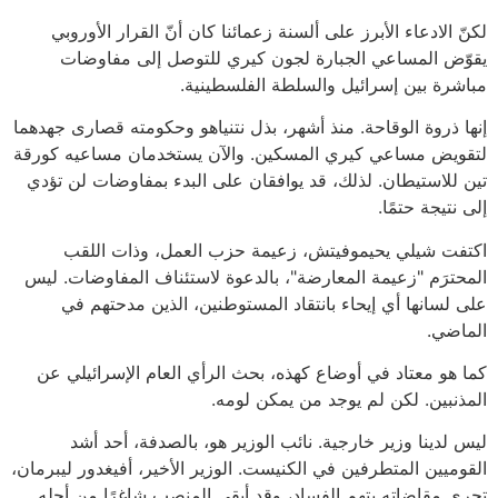
لكنّ الادعاء الأبرز على ألسنة زعمائنا كان أنّ القرار الأوروبي
يقوّض المساعي الجبارة لجون كيري للتوصل إلى مفاوضات
مباشرة بين إسرائيل والسلطة الفلسطينية.
إنها ذروة الوقاحة. منذ أشهر، بذل نتنياهو وحكومته قصارى جهدهما
لتقويض مساعي كيري المسكين. والآن يستخدمان مساعيه كورقة
تين للاستيطان. لذلك، قد يوافقان على البدء بمفاوضات لن تؤدي
إلى نتيجة حتمًا.
اكتفت شيلي يحيموفيتش، زعيمة حزب العمل، وذات اللقب
المحترَم "زعيمة المعارضة"، بالدعوة لاستئناف المفاوضات. ليس
على لسانها أي إيحاء بانتقاد المستوطنين، الذين مدحتهم في
الماضي.
كما هو معتاد في أوضاع كهذه، بحث الرأي العام الإسرائيلي عن
المذنبين. لكن لم يوجد من يمكن لومه.
ليس لدينا وزير خارجية. نائب الوزير هو، بالصدفة، أحد أشد
القوميين المتطرفين في الكنيست. الوزير الأخير، أفيغدور ليبرمان،
تجري مقاضاته بتهم الفساد، وقد أبقي المنصب شاغرًا من أجله.