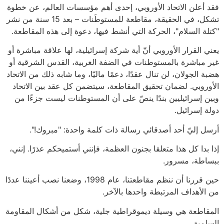
فقد أعلن الاتحاد الأوروبي، إحدى أهم مؤسسات العالم، عن خطوة
تشكل، في الحقيقة، مقاطعة للمستوطَنات – بعد 15 سنة من نشر
"كتلة السلام"، الحركة التي أنشط فيها، دعوة إلى هذه المقاطعة.
يعني القرار الأوروبي أنّ أية شركة إسرائيلية، لها علاقة مباشرة أو
غير مباشرة بالمستوطنات في الضفة الغربية، القدس الشرقية أو
هضبة الجولان، لن تنال عقدًا، دعمًا ماليّا، وما شابه ذلك من الاتحاد
الأوروبي. لضمان تحقيق المقاطعة، سيتضمن كل عقد بين الاتحاد
وبين إسرائيليين بندًا ينصّ على أن المستوطنات ليست جزءًا من
دولة إسرائيل.
أرسل إليّ أحد أصدقائي رسالة ذات كلمة واحدة: "مبروك!".
إذا بدا كل هذا متعلقا بجنون العظمة، فإنني أستميحكم عذرًا. إنني،
ببساطة، مسرور.
حين قررنا أن ننظم مقاطعتنا، عام 1998، وضعنا نصب أعيننا عددًا
من الأهداف المرتبطة واحدها بالآخر.
المقاطعة هي وسيلة ديموقراطية جلية، شكل من أشكال المقاومة
السلمية.