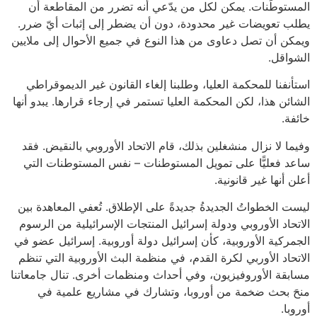
المستوطَنات. يمكن لكل من يدّعي أنه تضرر من المقاطعة أن
يطلب تعويضات غير محدودة، دون أن يضطر إلى إثبات أيّ ضرر.
ويمكن أن تصل دعاوى من هذا النوع في جميع الأحوال إلى ملايين
الشواقل.
استأنفنا للمحكمة العليا، وطلبنا إلغاء القانون غير الديموقراطي
الشائن هذا، لكن المحكمة العليا تستمر في إرجاء قرارها. يبدو أنها
خائفة.
وفيما لا نزال منشغلين بذلك، قام الاتحاد الأوروبي بالنقيض. فقد
ساعد فعليًّا على تمويل المستوطنات – نفس المستوطنات التي
أعلن أنها غير قانونية.
ليست الخطواتُ الجديدةُ جديدةً على الإطلاق. تُعفي المعاهدة بين
الاتحاد الأوروبي ودولة إسرائيل المنتجات الإسرائيلية من الرسوم
الجمركية الأوروبية، كأن إسرائيل دولة أوروبية. إسرائيل عضو في
الاتحاد الأوربي لكرة القدم، في منظمة البث الأوروبية التي تنظم
مسابقة الأوروفيزيون، وفي أحداث ومنظمات أخرى. تنال جامعاتنا
منحَ بحث ضخمة من أوروبا، وتشارك في مشاريع علمية في
أوروبا.