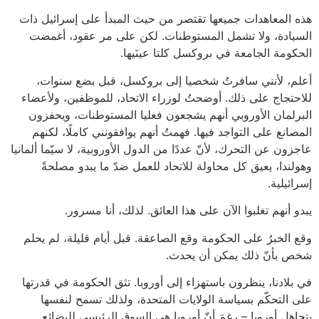
هذه المعاهدات جميعها تقتصر من حيث المبدأ على إسرائيل ذات
السيادة، ولا تشمل المستوطنات. لكن على مر عقود، أغمضت
الحكومة الجامعة في بروكسل كلتا عينَيها.
أعلم، لأنني سافرتُ شخصيا إلى بروكسل، قبل بضع سنوات،
للاحتجاج على ذلك. أوضحتُ لوزراء الاتحاد، للموظفين، ولأعضاء
البرلمان الأوروبي أنهم يشجعون فعليا المستوطنات، ويحفزون
المصانع على التواجد فيها. فهمتُ أنهم يوافقونني كاملًا، لكنهم
عاجزون عن التحرك، لأنّ عددًا من الدول الأوروبية، لا سيّما ألمانيا
وهولندا، يعيق كل محاولة للاتحاد للعمل ضدّ ما يبدو مصلحةً
إسرائيلية.
يبدو أنهم تغلبوا الآن على هذا العائق. لذلك، أنا مسرور.
وقع الخبرُ على الحكومة وقع الصاعقة. قبل أيام قليلة، لم يحلم
شخص بأنّ ذلك يمكن أن يحدث.
في بلادنا، ينظرون باستهزاء إلى أوروبا. تثق الحكومة في قدرتها
على التحكّم بسياسة الولايات المتحدة، ولذلك تسمح لنفسها
بتجاهل أوروبا – رغمَ أنّ أوروبا هي السوق الرئيسي للبضائع