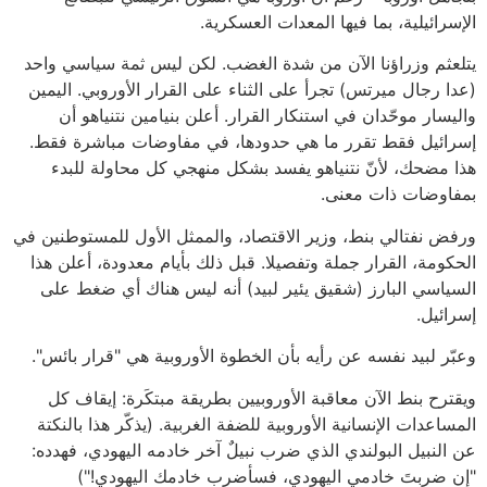
الإسرائيلية، بما فيها المعدات العسكرية.
يتلعثم وزراؤنا الآن من شدة الغضب. لكن ليس ثمة سياسي واحد
(عدا رجال ميرتس) تجرأ على الثناء على القرار الأوروبي. اليمين
واليسار موحّدان في استنكار القرار. أعلن بنيامين نتنياهو أن
إسرائيل فقط تقرر ما هي حدودها، في مفاوضات مباشرة فقط.
هذا مضحك، لأنّ نتنياهو يفسد بشكل منهجي كل محاولة للبدء
بمفاوضات ذات معنى.
ورفض نفتالي بنط، وزير الاقتصاد، والممثل الأول للمستوطنين في
الحكومة، القرار جملة وتفصيلا. قبل ذلك بأيام معدودة، أعلن هذا
السياسي البارز (شقيق يئير لبيد) أنه ليس هناك أي ضغط على
إسرائيل.
وعبّر لبيد نفسه عن رأيه بأن الخطوة الأوروبية هي "قرار بائس".
ويقترح بنط الآن معاقبة الأوروبيين بطريقة مبتكَرة: إيقاف كل
المساعدات الإنسانية الأوروبية للضفة الغربية. (يذكّر هذا بالنكتة
عن النبيل البولندي الذي ضرب نبيلٌ آخر خادمه اليهودي، فهدده:
"إن ضربتَ خادمي اليهودي، فسأضرب خادمك اليهودي!")