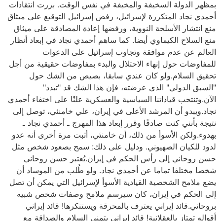
بمظهر الدولة السخيفة والمخيفة في نفس الوقت. بررت انتقادات
أحمدي نجاد المتكررة لإسرائيل، رفض إسرائيل التوقيع على ميثاق
منع انتشار الأسلحة النووية، ورفضها إعادة المصادقة على ميثاق
منع السلاح الكيماوي أيضا. كما ساهم أحمدي نجاد في إبعاد أنظار
العالم عن عدم موافقة وتجاوب إسرائيل على الدعوات
للمفاوضات حول إنهاء الاحتلال والبدء بمفاوضات حقيقية من أجل
تحقيق السلام.ولو كان عندي سابقا، بصيص من الشك حول
"السبق الدولي" الذي عرضته، فإن هذا الشك قد "تبدد"
الآن.وتنتحب قياداتنا السياسية والعسكرية علنًا على اختفاء أحمدي
نجاد.ويبدو أن المرشد الأعلى في إيران، علي خامنئي، توصل إلى
نتيجة بأنني كنت صادقًا وقرر إبعاد هذا المهرج ـ أحمدي نجاد ـ
بهدوء.ولكن الأسوأ من ذلك، أن خامنئي، أثبت مرة أخرى أنه عدو
لدود للكيان الصهيوني. ودليل على ذلك: سمح بصعود شخص مثل
حسن روحاني إلى رأس الحكم في إيران.يُعتبر حسن روحاني
شخصا مختلفا تماما عن أحمدي نجاد. ولو طُلب من الموساد أن
يضع ملامح الشخصية القيادية الأسوأ لإسرائيل التي يمكن أن تصل
إلى الحكم في إيران، كان سيرسم ملامح وصفات شخص شبيه
بروحاني.قائد إيراني يعترف بالمحرقة ويستنكرها! قائد إيراني
أقواله تمتاز بالعقلانية! قائد إيراني يتمنى السلام والصداقة مع