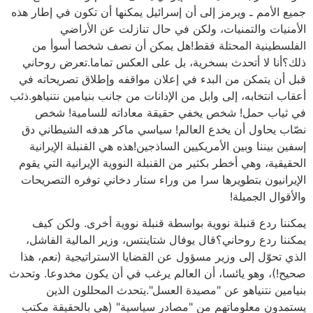
جميع الأمم ـ ويرمز إلى أن إسرائيل يمكنها أن تكون في إطار هذه
الأمنيات والتمنيات، ولكن في حال تنازلت عن الأراضي
الفلسطينية المحتلة فقط!هل يمكن أن نصف شخصا أسوأ من
ذلك؟أنا لا أتحدث بسخرية، بل على العكس تماما.تعرض روحاني
قبل أن يتمكن من البدء في إعلان مواقفه وإطلاق تصريحاته في
أعقاب انتخابه، إلى وابل من الإدانات من جانب بنيامين نتنياهو.ذئب
في ثياب حمل! شخص يخفي حقيقة معاداته للسامية! شخص
نصّاب يحاول أن يخدع العالم! سياسي ماكر هدفه الشيطاني دق
إسفين بيننا وبين الأمريكيين الساذجين!هذه هي القنبلة الإيرانية
الحقيقية، وهي أخطر بكثير من القنبلة النووية الإيرانية التي يقوم
الإيرانيون بتطويرها سرا من وراء ستار دخاني توفره التصريحات
والأقوال الجميلة!
يمكننا ردع قنبلة نووية بواسطة قنبلة نووية أخرى. ولكن كيف
يمكننا ردع روحاني؟قال يوفال شتاينتس، وزير المالية الفاشل،
الذي تحوّل إلى وزير مسؤول عن القضايا الاستراتيجية (نعم، هذا
صحيح!)، وهو يائسا، أن العالم يرغب في أن يكون مخدوعا. وتحدث
بنيامين نتنياهو عن "مصيدة العسل".يتحدث المحللون الذين
يستمدون معلوماتهم من "مصادر سياسية" (هي بالحقيقة مكتب