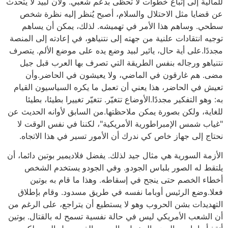
للمالية إلى إتباع خطوات لا تحظى بدعم شعبي. ولأن لبيد لا يتحدث
عن قضايا مثل الاحتلال والسلام، أصبح يُنظر إليه نظرة شخص
سطحي. وساهم هذا الأمر في تهميشه. لذلك، يمكن أن يساهم
توجيه انتقادات علنية من جهته إلى نتنياهو، في إعادته إلى المنصة
مجددًا.على أية حال، يائير لبيد وضع يده على موضع الألم. يتصرف
نتنياهو ورجاله بنفس الطريقة التي تصرف بها العرب قبل جيل
مضى. هم غارقون في الماضي، ولا يعيشون في الحاضر.وأن
تعيش في الحاضر، هذا يعني أن تعمل ما يكره السياسيون القيام
به: وهو التفكير مجددًا.الأوضاع تتغيّر. تتغيّر تغييرا بطيئا، بطيئا
للغاية، ولكن بصورة يمكن ملاحظتها.من السابق لأوانه الحديث عن
"غياب شمس الإمبراطورية الأمريكية"، لكننا في نفس الوقت لا
نحتاج إلى جهاز خاص كي ندرك أن الأمور تسير في هذا الاتجاه.
الأزمة السورية هي مثال جيد لذلك. يفضل فلاديمير بوتين دائما، أن
يلتقط له الصور بلباس الجودو. وفي الجودو يستخدم الشخص
أخطاء الخصم حتى ينجح في إسقاطه. وهذا ما قام به بوتين
فعلا.وضع الرئيس أوباما نفسه في طريق مسدود. وقام بإطلاق
التهديدات بشن الحروب وهو لا يستطيع أن يتراجع، على الرغم من
أن الشعب الأمريكي ليس في حالة نفسية تسمح له بالقتال. بوتين