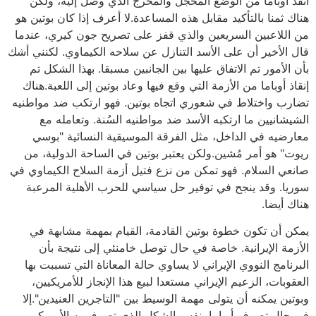
أنقذ أوباما من الوضع المخجل والمحرج الذي وصل إليه، ولكن
هناك ثمنا بالتأكيد مقابل هذه المساعدة.لا أعرف إذا كان بوتين هو
من اللاعبين السريعين والذي قفز على تصريح جون كيري، عندما
قال الأخير أن على الأسد التنازل عن سلاحه الكيماوي. لكنني أشك
بأن الأمور تم الاتفاق عليها بين الجانبين مسبقا. بهذا الشكل تم
إنقاذ أوباما من الأزمة التي وقع فيها وعاد بوتين إلى اللعبة.هناك
تضارب واختلاط في شعوري اتجاه بوتين. فهو ارتكب ضد مواطنيه
الشيشانيين ما ارتكبه الأسد ضد مواطنيه السُنة. وتعامله مع
معارضيه في الداخل، مثل الفرقة الموسيقية النسائية "بوسي
ريوت" هو أمر مُشين.ولكن يعتبر بوتين في الساحة الدولية، من
صانعي السلام. فهو تمكن من نزع فتيل أزمة السلاح الكيماوي في
سوريا. وقد ينجح في توفير حل سياسي للحرب الأهلية المرعبة
هناك أيضا.
يمكن أن تكون خطوة بوتين القادمة، القيام بمهمة مشابهة في
الأزمة الإيرانية. خاصة في حال توصل خامنئي إلى نتيجة بأن
البرنامج النووي الإيراني لا يساوي حالة المعاناة التي تسببت بها
العقوبات، الزعيم الإيراني مستعدا لبيع هذا الإنجاز للأمريكيين،
وبوتين يمكنه أن يتولى مهمة الوسيط بين "التاجرين العنيدين".إلا
في حال تصرف أوباما بنفس الشكل الذي تصرف به الأمريكي