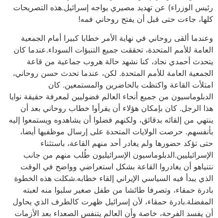
رئيس الوزراء) عن تهديد مصيري يواجه إسرائيل.هذه التصريحات
كلها، جاءت حتى قبل أن يفتح روحاني فمه!
وعندما ألقى روحاني في نهاية الأمر خطابا كبيرا أمام الجمعية
العامة للأمم المتحدة، تحققت جميع التنبؤات السوداء.عندما كان
يتحدث أحمدي نجاد، كنا نشهد حالة هروب جماعية من قاعة
الجمعية العامة للأمم المتحدة. لكن، عندما تحدث حسن روحاني،
امتلأت القاعة واكتظت بالحاضرين والمستمعين. كان
الدبلوماسيون من جميع أنحاء العالم فضوليين لمعرفة حقيقة نوايا
هذا الرجل. كان بإمكان هؤلاء أن يقرأوا خطاب روحاني بعد أن
ينتهي من إلقائه بدقائق، ولكنهم فضلوا أن يشاهدوه ويستمعوا إليه
بأنفسهم. حرصت الولايات المتحدة على إرسال موظفيها أيضا،
حتى تؤكد حضورها ولم يغادر أحد منهم القاعة، باستثناء
الإسرائيليين.الدبلوماسيون الإسرائيليون طُلب منهم من جانب
نتنياهو أن يغادروا القاعة بشكل استعراضي وواضح في الوقت
الذي يبدأ فيه السياسي الإيراني إلقاء خطابه.شكلت هذه الخطوة
بادرة حمقاء، وتصرفا طائشا من طفل صغير سلبوا منه لعبته
المفضلة.بادرة حمقاء، لأن إسرائيل ظهرت كالطرف الذي يحاول
أن يفسد الفرحة، خاصة وأن العالم يتنفس الصعداء بعد الأزمات