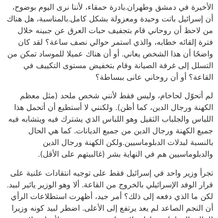
الأخيرة في دمشق وطهران.بادرة حمقاء، لأننا نرى اليوم بوضوح،
أن إسرائيل باتت وحيدة ومعزولة بشكل كامل.بالمناسبة، هل هناك
من لاحظ أن روحاني قام بتجفيف حبات العرق عن جبينه خلال
فترة إلقائه خطابه، والذي استمر حوالي نصف ساعة؟ لقد كان
واضحًا أن هذا الشخص يعاني. أو أن هناك عميلا للموساد تمكن من
التسلل إلى غرفة الصيانة وقام بتخفيض مستوى التكييف في
القاعة؟ أو أن روحاني عانى ببساطة؟
لم أتحوّل لحاخام، وليس فقط لأنني شخص ملحد (مثل معظم
الكهنة ورجال الدين، كما أظن). ولكنني لا أستطيع أن أتحمل هذا
اللباس والجلباب الثقيل وهو اللباس الذي يشترك فيه ويتشابه فيه
جميع الكهنة ورجال الدين من جميع الديانات. كما هي الحال
بالنسبة لبدلات الدبلوماسيين.ولكن الكهنة ورجال الدين
والدبلوماسيين هم في النهاية بشر (غالبيتهم على الأقل).
تجرأ وزير واحد في إسرائيل فقط على توجيه انتقادات علنية على
قرار الوفد الإسرائيلي بالخروج من القاعة. ألا وهو الوزير يائير لبيد.
لكن ما الذي دفعه إلى ذلك؟ أمر جيد، أظهرت استطلاعات الرأي
أن النجم الصاعد لم يعد يرتفع إلى الأعلى. اضطر لبيد كونه وزيرا