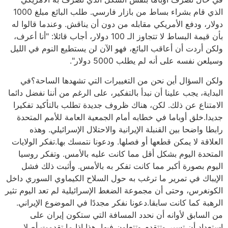
الذي قام بشراء بساط من بازار فارسي. طلب البائع مبلغ 1000
دولار، ودفع الأمريكي مقابله من دون أن يناقش. وعندما قالوا له
بأن قيمة البساط لا تتجاوز الـ 100 دولار، أجاب قائلا: "أنا أعرف،
ولكن أردت أن أعاقب البائع، فهو الآن لن يستطيع النوم في الليل
وسيلعن نفسه على أنه لم يطلب 5000 دولار".
ولكن السؤال أين نحن من التغييرات التي تشهدها الساحة؟في
البداية، يجب علينا أن نبدأ بالتفكير، على الرغم من أننا نفضل دائما
الامتناع عن ذلك. لكن، هناك ظروف جديدة تطلب بالتأكيد تفكيرا
جديدا.خلق أوباما في خطابه أمام الجمعية العامة للأمم المتحدة
رابطا واضحا بين القنبلة الإيرانية والاحتلال الإسرائيلي. وهذه
العلاقة لا يمكن قطعها أو فصلها. ودعونا نتمسك بها.تفكر الولايات
المتحدة اليوم بشكل أقل مما كانت عليه بالأمس. وتفكر روسيا
اليوم بصورة أكبر مما كانت تفكر به بالأمس. وأثبت ذلك فشل
الإيباك في تمرير ما ترغب به حول السلاح الكيماوي السوري داخل
الكونغرس، وحتى أن مجموعة الضغط الإسرائيلية لم تعد اليوم تثير
الرهبة كما كانت سابقا.دعونا نفكر مجددًا في الموضوع الإيراني.
من السابق لأوانه أن نحدد المسافة التي ستكون إيران على
استعداد أن تسير وتتقدم وتتعاون فيها، هذا إذا ما تقدمت أصلا،