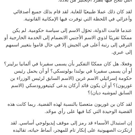
لقد كان ذلك عملا طبيعيًا للغاية. لقد قام بذلك جميع أصدقائي
وأعزائي في اللحظة التي توفرت فيها الإمكانية القانونية.
عندما قامت الدولة، تحوّل الاسم إلى سياسة حكومية. لم يكن
ممكنًا تقريبًا لذوي الاسم الأجنبي الانضمام إلى الخدمة الخارجية أو
الترقي إلى رتبة أعلى في الجيش إلا في حال قاموا بتغيير اسمهم
إلى عبري.
وفعلا، هل كان ممكنًا التفكير بأن يسمى سفيرنا في ألمانيا برلينر؟
أو أن يسمى سفيرنا في بولندا بولونسكي؟ أو أن يحمل رئيس
حكومة إسرائيلي الاسم غرين (الاسم السابق لرئيس الوزراء بن
غوريون)؟ أو أن يكون قائد أركان يدعى كيتيغورودسكي (الاسم
السابق لموشيه ديان)؟
لقد كان بن غوريون متعصبًا بالنسبة لهذه القضية. ربما كانت هذه
القضية الوحيدة التي كنا فيها على رأي موحّد.
إن استبدال الأسماء قد رمز إلى موقف إيديولوجي أساسي. لقد
ارتكزت الصهيونية على إنكار تام للمهجر، أنماط حياته، تقاليده