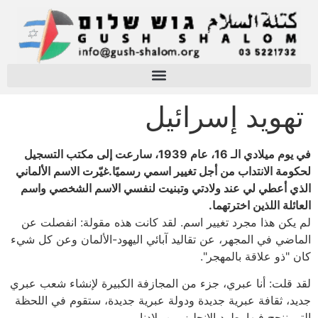
تهويد إسرائيل
في يوم ميلادي الـ 16، عام 1939، سارعت إلى مكتب التسجيل
لحكومة الانتداب من أجل تغيير اسمي رسميًا.غيّرت الاسم الألماني
الذي أعطي لي عند ولادتي وتبنيت لنفسي الاسم الشخصي واسم
العائلة اللذين اخترتهما.
لم يكن هذا مجرد تغيير اسم. لقد كانت هذه مقولة: انفصلت عن
الماضي في المجهر، عن تقاليد آبائي اليهود-الألمان وعن كل شيء
كان "ذو علاقة بالمهجر".
لقد قلت: أنا عبري، جزء من المجازفة الكبيرة لإنشاء شعب عبري
جديد، ثقافة عبرية جديدة ودولة عبرية جديدة، ستقوم في اللحظة
التي ننجح فيها بطرد الإنجليز من بلادنا.