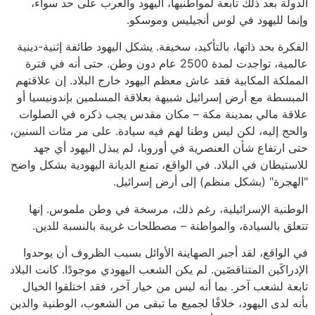
الدولة بعد ذلك تابعة لمواطنيها، اليهود والعرب على حد سواء،
وإنما لليهود في لوس أنجيليس وموسكو.
الفكرة بحد ذاتها، بالتأكيد، سخيفة. يشكل اليهود طائفة إثنية-دينية
عالمية، تواجدت لمدة 2500 عام دون وطن. حتى أنه في فترة
المملكة المكابية فقد عاش معظم اليهود خارج البلاد. إن علاقتهم
المبسطة مع أرض إسرائيل شبيهة بعلاقة المسلمين بإندونيسيا أو
علاقة مالي بمدينة مكة – مكان مقدس يجب ذكره في الصلوات
والحج إليه، لكن ليس وطنا لهم فيه سيادة. على مر مئات السنين،
حتى ارتفاع شأن العنصرية في أوروبا، لم يبذل اليهود أي جهد
للاستيطان في البلاد. في الواقع، تمنع الديانة اليهودية بشكل واضح
"الهجرة" (بشكل منظم) إلى أرض إسرائيل.
الوطنية الإسرائيلية، رغم ذلك، مرسخة في وطن ملموس. إنها
تتعلق بالسيادة، والمواطنة – مصطلحات غريبة بالنسبة للدين.
في الواقع، لقد أجبر الصهاينة الأوائل بسبب الظروف أن يوحدوا
الإدراكَين المتناقضَين. لم يكن الشعب اليهودي موجودًا. كانت البلاد
تابعة لشعب آخر. بما أنه ليس من خيار آخر، فقد اختلقوا الخيال
بأنه لدى اليهود، خلافًا لجميع ما تبقى من الشعوب، الوطنية والدين