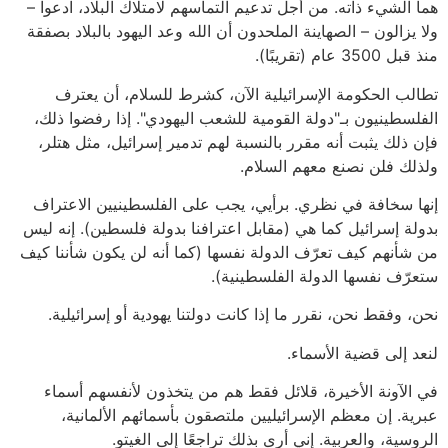
هما الشيء ذاته. من أجل تدعيم التماسهم لامتلاك البلاد، ادعوا –
ولا يزالون – الصهاينة الملحدون أن الله وعد اليهود بالبلاد بصفقة
منذ قبل 3500 عام (تقريبًا).
تطالب الحكومة الإسرائيلية الآن، كشرط للسلام، أن يعترف
الفلسطينيون بـ"دولة القومية للشعب اليهودي". إذا رفضوا ذلك،
فإن ذلك يثبت أنه مقرر بالنسبة لهم تدمير إسرائيل، مثل هتلر،
ولذلك فلن نصنع معهم السلام.
إنها سخافة في نظري. برأيي، يجب على الفلسطينيين الاعتراف
بدولة إسرائيل كما هي (مقابل اعترافنا بدولة فلسطين). إنه ليس
من شأنهم كيف تعرّف الدولة نفسها (كما أنه لن يكون شأننا كيف
ستعرّف نفسها الدولة الفلسطينية).
نحن، وفقط نحن، نقرر ما إذا كانت دولتنا يهودية أو إسرائيلية.
لنعد إلى قضية الأسماء.
في الآونة الأخيرة، قلائل فقط هم من يتخذون لأنفسهم أسماء
عبرية. إن معظم الإسرائيليين ملتصقون بأسمائهم الألمانية،
الروسية، والعربية. إني أرى بذلك تراجعًا إلى الغيتو.