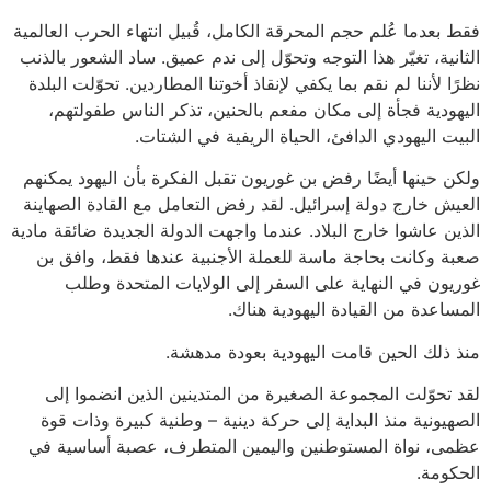
فقط بعدما عُلم حجم المحرقة الكامل، قُبيل انتهاء الحرب العالمية
الثانية، تغيّر هذا التوجه وتحوّل إلى ندم عميق. ساد الشعور بالذنب
نظرًا لأننا لم نقم بما يكفي لإنقاذ أخوتنا المطاردين. تحوّلت البلدة
اليهودية فجأة إلى مكان مفعم بالحنين، تذكر الناس طفولتهم،
البيت اليهودي الدافئ، الحياة الريفية في الشتات.
ولكن حينها أيضًا رفض بن غوريون تقبل الفكرة بأن اليهود يمكنهم
العيش خارج دولة إسرائيل. لقد رفض التعامل مع القادة الصهاينة
الذين عاشوا خارج البلاد. عندما واجهت الدولة الجديدة ضائقة مادية
صعبة وكانت بحاجة ماسة للعملة الأجنبية عندها فقط، وافق بن
غوريون في النهاية على السفر إلى الولايات المتحدة وطلب
المساعدة من القيادة اليهودية هناك.
منذ ذلك الحين قامت اليهودية بعودة مدهشة.
لقد تحوّلت المجموعة الصغيرة من المتدينين الذين انضموا إلى
الصهيونية منذ البداية إلى حركة دينية – وطنية كبيرة وذات قوة
عظمى، نواة المستوطنين واليمين المتطرف، عصبة أساسية في
الحكومة.