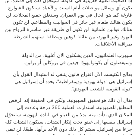
إذا أصحبت أغلبية حاريدية في الدولة، سيتحوّل ذلك إلى قاعدة. لن
تكون أي وسائل مواصلات أيام السبت والأعياد. ستكون الشوارع
فارغة كما هو الحال في يوم الغفران. وستغلق جميع المحلات. لن
يكون هنالك طعام غير جائز في الحوانيت والمطاعم. لن تكون
هنالك قوانين علمانية. لن تكون أي طريقة غير مباشرة للزواج بين
اليهود وغير اليهود، بين عائلة كوهين ومطلقة. ستهتم الشرطة
بمراقبة الأخلاقيات.
سيهرب العلمانيون، الذين يشكلون الآن أغلبية، من الدولة
وسيفضلون أن يكونوا يهودًا جيدين في بروكلين أو برلين.
يعالج الكنيست الآن اقتراح قانون ينبغي له استبدال القول بأن
إسرائيل هي "دولة يهودية وديمقراطية"، يحدد أن إسرائيل هي
"دولة القومية للشعب اليهودي".
يقال أن ذلك هو تحقيق الصهيونية، ولكن في الحقيقة إنه الرفض
المطلق للصهيونية. استدارت العملية 360 درجة وعادت إلى
المكان الذي بدأت منه. بدلا من الغيتو في البلدة اليهودية، ستتحوّل
إسرائيل بنفسها إلى غيتو. تحت إنكار الشتات، سيكون الشتات كله
جزءا من إسرائيل. سيتم كل ذلك دون الأخذ برأيها، طبعًا. لن تبقى