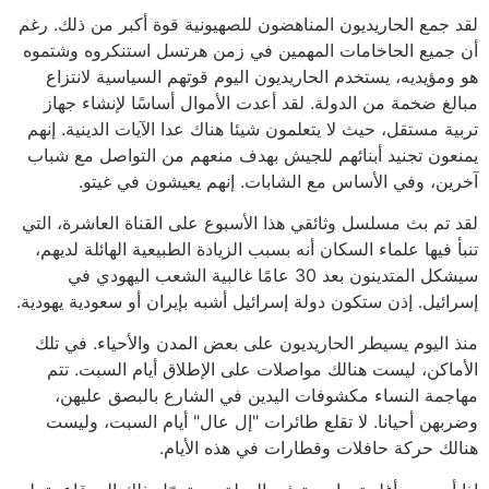
لقد جمع الحاريديون المناهضون للصهيونية قوة أكبر من ذلك. رغم
أن جميع الحاخامات المهمين في زمن هرتسل استنكروه وشتموه
هو ومؤيديه، يستخدم الحاريديون اليوم قوتهم السياسية لانتزاع
مبالغ ضخمة من الدولة. لقد أعدت الأموال أساسًا لإنشاء جهاز
تربية مستقل، حيث لا يتعلمون شيئا هناك عدا الآيات الدينية. إنهم
يمنعون تجنيد أبنائهم للجيش بهدف منعهم من التواصل مع شباب
آخرين، وفي الأساس مع الشابات. إنهم يعيشون في غيتو.
لقد تم بث مسلسل وثائقي هذا الأسبوع على القناة العاشرة، التي
تنبأ فيها علماء السكان أنه بسبب الزيادة الطبيعية الهائلة لديهم،
سيشكل المتدينون بعد 30 عامًا غالبية الشعب اليهودي في
إسرائيل. إذن ستكون دولة إسرائيل أشبه بإيران أو سعودية يهودية.
منذ اليوم يسيطر الحاريديون على بعض المدن والأحياء. في تلك
الأماكن، ليست هنالك مواصلات على الإطلاق أيام السبت. تتم
مهاجمة النساء مكشوفات اليدين في الشارع بالبصق عليهن،
وضربهن أحيانا. لا تقلع طائرات "إل عال" أيام السبت، وليست
هنالك حركة حافلات وقطارات في هذه الأيام.