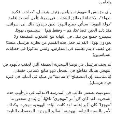
وتعابيره.
رأى مؤسس الصهيونية، بنيامين زئيف هرتسل، "صاحب فكرة
الدولة"، الاختفاء المطلق للشتات. في يومنا، تأمل أنه بعد إقامة
"دولة اليهود"، سيأتي جميع اليهود الذين يريدون ذلك إلى إسرائيل.
منذ ذلك الحين فصاعدًا، هم – وفقط هم! – سيسمون يهودًا.
سيمتزج جميع من تبقى في النهاية مع الشعوب المضيفة ولا
يعودون يهودًا. (لقد تم جعل هذه القسم من نظرية هرتسل منسيًا
عن قصد. لا يتم تعليمه في المدارس، وليس مذكورًا في خطابات
السياسيين).
لم يخف هرتسل في يومنا السخرية العميقة التي لحقت باليهود في
المهجر. هنالك مقاطع في السجل ذوو طابع لاسامي حقيقي.
(بالمناسبة، إن المصطلح "لا سامية" تم صكه في ألمانيا في فترة
حياة هرتسل).
استوعبت بصفتي طالب في المدرسة الابتدائية في تل-أبيب هذه
السخرية. لقد كان كل أمر "مهجري" تافهًا. أن يُنادي شخص ما
"مهجرًا" كان أكبر إهانة. لقد كانت البلدة اليهودية مهجرة، وكذلك
الأمر بالنسبة للديانة اليهودية، التقاليد اليهودية، المعتقدات التابعة