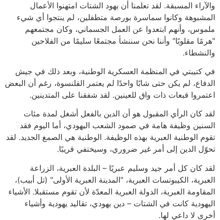
والآراء المسبقة. لقد تعلمنا أن يهود الشتات امتهنوا الأعمال
المشبوهة وكانوا سماسرة بورصة متطفلين، لم ينتجوا أي شيء
ملموس، وأنهم ابتعدوا عن العمل الجسماني، وكان مجتمعهم
"هرمًا مقلوبًا" وأننا نحن سننشأ مجتمعًا سليمًا من الفلاحين
والنشطاء.
في كتيبتي في المنظمة العسكرية الوطنية، وبعد ذلك في جيش
الدفاع، لم يكن حتى شابًا واحدًا لم يعتمر القلنسوة، رغم أن البعض
اعتمروا قبعات ذات واق للعينين. لقد شفقنا على المتدينين.
لقد كان الرأي المقبول هو أن الدين بالفعل أشغل لمدة مئات
السنين وظيفة هامة في صمود الشعب اليهودي، أما اليوم فقد
تقوم الوطنية العبرية بهذه الوظيفة. الوطنية هي الصمغ الجديد. لقد
تحوّل الدين إلى أمر غير ضروري، وسيختفي قريبًا.
لقد كان كل أمر جيد وسليم عبريًا – البلدة العبرية، الزراعة
العبرية، الكيبوتسات العبرية، "المدينة العبرية الأولى" (تل أبيب)،
المقاومة العبرية، الدولة العبرية المعدّة لأن تقوم مستقبلا. الأشياء
اليهودية كانت في الشتات – دين يهودي، تقاليد يهودية وأشياء
أخرى لا داعي لها.