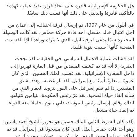
هل الحكومة الإسرائيلية قادرة على اتخاذ قرار تنفيذ عملية كهذه؟
بالتأكيد، قادرة! والدليل على ذلك أنها فعلت ذلك سابقًا.
في أيلول من عام 1997، تم إرسال فرقة اغتياليه إلى عمان من
أجل اغتيال خالد مشعل، أحد قادة حركة حماس. لقد كانت الوسيلة
المختارة سمًا يدعى لبوفينتانيل، الذي لا يترك وراءه آثارًا. لقد بدت
الضحية كأنها أصيبت بنوبة قلبية.
لقد فشلت عملية الاغتيال السياسي. في الحقيقة، لقد نجحت
الضربة إلا أنه قد تم كشف المنفذين من قبل المارة فهربوا إلى
داخل السفارة الإسرائيلية. لقد غضب الملك الحسين، الذي كان
عمومًا متعاونًا أمينًا مع إسرائيل. لقد ثار غضبه، وهدد بشنق
المنفذين إذا لم تقم إسرائيل على الفور بتزويد العقار الذي من
شأنه إنقاذ حياة الضحية. لقد فرّ رئيس الحكومة، بنيامين نتنياهو،
آنذاك.وقام بإرسال رئيس الموساد، داني ياتوم، حاملا معه الدواء.
تم إنقاذ حياة مشعل.
(لقد كان الشرط الثاني للملك حسين هو تحرير الشيخ أحمد ياسين،
وهو أحد قادة حماس أيضًا، الذي كان مسجونًا في إسرائيل. قد تم
إطلاق سراح العجوز المقعد على كرسي عجلات وبعد ذلك تم