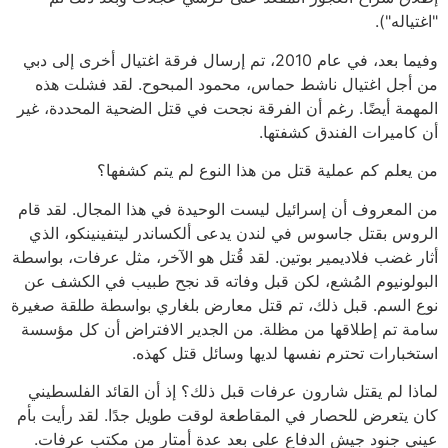
"اغتياله").
وفيما بعد، في عام 2010، تم إرسال فرقة اغتيال أخرى إلى دبي
من أجل اغتيال ناشط حماس، محمود المبحوح. لقد فشلت هذه
المهمة أيضًا. رغم أن الفرقة نجحت في قتل الضحية المحددة، غير
أن كاميرات الفندق كشفتها.
من يعلم كم عملية قتل من هذا النوع لم يتم كشفها؟
من المعروف أن إسرائيل ليست الوحيدة في هذا المجال. لقد قام
الروس بقتل جاسوس في لندن يدعى ألكساندر ليتفينينكو، الذي
أثار غضب فلاديمير بوتين. لقد قُتل هو الآخر، مثل عرفات، بواسطة
البولونيوم المُشع، لكن قبل وفاته قد نجح طبيب في الكشف عن
نوع السم. قبل ذلك، تم قتل معارض بلغاري بواسطة طلقة صغيرة
سامة تم إطلاقها من مظلة. من الجدير الافتراض أن كل مؤسسة
استخبارات تحترم نفسها لديها وسائل قتل كهذه.
لماذا لم يقتل شارون عرفات قبل ذلك؟ إذ أن القائد الفلسطيني
كان يتعرض للحصار في المقاطعة لوقت طويل جدًا. لقد رأيت بأم
عيني جنود جيش الدفاع على بعد عدة أمتار من مكتب عرفات.