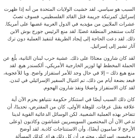
السبب هو سياسي. لقد خشيت الولايات المتحدة من أنه إذا ظهرت
إسرائيل كمرتبكة جريمة قتل القائد الفلسطيني، فسوف تصبّ
عشرات الملايين من مؤيديه في الدول العربية غضبها على أمريكا.
كانت ستنفجر المنطقة غضبًا. لقد منع الرئيس جورج بوش الابن
ذلك. لقد دعت الحاجة إلى إيجاد الطريقة لتنفيذ العملية دون ترك
آثار تشير إلى إسرائيل.
لقد كان شارون معتادًا على ذلك. عشية حرب لبنان الثانية، بلًغ عن
الحملة المخطط لها لوزير الخارجية الأمريكي، ألكسندر هيغ. لقد
منع هيغ ذلك – إلا في حال وجد للأمر استفزاز واضح. ويا للأعجوبة،
فبعد بضعة أيام من ذلك، تم اغتيال السفير الإسرائيلي في لندن.
لقد كان الاستفزاز واضحًا ونفذ شارون الهجوم.
كان ذلك السبب أيضًا في استنكار حكومة نتنياهو بحزم الآن أية
علاقة بقتل عرفات. للوهلة الأولى، كان من المفترض، تحديدًا، أن
تتفاخر بهذه العملية الشعبية. لكن الوسائل الدعائية القوية لدينا
تدعي الآن أن المختصين السويسريين غشاشون وكاذبون (وعلى
الأرجح لا ساميون أيضًا)، وأن الاستنتاجات كاذبة. لقد أوضح
بروفيسور إسرائيلي محترم، أن كل ذلك هراء. كذلك المسألة