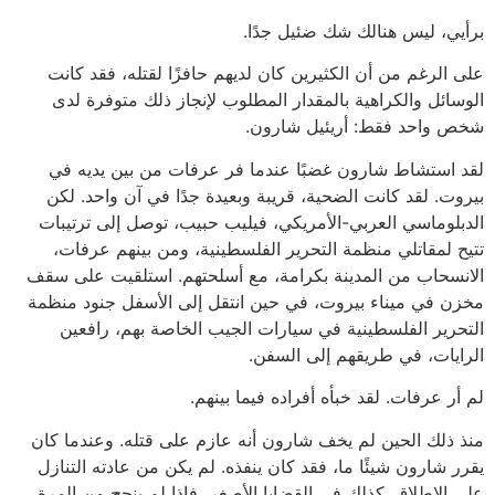
برأيي، ليس هنالك شك ضئيل جدًا.
على الرغم من أن الكثيرين كان لديهم حافزًا لقتله، فقد كانت
الوسائل والكراهية بالمقدار المطلوب لإنجاز ذلك متوفرة لدى
شخص واحد فقط: أريئيل شارون.
لقد استشاط شارون غضبًا عندما فر عرفات من بين يديه في
بيروت. لقد كانت الضحية، قريبة وبعيدة جدًا في آن واحد. لكن
الدبلوماسي العربي-الأمريكي، فيليب حبيب، توصل إلى ترتيبات
تتيح لمقاتلي منظمة التحرير الفلسطينية، ومن بينهم عرفات،
الانسحاب من المدينة بكرامة، مع أسلحتهم. استلقيت على سقف
مخزن في ميناء بيروت، في حين انتقل إلى الأسفل جنود منظمة
التحرير الفلسطينية في سيارات الجيب الخاصة بهم، رافعين
الرايات، في طريقهم إلى السفن.
لم أر عرفات. لقد خبأه أفراده فيما بينهم.
منذ ذلك الحين لم يخف شارون أنه عازم على قتله. وعندما كان
يقرر شارون شيئًا ما، فقد كان ينفذه. لم يكن من عادته التنازل
على الإطلاق. كذلك في القضايا الأصغر، فإذا لم ينجح من المرة