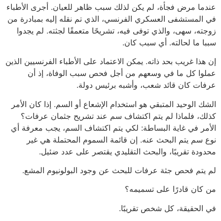
عندما مرض فجأة، لم يكن لذلك سبب ظاهر للعيان. أجرى الأطباء
في المستشفى العسكري الفرنسي، الذي تم نقله إليه بمبادرة من
زوجته، سهى، والذي توفى فيه، تشريحًا متعمقًا لجثته. لم يجدوا
سببا ما لحالته. أي سبب كان.
إن هذا غريب بحد ذاته. يمكن الاعتماد على الأطباء الفرنسيين الذين
عملوا كل ما في وسعهم من أجل فحص سبب الوفاة، إذ أن
عرفات كان قائد شعب، وأشبه برئيس دولة.
الشك الوحيد المتبقي هو استخدام الإشعاع أو السم. إذا كان الأمر
كذلك، فلماذا لم يتم اكتشاف سم عند تشريح جثمان عرفات؟
الأمر في غاية البساطة: لكي يتم اكتشاف السم، يجب معرفة أي
نوع سم يتم البحث عنه. إن قائمة السموم المحتملة هي غير
محدودة تقريبًا، والبحث التقليدي يقتصر على عدد ضئيل.
لم يتم فحص جثة عرفات للبحث عن وجود البولونيوم المشع.
من كان قادرًا على تسميمه؟
في الحقيقة، كل شخص تقريبًا.