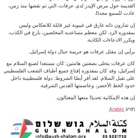
القديمة حول مرض الإيدز لدى عرفات، التي تم نقضها منذ زمن،
عادت لتُسمع مجددًا.
إن شارون ذاته غارق في غيبوبة غير قابلة للانعكاس وليس
بمقدوره الرد. لكن معظم مساعديه المخلصين، بارع في الكذب،
ويكرر الادعاءات الكاذبة.
برأيي إن مقتل عرفات هو جريمة حيال دولة إسرائيل.
كان عرفات يتحلى بصفتين هامتين: كان مستعدا لصنع السلام مع
إسرائيل، وقد كان بمقدوره إقناع جميع أطياف الشعب الفلسطيني
على تقبل السلام. لقد أقر أيضًا الشروط: دولة فلسطينية داخل
حدود الخط الأخضر، وعاصمتها القدس الشرقية.
إن هذه الإمكانية تحديدًا منعها المغتالون.
תוייג
Arabic