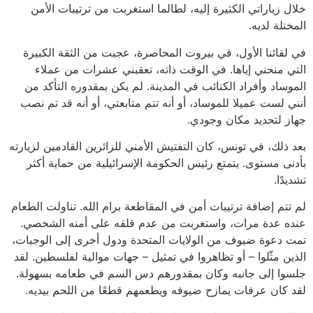
خلال زياراتي الكثيرة إليه، لطالما استغربت من ترتيبات الأمن
المختلة لديه.
في لقائنا الأول، في بيروت المحاصرة، عجبت من الثقة الكبيرة
التي منحني إياها. في الوقت ذاته، تعقبني عشرات من عملاء
الموساد وأفراد الكتائب في المدينة. لم يكن بمقدوره التأكد من
أنني لست عميلا للموساد، أو أنه تتم متابعتي، أو أنه قد تم نصب
جهاز لتحديد مكان وجودي.
بعد ذلك، في تونس، كان التفتيش الأمني للزائرين القادمين لزيارته
بأدنى مستوى. يتمتع رئيس الحكومة الإسرائيلية من حماية أكثر
تشديدًا.
لم تتم إضافة ترتيبات أمن في المقاطعة برام الله. تناولت الطعام
عنده عدة مرات، واستغربت من عدم قلقه على أمنه الشخصي.
تمت دعوة ضيوف من الولايات المتحدة ودول أخرى إلى الوجبات،
الذين مثّلوا – أو تظاهروا في تمثيل – جهات موالية لفلسطين. لقد
جلسوا إلى جانبه وكان بمقدورهم دس السم في طعامه بسهولة.
لقد كان عرفات يمازح ضيوفه ويطعمهم قطعًا من اللحم بيديه.