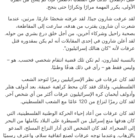
الأولى، يكرر المهمة مرارًا وتكرارًا حتى ينجح.
لقد عرفت شارون جيدًا. لقد عرفته شخصًا عازمًا. مرتين، عندما
شعرت أن شارون يقترب من هدفه، سارعت إلى المقاطعة،
بصحبة راحيل وشركاء آخرين، من أجل خلق درع بشري من حوله.
لقد أعلن شارون في إحدى المقابلات أنه لم يكن بمقدوره قتل
عرفات لأنه "كان هنالك إسرائيليون".
بالنسبة لشارون، لم تكن تلك قضية انتقام شخصي فحسب. هو –
وليس فقط هو – رأى في ذلك هدفًا وطنيًا.
لقد كان عرفات في نظر الإسرائيليين رمزًا لتوحد الشعب
الفلسطيني، ولذلك فقد كان محط كراهية عميقة. بعد أدولف هتلر
وأدولف أيخمان كره الإسرائيليون عرفات أكثر من أي شخص آخر.
لقد كان رمزًا لنزاع من 120 عامًا مع الشعب الفلسطيني.
لقد كان عرفات من أعاد إحياء الحركة الوطنية الفلسطينية، التي
كان هدفها منع إسرائيل من السيطرة على البلاد بكاملها من البحر
إلى الصحراء. لقد كان الشخص الذي أدار النزاع المسلح، المدعو
بالإرهاب. وعندما توجه عرفات لصنع اتفاقية سلام، واعترف رسميًا