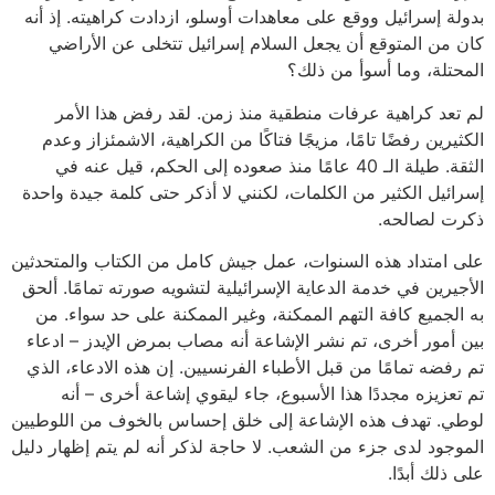
بدولة إسرائيل ووقع على معاهدات أوسلو، ازدادت كراهيته. إذ أنه
كان من المتوقع أن يجعل السلام إسرائيل تتخلى عن الأراضي
المحتلة، وما أسوأ من ذلك؟
لم تعد كراهية عرفات منطقية منذ زمن. لقد رفض هذا الأمر
الكثيرين رفضًا تامًا، مزيجًا فتاكًا من الكراهية، الاشمئزاز وعدم
الثقة. طيلة الـ 40 عامًا منذ صعوده إلى الحكم، قيل عنه في
إسرائيل الكثير من الكلمات، لكنني لا أذكر حتى كلمة جيدة واحدة
ذكرت لصالحه.
على امتداد هذه السنوات، عمل جيش كامل من الكتاب والمتحدثين
الأجيرين في خدمة الدعاية الإسرائيلية لتشويه صورته تمامًا. ألحق
به الجميع كافة التهم الممكنة، وغير الممكنة على حد سواء. من
بين أمور أخرى، تم نشر الإشاعة أنه مصاب بمرض الإيدز – ادعاء
تم رفضه تمامًا من قبل الأطباء الفرنسيين. إن هذه الادعاء، الذي
تم تعزيزه مجددًا هذا الأسبوع، جاء ليقوي إشاعة أخرى – أنه
لوطي. تهدف هذه الإشاعة إلى خلق إحساس بالخوف من اللوطيين
الموجود لدى جزء من الشعب. لا حاجة لذكر أنه لم يتم إظهار دليل
على ذلك أبدًا.