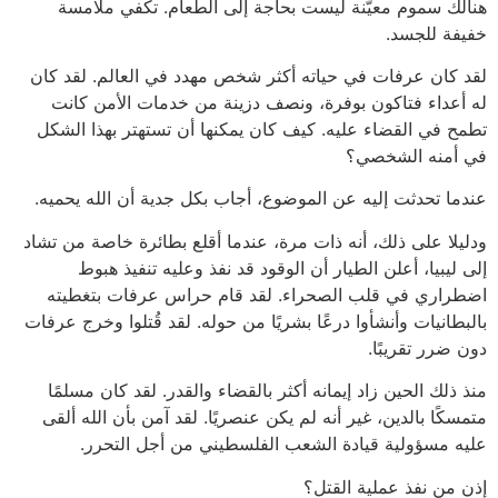
هنالك سموم معيّنة ليست بحاجة إلى الطعام. تكفي ملامسة
خفيفة للجسد.
لقد كان عرفات في حياته أكثر شخص مهدد في العالم. لقد كان
له أعداء فتاكون بوفرة، ونصف دزينة من خدمات الأمن كانت
تطمح في القضاء عليه. كيف كان يمكنها أن تستهتر بهذا الشكل
في أمنه الشخصي؟
عندما تحدثت إليه عن الموضوع، أجاب بكل جدية أن الله يحميه.
ودليلا على ذلك، أنه ذات مرة، عندما أقلع بطائرة خاصة من تشاد
إلى ليبيا، أعلن الطيار أن الوقود قد نفذ وعليه تنفيذ هبوط
اضطراري في قلب الصحراء. لقد قام حراس عرفات بتغطيته
بالبطانيات وأنشأوا درعًا بشريًا من حوله. لقد قُتلوا وخرج عرفات
دون ضرر تقريبًا.
منذ ذلك الحين زاد إيمانه أكثر بالقضاء والقدر. لقد كان مسلمًا
متمسكًا بالدين، غير أنه لم يكن عنصريًا. لقد آمن بأن الله ألقى
عليه مسؤولية قيادة الشعب الفلسطيني من أجل التحرر.
إذن من نفذ عملية القتل؟