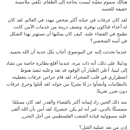
هنالك سموم معيّنة ليست بحاجة إلى الطعام. تكفي ملامسة
خفيفة للجسد.
لقد كان عرفات في حياته أكثر شخص مهدد في العالم. لقد كان
له أعداء فتاكون بوفرة، ونصف دزينة من خدمات الأمن كانت
تطمح في القضاء عليه. كيف كان يمكنها أن تستهتر بهذا الشكل
في أمنه الشخصي؟
عندما تحدثت إليه عن الموضوع، أجاب بكل جدية أن الله يحميه.
ودليلا على ذلك، أنه ذات مرة، عندما أقلع بطائرة خاصة من تشاد
إلى ليبيا، أعلن الطيار أن الوقود قد نفذ وعليه تنفيذ هبوط
اضطراري في قلب الصحراء. لقد قام حراس عرفات بتغطيته
بالبطانيات وأنشأوا درعًا بشريًا من حوله. لقد قُتلوا وخرج عرفات
دون ضرر تقريبًا.
منذ ذلك الحين زاد إيمانه أكثر بالقضاء والقدر. لقد كان مسلمًا
متمسكًا بالدين، غير أنه لم يكن عنصريًا. لقد آمن بأن الله ألقى
عليه مسؤولية قيادة الشعب الفلسطيني من أجل التحرر.
إذن من نفذ عملية القتل؟