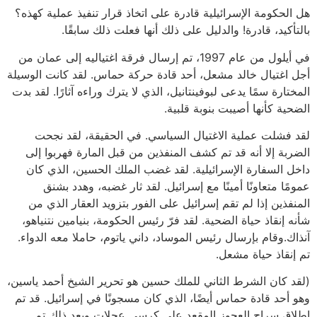
هل الحكومة الإسرائيلية قادرة على اتخاذ قرار تنفيذ عملية كهذه؟
بالتأكيد، قادرة! والدليل على ذلك أنها فعلت ذلك سابقًا.
في أيلول من عام 1997، تم إرسال فرقة اغتياليه إلى عمان من
أجل اغتيال خالد مشعل، أحد قادة حركة حماس. لقد كانت الوسيلة
المختارة سمًا يدعى لبوفينتانيل، الذي لا يترك وراءه آثارًا. لقد بدت
الضحية كأنها أصيبت بنوبة قلبية.
لقد فشلت عملية الاغتيال السياسي. في الحقيقة، لقد نجحت
الضربة إلا أنه قد تم كشف المنفذين من قبل المارة فهربوا إلى
داخل السفارة الإسرائيلية. لقد غضب الملك الحسين، الذي كان
عمومًا متعاونًا أمينًا مع إسرائيل. لقد ثار غضبه، وهدد بشنق
المنفذين إذا لم تقم إسرائيل على الفور بتزويد العقار الذي من
شأنه إنقاذ حياة الضحية. لقد فرّ رئيس الحكومة، بنيامين نتنياهو،
آنذاك.وقام بإرسال رئيس الموساد، داني ياتوم، حاملا معه الدواء.
تم إنقاذ حياة مشعل.
(لقد كان الشرط الثاني للملك حسين هو تحرير الشيخ أحمد ياسين،
وهو أحد قادة حماس أيضًا، الذي كان مسجونًا في إسرائيل. قد تم
إطلاق سراح العجوز المقعد على كرسي عجلات وبعد ذلك تم