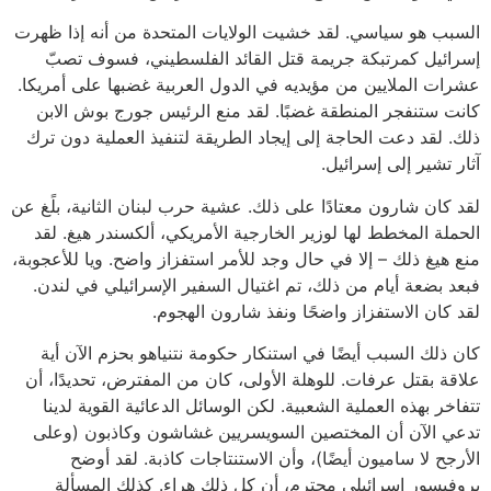
السبب هو سياسي. لقد خشيت الولايات المتحدة من أنه إذا ظهرت
إسرائيل كمرتبكة جريمة قتل القائد الفلسطيني، فسوف تصبّ
عشرات الملايين من مؤيديه في الدول العربية غضبها على أمريكا.
كانت ستنفجر المنطقة غضبًا. لقد منع الرئيس جورج بوش الابن
ذلك. لقد دعت الحاجة إلى إيجاد الطريقة لتنفيذ العملية دون ترك
آثار تشير إلى إسرائيل.
لقد كان شارون معتادًا على ذلك. عشية حرب لبنان الثانية، بلًغ عن
الحملة المخطط لها لوزير الخارجية الأمريكي، ألكسندر هيغ. لقد
منع هيغ ذلك – إلا في حال وجد للأمر استفزاز واضح. ويا للأعجوبة،
فبعد بضعة أيام من ذلك، تم اغتيال السفير الإسرائيلي في لندن.
لقد كان الاستفزاز واضحًا ونفذ شارون الهجوم.
كان ذلك السبب أيضًا في استنكار حكومة نتنياهو بحزم الآن أية
علاقة بقتل عرفات. للوهلة الأولى، كان من المفترض، تحديدًا، أن
تتفاخر بهذه العملية الشعبية. لكن الوسائل الدعائية القوية لدينا
تدعي الآن أن المختصين السويسريين غشاشون وكاذبون (وعلى
الأرجح لا ساميون أيضًا)، وأن الاستنتاجات كاذبة. لقد أوضح
بروفيسور إسرائيلي محترم، أن كل ذلك هراء. كذلك المسألة