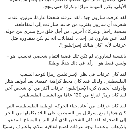
الأولى، يكرر المهمة مرارًا وتكرارًا حتى ينجح.
لقد عرفت شارون جيدًا. لقد عرفته شخصًا عازمًا. مرتين، عندما
شعرت أن شارون يقترب من هدفه، سارعت إلى المقاطعة،
بصحبة راحيل وشركاء آخرين، من أجل خلق درع بشري من حوله.
لقد أعلن شارون في إحدى المقابلات أنه لم يكن بمقدوره قتل
عرفات لأنه "كان هنالك إسرائيليون".
بالنسبة لشارون، لم تكن تلك قضية انتقام شخصي فحسب. هو –
وليس فقط هو – رأى في ذلك هدفًا وطنيًا.
لقد كان عرفات في نظر الإسرائيليين رمزًا لتوحد الشعب
الفلسطيني، ولذلك فقد كان محط كراهية عميقة. بعد أدولف هتلر
وأدولف أيخمان كره الإسرائيليون عرفات أكثر من أي شخص آخر.
لقد كان رمزًا لنزاع من 120 عامًا مع الشعب الفلسطيني.
لقد كان عرفات من أعاد إحياء الحركة الوطنية الفلسطينية، التي
كان هدفها منع إسرائيل من السيطرة على البلاد بكاملها من البحر
إلى الصحراء. لقد كان الشخص الذي أدار النزاع المسلح، المدعو
بالإرهاب. وعندما توجه عرفات لصنع اتفاقية سلام، واعترف رسميًا