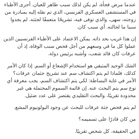
عندما مرض فجأة، لم يكن لذلك سبب ظاهر للعيان. أجرى الأطباء
في المستشفى العسكري الفرنسي، الذي تم نقله إليه بمبادرة من
زوجته، سهى، والذي توفى فيه، تشريحًا متعمقًا لجثته. لم يجدوا
سببا ما لحالته. أي سبب كان.
إن هذا غريب بحد ذاته. يمكن الاعتماد على الأطباء الفرنسيين الذين
عملوا كل ما في وسعهم من أجل فحص سبب الوفاة، إذ أن
عرفات كان قائد شعب، وأشبه برئيس دولة.
الشك الوحيد المتبقي هو استخدام الإشعاع أو السم. إذا كان الأمر
كذلك، فلماذا لم يتم اكتشاف سم عند تشريح جثمان عرفات؟
الأمر في غاية البساطة: لكي يتم اكتشاف السم، يجب معرفة أي
نوع سم يتم البحث عنه. إن قائمة السموم المحتملة هي غير
محدودة تقريبًا، والبحث التقليدي يقتصر على عدد ضئيل.
لم يتم فحص جثة عرفات للبحث عن وجود البولونيوم المشع.
من كان قادرًا على تسميمه؟
في الحقيقة، كل شخص تقريبًا.