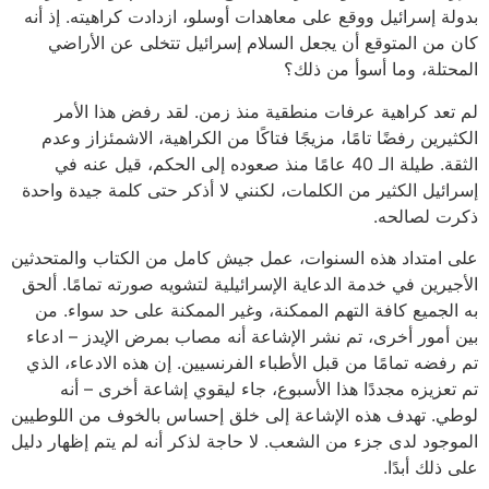
بدولة إسرائيل ووقع على معاهدات أوسلو، ازدادت كراهيته. إذ أنه
كان من المتوقع أن يجعل السلام إسرائيل تتخلى عن الأراضي
المحتلة، وما أسوأ من ذلك؟
لم تعد كراهية عرفات منطقية منذ زمن. لقد رفض هذا الأمر
الكثيرين رفضًا تامًا، مزيجًا فتاكًا من الكراهية، الاشمئزاز وعدم
الثقة. طيلة الـ 40 عامًا منذ صعوده إلى الحكم، قيل عنه في
إسرائيل الكثير من الكلمات، لكنني لا أذكر حتى كلمة جيدة واحدة
ذكرت لصالحه.
على امتداد هذه السنوات، عمل جيش كامل من الكتاب والمتحدثين
الأجيرين في خدمة الدعاية الإسرائيلية لتشويه صورته تمامًا. ألحق
به الجميع كافة التهم الممكنة، وغير الممكنة على حد سواء. من
بين أمور أخرى، تم نشر الإشاعة أنه مصاب بمرض الإيدز – ادعاء
تم رفضه تمامًا من قبل الأطباء الفرنسيين. إن هذه الادعاء، الذي
تم تعزيزه مجددًا هذا الأسبوع، جاء ليقوي إشاعة أخرى – أنه
لوطي. تهدف هذه الإشاعة إلى خلق إحساس بالخوف من اللوطيين
الموجود لدى جزء من الشعب. لا حاجة لذكر أنه لم يتم إظهار دليل
على ذلك أبدًا.