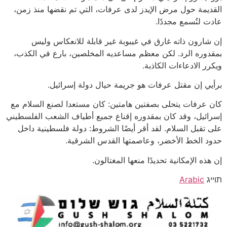
القديمة حول مرض الإيدز لدى عرفات، التي تم نقضها منذ زمن،
عادت لتُسمع مجددًا.
إن شارون ذاته غارق في غيبوبة غير قابلة للانعكاس وليس
بمقدوره الرد. لكن معظم مساعديه المخلصين، بارع في الكذب،
ويكرر الادعاءات الكاذبة.
برأيي إن مقتل عرفات هو جريمة حيال دولة إسرائيل.
كان عرفات يتحلى بصفتين هامتين: كان مستعدا لصنع السلام مع
إسرائيل، وقد كان بمقدوره إقناع جميع أطياف الشعب الفلسطيني
على تقبل السلام. لقد أقر أيضًا الشروط: دولة فلسطينية داخل
حدود الخط الأخضر، وعاصمتها القدس الشرقية.
إن هذه الإمكانية تحديدًا منعها المغتالون.
תוייג
Arabic