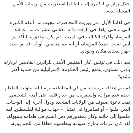
خلال زياراتي الكثيرة إليه، لطالما استغربت من ترتيبات الأمن
المختلة لديه.
في لقائنا الأول، في بيروت المحاصرة، عجبت من الثقة الكبيرة
التي منحني إياها. في الوقت ذاته، تعقبني عشرات من عملاء
الموساد وأفراد الكتائب في المدينة. لم يكن بمقدوره التأكد من
أنني لست عميلا للموساد، أو أنه تتم متابعتي، أو أنه قد تم نصب
جهاز لتحديد مكان وجودي.
بعد ذلك، في تونس، كان التفتيش الأمني للزائرين القادمين لزيارته
بأدنى مستوى. يتمتع رئيس الحكومة الإسرائيلية من حماية أكثر
تشديدًا.
لم تتم إضافة ترتيبات أمن في المقاطعة برام الله. تناولت الطعام
عنده عدة مرات، واستغربت من عدم قلقه على أمنه الشخصي.
تمت دعوة ضيوف من الولايات المتحدة ودول أخرى إلى الوجبات،
الذين مثّلوا – أو تظاهروا في تمثيل – جهات موالية لفلسطين. لقد
جلسوا إلى جانبه وكان بمقدورهم دس السم في طعامه بسهولة.
لقد كان عرفات يمازح ضيوفه ويطعمهم قطعًا من اللحم بيديه.