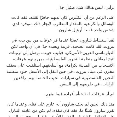
برأيي، ليس هنالك شك ضئيل جدًا.
على الرغم من أن الكثيرين كان لديهم حافزًا لقتله، فقد كانت
الوسائل والكراهية بالمقدار المطلوب لإنجاز ذلك متوفرة لدى
شخص واحد فقط: أريئيل شارون.
لقد استشاط شارون غضبًا عندما فر عرفات من بين يديه في
بيروت. لقد كانت الضحية، قريبة وبعيدة جدًا في آن واحد. لكن
الدبلوماسي العربي-الأمريكي، فيليب حبيب، توصل إلى ترتيبات
تتيح لمقاتلي منظمة التحرير الفلسطينية، ومن بينهم عرفات،
الانسحاب من المدينة بكرامة، مع أسلحتهم. استلقيت على سقف
مخزن في ميناء بيروت، في حين انتقل إلى الأسفل جنود منظمة
التحرير الفلسطينية في سيارات الجيب الخاصة بهم، رافعين
الرايات، في طريقهم إلى السفن.
لم أر عرفات. لقد خبأه أفراده فيما بينهم.
منذ ذلك الحين لم يخف شارون أنه عازم على قتله. وعندما كان
يقرر شارون شيئًا ما، فقد كان ينفذه. لم يكن من عادته التنازل
على الإطلاق. كذلك في القضايا الأصغر، فإذا لم ينجح من المرة