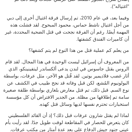
"اغتياله").
وفيما بعد، في عام 2010، تم إرسال فرقة اغتيال أخرى إلى دبي
من أجل اغتيال ناشط حماس، محمود المبحوح. لقد فشلت هذه
المهمة أيضًا. رغم أن الفرقة نجحت في قتل الضحية المحددة، غير
أن كاميرات الفندق كشفتها.
من يعلم كم عملية قتل من هذا النوع لم يتم كشفها؟
من المعروف أن إسرائيل ليست الوحيدة في هذا المجال. لقد قام
الروس بقتل جاسوس في لندن يدعى ألكساندر ليتفينينكو، الذي
أثار غضب فلاديمير بوتين. لقد قُتل هو الآخر، مثل عرفات، بواسطة
البولونيوم المُشع، لكن قبل وفاته قد نجح طبيب في الكشف عن
نوع السم. قبل ذلك، تم قتل معارض بلغاري بواسطة طلقة صغيرة
سامة تم إطلاقها من مظلة. من الجدير الافتراض أن كل مؤسسة
استخبارات تحترم نفسها لديها وسائل قتل كهذه.
لماذا لم يقتل شارون عرفات قبل ذلك؟ إذ أن القائد الفلسطيني
كان يتعرض للحصار في المقاطعة لوقت طويل جدًا. لقد رأيت بأم
عيني جنود جيش الدفاع على بعد عدة أمتار من مكتب عرفات.