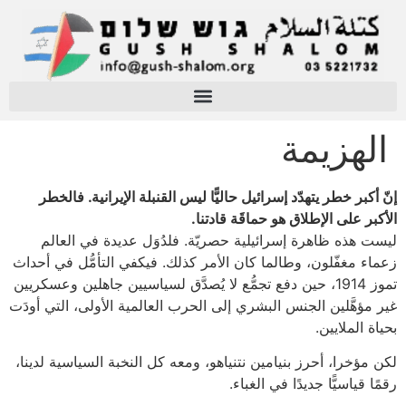
الهزيمة
إنّ أكبر خطر يتهدّد إسرائيل حاليًّا ليس القنبلة الإيرانية. فالخطر
الأكبر على الإطلاق هو حماقَة قادتنا.
ليست هذه ظاهرة إسرائيلية حصريّة. فلدُوَل عديدة في العالم
زعماء مغفّلون، وطالما كان الأمر كذلك. فيكفي التأمُّل في أحداث
تموز 1914، حين دفع تجمُّع لا يُصدَّق لسياسيين جاهلين وعسكريين
غير مؤهَّلين الجنس البشري إلى الحرب العالمية الأولى، التي أودَت
بحياة الملايين.
لكن مؤخرا، أحرز بنيامين نتنياهو، ومعه كل النخبة السياسية لدينا،
رقمًا قياسيًّا جديدًا في الغباء.