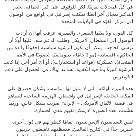
في كلّ المجالات تقريبًا. لكن للوقوف على كبَر الحماقة، يجدر
التذكير بمجال آخر أيضًا: تمكنت إسرائيل في الواقع من الوصول
إلى مركز القوّة في الولايات المتحدة.
كل الدول، ولا سيّما الصغرى والفقيرة، عرفت أنها إن أرادت
الوصول إلى السلطان الأمريكي وطلب الدعم منه، عليها أولًا أن
ترشي الحاجب. يمكن أن تكون الرشوة سياسية (حقوقًا زائدة من
الحاكم)، اقتصادية (موادّ خامًا)، دبلوماسيّة (تصويتًا في الأمم
المتحدة)، عسكريّة (قواعد أو استخبارات)، أو أيّ أمر آخر. إذا كانت
الرشوة كبيرةً بما فيه الكفاية، تساعد إيباك في الحصول على دعم
الكونغرس.
هذه الميزة الهائلة، التي لا مثيل لها، مؤسسة بشكل حصريّ على
المكانة الخاصّة لإسرائيل في واشنطن. الهزيمة الساحقة لنتنياهو
في قضية الاتّفاق الأمريكي – الإيرانيّ ضربت بشكل قاسٍ، وربّما
هشّمت، هذه الصورة. لا يمكن تقييم مدى الخسارَة.
ليس السياسيون الإسرائيليون، تمامًا كنظرائهم في دُول أخرى،
خبيرين جدًّا في التاريخ العالميّ. فمعظمهم ناشطون حزبيون