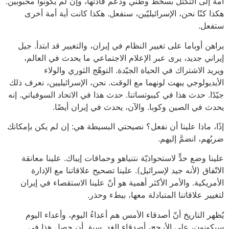
أمة إلى التكتل بسخط وطني ودعم قادتها، وإن لم يكونوا محبوبين.
هكذا كنّا نحن، الإسرائيليّين، سنفعل. هكذا كانت أية أمة أخرى
ستفعل.
يراهن أوباما على تغيير النظام في إيران، والتغيير قد ابتدأ. جيل
إيراني جديد، يرى عبر الإعلام الاجتماعي ما يحدث في العالم،
ويريد الاشتراك في الحياة الجيّدة. التوهّج الثوري والولاء
الأيديولوجي يبهت لونهما مع الوقت. نحن، الإسرائيليين، نعرف ذلك
جيّدًا. حدث هذا في كيبوتساتنا. حدث هذا في الاتحاد السوفياتي. إنه
يحدث في الصين وكوبا. والآن، يحدث في إيران أيضًا.
إذًا، ماذا علينا أن نفعل؟ نصيحتي البسيطة هي: إن لم يكن بإمكانك
ضربُهم، انضمَّ إليهم.
علينا وضع حدٍّ لاستحواذيّة نتنياهو وحماقات إيباك. علينا معانقة
الاتّفاق (لأنه جيد لإسرائيل). علينا تصحيح علاقاتنا مع الإدارة
الأمريكية. والأمر الأكثر أهمية هو أنّ علينا الاستقصاء في إيران
لتغيير علاقاتنا المتبادلة معها، ببطء وحذر.
يٌظهر التاريخ أنّ أصدقاء الأمس هم أعداءُ اليوم، وأعداء اليوم
سيكونون، على الأرجح، أصدقاء الغد. سبق أن حصل هذا في