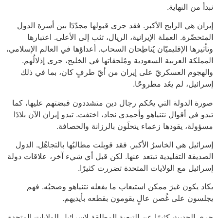
نبدأ من النهاية.
إيران هي الرابح الأكبر. فقد جرى قبولها مجدّدًا بين أسرة الدول
المتحضّرة. العملة الإيرانية، الريال، تثب إلى الأعلى. اعتبارها
وتأثيرها الإقليميّان يُناطِحان السحاب. أعداؤها في العالم الإسلامي،
المملكة العربية السعودية ومُلحقاتها في الخليج، جرى إذلالُهم.
والهجوم العسكريّ على إيران من أيّ طرفٍ كان، بما في ذلك
إسرائيل، لم يعُد مطروحًا.
صورة الدولة التي يحُكم رجال دين متشددون قبضتهم عليها، كما
تبدو في أقوال نتنياهو وأحمدي نجاد، اختفت. تبدو إيران الآن بلادًا
مسؤولة، يقودها زعماء يتحلَون بالرزانة والحصافة.
إسرائيل هي الخاسرُ الأكبر. فقد قوبلت مطالبُها بالتجاهُل. الدول
الصديقة التقليدية تبتعد عنها. لكن قبل أي شيء آخر، علاقات دولة
إسرائيل مع الولايات المتحدة تضررت كثيرًا.
يكاد يكون غيرَ ممكن استيعاب ما يفعله نتنياهو وصحبُه. فهم
يجلسون على غُصن عالٍ يقومون بقطعه بأيديهم.
جرى الحديث كثيرًا عن التبعية المطلقة لإسرائيل للولايات المتحدة