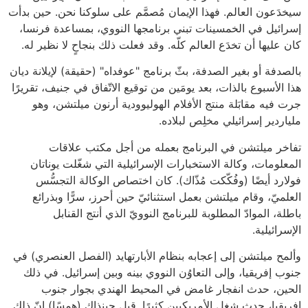
سيخدَعون العالم. فهذا الإيمان مُصمَّم على سلوكنا نحن. حين بدأت
إسرائيل في الخمسينات تبني برنامجها النووي، بمساعدة فرنسا،
كان عليها أن تخدَع العالم كلّه. وقد فعلت ذلك بنجاحٍ لا نظير له.
بالصدفة أو بغير الصدفة، بثّ برنامج "عوفداه" (حقيقة) لإيلانة ديان
هذا الأسبوع بالذات، بعد يومَين من توقيع الاتّفاق في جنيف، تقريرًا
جرت فيه مقابَلة منتج الأفلام الهوليوودية أرنون ميلتشن، وهو
ملياردير إسرائيلي مخلِص لبلاده.
تفاخر ميلتشن في البرنامج بعمله من أجل مكتب علاقات
المعلومات، وكالة الاستخبارات الإسرائيلية التي شغّلت يوناتان
فولارد أيضًا (وفُكّكت مُذّاك). كان اختصاص الوكالة التجسُّس
العلميّ، وقام ميلتشن بعمل استثنائيّ حين أحرز، سرًّا وبذرائع
باطلة، الموادّ المطلوبة للبرنامج النوويّ الذي أنتج القنابل
الإسرائيلية.
وألمح ميلتشن إلى إعجابه بنظام الأبارتهايد (الفصل العنصري) في
جنوب إفريقيا، وإلى التعاوُن النووي بينه وبين إسرائيل. في ذلك
الحين، حدث انفجار غامض في المحيط الهندي بجوار جنوب
إفريقيا، حدث شغل الأمريكيين كثيرًا. قيل حينذاك (همسًا) إنّ ذلك