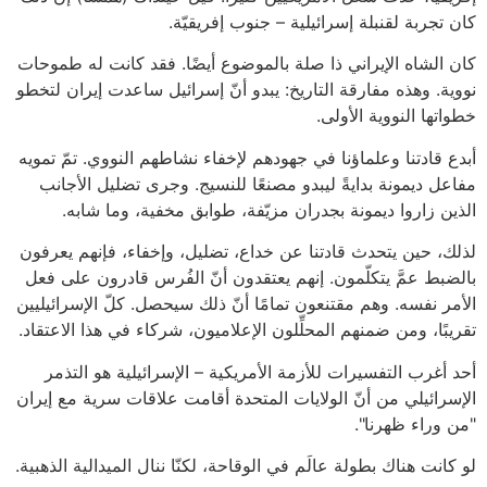
كان تجربة لقنبلة إسرائيلية – جنوب إفريقيّة.
كان الشاه الإيراني ذا صلة بالموضوع أيضًا. فقد كانت له طموحات
نووية. وهذه مفارقة التاريخ: يبدو أنّ إسرائيل ساعدت إيران لتخطو
خطواتها النووية الأولى.
أبدع قادتنا وعلماؤنا في جهودهم لإخفاء نشاطهم النووي. تمّ تمويه
مفاعل ديمونة بدايةً ليبدو مصنعًا للنسيج. وجرى تضليل الأجانب
الذين زاروا ديمونة بجدران مزيّفة، طوابق مخفية، وما شابه.
لذلك، حين يتحدث قادتنا عن خداع، تضليل، وإخفاء، فإنهم يعرفون
بالضبط عمَّ يتكلّمون. إنهم يعتقدون أنّ الفُرس قادرون على فعل
الأمر نفسه. وهم مقتنعون تمامًا أنّ ذلك سيحصل. كلّ الإسرائيليين
تقريبًا، ومن ضمنهم المحلِّلون الإعلاميون، شركاء في هذا الاعتقاد.
أحد أغرب التفسيرات للأزمة الأمريكية – الإسرائيلية هو التذمر
الإسرائيلي من أنّ الولايات المتحدة أقامت علاقات سرية مع إيران
"من وراء ظهرنا".
لو كانت هناك بطولة عالَم في الوقاحة، لكنّا ننال الميدالية الذهبية.