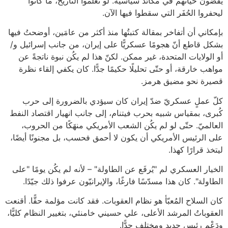
يقضون حياتهم في مكائد سياسيّة. لو تعلّموا التاريخ، ما كانوا
ليحفروا الحُفَر التي سقطوا فيها الآن.
بإمكاني أن أتفاخر بمقالة كتبتُها منذ أكثر من عامَين، أوضحتُ فيها
بشكل قاطع أنّ هجومًا عسكريًّا على إيران، من جانب إسرائيل و/
أو الولايات المتحدة، غير ممكن. لكنّ هذا لم يكُن نبوة ناتجةً عن
مواهب خارقة، أو حتّى تحليلًا حكيمًا جدًّا. كان يكفي إلقاء نظرة
قصيرة نحو مضيق هرمز.
كلّ عملٍ عسكريّ ضدّ إيران كان سيؤدي بالضرورة إلى حرب
كُبرى، بمقياس شبيه بحرب فيتنام، إلى جانب انهيار اقتصاد النفط
العالميّ. حتّى لو لم يكُن الشعب الأمريكي منهَكًا من الحروب،
على الرئيس الأمريكي أن يكون لا أحمق فحسب، بل مجنونًا أيضًا،
ليتخذ قرارًا كهذا.
الخيار العسكري لم "يُرفَع عن الطاولة" – لأنه لم يكُن يومًا "على
الطاولة". كان هذا مسدّسًا فارغًا، والإيرانيّون عرفوا ذلك جيّدًا.
كان السلاح المُعبّأ هو نظام العقوبات. فقد كانت مؤلمة حقًّا. أقنعت
العقوباتُ المرشد الأعلى، علي حسيني خامنئي، بتغيير النظام كليًّا،
ودَعْم رئيس جديد ومختلف جدًّا.