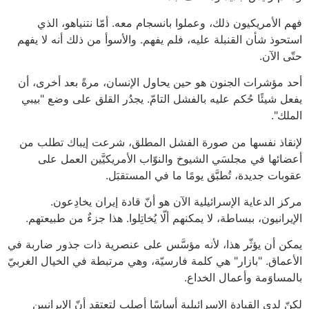
فهم الأمريكيون ذلك، وعملوا بانسجام معه. أمّا نتنياهو، الذي
استحوذ شأن القنبلة عليه، فلم يفهم. والأسوأ من ذلك أنه لا يفهم
حتّى الآن.
أحد مؤشرات الجنون هو حين يحاول الإنسان، مرةً بعد أخرى، أن
يفعل شيئًا حُكم عليه بالفشل التامّ. يجدُر القلق على وضع "بيبي
الملك".
لإنقاذ نفسها من صورة الفشل المطلق، شرعت إيباك تطلب من
أعضائها في مجلسَي الشيوخ والنوّاب الأمريكيَّين العمل على
عقوبات جديدة، تُطبَّق يومًا ما في المستقبَل.
مركز الدعاية الإسرائيلية الآن هو أنّ قادة إيران يخادِعون.
الإيرانيون، ببساطة، لا يمكنهم ألّا يُخاتِلوا. هذا جزءٌ من طبيعتهم.
يمكن أن يؤثّر هذا، لأنه مؤسَّس على عنصرية ذات جذور ضاربة في
الأعماق. "بازار" هي كلمة فارسيّة، وهي مرتبطة في الخيال الغربيّ
بالمساوَمة وأعمال الخداع.
لكنّ لدى القيادة الإسرائيلية أساسًا أصلب لتعتقد أنّ الإيرانيين