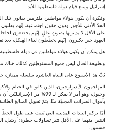
إسرائيل ومنع قيام دولة فلسطينية للأبد.
وفكرة أن يكون هؤلاء مواطنين ملتزمين بقانون تلك الد
الحدّ الأدنى للأجور ودون حقوق اجتماعية. إنّهم يعلنون
على الأقل لا يدينونها بصوتٍ عالٍ. إنّهم يخضعون لحاخ
اليهود حين يكبرون. إنّهم يخطّطون لبناء الهيكل، بعد ت
هل يمكن أن يكون هؤلاء مواطنين في دولة فلسطينية؟
وبطبيعة الحال ليس جميع المستوطِنين كذلك. هناك مس
بُثّ هذا الأسبوع على القناة العاشرة سلسلة ممتازة 
المهاجمون الأيديولوجيون، الذين كانوا في الخيام والأك
وخيول، وهو أمر لا يمكن لـ 9
بأموال الضرائب المجبيّة منّا. يتمّ تحويل المبالغ الطائلة
أمّا تركيز البلدات المدينية التي بُنيت على طول الخطّ
قسمين.