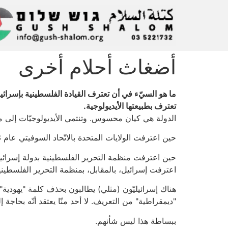
أضغاث أحلام أخرى
ما هو السيّء في أن تعترف القيادة الفلسطينية بإسرائ
تعترف بطبيعتها الأيديولوجية.
الدولة هي كيان محسوس. وتنتمي الأيديولوجيّات إلى مج
حين اعترفت الولايات المتحدة بالاتّحاد السوفيتي عام 1933، فقد اعترفت بالدولة. ولم تعترف بطبيعتها الشيوعية.
حين اعترفت منظمة التحرير الفلسطينية بدولة إسرائيل ف
اعترفت إسرائيل، بالمقابل، بمنظمة التحرير الفلسطينية،
هناك إسرائيليّون (مثلي) يطالبون بحذف كلمة "يهودي
"ديمقراطية" من التعريف. لا أحد منّا يعتقد أنّه بحاجة
ببساطة هذا ليس شأنهم.