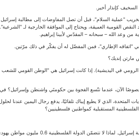
 السخيف كإنذار أخير.
لتخريب "عملية السلام"، قبل أن تصل المفاوضات إلى مطالبة إسرائيل بإخ
د النقص القومية العميقة، ويحتاج إلى الموافقة الخارجية لـ "الشرعية
اية من وعد الله – سبحانه – المقدّس لأبينا إبراهيم.
اتفاقه الإطاري"، فمن المفضّل له أن يفكّر في ذلك مرّتين.
 مارتن إنديك؟
الديك الرومي في اليديشية). إذا كانت إسرائيل هي "الوطن القومي للشعب
ن خصوصًا الآن، عندما تتّسع الفجوة بين حكومتَي واشنطن وإسرائيل؟ 
المتحدة، الذي لا يطيع إيباك تلقائيّا، يدفع رجال اليمين عندنا لحلول غ
لة الفلسطينية المستقبلية كمواطنين فلسطينيين؟