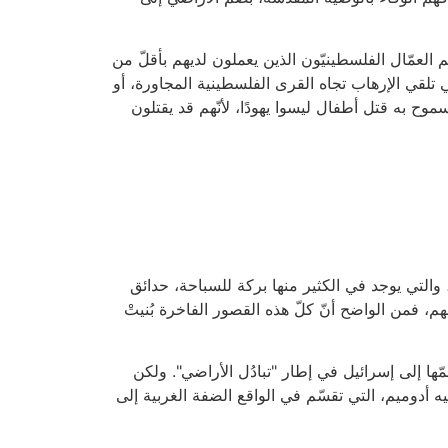
لعمّال الفلسطينيّون الذين يعملون لديهم بأقلّ من
ي تلقي الإرهاب تجاه القرى الفلسطينية المجاورة، أو
وح به قتل أطفال ليسوا يهودًا، لأنّهم قد يقتلون
 والتي يوجد في الكثير منها بركة للسباحة، حدائق
ش في جيوبهم، فمن الواضح أنّ كلّ هذه القصور الفاخرة بُنيتْ
ّها إلى إسرائيل في إطار "تبادُل الأراضي". ولكن
ة الفلسطينية المتّفق عليها، ومعاليه أدوميم، التي تقسّم في الواقع الضفة الغربية إلى