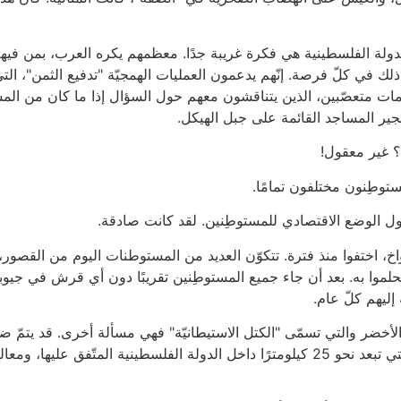
ولة الفلسطينية هي فكرة غريبة جدًا. معظمهم يكره العرب، بمن فيهم ا
 ذلك في كلّ فرصة. إنّهم يدعمون العمليات الهمجيّة "تدفيع الثمن"، الت
امات متعصّبين، الذين يتناقشون معهم حول السؤال إذا ما كان من المسم
فجير المساجد القائمة على جبل الهيكل.
 غير معقول!
توطِنون مختلفون تمامًا.
حول الوضع الاقتصادي للمستوطِنين. لقد كانت صادقة.
واخ، اختفوا منذ فترة. تتكوّن العديد من المستوطنات اليوم من القصور،
9% من الإسرائيليّين أن يحلموا به. بعد أن جاء جميع المستوطِنين تقريبًا دون أي قر
 إليهم كلّ عام.
 الأخضر والتي تسمّى "الكتل الاستيطانيّة" فهي مسألة أخرى. قد يتمّ ضم
اثنتين منهما على الأقل تثير تساؤلات خطرة: أريئيل، التي تبعد نحو 25 كيلومترًا داخل الدول