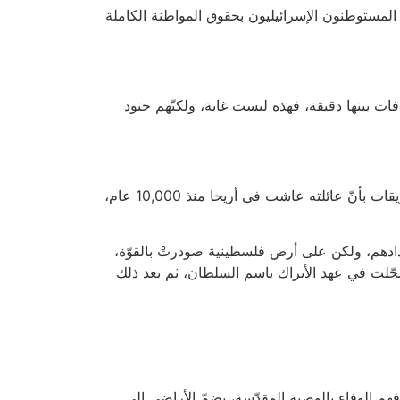
ع المستوطنون الإسرائيليون بحقوق المواطنة الكاملة
فات بينها دقيقة، فهذه ليست غابة، ولكنّهم جنود
يعيش عرب إسرائيل في أرضهم. عاش أسلافهم هنا منذ 1400 عام، إنْ لم يكن منذ 5000 عام. زعم هذا الأسبوع صائب عريقات بأنّ عائلته عاشت في أريحا منذ 10,000 عام،
ادهم، ولكن على أرض فلسطينية صودرتْ بالقوّة،
ُجّلت في عهد الأتراك باسم السلطان، ثم بعد ذلك
م الوفاء بالوصية المقدّسة، بضمّ الأراضي إلى