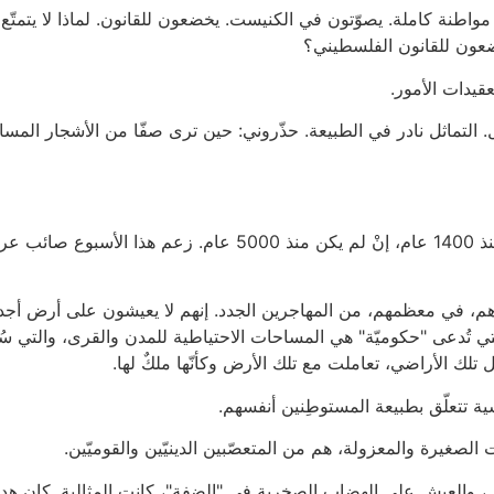
 مواطنة كاملة. يصوّتون في الكنيست. يخضعون للقانون. لماذا لا يتمتّ
عون للقانون الفلسطيني؟
عقيدات الأمور.
ل. التماثل نادر في الطبيعة. حذّروني: حين ترى صفّا من الأشجار المسا
هم، في معظمهم، من المهاجرين الجدد. إنهم لا يعيشون على أرض أجد
التي تُدعى "حكوميّة" هي المساحات الاحتياطية للمدن والقرى، والتي س
ل تلك الأراضي، تعاملت مع تلك الأرض وكأنّها ملكٌ لها.
ة تتعلّق بطبيعة المستوطِنين أنفسهم.
لصغيرة والمعزولة، هم من المتعصّبين الدينيّين والقوميّين.
، والعيش على الهضاب الصخرية في "الضفة"، كانت المثالية. كان هدفه