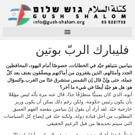
فليبارك الربّ بوتين
بنيامين نتنياهو جيّد في الخطابات، خصوصًا أمام اليهود، المحافظين
الجدد وأمثالهم، الذين يقفزون من أماكنهم ويصفّقون بعنف بعد كلّ
جملة، حتى وإنْ قال إن الشمس ستشرق غدًا من الغرب.والسؤال
هو: هل هو جيّد أيضًا في شيء ما آخر؟
أبوه، الذي كان يمينيًّا متطرّفًا جدًا، قال عنه مرة بأنّه ليس مؤهّلا
بأن يكون رئيس حكومة، ولكن رغم ذلك يمكن أن يكون وزير
خارجية جيّد. لقد أراد أن يقول إنّ بنيامين ينقصه الفهم العميق
المطلوب من أجل قيادة دولة، ولكنه جيّد في إيضاح كل السياسات
التي سيتم تحديدها من قبل الزعيم الحقيقي.
(يذكّرنا هذا بأقوال ديفيد بن غوريون عن السياسي أبا إيبان: "إنّه