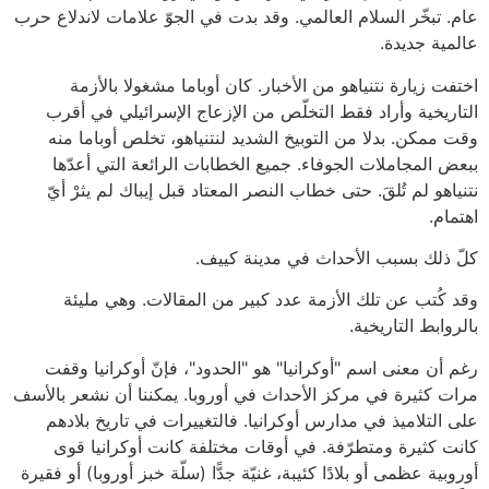
عام. تبخّر السلام العالمي. وقد بدت في الجوّ علامات لاندلاع حرب
عالمية جديدة.
اختفت زيارة نتنياهو من الأخبار. كان أوباما مشغولا بالأزمة
التاريخية وأراد فقط التخلّص من الإزعاج الإسرائيلي في أقرب
وقت ممكن. بدلا من التوبيخ الشديد لنتنياهو، تخلص أوباما منه
ببعض المجاملات الجوفاء. جميع الخطابات الرائعة التي أعدّها
نتنياهو لم تُلقَ. حتى خطاب النصر المعتاد قبل إيباك لم يثرْ أيّ
اهتمام.
كلّ ذلك بسبب الأحداث في مدينة كييف.
وقد كُتب عن تلك الأزمة عدد كبير من المقالات. وهي مليئة
بالروابط التاريخية.
رغم أن معنى اسم "أوكرانيا" هو "الحدود"، فإنّ أوكرانيا وقفت
مرات كثيرة في مركز الأحداث في أوروبا. يمكننا أن نشعر بالأسف
على التلاميذ في مدارس أوكرانيا. فالتغييرات في تاريخ بلادهم
كانت كثيرة ومتطرّفة. في أوقات مختلفة كانت أوكرانيا قوى
أوروبية عظمى أو بلادًا كئيبة، غنيّة جدًّا (سلّة خبز أوروبا) أو فقيرة