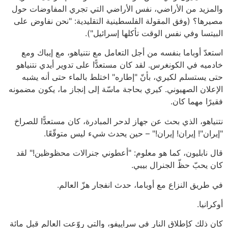
والمزيد من الأراضي، نفس الأراضي التي تجري المفاوضات حول
مصيرها؟ (وفق المقولة الفلسطينية التقليدية: "نحن نفاوض على
البيتسا وفي نفس الوقت تأكلها إسرائيل").
استعدّ أوباما بنفسه من أجل التعامل مع نتنياهو، مع إيباك ومع
خادميه في الكونغرس. لقد كان مستعدًّا على تدوير أيدي نتنياهو
حتى يستسلم لكيري، بأنّ "إطاره" اختلط بالماء حتى أنه يشبه
الإعلان الصهيوني. كيري بحاجة ماسّة إلى إنجاز ما، يكون مضمونه
فقيرًا مهما كان.
نتنياهو، الذي بحث عن جهاز لدحر المبادرة، كان مستعدًّا للصراخ
"إيران"! إيران! إيران!" – حين يحدث شيء ليس متوقّعًا.
قال نابليون، كما هو معلوم: "أعطوني جنرالات محظوظين!" لقد
كان يحبّ حظّ الجنرال بيبي.
في طريق النزاع مع أوباما، حدث انفجار هزّ العالم.
أوكرانيا.
كان ذلك كإطلاق النار في سراييفو، والتي روّعت العالم قبل مائة