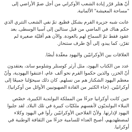
أنّ هتلر قرّر إبادة الشعب الأوكراني من أجل ضمّ الأراضي إلى
"مساحة المعيشة" الألمانية.
عانت شبه جزيرة القرم بشكل فظيع. تمّ نفي الشعب التتري الذي
حكم هناك في الماضي من قبل ستالين إلى آسيا الوسطى. بعد
عقود فقط تمّ السماح لهم بالعودة. والآن هم أقليّة صغيرة لم
تقرّر، كما يبدو، إلى أيّ طرف ستنحاز.
العلاقات بين الأوكرانيّين واليهود معقّدة أيضًا.
عدد من الكتاب اليهود، مثل آرثر كوستلر وشلومو ساند، يعتقدون
أنّ الخزر، والذين حكموا القرم نحو ألف عام، اعتنقوا اليهودية، وأنّ
معظم اليهود الشكناز هم من نسلهم. كان ذلك سيحوّلنا جميعًا إلى
أوكرانيّين. (جاء الكثير من القادة الصهيونيين الأوائل من أوكرانيا).
حين كانت أوكرانيا جزءًا من المملكة البولندية الكبيرة، خصّص
النبلاء البولنديّون لأنفسهم ملكيّات كبيرة في تلك البلاد. لقد جلبوا
اليهود لإدارتها. ولأنّ الفلاحين الأوكرانيّين رأوا في اليهود وكلاء
لمضطهديهم، أصبح العداء للسامية جزءًا من الثقافة الوطنية في
أوكرانيا.