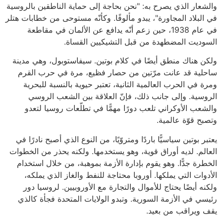
والشعار الذي يصرح به: "نحن بحاجة إلى حماية الناطقين بالروسية
في البلاد المجاورة"، يبدو مألوفًا. وكأنّه مستوحى من خطابات هتلر
في عام 1938، حين زعم أنّه يدافع عن الألمان في مقاطعة
السوديت المضطهدة من قبل التشيكيين القساة.
ولكن هناك منطق أيضًا في كلام بوتين. سيفاستوبول، وهي مدينة
ساحلية قد عانت مرّتين من حصار فظيع، مرة في حرب القرم
ومرة في الحرب العالمية الثانية، تعتبر حيوية بالنسبة للبحرية
الروسية. وإلى جانب ذلك، فإنّ العلاقة بين الشعب الروسي
والشعب الأوكراني تلعب دورًا مهمًّا في تطلّعات روسيا لتعدو
وتصبح قوّة عالمية.
يعتبر بوتين سياسيًّا باردًا ومتروّيًا، من النوع الذي أصبح نادرًا في
العالم. لديه أوراق قوية، وهو يستخدمها. ولكنه يحذر من الخطوات
الخطرة جدًّا. وهو يقوم بإدارة الأزمة بموهبة، من خلال استخدام
الأدوات التي يملكها. أوروبا محتاجة للنفط والغاز الذي يملكه،
ولكنه أيضًا يحتاج للأموال والتجارة مع الأوروبيين. لروسيا دور
رئيسي في الأزمة السورية. وتبدو الولايات المتحدة فجأة كالذي
يقف ويراقب من بعيد.