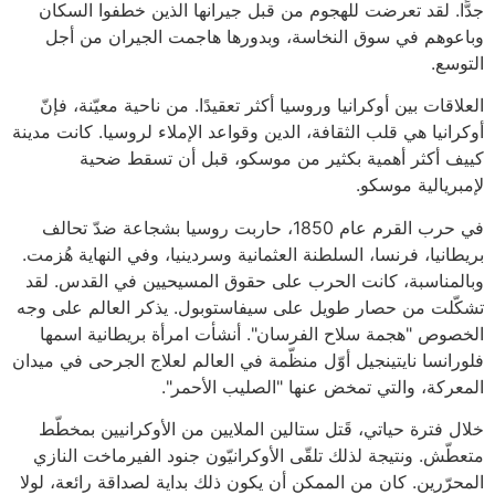
جدًّا. لقد تعرضت للهجوم من قبل جيرانها الذين خطفوا السكان
وباعوهم في سوق النخاسة، وبدورها هاجمت الجيران من أجل
التوسع.
العلاقات بين أوكرانيا وروسيا أكثر تعقيدًا. من ناحية معيّنة، فإنّ
أوكرانيا هي قلب الثقافة، الدين وقواعد الإملاء لروسيا. كانت مدينة
كييف أكثر أهمية بكثير من موسكو، قبل أن تسقط ضحية
لإمبريالية موسكو.
في حرب القرم عام 1850، حاربت روسيا بشجاعة ضدّ تحالف
بريطانيا، فرنسا، السلطنة العثمانية وسردينيا، وفي النهاية هُزمت.
وبالمناسبة، كانت الحرب على حقوق المسيحيين في القدس. لقد
تشكّلت من حصار طويل على سيفاستوبول. يذكر العالم على وجه
الخصوص "هجمة سلاح الفرسان". أنشأت امرأة بريطانية اسمها
فلورانسا نايتينجيل أوّل منظّمة في العالم لعلاج الجرحى في ميدان
المعركة، والتي تمخض عنها "الصليب الأحمر".
خلال فترة حياتي، قَتل ستالين الملايين من الأوكرانيين بمخطّط
متعطّش. ونتيجة لذلك تلقّى الأوكرانيّون جنود الفيرماخت النازي
المحرّرين. كان من الممكن أن يكون ذلك بداية لصداقة رائعة، لولا