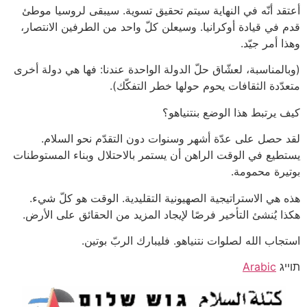
أعتقد أنّه في النهاية سيتم تحقيق تسوية. سيبقى لروسيا موطئ
قدم في قيادة أوكرانيا. وسيعلن كلّ واحد من الطرفين الانتصار،
وهذا أمر جيّد.
(وبالمناسبة، لعشّاق حلّ الدولة الواحدة عندنا: فها هي دولة أخرى
متعدّدة الثقافات يحوم حولها خطر التفكّك).
كيف يرتبط هذا الوضع بنتنياهو؟
لقد حصل على عدّة أشهر وسنوات دون التقدّم نحو السلام.
يستطيع في الوقت الراهن أن يستمر بالاحتلال وبناء المستوطنات
بوتيرة محمومة.
هذه هي الاستراتيجية الصهيونية التقليدية. الوقت هو كلّ شيء.
هكذا يُنشئ التأخير فرصًا لإيجاد المزيد من الحقائق على الأرض.
استجاب الله لصلوات نتنياهو. فليبارك الربّ بوتين.
תוייג
Arabic