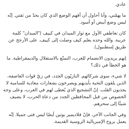
عادي.
ما يهمّني، وأنا أحاول أن أفهم الوضع الذي كان يحدّ من ثقتي. إنّه
ليس وضع أبيض أو أسود.
كان تعاطفي الأول مع ثوار الميدان في كييف ("الميدان" كلمة
عربية. والله وحده يعلم كيف وصلت إلى كييف. على الأرجح عن
طريق إسطنبول).
إنهم يريدون الانضمام للغرب، التمتّع بالاستقلال والديمقراطية. ما
هو الخطأ في ذلك؟
لا شيء، سوى شركائهم. النازيّون الجدد، في زيّ قوات العاصفة،
الذين يلقون التحية بأيديهم ويصرخون بشعارات معادية للسامية لا
يجذبون القلب. إنّ التشجيع الذي يُعطى لهم في الغرب، وعلى وجه
الخصوص من قبل المحافظين الجدد من دعاة الحرب، لا يضيف
شيئًا إلى سحرهم.
وفي الجانب الآخر، فإنّ فلاديمير بوتين أيضًا ليس فتى جميلا. إنّه
يعمل بروح الإمبريالية الروسية القديمة.