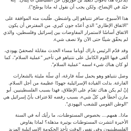
جيّد في الإيضاح، ولكن يجب أن نقول له ماذا يوضّح").
هذا الأسبوع، سافر نتنياهو إلى واشنطن. طُلبت منه الموافقة على
"الاتفاق الإطاري" الذي أعدّه جون كيري. من المفترض أن يكون
الاتفاق أساسًا لاستمرار المفاوضات بين إسرائيل وفلسطين، والذي
لم يحقّق شيئًا حتى الآن ولا نصف شيء.
وقد قدّم الرئيس باراك أوباما مساء الحدث مقابلة لصحفيّ يهودي،
ألقى فيها اللوم الكامل على نتنياهو في تأخير "عملية السلام"، كما
لو كان هناك شيء اسمه "عملية السلام".
وصل نتنياهو وهو يحمل سلّة فارغة، أي سلّة مليئة بالشعارات
الفارغة. بذلت القيادة الإسرائيلية جهودًا عظيمة من أجل السلام.
إنْ لم يكن هناك تقدّم على الإطلاق، فهذا بسبب الفلسطينيين. أبو
مازن أخطأ في كلّ شيء، بسبب رفضه للاعتراف بأنّ إسرائيل هي
"الوطن القومي للشعب اليهودي".
ماذا.. همهم…. بخصوص المستوطنات، ما رأيك أنه في السنة
الأخيرة انتشرت المستوطنات بوتيرة مذهلة؟ لماذا يفاوض
الفلسطينيون وفي نفس الوقت تأخذ الحكومة الإسرائيلية المزيد