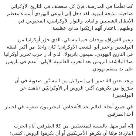
كما تعلّمنا في المدرسة، فإنّ كل منعطف في التاريخ الأوكراني
صاحبته مذبحة لليهود. لقد دخل إلى الوعي اليهودي أسماء معظم
الأبطال الشعبيين والقادة والثوار الأوكرانيين، المحبوبين في
وطنهم، باعتبار أنّهم ارتكبوا مذابح عظيمة.
زعيم القوزاق، بوجدان خميلنيتسكي، الذي حرّر أوكرانيا من
البولنديين واعتبر أبو الشعب الأوكراني؛ كان واحدًا من أكبر القتلة
في التاريخ اليهودي. سيمون باتريولا، الذي أدار حرب تحرير أوكرانيا
ضدّ البلاشفة الروس بعد الحرب العالمية الأولى، أعدم في باريس
على يد منتقم يهودي.
ويجد بعض القادمين إلى إسرائيل من المسنّين صعوبة في أن
يقرّروا من يكرهون أكثر؛ الروس أم الأوكرانيّين (ناهيك عن
البولنديين).
في جميع أنحاء العالم يجد الأشخاص المحترمون صعوبة في اختيار
أحد الطرفين.
إنّه أمر سهل بالنسبة للمتعصّبين من كلا الطرفين أيام الحرب
الباردة؛ فإمّا أن يكرهوا الأمريكيين أو أن يكرهوا الروس، كشيء