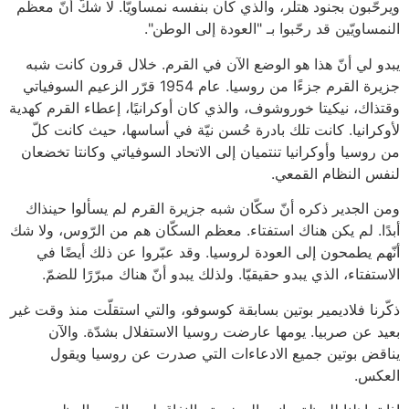
ويرحّبون بجنود هتلر، والذي كان بنفسه نمساويّا. لا شكّ أنّ معظم
النمساويّين قد رحّبوا بـ "العودة إلى الوطن".
يبدو لي أنّ هذا هو الوضع الآن في القرم. خلال قرون كانت شبه
جزيرة القرم جزءًا من روسيا. عام 1954 قرّر الزعيم السوفياتي
وقتذاك، نيكيتا خوروشوف، والذي كان أوكرانيًا، إعطاء القرم كهدية
لأوكرانيا. كانت تلك بادرة حُسن نيّة في أساسها، حيث كانت كلّ
من روسيا وأوكرانيا تنتميان إلى الاتحاد السوفياتي وكانتا تخضعان
لنفس النظام القمعي.
ومن الجدير ذكره أنّ سكّان شبه جزيرة القرم لم يسألوا حينذاك
أبدًا. لم يكن هناك استفتاء. معظم السكّان هم من الرّوس، ولا شك
أنّهم يطمحون إلى العودة لروسيا. وقد عبّروا عن ذلك أيضًا في
الاستفتاء، الذي يبدو حقيقيّا. ولذلك يبدو أنّ هناك مبرّرًا للضمّ.
ذكّرنا فلاديمير بوتين بسابقة كوسوفو، والتي استقلّت منذ وقت غير
بعيد عن صربيا. يومها عارضت روسيا الاستفلال بشدّة. والآن
يناقض بوتين جميع الادعاءات التي صدرت عن روسيا ويقول
العكس.