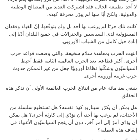
لا أحد. بطبيعة الحال، فقد اشتركت العديد من المصالح الوطنية
والدولية، ولكنّ أيّا منها لم يبرّر محرقة كهذه.
كانت تلك حربًا لم يرغب بها أحد بل ولم يتوقّعها. إنّ الغباء وفقدان
المسؤولية لدى السياسيين والجنرالات في جميع البلدان أدّيا إلى
إبادة جيل كامل من الشباب الأوروبي.
انتهت الحرب بمعاهدة سلام سخيفة، والتي وضعت قواعد حرب
أخرى، أكثر فظاعة. بعد الحرب العالمية الثانية فقط أحبِط
السياسيّون وشكّلوا نظامًا أوروبيّا جعل من غير الممكن حدوث
حرب غربية أوروبية أخرى.
ينبغي بعد مائة عام من اندلاع الحرب العالمية الأولى أن نذكر هذه
الحقائق.
هل يمكن أن يكرّر سيناريو كهذا نفسه؟ هل تستطيع سلسلة من
الأحداث، لم يرغب بها أحد، أن تؤدّي إلى كارثة أخرى؟ هل يمكن
أن يؤدّي أمرٌ إلى أمر آخر، دون أن ينجح السياسيّون الأغبياء في
إيقاف هذه العملية؟