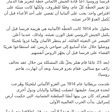
فرنسا وروسيا. أعدّ قادة الجيش الألماني خطّة لتعزيز هذا الدمار.
تمّ تغيير الخطّة كلّ عام، وفقًا للظروف، ولكنّها كانت مبنيّة على
افتراض واحد: يجب على ألمانيا أن تقضي على أحد الأعداء قبل أن
يُكمل العدوّ الآخر تعبئته.
بحلول عام 1914 كانت الخطّة الألمانية هي هزيمة فرنسا قبل أن
يكمل الجيش الروسي ثقيل الوزن تعبئته. ولذلك، عندما أعلن
القيصر عن التعبئة العامّة، لم ينتظر الألمان وإنّما غزوا بلجيكا
ووصلوا خلال عدّة أسابيع إلى ضواحي باريس. لقد استطاعوا تقريبًا
القضاء على فرنسا قبل أن يجهّز الروس أنفسهم.
(بعد 25 عامًا قام هتلر بحلّ تلك المشكلة من خلال عقد تحالف
زائف مع ستالين. فقام بغزو فرنسا، وبعد أن انهارت، هاجم
روسيا).
صُدمت بريطانيا عام 1914 من الغزو الألماني لبلجيكا وهُرعت
لنجدة فرنسا، حليفتها. انضمّت إيطاليا واليابان ودول أخرى
للمعركة. كان من بينها أيضًا السلطنة العثمانية، التي حكمت أرض
إسرائيل. بدأت الحرب العالمية الأولى.
من رغب بهذه الحرب الرهيبة؟ لا أحد. من قرّر إطلاقها بدم بارد؟