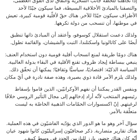
إذا تجاهلنا للحظة جانب السخرية والنفاق لدى القوى العظمى،
والتصقنا بالمبادئ الأخلاقية البسيطة، فما سيكون جيّدًا لأحد
الأطراف سيكون جيّدًا للآخر. هناك حقّ لأقلّية قومية كبيرة، تعيش
في موطنها، أن تنسحب من دولة تكرهها.
ولذلك دعمت استقلال كوسوفو، وأعتقد أن المبادئ ذاتها تنطبق
أيضًا على كاتالونيا واسكتلندا، التبت والشيشان، والقائمة تطول.
هناك دومًا طريقة لمنع انسحاب أقلية قومية دون استخدام العنف:
ينبغي ببساطة إيجاد ظروف تقنع الأقلية في البقاء بدولة الغالبية.
السياسة الذكيّة: اقتصاديًا، سياسيًّا وثقافيًا؛ يمكنها أن تحقّق ذلك.
ولذلك يلزم الأمر قادة ذوي بصيرة، وهذه صفة نادرة في أيّ مكان.
وبنفس القدر يمكننا أن نفهم الأوكرانيّين، الذين قاموا بإسقاط
رئيسهم المنتخب لأنّه أراد إدخالهم إلى مجال التأثير الروسي خلافًا
لرغبتهم. إنّ اكسسوارات الحمّامات الذهبية الخاصّة به ليست
متعلّقة بالأمر.
سؤال آخر وهو ما هو الدور الذي يؤدّيه الفاشيّون في هذه العملية.
هناك تقارير متضاربة. ذكر صحافيّون إسرائيليّون كانوا شهود عيان
أنّه كان هناك حضور بارز للنازيين الجدد في وسط كييف.