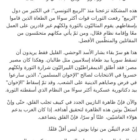
هذه المشكلة تزعجنا منذ "الربيع التونسي": في الكثير من دول
"الربيع" رفعت الثورات قوات أكثر سوءًا من الطغاة الذين قاموا
بإسقاطهم. يقوم المثاليّون بالثورة ولكنّهم غير قادرين على العمل
معًا وإقامة نظام فعّال، ومن ثمّ يأتي مكانهم متحمّسون من
المقاتلين والمنظّمين الأفضل.
هذا هو سرّ بقاء بشار الأسد الوحشي. القليل فقط يريدون أن
تسقط سوريا بيد طغاة إسلاميين مثل طالبان. وهكذا كان مصير
مصر: فقد أطلق الديمقراطيّون الليبراليّون شرارة الثورة ولكنّهم
خسروا في الانتخابات لصالح "الإخوان المسلمين"، الذين سارعوا
في فرض وصاياهم الدينية على الشعب. وقد تمّ إسقاط "الإخوان"
بيد دكتاتورية عسكرية أكثر سوءًا من النظام الذي أسقطته الثورة.
والآن فإنّ ظاهرة النازيين الجدد في كييف تجلب القلق، حتّى وإنْ
استغلّ بوتين هذه الظاهرة لتحقيق أهدافه. إذا كان الغرب يدعم
هؤلاء الفاشيّين، علنًا أو سرّا، فإنّ القلق يتضاعف.
إنّ عدم التيقّن من نوايا بوتين ليس أقلّ قلقًا.