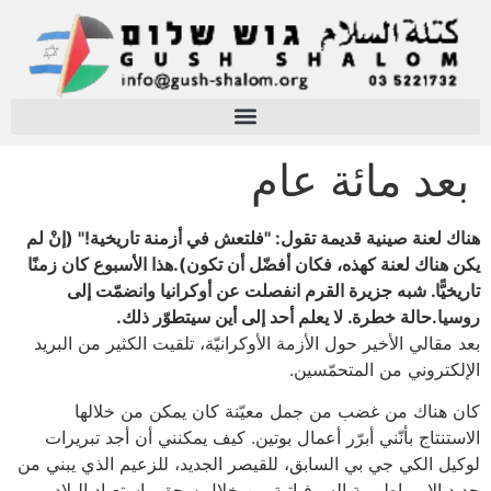
بعد مائة عام
هناك لعنة صينية قديمة تقول: "فلتعش في أزمنة تاريخية!" (إنْ لم
يكن هناك لعنة كهذه، فكان أفضّل أن تكون).هذا الأسبوع كان زمنًا
تاريخيًّا. شبه جزيرة القرم انفصلت عن أوكرانيا وانضمّت إلى
روسيا.حالة خطرة. لا يعلم أحد إلى أين سيتطوّر ذلك.
بعد مقالي الأخير حول الأزمة الأوكرانيّة، تلقيت الكثير من البريد
الإلكتروني من المتحمّسين.
كان هناك من غضب من جمل معيّنة كان يمكن من خلالها
الاستنتاج بأنّني أبرّر أعمال بوتين. كيف يمكنني أن أجد تبريرات
لوكيل الكي جي بي السابق، للقيصر الجديد، للزعيم الذي يبني من
جديد الإمبراطورية السوفياتية من خلال سحق واستعباد البلاد