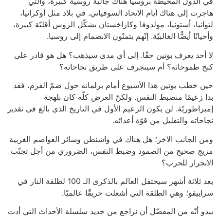
في الدول المحيطة بروسيا هناك جالية روسية كبيرة، والتي
هاجرت إلى هناك أيام الاتحاد السوفياتي. في بلاد مثل أوكرانيا،
لتوانيا، أستونيا، مولدوفا وكازاخستان يشكّل الروس أقليّة كبيرة،
وأحيانًا أيضًّا الغالبيّة. إنّهم يتمنّون الانضمام إلى روسيا.
لا أحد يعرف بوتين حقّا. إلى أي مدى سيذهب؟ هل هو قادر على
كبح طموحاته؟ أم سينجرف على طريق نجاحاته؟
حين خطب بوتين هذا الأسبوع أمام برلمانه حول ضمّ القرم، فقد
بدا زعيمًا منضبط النفس. ولكنّ العرض كلّه كان بلهجة
إمبراطوريّة. لن يكون الزعيم الأول في التاريخ الذي بالغ في تقدير
نجاحاته والتقليل من قوّة أعدائه.
ومن الجانب الآخر؛ هل هناك في واشنطن وسائر العواصم الغربية
مزيج صحيح من الصمود وضبط النفس، الضروري من أجل تجنّب
الانجرار للحرب؟
بعد ثلاثة أشهر سيحتفل العالم بالذكرى الـ 100 لطلقة النار في
سراييفو؛ وهي الطلقة التي أشعلت حريقًا عالميّا.
يبدو أنّه من المفضّل أن نراجع من جديد سلسلة الأحداث التي أدت