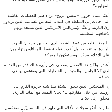
المجاورة؟
أيضًا استاء آخرون – بنفس الروح- من دعمي للعصابات الفاشية
التي جاءت إلى السلطة في كييف، المعادين للسامية الذين يرتدون
زيّ النازية، وأيضًّا الإمبرياليين الأمريكيين الذين يستخدمونهم
لأهدافهم المظلمة.
أنا محتار قليلا من عمق الشعور لدى الجانبين. يبدو أن الحرب
الباردة لم تنته بعد، بل أخذت قيلولة فقط. المقاتلون يتزاحمون
على الأعلام مجدّدًا، ومستعدّون للمعركة.
أعتذر، ولكنّ هذا الانفعال ينقصني. في رأيي، هناك قدر من العدالة
لدى كلا الجانبين. والعديد من الشعارات التي يتفوّهون بها هي
حماقة.
إن المتحدّثين الذين يدينون بشدّة ضمّ شبه جزيرة القرم إلى
روسيا، من خلال مقارنتها بـ "اتحاد" النمسا مع ألمانيا النازية،
محقّون إلى حدّ ما.
ما زلت أذكر سجلات الأفلام التي ظهر فيها النمساويّون متحمّسين