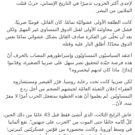
لإحدى أكثر الحروب تدميرًا في التاريخ الإنساني، حربٌ قتلت
الملايين من البشر.
كانت الطلقة الأولى عشوائيّة تمامًا. كان القاتل، قوميّا صربيّا،
فشل في محاولته الأولى لقتل الدوق النمساوي غير المهمّ. ولكن
بعد أن تخلّى عن الفكرة صادف القاتل بشكل عشوائي تمامًا نفس
الدوق مجدّدًا. أطلق النار عليه وقتله.
اعتقد السياسيّون النمساويّون وإمبراطورهم المصاب بالخرف أنّ
هذه فرصة جيّدة لتحقيق نصر سهل على صربيا الصغيرة، وقدّموا
إنذارًا. ماذا كان لديهم ليخسروه؟
لكن صربيا كانت تحت رعاية روسيا. قرّر القيصر ومستشاروه
الفقراء إعلان التعبئة العامّة لجيشهم الضخم من أجل ردع
النمساويّين. لم يعلموا أنّ هذه الخطوة ستعجل الحرب أمرًا لا مفرّ
منه، لأنّ…
عاش الرايخ الثالث، الذي أنشئ فقط قبل 43 عامًا من ذلك الحين،
كلّ أيّامه خائفًا حتى الموت من "الحرب على جبهتين". تقع ألمانيا
في وسط أوروبا، وكانت محصورة بين قوّتين عسكريّتين كبيرتين؛