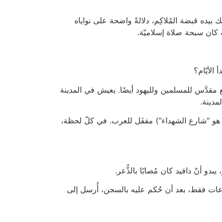
ده قبضة المُلاكِم، دلالةً واضحة على نواياه
ه كان سبحة صلاة إسلاميّة.
الأيّام؟
 مقدَّس للمسلمين ولليهود أيضًا. يعيش في المدينة
ا هو "شارع الشهداء") مقفَل للعرب. في كلّ لحظة،
دو أنّ دافيد كان مُصابًا بالذُّعر.
 ساعات فقط، بعد أن حُكم عليه بالسجن، أُرسل إلى