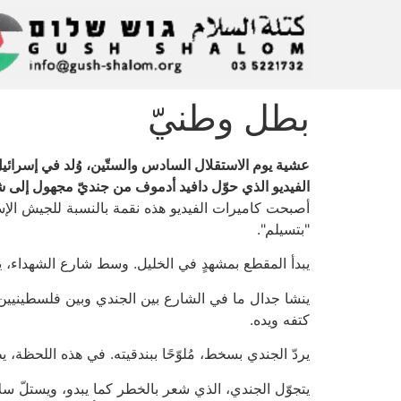
بطل وطنيّ
عشية يوم الاستقلال السادس والستّين، وُلد في إسرائيل بط
الفيديو الذي حوّل دافيد أدموف من جنديّ مجهول إلى ش
أصبحت كاميرات الفيديو هذه نقمة بالنسبة للجيش الإسرا
"بتسيلم".
يبدأ المقطع بمشهدٍ في الخليل. وسط شارع الشهداء، ي
ينشا جدال ما في الشارع بين الجندي وبين فلسطينيين م
كتفه ويده.
يردّ الجندي بسخط، مُلوّحًا ببندقيته. في هذه اللحظة،
يتجوّل الجندي، الذي شعر بالخطر كما يبدو، ويستلّ سلاح