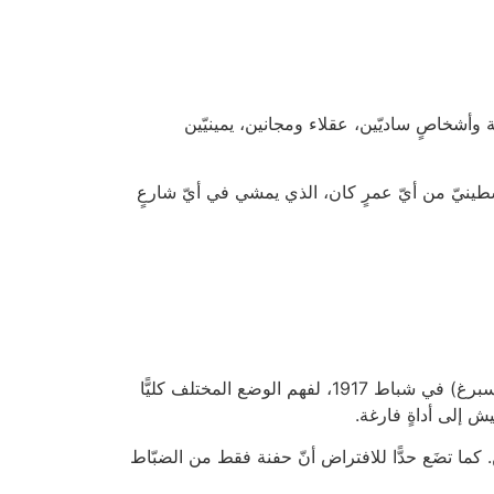
 وأشخاصٍ ساديّين، عقلاء ومجانين، يمينيّين
ن سنّه) محظوظًا. فالفلسطينيّ من أيّ عمرٍ كان، الذي يمشي في أيّ شارعٍ
يمكن التفكير في التمرّد على السفينة الحربيّة بوتيومكين في أوديسا عام 1905، أو في انتفاضة حامِية بتروغراد (سانت بطرسبرغ) في شباط 1917، لفهم الوضع المختلف كليًّا
. كما تضَع حدًّا للافتراض أنّ حفنة فقط من الضبّاط