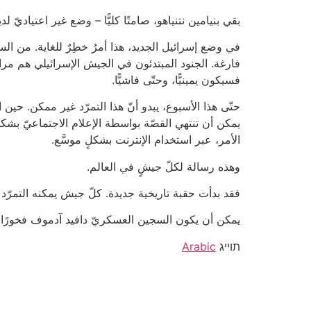
بقي بنيامين نتنياهو، صامتًا كليًّا – وضع غير اعتياديّ 
في وضع إسرائيل الجديد، هذا أمرُ خطِرٌ للغاية. من الس
فارغة. الجنود المبتدئون في الجيش الإسرائيلي هم مراهِق
فسيكون يمينيًّا، وحتّى فاشيًّا.
يمكن أن تنتهي القصّة بواسطة الإعلام الاجتماعيّ بشكل
الأمر، عبر استخدام الإنترنت بشكلٍ موسَّع.
وهذه رسالة لكلّ جيشٍ في العالم.
فقد بدأت حقبة تاريخية جديدة. كلّ جيش يمكنه التمرّد ع
يمكن أن يكون السجين العسكريّ دافيد آدموف فخورًا.
תוייג
Arabic