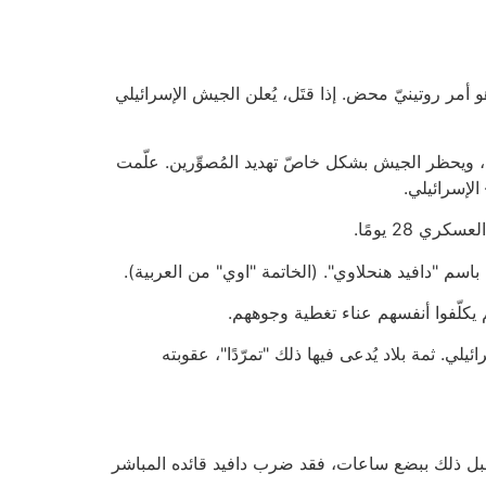
و أمر روتينيّ محض. إذا قتَل، يُعلن الجيش الإسرائيلي
ات، ويحظر الجيش بشكل خاصّ تهديد المُصوِّرين. علّمت
الإسرائيلي.
 28 يومًا.
اسم "دافيد هنحلاوي". (الخاتمة "اوي" من العربية).
م يكلّفوا أنفسهم عناء تغطية وجوههم.
يلي. ثمة بلاد يُدعى فيها ذلك "تمرّدًا"، عقوبته
رى قبل ذلك ببضع ساعات، فقد ضرب دافيد قائده المباشر