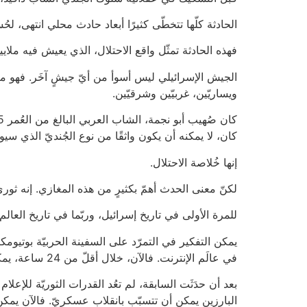
الحادثة كلّها تتخطّى كثيرًا أبعاد حادث محلي انتهى، لح
فهذه الحادثة تمثّل واقع الاحتلال، الذي يعيش فيه مل
الجيش الإسرائيلي ليس أسوأ من أيّ جيشٍ آخَر. فهو مرآة
ويساريّين، غربيّين وشرقيّين.
كان، لا يمكنه أن يكون واثقًا من نوع الجُنديّ الذي سيو
إنها خُلاصة الاحتلال.
لكنّ معنى الحدث أهمّ بكثيرٍ من هذه المغازي. إنه ثوريّ
للمرة الأولى في تاريخ إسرائيل، وربّما في تاريخ العالم
في عالَم الإنترنت. فالآن، خلال أقلّ من 24 ساعة، يمكن لمئات آلاف الجُنود أن يتحدَّوا صراحةً القيادة العسكريّة ويحوِّلوا الجيش إلى أداةٍ فارغة.
بعد أن حدَثَت السابقة، لم تعُد القدرات الثوريّة للإعل
البارزين يمكن أن تتسبّب بانقلاب عسكريّ. فالآن يمكن