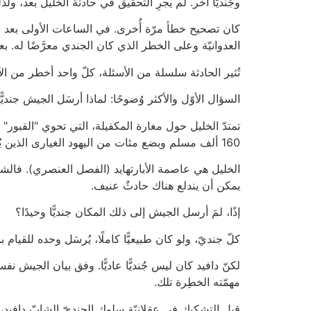
وجُنديًّا آخَر. لم يجرِ التحقيق في حادثة الخليل بعد، و
كان تصحيح خطأ مرّة أُخرى. في الساعات الأولى بعد عر
العدوانيّة وعلى الخطر الذي كان الجندي معرَّضًا له. ب
تُثير الحادثة سلسلة من الأسئلة، كلّ واحد أخطر من الآخ
السؤال الأوّل والأكثر وُضوحًا: لماذا أرسَل الجيش جنديًّ
تمتدّ الخليل حول مغارة المكفيلة، التي تحوي "القبور"
160 ألف مسلم وبضع مئات من اليهود الغيارى الذين يُعلنون ملءَ أفواههم أنّ الهدف من مجيئهم هو طرد جميع العرب من المدينة.
الخليل هي عاصمة الأبارتهايد (الفصل العنصري). فالشا
يمكن أن يندلع هناك حادثٌ عنيف.
إذًا، لمَ أرسل الجيش إلى ذلك المكان جنديًّا وحيدًا؟
كلّ جنديّ، ولو كان طبيعيًّا كاملًا، يُرسَل وحده للقيام 
لكنّ دافيد كان ليس جُنديًّا عاديًّا. وفق بيان الجيش
مهمّته الخطِرة تلك.
قبل التشكيك في عقلانيّة سلوك الجنديّ الشابّ دافيد،