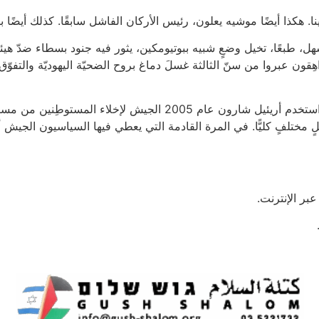
لدينا. هكذا أيضًا موشيه يعلون، رئيس الأركان الفاشل سابقًا. كذلك أيضً
هل، طبعًا، تخيل وضعٍ شبيه ببوتيومكين، يثور فيه جنود بسطاء ضدّ هيئة
ون عبروا من سنّ الثالثة غسلَ دماغ بروح الضحيّة اليهوديّة والتفوّق ا
حتّى هذا الأسبوع، يبدو أنّ هذا التمرّد غير ممكن. حين استخدم أريئي
ٍ مختلفٍ كليًّا. في المرة القادمة التي يعطي فيها السياسيون الجيش 
بر الإنترنت.