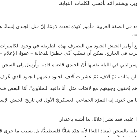
ير، ويشتم أمّه بأقسى الكلمات. النهاية.
 في الضفة الغربية. فأمور كهذه تحدث دَومًا. إنّ قتل الجندي إنسانًا ه
ة.
ّت. تمنع أوامر الجيش الجنود من التصرف بهذه الطريقة في وجود الكامير
تشرت في الخارج، يمكن أن تسبّب أذًى خطيرًا للدعاية – عفوًا، الإعلام – 
ائيلي في الليلة نفسِها أنّ الجندي قاضاه قادته وأُرسِل إلى السجن العسكري
لن مئات، ثمّ آلاف، ثمّ عشرات آلاف الجنود دعمهم للجنود الذي عُرف ب
هم يُخفون وجوههم مع لافتات مثل "أنا دافيد النحلاوي". أمّا البعض فل
ها من جُنود. إنه التمرّد الجماعي العسكريّ الأول في تاريخ الجيش الإسرائ
عليه. فقد نشر إعلانًا، بدا أشبه باعتذار.
عليه بالسجن (معاذ الله!) لأنه هدّد شابًّا فلسطينيًّا، بل بسبب ما ج