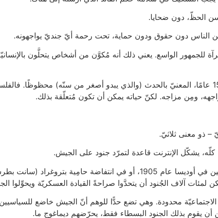
ُسن الحظّ، دون ضحايا.
ايين الناس دون حقوق ودون حماية، تحت رحمة أيّ جنديّ يواجهونه.
 للجمهور الواسع. يعني ذلك أنه مُكوَّن من أشخاص يتحلَّون بالإنسانيّة
كان صُهيب أبو نجمة، الشاب العربي البالغ من العُمر 15 عامًا، المعنيّ بالحدث (والذي يبدو أصغر م
اجهه، ومِن مزاجه. لكنّ حياته يمكن أن تكون مُتعلّقة بذلك.
 – ذو معنى ثلاثيّ.
 كلّه، يشكّل الإنترنت قاعدة لتمرّد جنود على الجيش.
ام الاجتماعيّة محدودة. وهي تضع حدًّا للوهم أنّ الجيش خاضع للسياسيين
 أن يقوم بذلك الجنود البسطاء فقط، يحرّضهم ديماغوج ما.