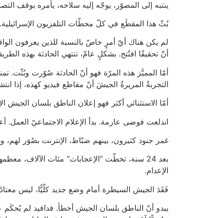
ينتبه إلى المصوّر، يوجّه إليه سلاحه، يأمره بوقف التصو
بُثّ هذا المقطَع في كلّ محطّات التلفزيون الإسرائيلية.
لم يكن هناك أيّ أمرٍ خاصّ بالنسبة للذين يعرفون الواقع
أنّ تحقيقًا افتُتح. بشكلٍ عامّ، تنتهي الحادثة بهذه الطريق
أمّا المميَّز هذه المرّة فهو أنّ الحادثة صُوّرت وبُث
التجربةُ المريرةُ الجيشَ أنّ مقاطع فيديو كهذه، إذا ان
أمّا الاستثنائي أكثر فهو إعلان الناطق بلسان الجيش الإسر
اندلعت فوضى عارمة. بدأ الإعلام الاجتماعيّ العمل. أع
غمر جنود كثيرون، بينهم ضبّاط، الإنترنت بصُوَر لهم، و
بعد 24 سنة، تخطّت "الإعجابات" مئات الآلاف، معظم
الإعدام.
فَقَدَ الجيش السيطرة أمام وضع جديد كلّيًّا، ليس معتادًا 
يبدو أنّ الناطق بلسان الجيش أخطأ. فدافيد لم يُحكَم 