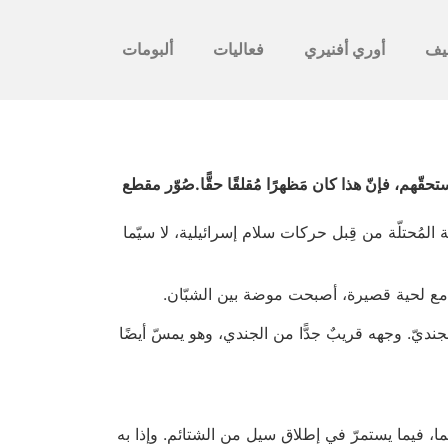
يف
أوري أفنيري
فعاليات
ألبومات
ّهم، فإنّ هذا كان مَظهرًا مُقلقًا حقًّا.صُوّر مقطع
لمُحتلّة من قِبل حركات سلام إسرائيلية، لا سيّما
 مع لحية قصيرة، أصبحت موضة بين الشبّان.
ديّ. وجهه قريبٌ جدًّا من الجندي، وهو يمسّ أيضًا
هما، فيما يستمرّ في إطلاق سيل من الشتائم. وإذا به