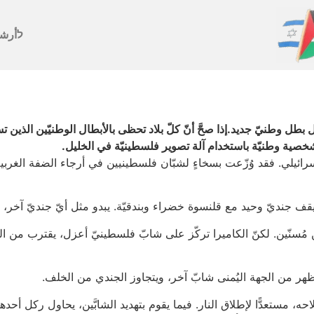
לأرش
ل وطنيّ جديد.إذا صحَّ أنّ كلّ بلاد تحظى بالأبطال الوطنيّين الذين تستحق
خصية وطنيّة باستخدام آلة تصوير فلسطينيّة في الخليل.
ئيلي. فقد وُزّعت بسخاءٍ لشبّان فلسطينيين في أرجاء الضفة الغربية ا
قف جنديّ وحيد مع قلنسوة خضراء وبندقيّة. يبدو مثل أيّ جنديّ آخر،
ُسنّين. لكنّ الكاميرا تركّز على شابّ فلسطينيّ أعزل، يقترب من الجن
 يظهر من الجهة اليُمنى شابّ آخر، ويتجاوز الجندي من الخلف.
ه، مستعدًّا لإطلاق النار. فيما يقوم بتهديد الشابَّين، يحاول ركل أحد