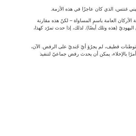
ا بيني غنتس، الذي كان عاجزًا في هذه الأزمة.
 الأركان العامة باسمِ المساواة – لكنّ هذه مقارنة
ليهوديّ (هذه وتلك أيضًا). لذلك، إذا حدث تمرّد كهذا،
ل شارون عام 2005 الجيش لإخلاء المستوطِنين من مستوطنات قطيف، لم يجرُؤ أيّ جُنديّ على الرفض. الآن،
أمرًا بالإخلاء، يمكن أن يحدث رفض جماعيّ لتنفيذ