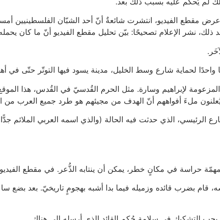
لذلك لم يُحكَم عليه بسبب ذلك بعد.
ض مقطع الفيديو، انتشرت شائعةٌ أنّ أحد الشبّان الفلسطينيين أمسك بي
عد ذلك، نشر الإعلام تصحيحًا: بيّن تحليل مقطع الفيديو أنّ ما كان يحمل
َر.
ا واحدًا لحماية شارع وسط الخليل، مدينة يسود فيها التوتّر حتّى في أهدأ 
 المزعومة لإبراهيم وسارة. مثل الحرم القُدسيّ في القُدس، هذا الموقع
رع الرئيسي، الذي حدثت فيه الحالة (والذي اسمه العربي الملائم جدًّ
بمهمّة حراسة في مكانٍ خطر، يمكن أن ينتابه الذُّعر. في مقطع الفيديو، يب
 نفسه، قام بضرب قائده وزميله فيما بدا أشبه بهجومٍ تاريخيّ. بعد بضع
 يجب التشكيك في سلامة حُكم القائد الذي أرسله إلى هناك.