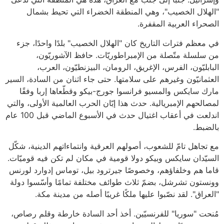
"الهلال الخصيب"، وهي المنطقة الخضراء التي تحيط بشمال
الصحراء العربية المقفرة.
في معظم فترات التاريخ كان "الهلال الخصيب" بلدًا واحدًا، جزء
من سلسلة متّصلة من الإمبراطوريّات. حافظ الآشوريّون،
البابليّون، الفرس، الإغريق، الرومان، البيزنطيّون، العرب،
العثمانيّون وغيرهم على سلامتها. حتى جاء اثنان من السادة، السير
مارك سايكس والمسيو فرانسوا جورج-بيكو وقطّعاها إربا وفقًا
لمصالحهم الإمبريالية. حدث هذا إبّان الحرب العالمية الأولى، والتي
اندلعت في أعقاب اغتيال حدث في الأسبوع الماضي قبل 100 عام
بالضبط.
مع تجاهل تامّ للشعوب، أصولهم العرقية وانتماءاتهم الدينية، شكّل
السيّدان سايكس وبيكو دولا قومية في مكان لم تكن فيه قوميّات.
قاما هم وخلفاؤهم، وخصوصًا جيرترود بيل، توماس إدوارد لورنس
وونستون تشرشل، بضمّ ثلاث طوائف مختلفة تمامًا وأسّسوا دولة
"العراق". لقد نصّبوا عليها ملكًا غريبًا أصله من مدينة مكة.
مُنحت "سوريا" للفرنسيّين. أخذ أحد السادة خارطة وقلم رصاص،