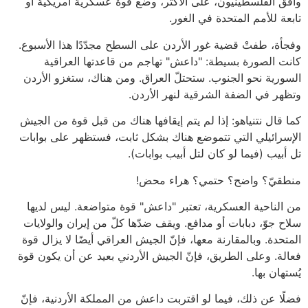
وافق الفلسطينيون، على الأكثر، وضع قوة عسكرية أمريكية أو
تابعة للأمم المتحدة في الغور.
وفجأة، طفتْ قضية غور الأردن على السطح مجدّدًا هذا الأسبوع.
كانت الصورة بسيطة: "داعش" تهاجم من قاعدتها العراقية
السورية نحو الجنوب. ستحتلّ العراق. ومن هناك، ستغزو الأردن
وتظهر في الضفة الشرقية لنهر الأردن.
كما قال نتنياهو: إذا لم يتم إيقافها هناك من قبل قوة من الجيش
الإسرائيلي التي تتموضع هناك بشكل ثابت، فستظهر على بوابات
تل أبيب (فيما لو كان لتل أبيب بوابات).
منطقيّ؟ واضح؟ حتمي؟ هراء محض!
من الناحية العسكرية، تعتبر "داعش" قوة متواضعة. ليس لديها
سلاح جوّ، دبابات أو مدافع. ويقف ضدّها كلّ من إيران والولايات
المتحدة. وبالمقارنة معها، فإنّ الجيش العراقي أيضًا لا يزال قوة
فعالة. وعلى الطريق، فإنّ الجيش الأردني بعيد عن أن يكون قوة
يُستهان بها.
فضلًا عن ذلك، فيما لو اقتربت داعش من المملكة الأردنية، فإنّ