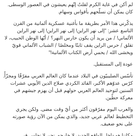
لم أكن في غاية الكرم لقلتُ إنّهم يعيشون في العصور الوسطى.
كان يمكن أن نسلّحهم بأقواس وسهام.
يذكّرني هذا الأمر بطريقة ما بأغنية عسكرية ألمانية من القرن
التاسع عشر: "إلى نهر الراين! إلى نهر الراين! إلى نهر الراين
الألماني! / من يريد أن يكون حارس النهر؟ / أيّها الوطن الحبيب، لا
تقلق / حرس الراين يقف ثابتًا ومخلصًا / الشباب الألماني قويّ
ويخشى الله / يحمي أرض الكتاب الألمانية!"
عودة إلى المستقبل.
تأسّس الصليبيّون في البلاد عندما كان العالم العربي مفرّقًا ومجزّأً.
كرّس عدوّهم الأكبر، القائد الكردي صلاح الدين الأيوبي عشرات
السنين لتوحيد العالم العربي حولهم قبل أن يهزم جيشهم في
معركة حطّين.
والعرب اليوم مفرّقون أكثر من أيّ وقت مضى. ولكن يجري
التخطيط لعالم عربي جديد، والذي يمكن من الآن رؤية صورته
على نحو ضعيف.
مكاننا هو داخل الواقع الجديد، لا خارجه. نحن لا نجلس في