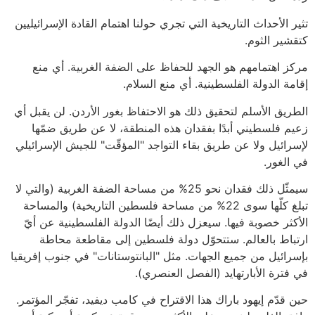
تثير الأحداث التاريخية التي تجري حولنا اهتمام القادة الإسرائيليين
كتقشير الثوم.
مركز اهتمامهم هو الجهد للحفاظ على الضفة الغربية. أي منع
إقامة الدولة الفلسطينية. أي منع السلام.
الطريق الأسلم لتحقيق ذلك هو الاحتفاظ بغور الأردن. لن يقبل أي
زعيم فلسطيني أبدًا بفقدان هذه المنطقة، لا عن طريق ضمّها
لإسرائيل ولا عن طريق بقاء التواجد "المؤقّت" للجيش الإسرائيلي
في الغور.
سيمثّل ذلك فقدان نحو 25% من مساحة الضفة الغربية (والتي لا
تبلغ كلّها سوى 22% من مساحة فلسطين التاريخية) والمساحة
الأكثر خصوبة فيها. سيعزل ذلك أيضًا الدولة الفلسطينية عن أيّ
ارتباط بالعالم. ستتحوّل دولة فلسطين إلى مقاطعة محاطة
بإسرائيل من جميع الجهات. مثل "البانتوستانات" في جنوب إفريقيا
في فترة الأبارتهايد (الفصل العنصري).
حين قدّم إيهود باراك هذا الاقتراح في كامب ديفيد، تفجّر المؤتمر.