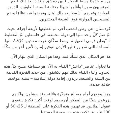
ورسم حدودًا وسط الصحراء بين دمشق وبغداد. بعد ذلك قطع
الفرنسيون سوريا وأقاموا جيوبًا مختلفة للسنة، للعلويّين، للدروز،
للموارنة وغيرهم. أسّسوا بعد ذلك لبنان وفرضوا فيه نظامًا وضع
المسيحيين الموارنة فوق الشيعة المحتقرين.
كردستان، هي وطن لشعب آخر، تم تقطيعها لأربعة أجزاء، بحيث
تمّ ضمّ كلّ واحد منها إلى دولة مختلفة. في فلسطين تمّ التخطيط
لـ "وطن قومي للصهاينة" وسط سكّان عرب معادين. مُزّقتْ منها
المساحة التي تقع وراء نهر الأردن لتوفير إمارة لأمير آخر من مكّة.
هذا هو المكان الذي نشأنا فيه، وهذا هو المكان الذي ينهار الآن.
ما تحاول عناصر "داعش" القيام به الآن هو ببساطة مسح كلّ هذه
الحدود. وأثناء القيام بذلك فهم يكشفون من جديد الفجوة القديمة
بين السنة والشيعة. يريدون إقامة دولة إسلامية – سنية موحّدة،
خلافة جديدة.
وهذا يضعهم أمام مصالح متجذّرة هائلة، وقد يفشلون. ولكنهم
يزرعون شيئًا من الممكن أن يصمد لوقت أكبر: فكرة ستغوي
عقول الملايين. قد تهيمن هذه الفكرة على المنطقة لـ 25، 50 أو
100 عام. قد تكون هذه هي موجة المستقبل.