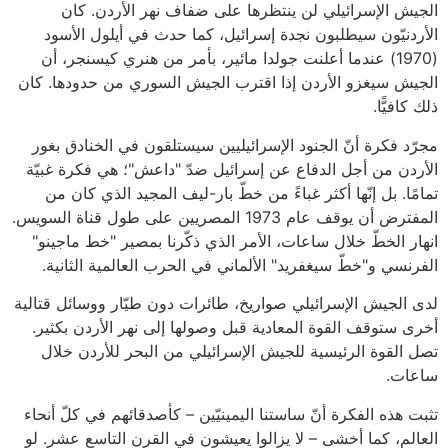
الجيش الإسرائيلي لن ينتظرها على ضفاف نهر الأردن. كان
الأردنيّون سيطلبون نجدة إسرائيل، كما حدث في أيلول الأسود
(1970) عندما أعلنت جولدا مائير، بأمر من هنري كيسنجر، أن
الجيش سيغزو الأردن إذا اقترب الجيش السوري من حدودها. كان
ذلك كافيًّا.
مجرّد فكرة أنّ الجنود الإسرائيليين سيستلقون في الخنادق بغور
الأردن من أجل الدفاع عن إسرائيل ضدّ "داعش"؛ هي فكرة غبيّة
تمامًا. بل إنّها أكثر غباءً من خطّ بار-ليف المجيد الذي كان من
المفترض أن يوقف عام 1973 المصريين على طول قناة السويس.
انهار الخطّ خلال ساعات، الأمر الذي ذكّرنا بمصير "خط ماجينو"
الفرنسي و"خطّ سيغفريد" الألماني في الحرب العالمية الثانية.
لدى الجيش الإسرائيلي صواريخ، طائرات دون طيّار ووسائل قتالية
أخرى ستوقف القوة المعادية قبل وصولها إلى نهر الأردن بكثير.
تصل القوة الرئيسية للجيش الإسرائيلي من البحر للأردن خلال
ساعات.
تثبت هذه الفكرة أنّ ساستنا اليمينيّين – كأصدقائهم في كلّ أنحاء
العالم، كما أخشى – لا يزالوا يعيشون في القرن التاسع عشر. لو