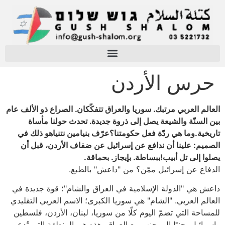
حرس الأردن
العالم العربي مرتبك. سوريا والعراق تتفكّكان. الصراع ذو الألف عام
بين السنّة والشيعة يصل إلى ذروة جديدة. تحدث حولنا مأساة
تاريخية.وما هي ردّة فعل حكومتنا؟عرّف بنيامين نتنياهو ذلك في
الصميم: علينا أن ندافع عن إسرائيل عن ضفاف الأردن، قبل أن
يصلوا إلى تل أبيب!ببساطة. بإيجاز. بحماقة.
الدفاع عن إسرائيل ممّن؟ من "داعش" بالطبع.
داعش هي "الدولة الإسلامية في العراق والشام"؛ قوة جديدة في
العالم العربي. "الشام" هي سوريا الكبرى؛ الاسم العربي التقليدي
للمساحة التي تضمّ اليوم كلّا من سوريا، لبنان، الأردن، فلسطين
وإسرائيل. جنبًا إلى جنب مع العراق، هذه هي المنطقة التي تُدعى