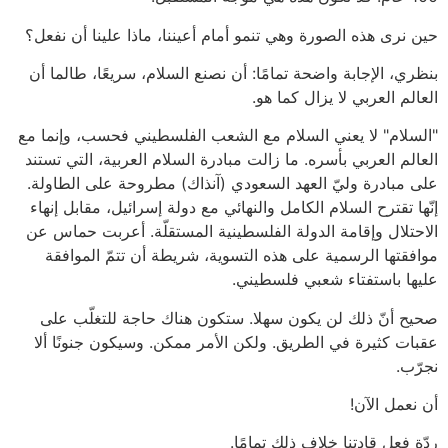
حين نرى هذه الصورة وهي تنمو أمام أعيننا، ماذا علينا أن نفعل؟
بنظري، الإجابة واضحة تمامًا: أن نصنع السلام، سريعًا، طالما أن
العالم العربي لا يزال كما هو.
"السلام" لا يعني السلام مع الشعب الفلسطيني فحسب، وإنما مع
العالم العربي بأسره. ما زالت مبادرة السلام العربية، التي تستند
على مبادرة وليّ العهد السعودي (آنذاك) مطروحة على الطاولة.
إنّها تقترح السلام الكامل والنهائي مع دولة إسرائيل، مقابل إنهاء
الاحتلال وإقامة الدولة الفلسطينية المستقلّة. أعربت حماس عن
موافقتها الرسمية على هذه التسوية، شريطة أن تتمّ الموافقة
عليها باستفتاء شعبي فلسطيني.
صحيح أنّ ذلك لن يكون سهلا. ستكون هناك حاجة للتغلّب على
عقبات كثيرة في الطريق. ولكن الأمر ممكن. وسيكون جنونًا ألا
نجرّب.
أن نعمل الآن!
ردّة فعل قادتنا خلاف ذلك تمامًا.