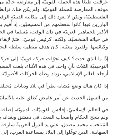
عُرقلت طبعًا هذه الحملة القوميّة إثر معارضة حادّة من
موقف المعارضة للحملة القوميّة. ولم يكن هناك ترابطا
الفلسطينيّةَ، ولكن لا يعود ذلك إلى مكانته الدينيّة الر
البارزين فيها كانوا بمعظمهم من المسيحيّين. إذ أُقيم
الأكبر للجماهير العربيّة في ذاك الوقت، مُسلما في ال
في حياته الشخصيّة، ولكنه، كرئيس قوميّ، اهتمّ لإبقا
وكنائسها. ولفترة معيّنة، كان هدف منظمة سلطة التحر
إذًا ما الذي حدث؟ كيف تحوّلت حركة قوميّة إلى حركة 
التوحيديّة الثلاث بآنٍ واحد. في هذه الأثناء، يلعب المس
أرجاء العالم الإسلامي، تزداد وطأة الحركات الأصوليّة. 
إذا كان هناك وضع مُشابه يطرأ في بلاد وديانات مُخ
من السهل الحديث عن أمر غامض نُطلق عليه بالألمانيّة "تسايت ڭايست" (Zeitgeist)، روح العصر، ول
في العالم الإسلاميّ، إفلاس القوميّات الدنيويّة، إضا
ولم ينجح الحكام وأصحاب البعث، في دمشق وبغداد، بتأس
المُنتخب، محمد مصدق، علي يد الدول الغربيةّ سارقة الن
الصهاينة، الذين توغّلوا إلى البلاد بمساعدة الغرب، إ