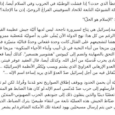
خطأ الذي حدث؟ إذا فشلت الوطنيّة في الحروب وفي السلام أيضا، إذا 
ركة الشيوعيّة التابعة للاتحاد السوفييتي الفراغَ الروحيّ، إذن ما الإجابة؟
"الإسلام هو الحلّ!"
قضة.إسرائيل هي نِتاج لسيرورة ناجحة. ليس لديها آليّة جيش عظيمة الق
غم من كل هذا: نهج الدولة الآن يُملَى على يد أصوليّة مُتعصّبة ممزو
اربون مزيجا من أبناء النخبة في تل-أبيب وأبناء الأحياء المنكوبة- مزيج
ة، التحق بالصهاينة وانضم إلى كيبوتس "هشومير هتسعير". كذلك أيضا فعل
ا نادى بحرب قُدسيّة من أجل الله. وكذلك أيضا، قال العقيد عوفر فينتر،
العدو الإرهابي الغزاويّ الذي يشتم ويسب ويُكفّر الأنظمة الإسرائيليّة 
 سنُقاتل فيه من أجل إسرائيل ضدّ العدوّ الذي يريد إساءة اسم الإله …"
ة أن يحميَ الحدود ويوقف إطلاق الصواريخ نحو مُدننا وقُرانا. لكن لم ت
فأرسلهم إلى حرب ضدّ مُدنّسي اسم الإله.لو كان هذا الضابط هو المتدي
ن تعصّبًا دينيّا والذين ينقلون ذلك إلى جنودهم. الحزب الصهيوني-المتد
بّاط الجيش. هذه العمليّة نابعة من انتقاء طبيعيّ: يترك الضباط، الذ
حين يتم إرسال مسيحيّين يهود لتعبئة تلك الأمكنة الشاغرة.لم يشعر ا