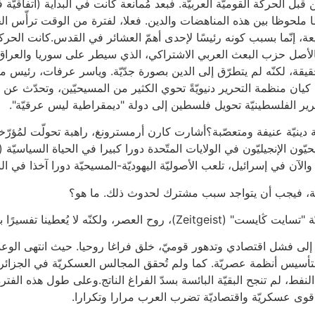
 قبل الحركة القوميّة العربيّة. فبعد مُمانعة كانت في البداية (اتفاقيّ
 ملحوظا بين هذه المناهضات والدين. فعلا، لفترة من الوقت ترأّس الح
فيعة، إنّما بسبب كونه رئيسًا لإحدى أهمّ العشائر في القدس.كانت الحركة ا
 بالأصل حزب البعث العربي الاشتراكي، الذي سيطر على سوريا والعراق، 
حقيقة، لكنّه لم يتطرّق إلى الدين بصورة جدّيّة. وياسر عرفات، رئيس 
ء كيان منظمة التحرير دنيويّةً تحوي الكثير من المسيحيّين، وتحدّث ع
ير الفلسطينيّة تحويل فلسطين إلى دولة "ديمقراطية ليس عرقيّة".
دينيّة عنيفة ومتعصّبة؟أشارت كارن أرمسترونغ، راهبة تحولّت لمُؤرّخ
يحيّون الإنجيليّون في الولايات المتّحدة دورا كبيرا في الحياة السياسي
والآن في إسرائيل، تلعب الأصوليّة اليهوديّة-المسيحيّة دورا آخذا في الن
تلفة، فيجب أن يتواجد سبب مشترك لحدوث ذلك. ما هو؟
كنّه لا يُعطينا تفسيرًا بقدر كافٍ.
فة إلى فشل اقتصادي وتدهور قوميّ، خلق فراغا روحيا. حيث انتهى الوعد 
يس أنظمة عصريّة. كما ولم تُحقق المجالس العسكريّة في الجزائر وتر
فط، لم تنجح البقيّة البائسة بسدّ الفراغ الناتج.وعلى طول هذه الفترة
لى قوى عسكريّة واقتصاديّة تضرب العرب مرارا وتكرارا.