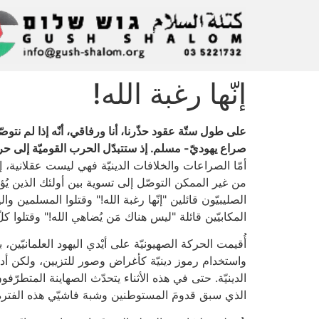
إنّها رغبة الله!
على طول ستّة عقود حذّرنا، أنا ورفاقي، أنّه إذا لم نتو
صراع يهوديّ- مسلم. إذ ستتبدّل الحرب القوميّة إلى حرب
أمّا الصراعات والخلافات الدينيّة فهي ليست عقلانية، إذ 
من غير الممكن التوصّل إلى تسوية بين أولئك الذين يُ
الصليبيّون قائلين "إنّها رغبة الله!" وقتلوا المسلمين 
المكابيّين قائلة "ليس هناك مَن يُضاهي الله!" وقتلوا كلّ ا
أُقيمت الحركة الصهيونيّة على أيْدي اليهود العلمانيّين، 
واستخدام رموز دينيّة كأغراض وصور للتزيين، ولكن أدان
الدينيّة. حتى في هذه الأثناء يتحدّث الصهاينة المتطرّف
الذي سبق قدومَ المستوطنين وشبهَ فاشيّي هذه الفترة، 