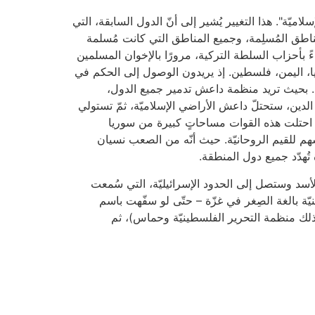
ميّة". هذا التغيير يُشير إلى أنّ الدول السابقة، التي
مناطق المُسلِمة، وجميع المناطق التي كانت مُسلمة
 بأحزاب السلطة التركية، مرورًا بالإخوان المسلمين
، اليمن، فلسطين. إذ يريدون الوصول إلى الحكم في
. بحيث تريد منظمة داعش تدمير جميع الدول،
لدين، ستحتلّ داعش الأراضي الإسلاميّة، ثمّ تستولي
د احتلت هذه القوات مساحاتٍ كبيرة من سوريا
هم للقيم الروحانيّة. حيث أنّه من الصعب نسيان
تُهدّد جميع دول المنطقة.
لأسد وستصل إلى الحدود الإسرائيليّة، التي سُمعت
ّة بالغة الصِغر في غزّة – حتّى لو سفّهت باسم
 ذلك منظمة التحرير الفلسطينيّة وحماس)، ثم