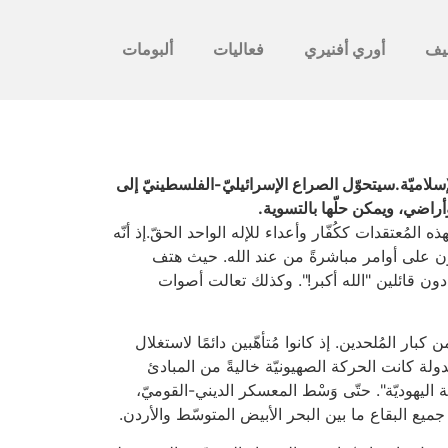
يف
أوري أفنيري
فعاليات
ألبومات
إسلاميّة.سيتحوّل الصراع الإسرائيليّ-الفلسطينيّ إلى
أراضي، ويمكن حلّها بالتسوية.
لمُعتقدات ككُفّار وأعداء للإله الواحد الحقّ.إذ أنّه
لون على أوامر مباشرةً من عند الله. حيث هتف
ادون قائلين "الله أكبر!". وكذلك تعالت أصوات
بار المُلحدين. إذ كانوا مُتأهّبين دائمًا لاستغلال
لة كانت الحركة الصهيونيّة خاليةً من المبادئ
 اليهوديّة". حتّى وَسْط المعسكر الديني-القوميّ،
ميع البقاع ما بين البحر الأبيض المتوسّط والأردن.