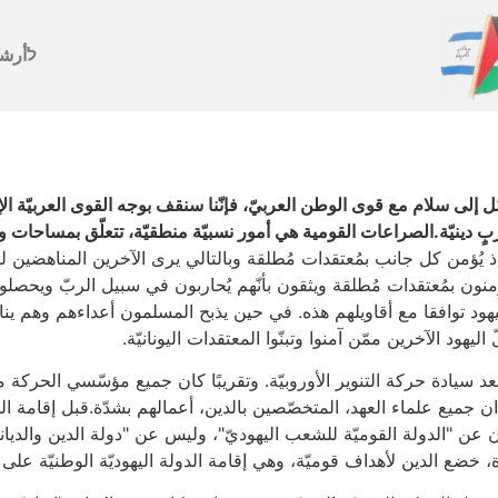
לأرش
صّل إلى سلام مع قوى الوطن العربيّ، فإنّنا سنقف بوجه القوى العربيّة ال
ٍ دينيّة.الصراعات القومية هي أمور نسبيّة منطقيّة، تتعلّق بمساحات و
يُؤمن كل جانب بمُعتقدات مُطلقة وبالتالي يرى الآخرين المناهضين لهذه ا
ؤمنون بمُعتقدات مُطلقة ويثقون بأنّهم يُحاربون في سبيل الربّ ويحص
واليهود توافقا مع أقاويلهم هذه. في حين يذبح المسلمون أعداءهم وهم ين
ليهود الآخرين ممّن آمنوا وتبنّوا المعتقدات اليونانيّة.
بعد سيادة حركة التنوير الأوروبيّة. وتقريبًا كان جميع مؤسّسي الحركة من ك
 جميع علماء العهد، المتخصّصين بالدين، أعمالهم بشدّة.قبل إقامة الدو
ون عن "الدولة القوميّة للشعب اليهوديّ"، وليس عن "دولة الدين والديانة
خضع الدين لأهداف قوميّة، وهي إقامة الدولة اليهوديّة الوطنيّة على ج