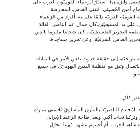
ة فيصل وايزمان)، استقرّ الزعماء القوميّون العرب على
اج أمين الحُسيني، مُفتي القدس، المعارضةَ
لقوميّة العربيّة دائمًا علمانية. أفراد من الزعماء
على يد المسيحيّين.كان جمال عبد الناصر، القائدَ
منظمة التحرير الفلسطينيّة، كان شخصا ملتزما بالدين
ن تحرير القدس الشرقيّة، وعن تحرير مساجدها
ة تاريخيّة، إلى حقيقة حدوث نفس الأمر في الديانات
ّة (باتصال وثيق مع منظمة اليمين اليهوديّ). في جميع
مو.
المُحتدم للناصريّة بالمأزق المأساويّ لحُسني مبارك.
كيا نجاحا أكبر. وبعد إطاحة الزعيم الإيراني
 شاهد العرب بأم أعينهم مشهدا مُهينا: تحوّل