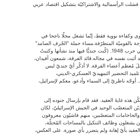
فشلت الرأسمالية والاشتراكيّة بتشكيل اقتصاد عربي
وى وكفاءة نووية فقط، إنّما تشغل محلّا ناجحا في
جة بالقوميّة المتطرّفة.مساء حملة "الجُرف الصامد"
نَشر قائد لواء وحدة غفعاتي، على ضبّاطه، منشورا مُدهشا لتشجيعهم على القتال.كانت وحدة غفعاتي وحدةً قتاليّة متميّزة في حرب 1948. (كُنت جنديًّا فيها منذ نشأتها وكتبتُ
ا قد أثبت نفسه في مجاله.قائد الفرقة، شمعون أفيدان،
َ مُعظم أعضاء الفرقة. لا أذكُر أيّ جنديّ لبس
 تلميذ التحضير التمهيديّ العسكري-الديني،
…. أوجّه ناظريّ إلى السماء وأدعو، معكم لإسرائيل،
كُن هذه غايةَ العقيد. فقد قام بإرسال جنوده إلى
ّن المتعصّب الوحيد في الجيش الإسرائيليّ، لكان
يّن والحاخامات المتعصّبين، منهم فاشيّون معروفون
ين يشغلون وظائف التنكيل بالمساحات المُحتلّة،
لعقيد بأيّ إهانة ولم يتضرر بأي صورة. على العكس،