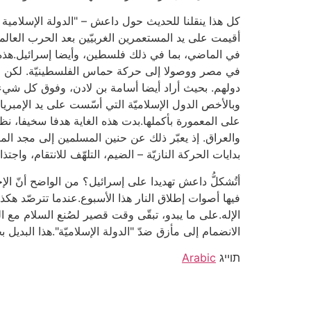
كل هذا ينقلنا للحديث حول داعش – "الدولة الإسلامية في 
أقيمت على يد المستعمرين الغربيّين بعد الحرب العالميّ
في الماضي، بما في ذلك فلسطين، وأيضا إسرائيل.هذه ظا
في مصر ووصولا إلى حركة حماس الفلسطينيّة. لكن جمي
دولهم. بحيث أراد أيضا أسامة بن لادن، وفوق كل شيء
وبالأخص الدول الإسلاميّة التي أسّست على يد الإمبريا
على المعمورة بأكملها.بدت هذه الغاية هدفا سخيفا، ن
والعراق. إذ يعبّر ذلك عن حنين المسلمين إلى مجد الما
بدايات الحركة النازيّة – الضيم، التلهّف للانتقام، واج
أتُشكلُّ داعش تهديدا على إسرائيل؟ من الواضح أنّ الإ
فيها أصوات إطلاق النار هذا الأسبوع.عندما تترصّد هكذ
الإله.على ما يبدو، تبقّى وقت قصير لصُنع السلام مع 
الانضمام إلى مأزق ضدّ "الدولة الإسلاميّة".هذا البديل بحدّ
תוייג
Arabic