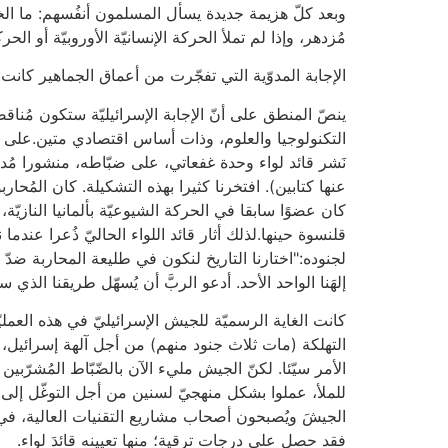
وبعد كلّ هزيمة جديدة يسأل المسلمون أنفُسهم: ما ال
مُزدهر، وإذا لم تملأ الحركة الإنسانيّة الأوروبيّة أو الح
الإجابة المدوّية التي تفجّرت من أعماق الجماهير كانت: 
ينصّ المنطق على أنّ الإجابة الإسرائيليّة ستكون مُنا
التكنولوجيا والعلوم، وذات أساس اقتصادي متين.على الر
عنها كتابين). افتخرنا كثيرا بهذه التشكيلة. كان المُح
كان عضوًا سابقا في الحركة الشيوعيّة بألمانيا النازيّ
قلنسوة حينها.لذلك أثار قائد اللواء الحاليّ ذُعرا عندم
لجنوده:"اختارنا التاريخ لنكون في طليعة المحاربة ضدّ 
إلهَنا الواحد الأحد. أدعو الربَّ أن يُسهّل طريقنا الذي
كانت الغاية الرسميّة للجيش الإسرائيليّ في هذه العمليّ
التهلكة (مات ثلاث جنود منهم) من أجل آلهة إسرائيل، 
الأمر سيّئا. لكنّ الجيش مليء الآن بالضّبّاط المُشرّبي
للملأ، عملوا بشكل منهجيّ لسنين من أجل التوغّل إلى ض
الجيشَ ويُصبحون أصحاب مشاريع التقنيات العالية، في 
فقد حصل على درجات ترقية؛ منها تعيينه قائدَ لواء.