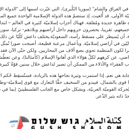
العراق والشام" (سوريا الكُبرى)، التي غيّرت اسمها إلى "الدولة الإسلا
ة الأولى، قد أُلغيت. إذ ستضمّ هذه الدولة الإسلامية الواحدة جميع ال
هرة جديدة ومُقلقة. فهناك أحزاب إسلاميّة كثيرة في العالم – ابتداءً
عهم، تقريبا، يحصرون حروبهم داخل أراضيهم وبلادهم- تركيا، سوريا
، أن يُسيطر على مسقط رأسه، السعوديّة.يختلف داعش كلّيّا عن ذلك
ليّين في أراضي إسلاميّة. وبأعمال مرعبة فظيعة، أصبحت صورا تُمثّل ا
ظرا لكون المنظمة تحوي بضع آلاف من المحاربين. ولكن حتّى الآن فق
ضي، عن كرههم لكلّ هؤلاء الذي أهانوا الإسلام (كأمثالنا)، وعن تعطّش
تذاب الفقراء والأذلاء.من الممكن أن تصير لداعش خلال سنين قوّةٌ كبيرة 
جابة هي نعم. إذا استمرت وتيرة نجاحها هذه بالزيادة، فستُسقِط حُكم ا
ا قوى بالشمال، فيبدو من السخيف حقًّا التعارك مع قوى إسلاميّة-وطني
الحركة القوميّة العربيّة، وبشكل خاص مع الجانب الفلسطينيّ (بما في
 ذاته يثير الذّعر.