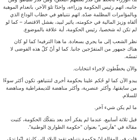
جانبه، اتهم رئيس الحكومة وزراءه، واحدًا تلوَ الآخر، بانعدام الموهبة
وبالمؤامرات المظلمة ضدّه. اتهم نتنياهو في خطاب الوداع الذي
ألقاه وزيرَ المالية في حكومته، يائير لبيد، بفشل الاقتصاد – كما لو
لم تكن له شخصيا، رئيس الحكومة، أية علاقة بالموضوع.
نظر الشعب إلى ما يجري بسعادة. ما هذا الترفيه! كما لو كان
هناك جمهور من المتفرّجين جانبا. كما لو أنّ كلّ هذه الفوضى لا
تمسّه.
والآن يخطّطون لإجراء انتخابات.
يبدو الآن كما لو حُكم علينا بحكومة أخرى لنتنياهو، تكون أكثر سوءًا
من سابقتها، وأكثر عنصرية، وأكثر مناهضة للديمقراطية ومناهضة
للسلام.
ما لم يكن شيء آخر.
قبل ثلاثة أسابيع، عندما لم يفكر أحد بعد بتفكّك الحكومة، كتبت
مقالة في "هآرتس" بعنوان "حكومة الطوارئ الوطنية".
قلت في المقالة إنّ حكومة نتنياهو تقود البلاد إلى كارثة. إنّها تدمّر