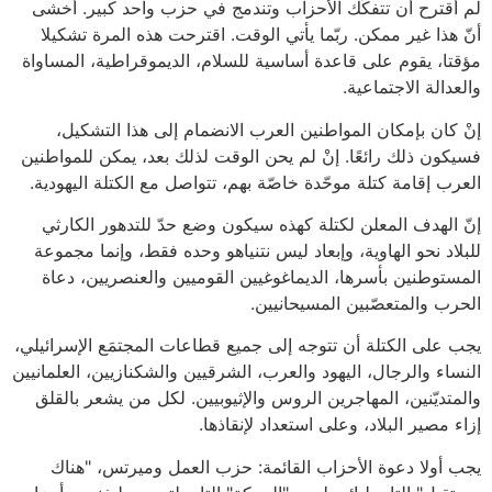
لم أقترح أن تتفكّك الأحزاب وتندمج في حزب واحد كبير. أخشى
أنّ هذا غير ممكن. ربّما يأتي الوقت. اقترحت هذه المرة تشكيلا
مؤقتا، يقوم على قاعدة أساسية للسلام، الديموقراطية، المساواة
والعدالة الاجتماعية.
إنْ كان بإمكان المواطنين العرب الانضمام إلى هذا التشكيل،
فسيكون ذلك رائعًا. إنْ لم يحن الوقت لذلك بعد، يمكن للمواطنين
العرب إقامة كتلة موحّدة خاصّة بهم، تتواصل مع الكتلة اليهودية.
إنّ الهدف المعلن لكتلة كهذه سيكون وضع حدّ للتدهور الكارثي
للبلاد نحو الهاوية، وإبعاد ليس نتنياهو وحده فقط، وإنما مجموعة
المستوطنين بأسرها، الديماغوغيين القوميين والعنصريين، دعاة
الحرب والمتعصّبين المسيحانيين.
يجب على الكتلة أن تتوجه إلى جميع قطاعات المجتمَع الإسرائيلي،
النساء والرجال، اليهود والعرب، الشرقيين والشكنازيين، العلمانيين
والمتديّنين، المهاجرين الروس والإثيوبيين. لكل من يشعر بالقلق
إزاء مصير البلاد، وعلى استعداد لإنقاذها.
يجب أولا دعوة الأحزاب القائمة: حزب العمل وميرتس، "هناك