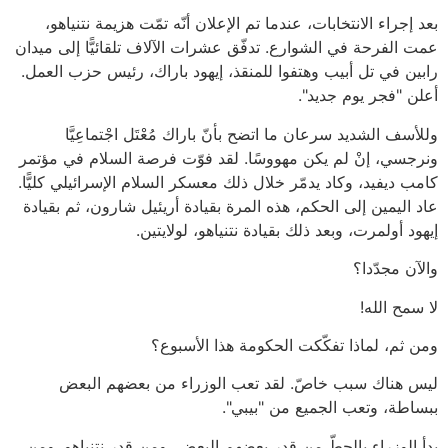
بعد إجراء الانتخابات، عندما تم الإعلان أنّه تمّت هزيمة نتنياهو،
عمت الفرحة في الشوارع. تدفّق عشرات الآلاف تلقائيًّا إلى ميدان
رابين في تل أبيب وهتفوا للمنقذ، إيهود باراك، رئيس حزب العمل.
أعلن "فجر يوم جديد".
وللأسف الشديد سرعان ما اتضح بأنّ باراك مُعْتَل اجْتماعِيَّا
ونرجسي، إنْ لم يكن مهووسًا. لقد فوّت فرصة السلام في مؤتمر
كامب ديفيد، وكاد يدمّر خلال ذلك معسكر السلام الإسرائيلي كليًّا.
عاد اليمين إلى الحكم، هذه المرة بقيادة أريئيل شارون، ثم بقيادة
إيهود أولمرت، وبعد ذلك بقيادة نتنياهو، لولايتين.
والآن مجدّدا؟
لا سمح الله!
ومن ثم، لماذا تفكّكت الحكومة هذا الأسبوع؟
ليس هناك سبب خاصّ. لقد تعب الوزراء من بعضهم البعض
ببساطة، وتعب الجميع من "بيبي".
بدأ الوزراء بالحطّ من قدر بعضهم البعض، ومن قدر نتنياهو. ومن