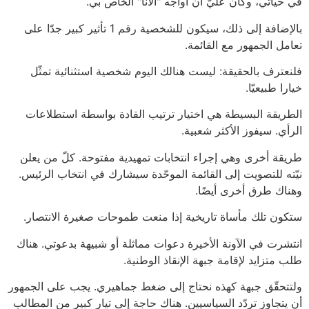
في حياتي، وكان عليّ أن أواجه "الأنا" الخاص بي.
بالإضافة إلى ذلك، سيكون للشخصية رقم 1 تأثير كبير جدّا على
تعامل الجمهور مع القائمة.
فلنعترف بالحقيقة: ليست هنالك اليوم شخصية استثنائية تمثّل
خيارا طبيعيّا.
الطريقة البسيطة هي اختيار ترتيب القادة بواسطة استطلاعات
الرأي. سيفوز الأكثر شعبية.
طريقة أخرى وهي إجراء انتخابات تمهيدية مفتوحة. كلّ من يعلن
نيّته للتصويت إلى القائمة الموحّدة سيشارك في انتخاب الرئيس.
وهناك طرق أخرى أيضًا.
ستكون تلك مأساة تاريخية إذا منعت طموحات صغيرة الانتصار.
انتشرت في الآونة الأخيرة دعوات مماثلة أو شبيهة بدعوتي. هناك
طلب متزايد لإقامة جبهة الإنقاذ الوطنية.
ولتتحقّق جبهة كهذه نحتاج إلى ضغط جماهيري. يجب على الجمهور
أن يتجاوز تردّد السياسيين. هناك حاجة إلى تيار كبير من المطالب