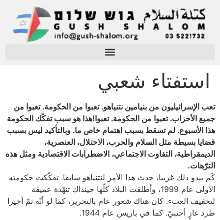
استفتاء شعبي
تعب الإسرائيليون من بنيامين نتنياهو. تعبوا من الحكومة. تعبوا من
جميع الأحزاب. تعبوا من الحكومة. تعبوا!هذا هو سبب تفكّك الحكومة
هذا الأسبوع. لم تسقط بسبب اهتمام خاص ما. وبالتأكيد ليس بسبب
قضايا بسيطة مثل السلام والحرب، الاحتلال، العنصرية،
الديمقراطية، التفاوت الاجتماعي، الاضطرابات الاقتصادية ومثل هذه
الترّهات.
كَم يبدو ذلك غريبا، حدث هذا الأمر لنتنياهو سابقا. تفكّكت حكومته
الأولى عام 1999، وأطلقت البلاد كلّها حينذاك تنهّدة عميقة
لتخفيف العبء. كان هناك شعور عام بالتحرير، كما لو أنّه تمّ أخيرا
طرد غازٍ أجنبيّ. كما في باريس عام 1944.