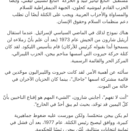
مستقبل" التابع ليائير لبيد و"الحركة" التابع لتسيبي ليفني، وأيضا
الحزب القادم لموشيه كحلون، الجبهة الديمقراطية للسلام
والمساواة والأحزاب العربية. ويجب على الكتلة أيضًا أن تطلب
دعم منظمات السلام وحقوق الإنسان.
هناك نموذج لذلك في الماضي السياسي لإسرائيل. عندما استقال
أريئيل شارون من الجيش عام 1973 (بعد أن علم بأنّ زملاءه لن
يسمحوا أبدا بقبوله كرئيس للأركان) قام بتأسيس الليكود. لقد كان
كتلة حركة حيروت التي أسسها مناحم بيجن، الحزب الليبرالي،
المركز الحر والقائمة الرسمية.
سألته عن أهمية الأمر. لقد كانت حيروت والليبراليون موحّدين في
قائمة مشتركة اسمها "جاحال"، بينما كان الحزبان الآخران في
حالة من الموت.
"أنت لا تفهم"، أجابني شارون، "الشيء المهم هو إقناع الناخبين بأنّ
كلّ اليمين قد توحّد، بحيث لم يبق أحدٌ في الخارج".
لم يكن بيجن متحمّسا. ولكن مورست عليه ضغوط جماهيرية
كبيرة، ووافق ليصبح رئيس الكتلة. عام 1977، بعد أن فشل في
ثمانية انتخابات متتالية، عُيّن بيجن رئيسًا للحكومة.