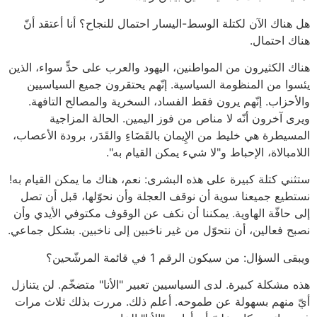
هل هناك الآن لكتلة الوسط-اليسار احتمال للنجاح؟ أنا أعتقد أنّ
هناك احتمال.
هناك الكثيرون من المواطنين، اليهود والعرب على حدٍّ سواء، الذين
يئسوا من المنظومة السياسية. إنّهم يحتقرون جميع السياسيين
والأحزاب. إنّهم يرون فقط الفساد، السخرية والمصالح التافهة.
ويرى آخرون أنّه لا مناص من فوز اليمين. الحالة المزاجية
المسيطرة هي خليط من الإِيمان بالقَضَاءِ والقَدَر، برودة الأعصاب،
اللامبالاة، الإحباط و"لا شيء يمكن القيام به".
ستثني كتلة كبيرة على هذه البشرى: نعم، هناك ما يمكن القيام به!
نستطيع جميعنا سوية أن نوقف العجلة وأن نحوّلها، قبل أن تصل
إلى حافّة الهاوية. يمكننا أن نكف عن الوقوف مكتوفي الأيدي وأن
نصبح فعالين، أن نتحوّل من غير ناخبين إلى ناخبين. بشكل جماعي.
ويبقى السؤال: من سيكون الرقم 1 في قائمة المرشّحين؟
هذه مشكلة كبيرة. لدى السياسيين تعبير "الأنا" متضخّم. لن يتنازل
أيّ منهم بسهولة عن طموحه. أعلم ذلك. مررت بذلك ثلاث مرات