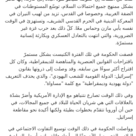
بشكل ممنهج جميع احتمالات السلام، توسّع المستوطنات في
الضفة الغربية، وخصوصا في القدس، تزيد من لهيب النيران في
المعركة الدينية في الحرم القدسي الشريف، وتستهزئ في الوقت
نفسه بأبي مازن وحماس معًا. كلّ ذلك بعد حرب غزة غير
الضرورية، والتي انتهت بالتعادل العسكري وبكارثة إنسانية
مستمرّة.
قصفت الحكومة في تلك الفترة الكنيست بشكل مستمرّ
باقتراحات القوانين العنصرية والمناهضة للديمقراطية، وكان كل
اقتراح أكثر سوءًا من سابقه. وقد وصلت إلى ذروتها بقانون
"إسرائيل: الدولة القومية للشعب اليهودي"، والذي يحذف التعريف
"دولة يهودية وديمقراطية" مع كلمة "مساواة".
وفي ذلك الوقت تصارع نتنياهو مع الإدارة الأمريكية وأضرّ بشدّة
بالعلاقات التي هي شريان الحياة للبلاد في جميع المجالات، في
حين أن أوروبا تتقدّم بخطوات بطيئة ولكنها أكيدة نحو مقاطعة
إسرائيل.
وواصلت الحكومة في ذلك الوقت توسيع التفاوت الاجتماعي في
البلاد، والذي وصل الآن حقًا إلى أبعاد هائلة. باتت أسعار السلع في