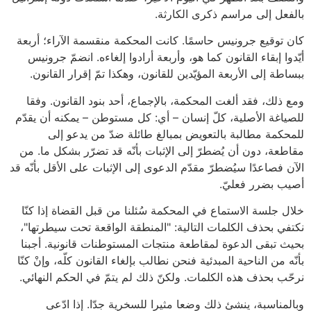
بالفعل إلى مراسم ذكرى الكارثة.
كان توقيع جرونيس حاسمًا. كانت المحكمة منقسمة الآراء؛ أربعة
أيّدوا إبقاء القانون كما هو، وأربعة أرادوا إلغاءه. انضمّ جرونيس
ببساطة إلى الأربعة المؤيّدين للقانون، وهكذا تمّ إقرار القانون.
ومع ذلك، فقد ألغت المحكمة، بالإجماع، أحد بنود القانون. وفقا
للصياغة الأصلية، كلّ إنسان – أي: كل مستوطن – يمكنه أن يقدّم
للمحكمة مطالبة بالتعويض بمبالغ طائلة ضدّ من يدعو إلى
مقاطعة، دون أن يُضطرّ إلى الإثبات بأنّه قد تضرّر بشكل ما. من
الآن فصاعدًا سيُضطرّ مقدّم الدعوى إلى الإثبات على الأقل بأنّه قد
أصيب بضرر فعليّ.
خلال جلسة الاستماع في المحكمة سُئلنا من قبل القضاة إذا كنّا
نكتفي بحذف الكلمات التالية: "المنطقة الواقعة تحت سيطرتها"،
بحيث تبقى الدعوة لمقاطعة منتجات المستوطنات قانونية. أجبنا
بأنّه من الناحية المبدئية فنحن نطالب بإلغاء القانون كلّه، وإنْ كنّا
نرحّب بحذف هذه الكلمات. ولكنّ ذلك لم يتمّ في الحكم النهائي.
وبالمناسبة، ينشئ ذلك وضعا مثيرا للسخرية جدّا. إذا ادّعى