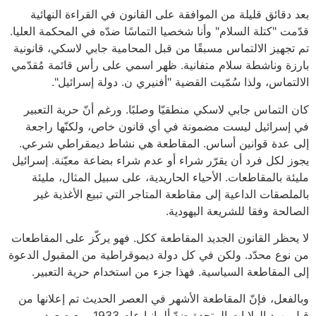
بعد دقائق قليلة من الموافقة على القانون في القراءة النهائية
قدّمت "كتلة السلام" وأنا شخصيا التماسًا ضدّه في المحكمة العليا.
تم تجهيز الالتماس مسبقًا من قبل المحامية جابي لاسكي، قانونية
بارزة وناشطة سلام متفانية. ظهر اسمي على رأس قائمة مُقدّمي
الالتماس، ولذا سُمّيت القضية "أفنيري ن. دولة إسرائيل".
كان التماس جابي لاسكي منطقيّا وصلبًا. ورغم أنّ حرية التعبير
في إسرائيل ليست مضمونة في أي قانون خاص، ولكنّها راجعة
إلى عدة قوانين أساس. المقاطعة هي نشاط ديمقراطي شرعي.
يجوز لكل فرد أن يقرّر شراء أو عدم شراء بضاعة معيّنة. إسرائيل
مليئة بالمقاطعات. الأحياء الحاريدية، على سبيل المثال، مليئة
بالملصقات الداعية إلى مقاطعة المتاجر التي تبيع الأغذية غير
الصالحة وفقا للشريعة اليهودية.
لا يحظر القانون الجديد المقاطعة ككل. فهو يركّز على المقاطعات
من نوع محدّد. ولكن في كل دولة ديموقراطية من المقبول الدعوة
إلى المقاطعة السياسية. فهذا جزء من استخدام حرية التعبير.
وبالفعل، فإنّ المقاطعة الأشهر في العصر الحديث تم إعلانها من
قبل يهود الولايات المتحدة ضدّ ألمانيا عام 1933، مع صعود