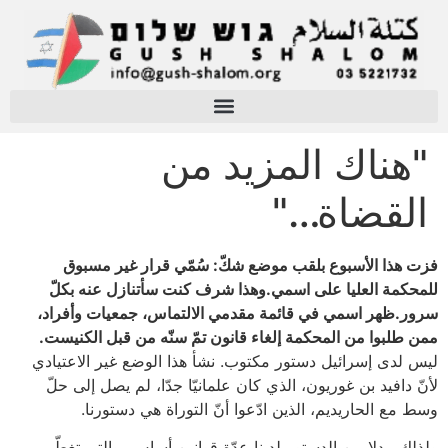
"هناك المزيد من
القضاة…"
فزت هذا الأسبوع بلقب موضع شكّ: سُمّي قرار غير مسبوق
للمحكمة العليا على اسمي.وهذا شرف كنت سأتنازل عنه بكلّ
سرور.ظهر اسمي في قائمة مقدمي الالتماس، جمعيات وأفراد،
ممن طلبوا من المحكمة إلغاء قانون تمّ سنّه من قبل الكنيست.
ليس لدى إسرائيل دستور مكتوب. نشأ هذا الوضع غير الاعتيادي
لأنّ دافيد بن غوريون، الذي كان علمانيّا جدّا، لم يصل إلى حلّ
وسط مع الحاريديم، الذين ادّعوا أنّ التوراة هي دستورنا.
ولذلك، بدلا من الدستور لدينا عدّة قوانين أساس، والتي تغطّي