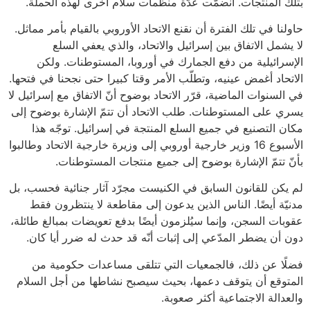
بتلك المنتجات. انضمّت عدّة منظّمات سلام أخرى لهذه الحملة.
حاولنا في تلك الفترة أن نقنع الاتحاد الأوروبي بالقيام بأمر مماثل.
لا يشمل الاتفاق بين إسرائيل والاتحاد، والذي يعفي السلع
الإسرائيلية من دفع الجمارك في أوروبا، المستوطنات. ولكن
الاتحاد أغمض عينيه، وتطلّب الأمر وقتا كبيرا حتى نجحنا في فتحها.
في السنوات الماضية، قرّر الاتحاد بوضوح أنّ الاتفاق مع إسرائيل لا
يسري على المستوطنات. طلب الاتحاد أن تتمّ الإشارة بوضوح إلى
مكان التصنيع في جميع السلع المنتجة في إسرائيل. توجّه هذا
الأسبوع 16 وزير خارجية أوروبي إلى وزيرة خارجية الاتحاد وطالبوا
بأنّ تتمّ الإشارة بوضوح إلى جميع منتجات المستوطنات.
لم يكن للقانون السابق في الكنيست مجرّد آثار جنائية فحسب، بل
مدنيّة أيضًا. الناس الذين يدعون إلى مقاطعة لا ينتظرون فقط
عقوبات السجن، وإنما سيُلزمون أيضًا بدفع تعويضات بمبالغ طائلة،
دون أن يضطر المدّعي إلى إثبات أنّه قد حدث له ضرر أيا كان.
فضلًا عن ذلك، فالجمعيات التي تتلقى مساعدات حكومية من
المتوقع أن يتوقف دعمها، بحيث سيصبح نشاطها من أجل السلام
والعدالة الاجتماعية أكثر صعوبة.