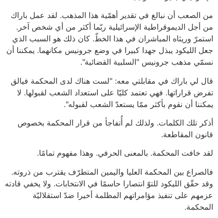
من الصعب أن نبالغ في تقدير أهمّية هذا المذهب. لقد عمل باراك
من أجل الديموقراطية الإسرائيلية ربّما أكثر من أي شخص آخر.
استمرّ وريثاه المباشران في هذا الخطّ. كان ذلك هو السبب الذي
جعل الليكود يبذل جهدا كبيرا في وضع جرونيس مكانهما. يمكننا أن
نسمّي مذهب جرونيس "السلبية القضائية".
قال لي باراك في مقابلتي معه: "لست هناك لدى المحكمة فيالق
تفرض قراراتها. فهي تعتمد كليّا على استعداد الشعب لقبولها. لا
يمكننا أن نقوم بأكثر ممّا يستعدّ الشعب لقبوله".
أذكر تلك الكلمات. ولذلك لم أُتفاجأ من قرار المحكمة بخصوص
قانون المقاطعة.
لقد خافت المحكمة. بالمعنى الحرفي. وهذا مفهوم تمامًا.
فالصراع بين المحكمة العليا واليمين المتطرّف يقترب من ذروته.
وقد حقّق الليكود للتوّ انتصارا حاسمًا في الانتخابات. ولا يخفي قادته
عزمهم على تنفيذ مؤامراتهم المظلمة أخيرا ضدّ استقلاليّة
المحكمة.