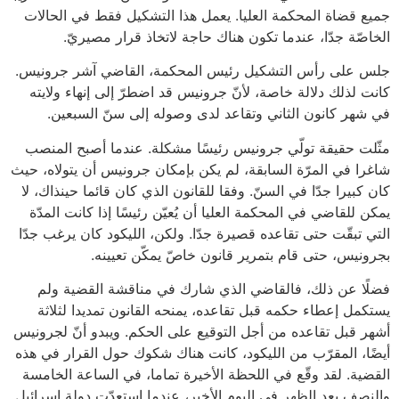
جميع قضاة المحكمة العليا. يعمل هذا التشكيل فقط في الحالات
الخاصّة جدّا، عندما تكون هناك حاجة لاتخاذ قرار مصيريّ.
جلس على رأس التشكيل رئيس المحكمة، القاضي آشر جرونيس.
كانت لذلك دلالة خاصة، لأنّ جرونيس قد اضطرّ إلى إنهاء ولايته
في شهر كانون الثاني وتقاعد لدى وصوله إلى سنّ السبعين.
مثّلت حقيقة تولّي جرونيس رئيسًا مشكلة. عندما أصبح المنصب
شاغرا في المرّة السابقة، لم يكن بإمكان جرونيس أن يتولاه، حيث
كان كبيرا جدّا في السنّ. وفقا للقانون الذي كان قائما حينذاك، لا
يمكن للقاضي في المحكمة العليا أن يُعيّن رئيسًا إذا كانت المدّة
التي تبقّت حتى تقاعده قصيرة جدّا. ولكن، الليكود كان يرغب جدّا
بجرونيس، حتى قام بتمرير قانون خاصّ يمكّن تعيينه.
فضلًا عن ذلك، فالقاضي الذي شارك في مناقشة القضية ولم
يستكمل إعطاء حكمه قبل تقاعده، يمنحه القانون تمديدا لثلاثة
أشهر قبل تقاعده من أجل التوقيع على الحكم. ويبدو أنّ لجرونيس
أيضًا، المقرّب من الليكود، كانت هناك شكوك حول القرار في هذه
القضية. لقد وقّع في اللحظة الأخيرة تماما، في الساعة الخامسة
والنصف بعد الظهر في اليوم الأخير، عندما استعدّت دولة إسرائيل