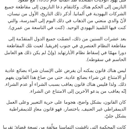
النازيين إلى الحكم هناك. وكانتقام دعا النازيون إلى مقاطعة جميع
الشركات اليهودية في ألمانيا. أذكر ذلك التاريخ، الأول من نيسان،
لأنّ والدي منعني من الذهاب في ذلك اليوم إلى المدرسة، والتي
كنت فيها التلميذ اليهودي الوحيد. (كنت في التاسعة من عمري).
بعد عشرات السنين من ذلك، انضمّت جميع الدول المتقدّمة إلى
مقاطعة النظام العنصري في جنوب إفريقيا. لعبت تلك المقاطعة
دورا مهمّا في إسقاط نظام الأبارتهايد (وإنْ لم يكن ذلك هو العامل
الحاسم في سقوطه).
ليس هناك قانون يمكنه أن يفرض على الإنسان شراء بضائع عادية
أو الامتناع عن شراء بضائع عادية. حتى من صاغ هذا القانون يفهم
ذلك. ولذا فليس هناك قانون يعاقب بسبب الشراء أو عدم الشراء.
إنّه يعاقب من يدعو الآخرين إلى الامتناع عن الشراء.
كان القانون، بشكل واضح، هجوما على حرية التعبير وعلى العمل
الديمقراطي غير العنيف. باختصار، فهو قانون معادٍ للديمقراطية
بشكل جليّ.
كانت المحكمة التي ناقشت التماسنا مؤلّفة من تسعة قضاة؛ تقريبا