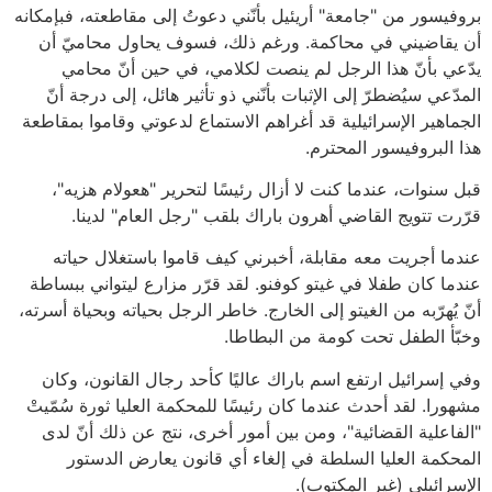
بروفيسور من "جامعة" أريئيل بأنّني دعوتُ إلى مقاطعته، فبإمكانه
أن يقاضيني في محاكمة. ورغم ذلك، فسوف يحاول محاميّ أن
يدّعي بأنّ هذا الرجل لم ينصت لكلامي، في حين أنّ محامي
المدّعي سيُضطرّ إلى الإثبات بأنّني ذو تأثير هائل، إلى درجة أنّ
الجماهير الإسرائيلية قد أغراهم الاستماع لدعوتي وقاموا بمقاطعة
هذا البروفيسور المحترم.
قبل سنوات، عندما كنت لا أزال رئيسًا لتحرير "هعولام هزيه"،
قرّرت تتويج القاضي أهرون باراك بلقب "رجل العام" لدينا.
عندما أجريت معه مقابلة، أخبرني كيف قاموا باستغلال حياته
عندما كان طفلا في غيتو كوفنو. لقد قرّر مزارع ليتواني ببساطة
أنّ يُهرّبه من الغيتو إلى الخارج. خاطر الرجل بحياته وبحياة أسرته،
وخبّأ الطفل تحت كومة من البطاطا.
وفي إسرائيل ارتفع اسم باراك عاليًا كأحد رجال القانون، وكان
مشهورا. لقد أحدث عندما كان رئيسًا للمحكمة العليا ثورة سُمّيتْ
"الفاعلية القضائية"، ومن بين أمور أخرى، نتج عن ذلك أنّ لدى
المحكمة العليا السلطة في إلغاء أي قانون يعارض الدستور
الإسرائيلي (غير المكتوب).