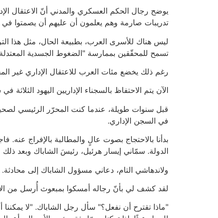
يوضح رجال الحكم العسكري والمدني أنّ الاعتقال الإدار
تدريبات صارمة وهم يعلمون أن عليهم أن يصمتوا في الت
ليس هناك للأسرى العرب، بطبيعة الحال، مثل هذا الترف
تسمح للمحقّقين بممارسة "الضغوط الجسدية المعتدلة" 
رغم ذلك يخضع مئات العرب للاعتقال الإداري غير المح
الآن يتم الاحتفاظ بالسجناء الإداريين اليهود الثلاث
قبل سنوات طويلة، عندما كنت المحرّر الرئيسي لصحيفة
في السجن الإداري.
بدأنا بالاحتجاج بصوت عالٍ والمطالبة بالإفراج عنه. فاج
الدولة. سمّاني إيسار هرئيل، رئيسَ الشاباك وبعد ذلك ر
ولاندهاشي التام، دعاني مسؤول الشاباك إلى محادثة. 
لقد كشف لي بأنّ رجاله أمسكوا بمبعوث أُرسل من الأر
"ماذا تقترح أن نفعل؟" سأل رجل الشاباك. "لا يمكننا أن