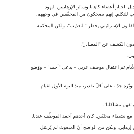
 اجتاز أعضاء كاهانا وسائر الإرهابيين اليهود
سبب للتكلم. إنهم يضحكون من المحقّقين في وجههم.
لقانون الإسرائيلي يحظر "التعذيب"، ولكن المحكمة
 دون الكشف عن "المصادر".
ون.
الأيام تم اعتقال موظف عربي – يدعى "أحمد" – ووُضع
ّرة جدّا، على أقلّ تقدير، منذ اليوم الأول لقيام
تفهم مشاكلنا".
مع نشطاء محليّين. كان أحدهم أحمد الموظّف عندنا.
م إرهابي. ولكن من الواضح أنّ المبعوث لم يُرسَل