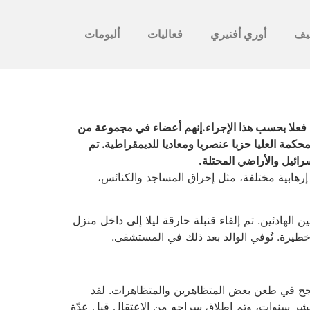
يف
أوري أفنيري
فعاليات
ألبومات
ين فعلا بحسب هذا الإجراء.إنهم أعضاء في مجموعة من
محكمة العليا حزبا عنصريا ومعاديا للديمقراطية. تم
رائيل والأراضي المحتلة.
 إرهابية مختلفة، مثل إحراق المساجد والكنائس،
الهادئين. تم إلقاء قنبلة حارقة ليلا إلى داخل منزل
نجح في طعن بعض المتظاهرين والمتظاهرات. لقد
شر سنوات، وتم إطلاق سراحه من الاعتقال قبل عدّة