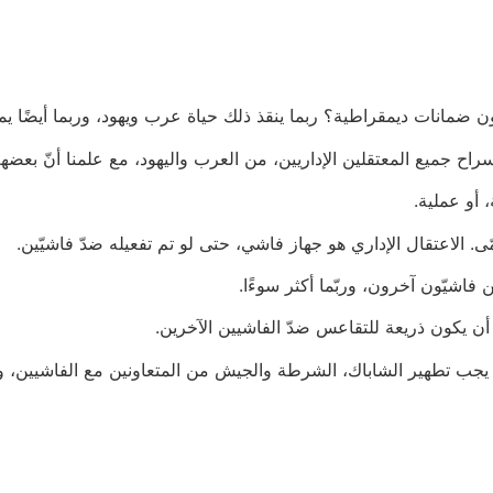
ن ضمانات ديمقراطية؟ ربما ينقذ ذلك حياة عرب ويهود، وربما أيضًا ي
راح جميع المعتقلين الإداريين، من العرب واليهود، مع علمنا أنّ بعض
، أو عملية.
حمّى. الاعتقال الإداري هو جهاز فاشي، حتى لو تم تفعيله ضدّ فاشيّين.
 فاشيّون آخرون، وربّما أكثر سوءًا.
أن يكون ذريعة للتقاعس ضدّ الفاشيين الآخرين.
 يجب تطهير الشاباك، الشرطة والجيش من المتعاونين مع الفاشيين، و