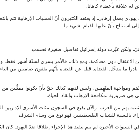
ن له علاقة بأعضاء كاهانا.
 يهودي بعمل إرهابي. إذ يعتقد الكثيرون أنّ العمليات الإرهابية تتم 
استنتاج بأنّ عليها القيام بشيء ما.
طانيّ. ولكن غيّرت دولة إسرائيل تفاصيل صغيرة فحسب.
الاعتقال دون محاكمة. ومع ذلك، فالأمر يسري لستّة أشهر فقط، ولك
درا ما يتدخّل القضاة. قيل عن القضاة بأنّهم يقفون صامتين من الناح
 ومواجهة المتّهِمين، وليس لديهم كذلك حقّ بأنّ يكونوا ممثَّلين من
 هي ضرورية لمكافحة الإرهاب وإنقاذ الحياة.
شتبه بهم من العرب. والآن يقبع في السجون مئات الأسرى الإداريين ا
جراء. بالنسبة للشباب الفلسطينيين فهو نوع من وسام الشرف.
في السنوات الأخيرة لم يتم تنفيذ هذا الإجراء إطلاقا ضدّ اليهود. كان الثل