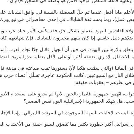
ل إرهابية قاتلة. المناص الوحيد الآمن هو وضعه في السجن الإداري".
أعلم ماذا أفعل عندما تم حلّ المعضلة بالنسبة لي. وافق الشاباك على
يص عمل)، ربما بمساعدة الشاباك. في إحدى محاضراتي في نيو يورك رأ
ء الفاشيين اليهود ليعملوا بشكل حرّ، فقد يكلّف الأمر حياة عرب ويهو
 ضدّهم دليل حاسم. إذا كان بينهم مخبرون للشاباك، فإنّ شهادتهم كا
لق بالإرهابيين اليهود، في حين أن الجهاز فعّال جدّا تجاه العرب. أس
لاعتقال الإداري يضعفه أكثر، أو على الأقل يعطيه عذرا مريحا لفشله 
 ألمانيا (والتي سمّيت هكذا لأنّ دستورها تمت صياغته في مدينة فاي
إطلاق النار مع الشيوعيين. كانت الحكومة عاجزة. تسلّل أعضاء حزب 
ين في نظرهم – بعقوبات خفيفة.
ب، اتّهموا جمهورية فايمار بالجبن، لأنها لم تجرؤ على استخدام الأدوا
ب. هل يتهدّد الجمهورية الإسرائيلية اليوم نفس المصير؟
ليست الإجابات السهلة الموجودة في المرشد الليبرالي، وإنما الإجابا
ي إسرائيل أكثر خطورة بكثير مما يُتصوّر. ليسوا حفنة من الأعشاب الض