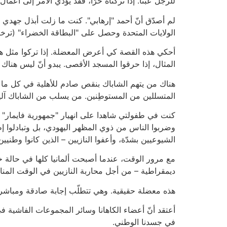
للرجل عبثًا. إذا تركناه حرّا، فقد يؤدي الأمر إلى أعما
لم أصدّق أنّ أحمد "إرهابي". كنت ما زلت أبذل جهدي ل
الولايات المتحدة وحصل على "البطاقة الخضراء" (ترخ
أحكي هذه القصة كي أعرض المعضلة. إذا تركوا مثل هؤلا
المثال، إذا حرقوا المسجد الأقصى. يبدو أنّ ليس هناك
هناك من يتهم الشاباك بنقص صادم للأهلية في كل ما يتع
المتسللين من المستوطِنين. من يسلب من الشاباك آلية ا
كنت في طفولتي شاهدا على انهيار "جمهورية فايمار" في
وضربوا الناس من ذوي المظهر اليهودي، بل وتبادلوا 
الشيوعيين بشدّة، وأعفوا النازيين – الذين كانوا وطني
مع مرور الوقت، عندما أصبحت ألمانيا كلها في حالة خرا
ديمقراطية – من أجل محاربة النازيين في الوقت المناس
هذه معضلة حقيقية. وهي تتطلّب إجابة صادقة ومباشرة. 
أعتقد أنّ أعضاء الكاهانا وسائر المجموعات الفاشية ف
في جسدنا الوطني.