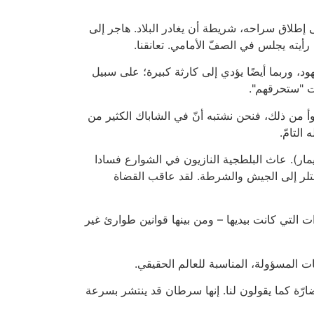
 إطلاق سراحه، شريطة أن يغادر البلاد. هاجر إلى
يته يجلس في الصفّ الأمامي. تعانقنا.
د، وربما أيضًا يؤدي إلى كارثة كبيرة؛ على سبيل
نت "ستحرقهم".
وأ من ذلك، فنحن نشتبه أنّ في الشاباك الكثير من
التامّ.
مار). عاث البلطجية النازيون في الشوارع فسادا
هتلر إلى الجيش والشرطة. لقد عاقب القضاة
ت التي كانت بيديها – ومن بينها قوانين طوارئ غير
ت المسؤولة، المناسبة للعالم الحقيقي.
ارّة كما يقولون لنا. إنها سرطان قد ينتشر بسرعة