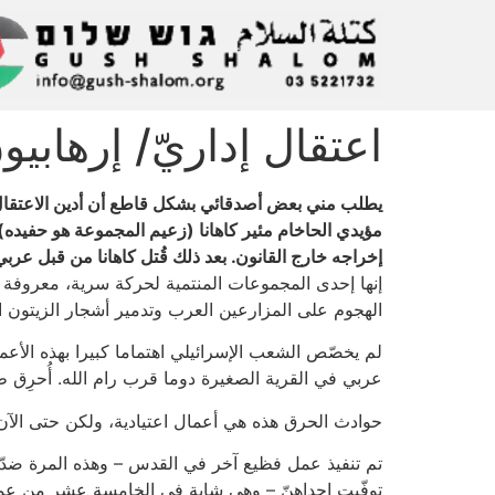
اعتقال إداريّ/ إرهابيو
يطلب مني بعض أصدقائي بشكل قاطع أن أدين الاعتقال الإ
مؤيدي الحاخام مئير كاهانا (زعيم المجموعة هو حفيده). ك
إخراجه خارج القانون. بعد ذلك قُتل كاهانا من قبل عربي
إنها إحدى المجموعات المنتمية لحركة سرية، معروفة لد
الهجوم على المزارعين العرب وتدمير أشجار الزيتون ال
لم يخصّص الشعب الإسرائيلي اهتماما كبيرا بهذه الأعما
عربي في القرية الصغيرة دوما قرب رام الله. أُحرِق طفل عمره 18 شهرا حتى الموت. أصيب والده، والدته وشقيقه بجروح خطيرة. تُوفي ال
حوادث الحرق هذه هي أعمال اعتيادية، ولكن حتى الآن ا
تم تنفيذ عمل فظيع آخر في القدس – وهذه المرة ضدّ
توفّيت إحداهنّ – وهي شابة في الخامسة عشر من عمر