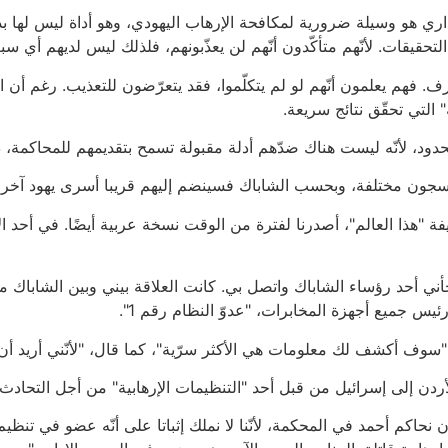
ي هو وسيلة ضرورية لمكافحة الإرهاب اليهودي، وهو أداة ليس لها بديل.
حقيقات. لأنّهم متأكّدون أنّهم لن يعذّبونهم، فلذلك ليس لديهم أي 
. فهم يعلمون أنّهم لو لم يتكلّموا، فقد يتعرّضون للتعذيب. رغم أن ا
التي تحقّق نتائج سريعة.
دود، لأنّه ليست هناك ضدّهم أدلة مقبولة تسمح بتقديمهم للمحاكمة،
ة في سجون مختلفة، وبحسب الشاباك فسينضم إليهم قريبا أسرى يهود آخر
 "هذا العالم"، أصدرنا لفترة من الوقت نسخة عربية أيضًا. في أحد 
أني أحد رؤساء الشاباك واتصل بي. كانت العلاقة بيني وبين الشاباك متوت
ئيس جميع أجهزة المخابرات، "عدوّ النظام رقم 1".
"سوف أكشف لك معلومات هي الأكثر سرّية"، كما قال، "لأنّني أريد أن 
دن إلى إسرائيل من قبل أحد "التنظيمات الإرهابية" من أجل التحادث 
 نحاكم أحمد في المحكمة، لأنّنا لا نملك إثباتا على أنّه عضو في تنظي