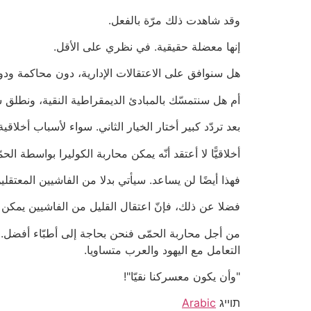
وقد شاهدت ذلك مرّة بالفعل.
إنها معضلة حقيقية. في نظري على الأقل.
هل سنوافق على الاعتقالات الإدارية، دون محاكمة ودو
أم هل سنتمسّك بالمبادئ الديمقراطية النقية، ونطلق س
بعد تردّد كبير أختار الخيار الثاني. سواء لأسباب أخلاقية
أخلاقيًّا لا أعتقد أنّه يمكن محاربة الكوليرا بواسطة ال
فهذا أيضًا لن يساعد. سيأتي بدلا من الفاشيين المعتقلين
فضلا عن ذلك، فإنّ اعتقال القليل من الفاشيين يمكن 
من أجل محاربة الحمّى فنحن بحاجة إلى أطبّاء أفضل.
التعامل مع اليهود والعرب متساويا.
"وأن يكون معسركنا نقيّا"!
תוייג
Arabic