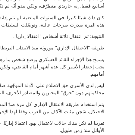
أسابيع فقط. إنه حاريدي متطرّف، ولكن يبدو أنّه لم تك
كان ذلك شيئا كبيرا. في السنوات الماضية لم تتم إدانة
هذه المرة صدرت صرخات عالية، وتوصّلت السلطات إلى 
النتيجة: تم اعتقال ثلاثة أشخاص "اعتقالا إداريا".
طريقة "الاعتقال الإداري" موروثة منذ الانتداب البري
يسمح هذا الإجراء للقائد العسكري بوضع شخص ما رهن 
يجب إحضار الأسير كل عدة أشهر أمام القاضي، ولكن نا
أمامهم.
ليس لدى الأسرى حق الاطلاع على الأدلة الموجّهة ضدّهم
محاكمتهم دون "حرق" المخبرين والمصادر الأخرى، التي
يتم استخدام طريقة الاعتقال الإداري كل مرة ضدّ الم
الاحتلال، سُجن مئات الآلاف من العرب وفقا لهذا الإ
تقريبا لم تكن هناك حالات لاعتقال يهود اعتقالا إداريّا. 
الأوائل منذ زمن طويل.