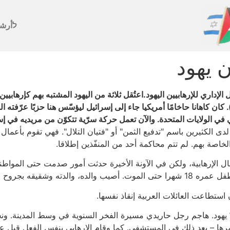
לأرش
ن يهود
داري للإرهابيين اليهود.اعتُقل ثلاثة من اليهود المشتبه بهم كإرهابي
ان كاهانا حاخامًا أمريكيا جاء إلى إسرائيل ليؤسّس هنا حزبًا عرّفته ال
 في الولايات المتحدة. والآن تعمل حركة سرّية تتكوّن من مريديه في إس
ى الكثيرين باسم "تدفيع الثمن" أو "فتيان التلال". فهي تقوم بأعمال
خاصة بهم. لم تتم محاكمة أحد من المنفّذين إطلاقا.
ل الإرهابية، ولكن في الآونة الأخيرة حدثت أمور صدمت حتى المواطنين 
والد بعد ذلك في المستشفى.
ستطاعت العائلات العربية إنقاذ نفسها.
 يهود. هاجم رجل حاريدي مسيرة الفخر السنوية في وسط المدينة. و
ها – بعد ذلك في المستشفى. كما وقام الإرهابي بنفس الفعل قبل ع