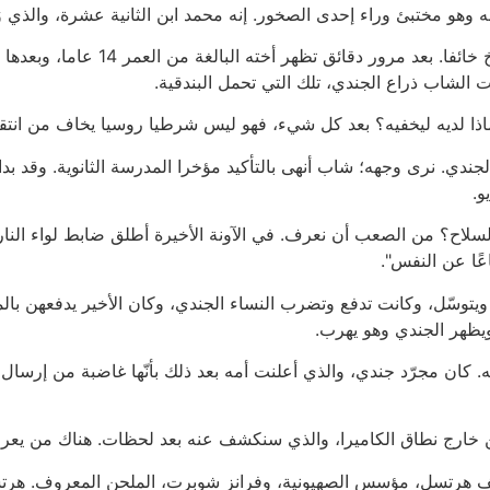
هو مختبئ وراء إحدى الصخور. إنه محمد ابن الثانية عشرة، والذي 
يمسك الجندي بذراعه اليسرى رقبة الطفل
 الشاب ذراع الجندي، تلك التي تحمل البندقية.
؟ ماذا لديه ليخفيه؟ بعد كل شيء، فهو ليس شرطيا روسيا يخاف من انتقا
جندي. نرى وجهه؛ شاب أنهى بالتأكيد مؤخرا المدرسة الثانوية. وقد بدا
و.
سلاح؟ من الصعب أن نعرف. في الآونة الأخيرة أطلق ضابط لواء الن
ًا عن النفس".
يتوسّل، وكانت تدفع وتضرب النساء الجندي، وكان الأخير يدفعهن بالمق
يظهر الجندي وهو يهرب.
كان مجرّد جندي، والذي أعلنت أمه بعد ذلك بأنّها غاضبة من إرسال ابنه
من خارج نطاق الكاميرا، والذي سنكشف عنه بعد لحظات. هناك من يعرف
يف هرتسل، مؤسس الصهيونية، وفرانز شوبرت، الملحن المعروف. هر