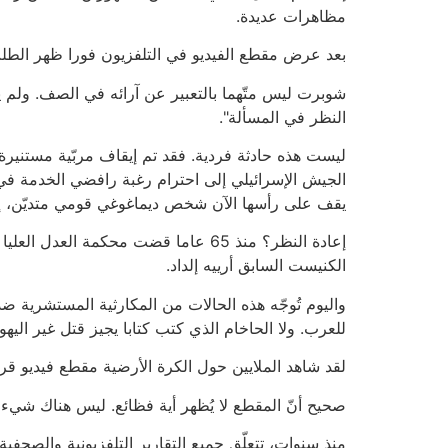
مظاهرات عديدة.
بعد عرض مقطع الفيديو في التلفزيون فورا ظهر الطلب
شوبرت ليس متّهما بالتعبير عن آرائه في الصف. ولم 
النظر في المسألة".
ليست هذه حادثة فردية. فقد تم إيقاف مربّية مستني
الجيش الإسرائيلي إلى احترام رغبة رافضي الخدمة في 
يقف على رأسها الآن شخص ديماغوغي قومي متديّن، إلى
إعادة النظر؟ منذ 65 عاما قضت محكمة
الكنيست السابق أرييه إلداد.
واليوم تُوجّه هذه الحالات من المكارثية المستشرية ضد
للعرب. ولا الحاخام الذي كتب كتابا يجيز قتل غير اليه
لقد شاهد الملايين حول الكرة الأرضية مقطع فيديو قري
صحيح أنّ المقطع لا يُظهر أية فظائع. ليس هناك شيء ف
منذ سنوات، تتعلّق جميع التقارير التلفزيونية والصحفية