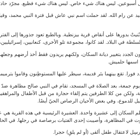
ل أسبوعين. ليس هناك شيء خاص. ليس هناك شيء فظيع. مجرّد حادثة ا
بعيد عن رام الله. لقد حملت اسم نبي عاش قبل فترة النبي محمد، وقيل
نيتْ بدورها على أنقاض قرية بيزنطية. وبالطبع تعود جذورها إلى الفترة
 السلطة في البلاد. لقد كانوا، مجموعة تلو الأخرى، كنعانيين، إسرائيليين،
محتلّون الجدد بتغيير ديانة السكان، ولكنهم يريدون فقط أخذ أرضهم وج
 اسمها حلميش.
 فورا. تقع بينهما بئر قديمة، سيطر عليها المستوطِنون وقاموا بترميمها
م جمعة، بعد الصلاة في المسجد، تقام في النبي صالح مظاهرة ضدّ ا
ة، ولكن من كلا الطرفين يتم إلقاء حجارة من قبل الأطفال والمراهقي
ل للدموع، وفي بعض الأحيان الرصاص الحيّ أيضًا.
السكان إلى عشيرة واحدة. العشيرة الرئيسية في هذه القرية هي عائلة 
ُرسِل لاعتقال طفل ألقى (أو لم يلقِ) حجرا.