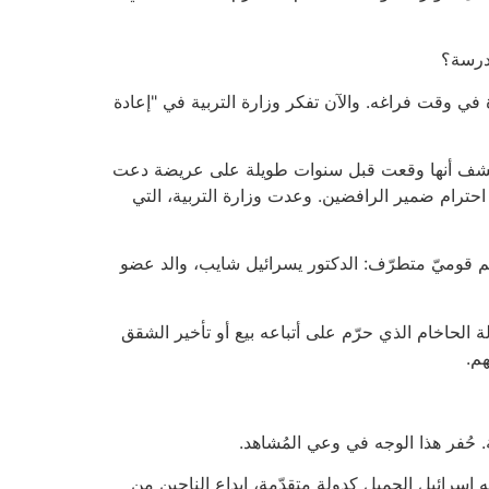
درسة؟
ي وقت فراغه. والآن تفكر وزارة التربية في "إعادة
اكتُشف أنها وقعت قبل سنوات طويلة على عريضة دعت
احترام ضمير الرافضين. وعدت وزارة التربية، التي
عن معلّم قوميّ متطرّف: الدكتور يسرائيل شايب، والد عضو
ة الحاخام الذي حرّم على أتباعه بيع أو تأخير الشقق
هم.
 حُفر هذا الوجه في وعي المُشاهد.
جه إسرائيل الجميل كدولة متقدّمة، إبداع الناجين من