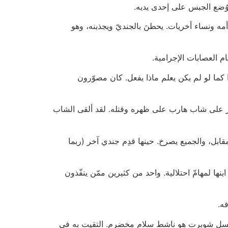
وُضع الجبس على إحدى يديه.
 الذي يصرخ خائفا. بعد مرور دقائق تظهر أخته البالغة من العمر 14 عاما، وبعدها أمه ونساء أخريات. يحطنَ بالجنديّ ويجذبنه، وهو
م العصابات الإجرامية.
 كما لو لم يكن يعلم ماذا يفعل. كان مصوّرون
ار على شاب هارب على ظهره وقتله. لقد ألقى الشاب
ابل، والجميع يصرخ. حينها قدِم جندي آخر (ربما
ا لمهامّ احتلالية. واحد من كثيرين ممّن ينفّذون
ه.
تسل شوبرت هو ناشط سلام مخضرم. التقيت به في