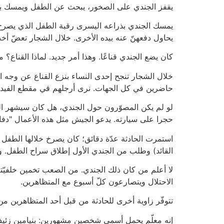
يقفز الجندي على الصخور، يبحث عن الطفل ويمسك به و
يحاول دفعهنّ عنه بيده الأخرى. خلال الشجار تعضّ أخت
كان يضع الجندي قناعًا. وهذا أمر جديد. لماذا القناع
خلال الشجار تنجح إحدى النساء بنزع القناع عن وجه ال
حاضرين في كل الجهات. نرى أرجلهم في مقطع الفيدي
لو لم يكن المصوّرون حول الجندي، هل كان سيشهر ال
حجرا على سيارته. يدعو الجيش مثل هذه الأعمال "دفاع
استمرت الحادثة عدّة دقائق؛ كان يصرخ خلالها الطفل و
القائد) وطلب من الجندي الأول إطلاق سراح الطفل. و
لا أعلم من كان ذلك الجندي. من الصعب تخمين خلفيّته. 
الاحتلال ويتصارعون كلّ أسبوع مع المتظاهرين.
تتوفّر زاوية أخرى للحادثة من قبل أحد المتظاهرين 
إنه معلّم يحمل أسمي شخصين مشهورين: بنيامين زئ