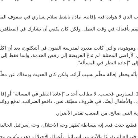
 الذي لا هوادة فيه بإقالته. ماذا، ناشط سلام يساري في صفوف الم
يقم بأفعاله في وقت العمل. ولكن كان يكفي أن يشارك في المظاهرة ف
رة وموهوبة، والتي كانت مديرة لمدرسة الفنون في أشكلون، بعد أن 
الأراضي المحتلة. لم تدعُ العريضة إلى رفض الخدمة، وإنما فقط إلى 
 "إعادة النظر في المسألة".
 العدل العليا بأنّه يحظر إقالة معلّم بسبب آرائه. ولكن كان الحديث يومذاك 
ّ اليساريين فحسب. لا يطالب أحد بـ "إعادة النظر في المسالة" أو إقال
ود، والأطفال أيضًا، في ظروف معيّنة. نحن، دافعو الضرائب، ندفع رواتب
ة النبي صالح. من الصعب تقدير الأضرار.
ظيع حدث فيه. إنه ببساطة يُظهر وجه الاحتلال، وجه إسرائيل الحالية.
 في العالم تقريبًا والآتية من إسرائيل بأعمال الاحتلال. ذهب ونُسيَ و