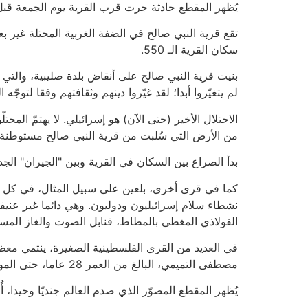
يُظهر المقطع حادثة جرت قرب القرية يوم الجمعة قب
تقع قرية النبي صالح في الضفة الغربية المحتلة غير 
سكان القرية الـ 550.
بنيت قرية النبي صالح على أنقاض بلدة صليبية، والتي بُ
لم يتغيّروا أبدا؛ لقد غيّروا دينهم وثقافتهم وفقا لتوجّه
الاحتلال الأخير (حتى الآن) هو إسرائيلي. لا يهتمّ ال
من الأرض التي سُلبت من قرية النبي صالح مستوطنة
بدأ الصراع بين السكان في القرية وبين "الجيران" الجدد
كما في قرى أخرى، بلعين على سبيل المثال، في كل يو
نشطاء سلام إسرائيليون ودوليون. وهي دائما غير عنيف
الفولاذي المغطى بالمطاط، قنابل الصوت والغاز المسي
في العديد من القرى الفلسطينية الصغيرة، ينتمي معظم 
مصطفى التميمي، البالغ من العمر 28 عاما، حتى الموت في المظاهرة، وأصيبت إحدى الفتيات برصاصة في رجلها. في الحادثة الأخيرة برز اسم الطفل محمد التميمي.
يُظهر المقطع المصوّر الذي صدم العالم جنديّا وحيدا، أ