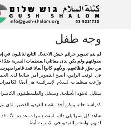
وجه طفل
لم يتم تصوير جرائم جيش الاحتلال التابع لنابليون في إس
بطولتهم.ولم يكن لدى مقاتلي المنظمات السرية ضدّ الاح
من صوّر فظائعهم، ولأنهم كانوا ألمانا فقد قاموا بفهرس
في الوقت الراهن، أصبح التصوير أمرا شائعا لدى الجميع
وزّعت منظمات السلام الإسرائيلية هي أيضًا الكاميرات
يشغّل الجنود الأسلحة. ويشغَل والفلسطينيون الكاميرا
كدراسة حالة يمكن أخذ مقطع الفيديو القصير الذي تم 
شاهد كل إسرائيلي ذلك المقطع مرات عديدة، لأنّه قد تم
لديهم. وانتشر الفيديو في الإنترنت أيضًا.