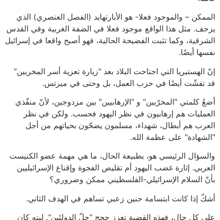
الممكن – والموجود فعلا- هو الأبارتهايد (الفصل العنصري) الذي
يزحف. مثل هذا الواقع موجود فعلا في الضفة الغربية وفي القدس
الشرقية، وكما تثبت الفضيحة الحالية، فهو أصبح واقعا في إسرائيل
نفسها أيضًا.
إنّ الهستيريا التي اجتاحت البلاد بعد "زيارة تعزية أسر المخربين"
قد تفشّت أيضًا في حزب العمل، بل وحتى في ميرتس.
أضعُ كلمتي "المخرّبين" و "الإرهابيين" بين مزدوجين، لأنّ منفّذي
العمليات هم إرهابيون في نظر اليهود فحسب. ولكن في نظر
العرب هم أبطال، شهداء، مسلمون يضحّون بحياتهم من أجل
"الشهادة" على عظمة الله.
والسؤال الرئيسي هو، بطبيعة الحال، ما هي مهمة عضو الكنيست
العربي. إثارة غضب اليهود أم تقليص الفجوة وإقناع الإسرائيليين
بأنّ السلام الإسرائيلي-الفلسطيني ممكن وضروري؟
أشكّ إذا كانت ابتسامة حنين زعبي تساهم في الهدف الثاني.
على كل حال، فهذه القضية تعزز حجج "حلّ الدولتَين". ليته كان