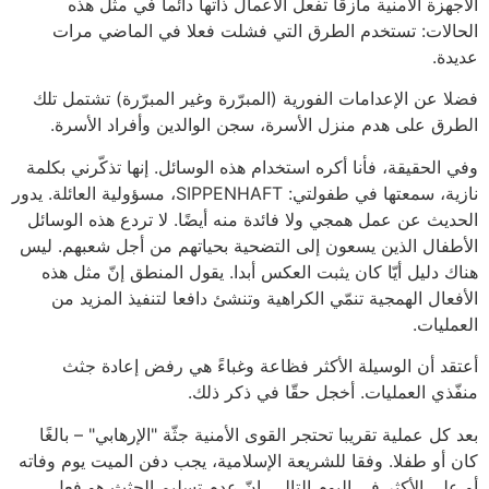
الأجهزة الأمنية مأزقا تفعل الأعمال ذاتها دائما في مثل هذه
الحالات: تستخدم الطرق التي فشلت فعلا في الماضي مرات
عديدة.
فضلا عن الإعدامات الفورية (المبرّرة وغير المبرّرة) تشتمل تلك
الطرق على هدم منزل الأسرة، سجن الوالدين وأفراد الأسرة.
وفي الحقيقة، فأنا أكره استخدام هذه الوسائل. إنها تذكّرني بكلمة
نازية، سمعتها في طفولتي: SIPPENHAFT، مسؤولية العائلة. يدور
الحديث عن عمل همجي ولا فائدة منه أيضًا. لا تردع هذه الوسائل
الأطفال الذين يسعون إلى التضحية بحياتهم من أجل شعبهم. ليس
هناك دليل أيّا كان يثبت العكس أبدا. يقول المنطق إنّ مثل هذه
الأفعال الهمجية تنمّي الكراهية وتنشئ دافعا لتنفيذ المزيد من
العمليات.
أعتقد أن الوسيلة الأكثر فظاعة وغباءً هي رفض إعادة جثث
منفّذي العمليات. أخجل حقّا في ذكر ذلك.
بعد كل عملية تقريبا تحتجر القوى الأمنية جثّة "الإرهابي" – بالغًا
كان أو طفلا. وفقا للشريعة الإسلامية، يجب دفن الميت يوم وفاته
أو على الأكثر في اليوم التالي. إنّ عدم تسليم الجثث هو فعل