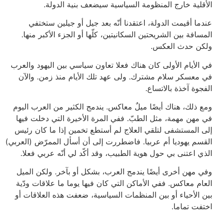
الأقلية خارج المنظومة السياسية سيضعف بنية الدولة.
عندما أقيمت الدولة، اعتقدنا أنّه بعد جيل أو جيلين ستختفي
المسافة بين الشريحتين السكانيتين، كلّها أو الجزء الأكبر منها.
ولكن حدث العكس.
في الأيام الأولى كان هناك فعلا تعاون سياسي بين اليهود والعرب
في معسكر سلام مشترك. ولى عهد تلك الأيام منذ زمن. والآن
الفجوة آخذة بالاتساع.
ومع ذلك، هناك أيضًا ميلٌ معاكس. يندمج الكثير من العرب اليوم
في مهن مهمة، مثل الطبّ. ففي المرة الأخيرة التي دخلت فيها
إلى المستشفى لتلقي العلاج لم أستطع تخمين إذا ما كان رئيس
القسم يهوديا أم عربيا. فاضطررت إلى أن أسأل الممرّض (العربي)
الذي اعتنى بي حول هوية الطبيب، وقد أكّد لي أنّه عربي فعلا.
وفي مهن أخرى أيضًا يندمج العرب، بشكل أو بآخر. ولكن الميل
العام معاكس. ففي الأماكن التي كان فيها يوما ما علاقات ودّية
بين الأحياء أو بين المنظمات السياسية، ضعفت هذه العلاقات أو
اختفت تماما.