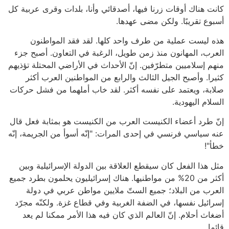
كانت هناك أوقات زرنا فيها، أصدقائي وأنا، بلدات وقرى عربية كل
أسبوع تقريبًا. ولكن مضى عهدها.
هذه ليست عملية من طرف واحد كلها. لقد فقد المواطنون
العرب، المهانون منذ زمن طويل، الرغبة في التعاون. أصبح جزء
منهم إسلاميين متطرّفين. إنّ الأحداث في الأراضي المحتلة تؤذيهم
كثيرا. وأصبح الجيل الثالث والرابع من المواطنين العرب أكثر
صلابة، ويعتمد على نفسه أكثر. لقد خاب أملهما من فشل حركات
السلام اليهودية.
إنّ طرد أعضاء الكنيست العرب من الكنيست هو بمثابة فعل قال
عنه سياسي فرنسي في إحدى المرات: "إنّه أسوأ من الجريمة، إنّه
خطأ"!
مثل هذا الفعل كان سيقطع العلاقة بين الدولة الإسرائيلية وبين
أكثر من 20% من مواطنيها. هناك إسرائيليون يحلمون بطرد جميع
العرب من البلاد؛ جميع الستّ ملايين مواطن عربي في دولة
إسرائيل نفسها، في الضفة الغربية وفي قطاع غزة. ولكنّه مجرّد
أضغاث أحلام. إنّ العالم الذي كان فيه هذا الأمر ممكنا لم يعد
قائما.