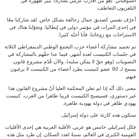
السوفياتي. (هو من أقارب عزمي بشارة). يثير ظهوره في
التلفزيون التعاطف.
أعرّف نفسي كصديق جمال زحالقة بشكل خاص. لقد شاركنا معًا
في إحدى المرات في مؤتمر دولي في إيطاليا. وتجوّلنا هناك في
الاستراحات مع زوجاتنا. فأنا أحبّه كثيرا.
تم تجميد مشاركة أعضاء حزب التجمع الوطني الديمقراطي الثلاثة
في جلسات الكنيست لعدة أشهر، فيما عدا حقّهم بالمشاركة في
التصويتات (وهو حقّ لا يمكن سلبه). والآن قُدّم مشروع قانون،
يسمح لـ 90 عضو كنيست بطرد أعضاء من الكنيست لا يرغبون
فيهم.
معنى ذلك أنّه إذا لم تعلن المحكمة العليا أنّ مشروع القانون هذا
غير دستوري، فسيصبح الكنيست قريبا طاهرا من العرب. كنيست
يهودي طاهر في دولة يهودية طاهرة.
ستكون هذه كارثة على دولة إسرائيل.
فكل إسرائيلي خامس هو عربي. الأقلية العربية هي إحدى الأقليات
القومية الكبرى في العالم، نسبةً لعدد السكان. إن طرد مثل هذه