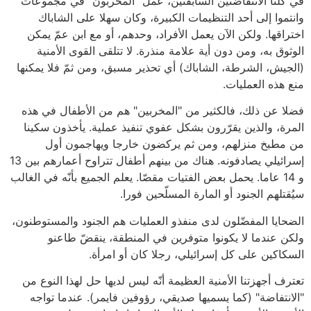
في كلتا الانتفاضتين السابقتين، عمل "المخربون" في مجموعات
وانتموا إلى أحد التنظيمات الكبيرة، وكان سهلا على الشاباك
اختراقها. ولكن الآن يعمل الأفراد، وحدهم، أو مع ابن عمّ يمكن
الوثوق به، ومن دون أية علامة منذرة. لا تتلقى القوى الأمنية
(الجيش، الشرطة، الشاباك) أي تحذير مسبق، ومن ثمّ فلا يمكنها
منع هذه العمليات.
فضلا عن ذلك، فالكثير من "المخربين" هم من الأطفال في هذه
المرة، والذين يقرّرون بشكل عفوي تنفيذ عملية. يأخذون سكينا
من مطبخ منزلهم، ومن ثم يركضون خارجا ويهاجمون أول
إسرائيلي يصادفونه. هناك من بينهم أطفال تتراوح أعمارهم بين 13
و 14 عاما. يحمل بعض الفتيات مقصّا. يعلم الجميع بأنّه في الغالب
سيُقتلهم الجنود أو المارة المسلّحين فورا.
الضحايا المفضّلون لدى منفذو العمليات هم الجنود والمستوطنون،
ولكن عندما لا يكونوا متوفرين في المنطقة، ينقضّ طاعنو
السكاكين على كل إسرائيلي، رجلا كان أو امرأة.
تعترف أجهزتنا الأمنية العظيمة أنّه ليس لديها حل لهذا النوع من
"الانتفاضة" (كما يسميها صديقي، رؤوفين فايمر). عندما تواجه