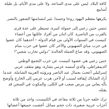
كافة البلاد. ليس على مدى الساعة، ولا على مدى الأيام، بل طيلة
أسابيع.
يكرهها معظم اليهود روحا وجسدا. تثير ابتسامتها الشعور بالنصر.
تنتمي حنين زعبي إلى حمولة كبيرة، تسيطر على عدة قرى
بالقرب من الناصرة. كان اثنان من أفراد عائلتها من أعضاء
كنيست في السنوات الأولى من قيام الدولة – أحدهما كان عضوا
في حزب مباي الصهيوني والآخر كان عضوا في حزب مبام
الصهيوني، وقد صاغ الجملة الخالدة: "دولتي تحارب شعبي"!
حنين زعبي هي عضوة كنيست عن حزب التجمع الوطني
الديمقراطي، والذي أسسه عزمي بشارة، وهو مثقف عربي
إسرائيلي أعجبَ بجمال عبد الناصر وبرؤيته العربية الشاملة. عندما
أراد الشاباك إيقافه لسبب أو لآخر، هرب عزمي إلى الخارج وأوضح
بأنّه يعاني من مرض صعب في الكلى، والمكوث في السجن قد
يقتله.
ترك خلفه حزبا من ثلاثة مقاعد في الكنيست، واحد من ثلاثة
أحزاب عربية صغيرة، ذات حجم مماثل. أغضبت جميعها أعضائها