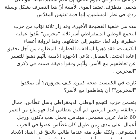
هجمي متطرّف. تعتقد القوى الأمنية أنّ هذا التصرف يشكل وسيلة
ردع. في نظر المسلمين، إنها قمة تدنيس المقدّس.
هذه هي خلفية الفضيحة الأخيرة. وقد زار ثلاثة نوّاب من حزب
التجمع الوطني الديمقراطي أسر ثلاثة "مخربين" نفّذوا عملية
خطيرة، ولم تُعاد جثثهم إلى عائلاتهم. وفقا لرواية أعضاء
الكنيست، فقد ذهبوا لمناقشة الخطوات المطلوبة من أجل تحقيق
إعادة الجثث. بالمقابل، تدّعي الأجهزة الأمنية بأنّهم ذهبوا للتعبير
عن تعاطفهم مع الأسر، وأنّهم وقفوا دقيقة صمت في ذكرى
"المخربين".
ثارت في الكنيست ضجة كبيرة. كيف يجرؤون؟ أن يمجّدوا
"المخربين"؟ أن يتعاطفوا مع الأسر؟
يتضمن حزب التجمع الوطني الديمقراطي باسل غطّاس، جمال
زحالقة، وحنين الزعبي. لم ألتق بغطاس أبدا. فهو يبلغ من العمر
60 عاما، عربي مسيحي، مهندس، يحمل لقب دكتور، ورجل
أعمال. على مدى زمن طويل كان غطّاس عضوا في الحزب
الشيوعي، ولكنّه طُرد منه عندما طالب بالحقّ في انتقاد الاتحاد