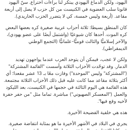
اليهود، ولكن الدماغ اليهودي يبتكر لنا براءات اختراع. سنّ اليهود
قانونا سلب العضوية في الكنيست من كل حزب لا يصل إلى أربعة
مقاعد. (أربعة وليس خمسة، كي لا يتضرر الحزب الحاريدي).
كان المنطق بسيطا: ثلاثة أحزاب عربية صغيرة كره بعضها البعض
كره الموت. أحدها كان شيوعيّا (واشتمل أيضًا على عضو يهودي)،
والآخر إسلاميًّا والثالث قوميًّا-علمانيًّا (التجمع الوطني
الديمقراطي).
ولكن لا عجب، فيمكن أن يتوحد العرب عندما يواجهون تهديد
الدمار. وقد توحّدت الأحزاب الثلاثة وأسست "القائمة المشتركة"
("المشتركة" وليس "الموحدة") وفازت معًا بـ 13 عشر مقعدا؛ أي
أكثر بثلاثة مقاعد مما كانت عليه قبل ذلك الأحزاب الثلاثة مجتمعة.
هذه القائمة هي اليوم الثالثة في حجمها في الكنيست، بعد الليكود
والعمل ("المعسكر الصهيوني") مباشرة. تماما مثل "من حفر حفرة
لأخيه وقع فيها".
هذه هي خلفية الفضيحة الأخيرة.
يجري في البلاد في الأشهر الأخيرة ما هو بمثابة انتفاضة صغيرة.