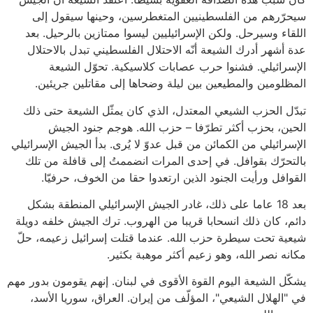
سيحرّرهم من الفلسطينيين المتغطرسين، وحينها سيقول إلى
اللقاء وسيرحل. ولكن الإسرائيليين ليسوا ممتازين بالرحيل. بعد
عدة أشهر أدرك الشيعة أنّه الاحتلال الفلسطيني تبدل بالاحتلال
الإسرائيلي. فشنوا حرب عصابات كلاسيكية. تحوّل الشيعة
المظلومين والمطيعين بين ليلة وضحاها إلى مقاتلين جريئين.
تبدّل الحزب الشيعي المعتدل، الذي كان يمثّل الشيعة حتى ذلك
الحين، بحزب أكثر تطرّفا – حزب الله. هوجم جنود الجيش
الإسرائيلي من الكمائن من قبل عدوّ لا يُرى. بدأ الجيش الإسرائيلي
بالتحرّك بقوافل. في إحدى المرات انضممتُ إلى قافلة من تلك
القوافل ورأيت الجنود الذين ارتعدوا حقا من الخوف، حرفيّا.
بعد 18 عاما على ذلك، غادر الجيش الإسرائيلي المنطقة بشكل
دائم، كان ذلك انسحابا قريبا من الهروب. ترك الجيش خلفه دويلة
شيعية تحت سيطرة حزب الله. عندما قتلت إسرائيل زعيمه، حلّ
مكانه نصر الله، وهو زعيم أكثر موهبة بكثير.
يشكّل الشيعة اليوم القوة الأقوى في لبنان. إنهم يقومون بدور مهم
في "الهلال الشيعي"، المؤلّف من إيران. العراق، سوريا الأسد،