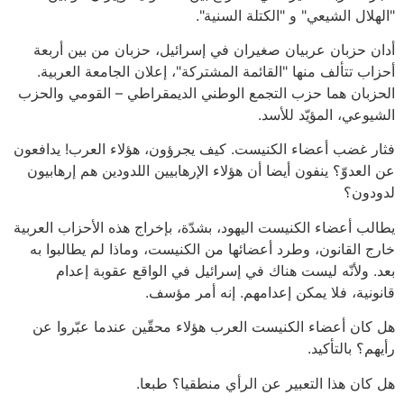
"الهلال الشيعي" و "الكتلة السنية".
أدان حزبان عربيان صغيران في إسرائيل، حزبان من بين أربعة
أحزاب تتألف منها "القائمة المشتركة"، إعلان الجامعة العربية.
الحزبان هما حزب التجمع الوطني الديمقراطي – القومي والحزب
الشيوعي، المؤيّد للأسد.
فثار غضب أعضاء الكنيست. كيف يجرؤون، هؤلاء العرب! يدافعون
عن العدوّ؟ ينفون أيضا أن هؤلاء الإرهابيين اللدودين هم إرهابيون
لدودون؟
يطالب أعضاء الكنيست اليهود، بشدّة، بإخراج هذه الأحزاب العربية
خارج القانون، وطرد أعضائها من الكنيست، وماذا لم يطالبوا به
بعد. ولأنّه ليست هناك في إسرائيل في الواقع عقوبة إعدام
قانونية، فلا يمكن إعدامهم. إنه أمر مؤسف.
هل كان أعضاء الكنيست العرب هؤلاء محقّين عندما عبّروا عن
رأيهم؟ بالتأكيد.
هل كان هذا التعبير عن الرأي منطقيا؟ طبعا.