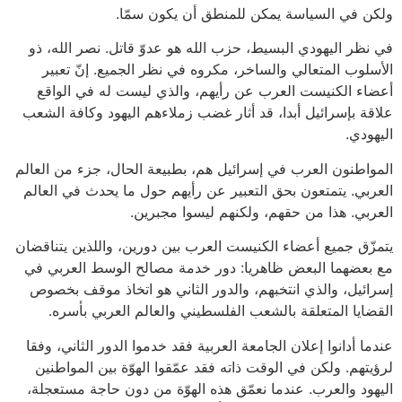
ولكن في السياسة يمكن للمنطق أن يكون سمّا.
في نظر اليهودي البسيط، حزب الله هو عدوّ قاتل. نصر الله، ذو
الأسلوب المتعالي والساخر، مكروه في نظر الجميع. إنّ تعبير
أعضاء الكنيست العرب عن رأيهم، والذي ليست له في الواقع
علاقة بإسرائيل أبدا، قد أثار غضب زملاءهم اليهود وكافة الشعب
اليهودي.
المواطنون العرب في إسرائيل هم، بطبيعة الحال، جزء من العالم
العربي. يتمتعون بحق التعبير عن رأيهم حول ما يحدث في العالم
العربي. هذا من حقهم، ولكنهم ليسوا مجبرين.
يتمزّق جميع أعضاء الكنيست العرب بين دورين، واللذين يتناقضان
مع بعضهما البعض ظاهريا: دور خدمة مصالح الوسط العربي في
إسرائيل، والذي انتخبهم، والدور الثاني هو اتخاذ موقف بخصوص
القضايا المتعلقة بالشعب الفلسطيني والعالم العربي بأسره.
عندما أدانوا إعلان الجامعة العربية فقد خدموا الدور الثاني، وفقا
لرؤيتهم. ولكن في الوقت ذاته فقد عمّقوا الهوّة بين المواطنين
اليهود والعرب. عندما نعمّق هذه الهوّة من دون حاجة مستعجلة،