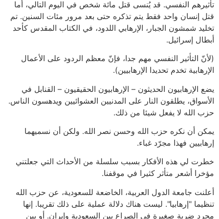
تأثيرهم النفسي. قد يُنسى قتل مائة شخص في اليوم التالي، أما
قتل إنسان واحد فقط يتم تذكره حتى بعد مرور مئات السنين. تم
تخليد شمشون الجبار، الإرهابي اللدود، في الكتاب المقدس كأحد
أبطال إسرائيل.
(لأنّ التأثير النفسي مهم جدا، فإنّ معظم الردود على الأعمال
الإرهابية تخدم تحديدا الإرهابيين).
يضع الإرهابيون الحديثون – الإرهابيون الحقيقيون – القنابل في
الأسواق، يطلقون النار على المدنيين العشوائيين ويدهسون الناس.
حزب الله لا يفعل شيئا من ذلك.
يمكن أن نكره حزب الله وحسن نصر الله. ولكن أن نسميهما
إرهابيين فهذا مجرّد غباء.
خطرت لي هذه الأفكار بسبب سلسلة من الأحداث التي جعلتني
مؤخرا أشعر متأثر كثيرا في موقفنا.
أعلنت جامعة الدول العربية، الخاضعة للسعودية، عن حزب الله
تنظيما "إرهابيا". ليست هناك دلالة عملية على ذلك تقريبا. إنها
مجرد ضربة صغيرة في الصراع بين السعودية وإيران. أو بين