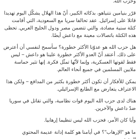
وحزب الله.
قرّر بنيامين نتنياهو، بذكائه الكبير، أنّ هذا الهلال يشكّل اليوم تهديدا
قاتلا على إسرائيل. عقد تحالفا سريا مع السعودية، التي أقامت
كتلة سنية مضادة، والتي تتضمن مصر ودول الخليج العربي. تحظى
هذه الكتلة باتصالات معينة مع داعش أيضًا.
هل حزب الله هو عدوّنا الأكثر خطورة؟ سأسمح لنفسي أن أعترض
على ذلك. أعتقد أنّ العدو الأكثر خطورة علينا هو داعش – ليس
فقط لقوتها العسكرية، وإنما لأنّها تمثّل فكرة. إنها تثير حماسة
ملايين المسلمين في جميع أنحاء العالم.
يمكن للأفكار أن تكون أكثر خطورة بكثير من المدافع – ولكن هذا
الاعتراف يتعارض مع الطابع الإسرائيلي.
هناك لدى حزب الله اليوم قوات نظامية، والتي تقاتل في سوريا
ضدّ داعش والآخرين.
وأيا كان الأمر، فحزب الله ليس تنظيما إرهابيا.
ما هو "الإرهاب"؟ في أيامنا هو كلمة إدانة عديمة المحتوي