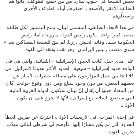
يعيش الشيعة في جنوب لبنان. من بين جميع الطوائف، كانوا هم
الطائفة الأفقر والأضعف. احتقرهم أبناء الطوائف الأخرى
واستغلّوهم.
في هذا الاتحاد الطائفي، المسمى لبنان، يمنح الدستور لكل طائفة
منصبا كبيرا واحدا. يكون رئيس الدولة مارونيا دائما، رئيس
الحكومة سنيا، وقائد الجيش درزيا. لم يبقَ للشيعة المساكين شيء
سوى منصب رئيس البرلمان، وهو لقب يفتقد إلى القوة.
على مدى جيل، كانت الحدود الإسرائيلية – اللبنانية، والتي هي في
الواقع حدود إسرائيلية – شيعية، الحدود الأكثر هدوءًا لإسرائيل. في
كلا الجانبين عمل المزارعون على مسافة عشرات الأمتار عن
بعضهم البعض، من دون وجود سياج ومن دون وقوع حوادث. كان
من المعتاد حينها أن يُقال إنّ لبنان ستكون الدولة العربية الثانية
التي ستصنع السلام مع إسرائيل، لأنّها لا تجرؤ على أن تكون
الأولى.
في إحدى المرات، في الأربعينات الأولى، اجتزتُ عن طريق الخطأ
الحدود التي لم يكن مشارًا إليها. فأوضح لي شرطي لبناني مهذّب
طريق العودة.