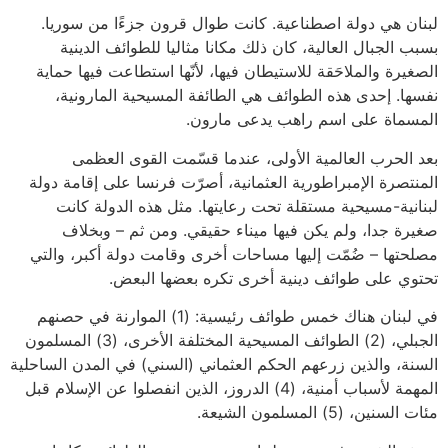
لبنان هي دولة اصطناعية. كانت طوال قرون جزءًا من سوريا.
بسبب الجبال العالية، كان ذلك مكانا مثاليا للطوائف الدينية
الصغيرة والملاحَقة للاستيطان فيها، لأنّها استطاعت فيها حماية
نفسها. إحدى هذه الطوائف هي الطائفة المسيحية المارونية،
المسماة على اسم راهب يدعى مارون.
بعد الحرب العالمية الأولى، عندما قسّمت القوى العظمى
المنتصرة الإمبراطورية العثمانية، أصرّت فرنسا على إقامة دولة
لبنانية-مسيحية مستقلة تحت رعايتها. مثل هذه الدولة كانت
صغيرة جدا، ولم يكن فيها ميناء حقيقي. ومن ثم – وبخلاف
مصلحتها – ضُمّت إليها مساحات أخرى وقامت دولة أكبر، والتي
تحتوي على طوائف دينية أخرى تكره بعضها البعض.
في لبنان هناك خمس طوائف رئيسية: (1) الموارنة في حصنهم
الجبلي، (2) الطوائف المسيحية المختلفة الأخرى، (3) المسلمون
السنة، والذين زرعهم الحكم العثماني (السني) في المدن الساحلية
المهمة لأسباب أمنية، (4) الدروز، الذين انفصلوا عن الإسلام قبل
مئات السنين، (5) المسلمون الشيعة.