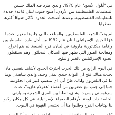
في "أيلول الأسود" عام 1970، والذي طرد فيه الملك حسين
التنظيمات الفلسطينية من الأردن، أصبح جنوب لبنان قاعدة جديدة
للتنظيمات الفلسطينية. وعندها أصبحت الحدود الأكثر هدوءًا أكثرها
اضطرابا.
لم يحبّ الشيعة الفلسطينيين والمتاعب التي جلبوها معهم. عندما
غزا الجيش الإسرائيلي لبنان عام 1982 من أجل طرد الفلسطينيين
وإقامة ديكتاتورية مارونية في لبنان، فرح الشيعة. لم يتم إخراج
ومعالجة الصور التي يظهر فيها السكان المحليّون وهم يستقبلون
الجنود الإسرائيليين بالخبز والملح.
في اليوم الرابع من تلك الحرب اجتزتُ الحدود لأشاهد بنفسي ماذا
يحدث هناك. فتح لي البوابة جندي يمني وحيد، والذي شاهدني يوما
ما في التلفزيون ولذلك ظنّ أني ذي منصب كبير في الحكومة.
جنبا إلى جنب مع عضوتين من أعضاء "هعولام هازيه"، عنات
سرغوستي وسريت يشاي، تنقلنا بين القرى الشيعية بسيارتي
الخاصة ذات لوحة الأرقام الصفراء الإسرائيلية. في كل مكان رحّبوا
بنا بهتافات الفرح وطلبوا منا أن نحتسي القهوة في البيوت.
كان سبب هذه الصداقة العفوية بسيطا: اعتقد الشيعة أنّ الجيش