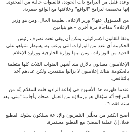
وعدد قليل من البرامج ذات الجودة، فالقنوات خالية من المحتوى.
إنها مخصصة لبرامج "الواقع" وعلاقتها مع الواقع صفرية.
من المسؤول عنها؟ وزير الإعلام، بطبيعة الحال. ومن هو وزير
الإعلام؟ مفاجأة مرة أخرى – هو بنيامين
وفقا للقانون الإسرائيلي، يمكن أن يبقى تحت تصرف رئيس
الحكومة أي عدد من الوزارات التي يرغب به. يسيطر نتنياهو على
العديد من الوزارات، ومن بينها وزارة الخارجية ووزارة الإعلام.
الإعلاميون مصابون بالآرق منذ أشهر. القنوات الثلاث كلها متعلقة
بالحكومة. هناك إعلاميون لا يزالوا منتقدين، ولكن عددهم آخذ
بالتناقص.
عندما ظهرت هذا الأسبوع في إذاعة الراديو قلت للمقدّم إنّه من
المرجّح أنّه سيُقال هو وزملاؤه من العمل. ضحك وأجاب: "متى، بعد
سنة فقط؟".
أصبح الكثير من محلّلي التلفزيون والإذاعة يسلكون سلوك القطيع
فعلا. إنّ عملية المضيّ مع القطيع مستمرة.