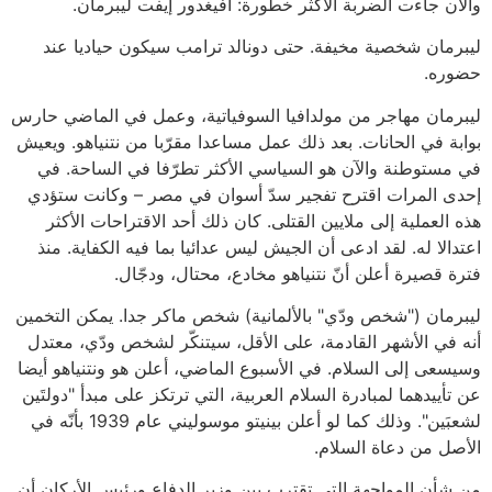
والآن جاءت الضربة الأكثر خطورة: أفيغدور إيفت ليبرمان.
ليبرمان شخصية مخيفة. حتى دونالد ترامب سيكون حياديا عند
حضوره.
ليبرمان مهاجر من مولدافيا السوفياتية، وعمل في الماضي حارس
بوابة في الحانات. بعد ذلك عمل مساعدا مقرّبا من نتنياهو. ويعيش
في مستوطنة والآن هو السياسي الأكثر تطرّفا في الساحة. في
إحدى المرات اقترح تفجير سدّ أسوان في مصر – وكانت ستؤدي
هذه العملية إلى ملايين القتلى. كان ذلك أحد الاقتراحات الأكثر
اعتدالا له. لقد ادعى أن الجيش ليس عدائيا بما فيه الكفاية. منذ
فترة قصيرة أعلن أنّ نتنياهو مخادع، محتال، ودجّال.
ليبرمان ("شخص ودّي" بالألمانية) شخص ماكر جدا. يمكن التخمين
أنه في الأشهر القادمة، على الأقل، سيتنكّر لشخص ودّي، معتدل
وسيسعى إلى السلام. في الأسبوع الماضي، أعلن هو ونتنياهو أيضا
عن تأييدهما لمبادرة السلام العربية، التي ترتكز على مبدأ "دولتَين
لشعبَين". وذلك كما لو أعلن بينيتو موسوليني عام 1939 بأنّه في
الأصل من دعاة السلام.
من شأن المواجهة التي تقترب بين وزير الدفاع ورئيس الأركان أن