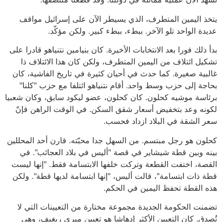
يتخذ اليمين المتطرف، الذي يسيطر الآن على إسرائيل مواقف
عديدة الواحد تلو الآخر. ببطء، ببطء كبير. ولكن مؤكّد.
بدأ ذلك فورا بعد الانتخابات الأخيرة. كان بنيامين نتنياهو قادرا على
تشكيل ائتلاف من اليمين المتطرف، ولكن كان هذا الائتلاف ذا
غالبية صغيرة. كما حدث في أحيان كثيرة في تاريخ الفاشية، كان
بحاجة إلى حزب وسط واحد. أقام نتنياهو ائتلفا مع حزب "كلنا"
برئاسة موشيه كحلون. كان كحلون، عضو ليكود سابق، وكان شعبيا
لكونه وعد بتخفيض أسعار شقق السكن. في الوقت الراهن فإنّ
سعر الشقة في البلاد ازداد فحسب.
كحلون هو رجل مبتسم. من السهل جدا محبّته. قارن أحد المحللين
بينه وبين قطة شيشاير في قصة "أليس في بلاد العجائب". في
القصة، اختفت القطعة وتركت خلفها الابتسامة فقط. "إنها ليست
قطة ذات ابتسامة"، قالت أليس، "إنها ابتسامة لديها قطة". ولكن
هذه القطة تحفظ اليمين في الحكم.
تضمنت الحكومة الجديدة مجموعة مختارة من التعيينات التي لا
تُصدق. كان التعيين الأكثر إدهاشا هو تعيين ميري ريغيف، وهي