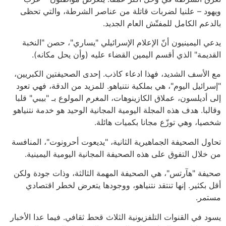
ويهود – علنيا لضربات قاتلة من عناصر الشرطة، والتي تحظى
بالدعم الكامل للمفتّش العام الجديد.
يدعي اليمينيون أنّ الإعلام الإسرائيلي "يساري"، حصن "النخبة
القديمة" الذي أقسم اليمين القضاء عليه (وأن يحل مكانه).
مع الأسف الشديد، فهذا ادعاء كاذب. إحدى الصحيفتين الكبريين،
"إسرائيل اليوم"، هي بملكية نتنياهو. للمزيد من الدقة، فهي تعود
إلى أديلسون، عملاق الكازينوهات، المغرم المولوع بـ "بيبي" قلبا
وقالبا. هدف هذه المجلة اليومية المجانية الوحيد هو خدمة نتنياهو
شخصيا، وهي توزّع مجانا بكميات هائلة.
تحاول الصحيفة الجماهيرية الثانية، "يديعوت أحرونوت"، المنافسة
من خلال التفوق على هذه الصحيفة المجانية اليومية اليمينية.
صحيفة "هآرتس"، هي الصحيفة المهمة الثالثة، وذات جودة ولكن
أقل بكثير. إنها تنتقد نتنياهو، ووجودها يتعرض لخطر اقتصادي
مستمر.
يسود في القنوات التلفزيونية الثلاث قحط ثقافي. فيما عدا الأخبار