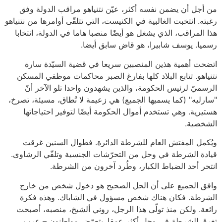
من أجل أن يضمن نفسه أكثر، عيّن نتنياهو مراقب الدولة وفق
رغبته. انتخبت الغالبية في الكنيست، التي تتلقّى أوامرها من نتنياهو
هذا المراقب، الذي يشغل هو أيضًا منصبا هاما في الدولة، انتخابا
رسميا. يوسف شابيرا، هو قاض سابق أيضا.
اتضحت أهمية هذين المنصبين سريعا في قضية السيّدة سارة
نتنياهو. تتابع البلاد كلها بفارغ الصبر محاكمات موظفي المسكن
الرسميّ لرئيس الحكومة، والذين يشهدون واحدا تلو الآخر أنّ
"سارليه" (كما يسميها الجميع) هي زعيمة لا تُطاق، مسيئة، تصرخ،
هستيرية. وهي تستخدم أموال الحكومة أيضًا لتوفير احتياجاتها
الشخصية.
ويُكمل المفتش العام للشرطة الدائرة. فطوال السنين غرقت
قيادة الشرطة في وحل من التحرّشات الجنسية وتلقّي الرشاوى.
انتحر أحد الضباط الكبار، وطُرد آخرون من الشرطة.
وافق الجميع على أن الحل الصحيح هو دخول شخص من خارج
الشرطة. فكان هناك شخص مسؤول في الشاباك. وهذه فكرة
رائعة. ولكن منذ تولّى هذا الرجل، روني ألشيخ، منصبه، أصبحت
تغرق الشرطة في وحل أكثر عمقا. يتعرّض مواطنون – عرب