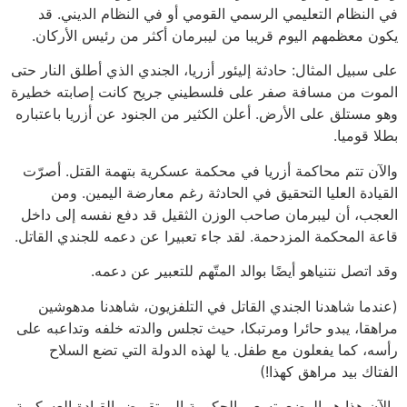
في النظام التعليمي الرسمي القومي أو في النظام الديني. قد
يكون معظمهم اليوم قريبا من ليبرمان أكثر من رئيس الأركان.
على سبيل المثال: حادثة إليئور أزريا، الجندي الذي أطلق النار حتى
الموت من مسافة صفر على فلسطيني جريح كانت إصابته خطيرة
وهو مستلق على الأرض. أعلن الكثير من الجنود عن أزريا باعتباره
بطلا قوميا.
والآن تتم محاكمة أزريا في محكمة عسكرية بتهمة القتل. أصرّت
القيادة العليا التحقيق في الحادثة رغم معارضة اليمين. ومن
العجب، أن ليبرمان صاحب الوزن الثقيل قد دفع نفسه إلى داخل
قاعة المحكمة المزدحمة. لقد جاء تعبيرا عن دعمه للجندي القاتل.
وقد اتصل نتنياهو أيضًا بوالد المتّهم للتعبير عن دعمه.
(عندما شاهدنا الجندي القاتل في التلفزيون، شاهدنا مدهوشين
مراهقا، يبدو حائرا ومرتبكا، حيث تجلس والدته خلفه وتداعبه على
رأسه، كما يفعلون مع طفل. يا لهذه الدولة التي تضع السلاح
الفتاك بيد مراهق كهذا!)
والآن هذا هو الوضع. تسعى الحكومة إلى تقويض القيادة العسكرية،