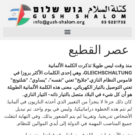
عصر القطيع
منذ وقت ليس طويلا تذكرت الكلمة الألمانية
GLEICHSCHALTUNG، وهي إحدى الكلمات الأكثر بروزا في
قاموس النظام النازي."جلايخ" تعني "نفسه"، "يساوي". "شلتونج"
تعني التوصيل بالتيار الكهربائي. معنى هذه الكلمة الألمانية الطويلة
هو أن كل شيء في البلاد متصل بالتيار ذاته- التيار النازي.
كان ذلك جزءا لا يتجزأ من التغيير الذي أحدثه النازيون في ألمانيا.
لم تتم هذه الخطوة دراماتيكيا، وليس في يوم واحد. تم تبديل
الأشخاص تدريجيا، وتقريبا لم يتم الشعور بذلك. وفي النهاية انتقلت
جميع المناصب المهمة في الدولة إلى أيدي الموالين للنظام.
نشهد الآن عملية مماثلة في دولتنا. وقد قطعنا منتصفها.