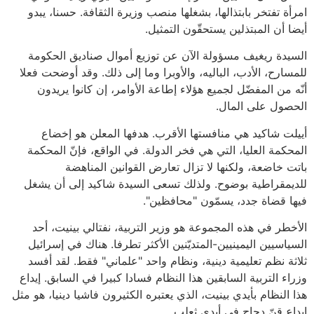
امرأة تفتخر بابتذالها، بشغلها منصب وزيرة الثقافة. حسنا، يبدو
أيضا أن المبتذلين يستحقّون التمثيل.
السيدة ريغيف مسؤولة الآن عن توزيع أموال صناديق الحكومة
للمسارح، الأدب، الباليه، والأوبرا وما إلى ذلك. وقد أوضحت فعلا
أنّه من المفضّل لجميع هؤلاء إطاعة الأوامر، إن كانوا يريدون
الحصول على المال.
أييلت شاكيد هي منافستها الأقرب. هدفها المعلن هو إخضاع
المحكمة العليا، التي هي فخر الدولة. في الواقع، فإنّ المحكمة
باتت خاضعة، ولكنها لا تزال تعارض القوانين المناهضة
للديمقراطية بوضوح. ولذلك تسعى السيدة شاكيد إلى أن يشغل
فيها قضاة جدد، يسمّون "محافظين".
الأخطر في هذه المجموعة هو وزير التربية، نفتالي بينيت، أحد
السياسيين اليمينيين-المتديّنين الأكثر تطرفا. هناك في إسرائيل
ثلاثة نظم تعليمية دينية، ونظام واحد "علماني" فقط. لقد أفسد
وزراء التربية السابقين هذا النظام فسادا كبيرا في السابق. إيداع
هذا النظام بأيدي بينيت، الذي يعتبره الكثيرون فاشيا دينيا، هو مثل
إيداع قنّ دجاج في أيدي ثعلب.