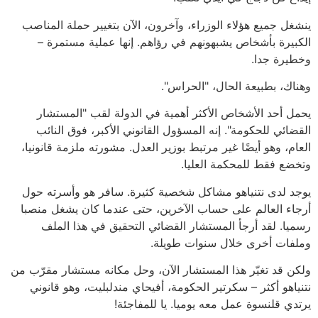
ينشغل جميع هؤلاء الوزراء، وآخرون، الآن بتغيير حملة المناصب
الكبيرة بأشخاص يشبهونهم في رؤاهم. إنها عملية مستمرة –
وخطيرة جدا.
وهناك، بطبيعة الحال، "الحراس".
يحمل أحد الأشخاص الأكثر أهمية في الدولة لقب "المستشار
القضائي للحكومة". إنه المسؤول القانوني الأكبر، فوق النائب
العام، وهو أيضًا غير مرتبط بوزير العدل. مشورته ملزمة قانونيا،
وتخضع فقط للمحكمة العليا.
يوجد لدى نتنياهو مشاكل شخصية كثيرة. سافر هو وأسرته حول
أرجاء العالم على حساب الآخرين، حتى عندما كان يشغل منصبا
رسميا. لقد أرجأ المستشار القضائي التحقيق في هذا الملف
وملفات أخرى خلال سنوات طويلة.
ولكن قد تغيّر هذا المستشار الآن، وحل مكانه مستشار مقرّب من
نتنياهو أكثر – سكرتير الحكومة، أفيحاي مندلبليت، وهو قانوني
يرتدي قلنسوة عمل معه يوميا. يا للمفاجئة!