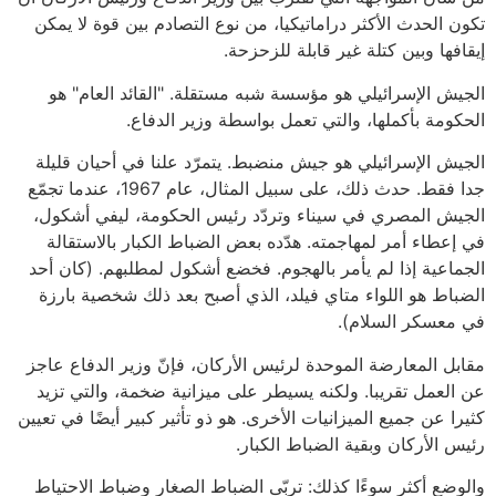
تكون الحدث الأكثر دراماتيكيا، من نوع التصادم بين قوة لا يمكن
إيقافها وبين كتلة غير قابلة للزحزحة.
الجيش الإسرائيلي هو مؤسسة شبه مستقلة. "القائد العام" هو
الحكومة بأكملها، والتي تعمل بواسطة وزير الدفاع.
الجيش الإسرائيلي هو جيش منضبط. يتمرّد علنا في أحيان قليلة
جدا فقط. حدث ذلك، على سبيل المثال، عام 1967، عندما تجمّع
الجيش المصري في سيناء وتردّد رئيس الحكومة، ليفي أشكول،
في إعطاء أمر لمهاجمته. هدّده بعض الضباط الكبار بالاستقالة
الجماعية إذا لم يأمر بالهجوم. فخضع أشكول لمطلبهم. (كان أحد
الضباط هو اللواء متاي فيلد، الذي أصبح بعد ذلك شخصية بارزة
في معسكر السلام).
مقابل المعارضة الموحدة لرئيس الأركان، فإنّ وزير الدفاع عاجز
عن العمل تقريبا. ولكنه يسيطر على ميزانية ضخمة، والتي تزيد
كثيرا عن جميع الميزانيات الأخرى. هو ذو تأثير كبير أيضًا في تعيين
رئيس الأركان وبقية الضباط الكبار.
والوضع أكثر سوءًا كذلك: تربّى الضباط الصغار وضباط الاحتياط