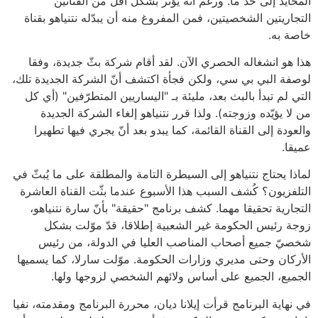
المحايد إلى حد ما. ورغم أنه يؤثر بشكل أقل من القناتين
التجاريتين الشخصيتين، فمن المفروغ منه أن يبدّله نتنياهو بقناة
خاصة به.
هذا هو انشغاله الحصري الآن. لقد أقام شركة بثّ جديدة، وفقا
لوصفة البي بي سي، ولكن فجأة اكتشف أنّ الشركة الجديدة تلك،
التي لم تبدأ بالبث بعد، مليئة بـ "اليساريين المتطرّفين" (أي كل
من لا يؤيّده وزوجته). ولذا قرر نتنياهو إلغاء الشركة الجديدة
والعودة إلى القناة القائمة، كما يبدو بعد أنّ يجري فيها تطهيرا
عميقا.
لماذا يحتاج نتنياهو إلى السيطرة التامة والمطلقة على ما يُبثّ في
التلفزيون؟ كُشف السبب هذا الأسبوع عندما بثّت القناة العاشرة
التجارية تحقيقا مهما. كشف برنامج "حقيقة" بأنّ سارة نتنياهو،
زوجة رئيس الحكومة غير الشعبية إطلاقا، قدّ موّلت بشكل
شخصيّ جميع أصحاب المناصب العليا في الدولة، من رئيس
الأركان وحتى مديري وزارات الحكومة. موّلت سارلا، كما يسميها
الجميع، الجميع على أساس ولائهم الشخصي لزوجها ولها.
في نهاية البرنامج قرأت إيلانا ديان، محررة البرنامج ومقدمته، نفيا