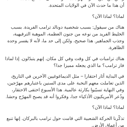
أن هذا ما حدث الآن في الولايات المتحدة.
لماذا؟ لماذا الآن؟
هناك من سيقول: بسبب شخصية دونالد ترامب الفريدة. بسبب
الخليط الفريد من نوعه من جنون العظمة، الموهبة الترفيهية،
وجذب الجماهير. هذا صحيح، ولكن إلى حد ما، لأنه لا يفسر وحده
الظاهرة.
هناك ترامبات في كل وقت وفي كل مكان. إنهم يتبدّلون. إذا لماذا
فاز ترامب؟ ما الذي يجعله مميزا جدا؟
في البداية أثار احتقارا – مثل الديماغوغيين الآخرين في التاريخ،
الذين تعاملت معهم النخبة على مدى السنين باعتبارهم مهرّجين،
وفي النهاية تسبّبوا بكارثة عالمية. هذا الأسبوع اختفى الاحتقار،
وذُعر الأمريكيون الأذكياء جدا، وفكروا أنه قد يصبح المهرّج وحشا.
لماذا؟ لماذا الآن؟
تذكّرنا الحركة الشعبية التي قامت حول ترامب بالبركان. إنها تنبع
من أعماق الأرض.