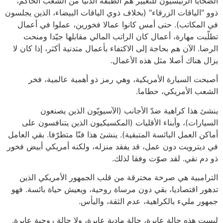
الضحايا الرئيسيون للتغيير هم الطبقة الدنيا من الشعب الحاكم،
ذوو "الياقات الزرقاء" (بخلاف ذوي الياقات البيضاء، الذين يجلسون
في المكاتب). حتى أمس كانوا عمالا فخورين، عملوا في أعمال
تطلّبت مهارة، أعمال كان الراتب المالي مقابلها جيّدا ومنحت
الرضا. الآن هم بحاجة إلى الاكتفاء بأعمال متدنية أكثر، إذا كان لا
يزال هناك أصلا مثل هذه الأعمال.
أصبحت السيارة الأمريكية، وهي رمز ذو أهمية عالمية، فخر
الشعب الأمريكي، حطاما.
ينشئ هذا كراهية ضدّ الأجانب (الآسيويّون الذين يصنعون
السيارات)، وأبناء الأقليات (المكسيكيون الذين يتنافسون على
أماكن العمل البائسة المتبقية). ينشئ هذا فنّا متطرّفا. بقي العامل
في ديترويت دون عمل، قد يفقد منزله، ولكنه أمريكي أبيض فخور
ذو دم نقي. لقد صوّت وفقا لذلك.
الترامبية هي صرخة مخترقة من قلب الجمهور الأمريكي الذين
تدهور اقتصاديا، بقي دون مرساة روحية، ويعيش حياة بائسة. فهو
جمهور مليء بالكراهية، عدم الثقة، واليأس.
ليست هذه حالة عابرة، حالة مادية عابرة، ولا حالة روحية عابرة.