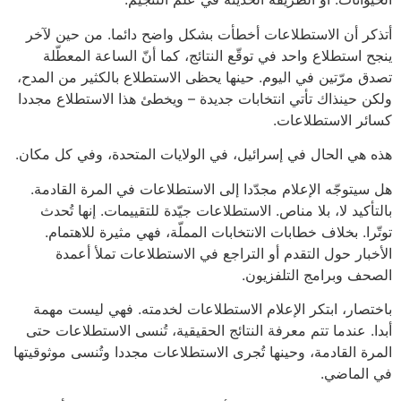
أتذكر أن الاستطلاعات أخطأت بشكل واضح دائما. من حين لآخر
ينجح استطلاع واحد في توقّع النتائج، كما أنّ الساعة المعطّلة
تصدق مرّتين في اليوم. حينها يحظى الاستطلاع بالكثير من المدح،
ولكن حينذاك تأتي انتخابات جديدة – ويخطئ هذا الاستطلاع مجددا
كسائر الاستطلاعات.
هذه هي الحال في إسرائيل، في الولايات المتحدة، وفي كل مكان.
هل سيتوجّه الإعلام مجدّدا إلى الاستطلاعات في المرة القادمة.
بالتأكيد لا، بلا مناص. الاستطلاعات جيّدة للتقييمات. إنها تُحدث
توتّرا. بخلاف خطابات الانتخابات المملّة، فهي مثيرة للاهتمام.
الأخبار حول التقدم أو التراجع في الاستطلاعات تملأ أعمدة
الصحف وبرامج التلفزيون.
باختصار، ابتكر الإعلام الاستطلاعات لخدمته. فهي ليست مهمة
أبدا. عندما تتم معرفة النتائج الحقيقية، تُنسى الاستطلاعات حتى
المرة القادمة، وحينها تُجرى الاستطلاعات مجددا وتُنسى موثوقيتها
في الماضي.