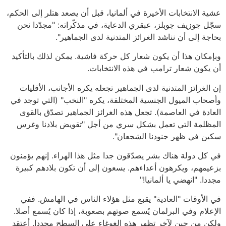
عشية الانتخابات الأخيرة في ألمانيا، قبل أن يصعد هتلر إلى الحكم،
سجّل جوزيف جوبلز، عبقري الدعاية، في مذكّراته: "مجدّدا نحن
بحاجة إلى أن نناشد الغرائز المتدنية لدى الجماهير".
وبإمكان هذا أن يكون شعار كل حركة فاشية. يمكن لذلك بالتأكيد
أن يكون شعار ترامب في هذه الانتخابات.
إن الغرائز المتدنية لدى الجماهير تجعله يكره الأجانب، الأقليات
وأصحاب الميول الجنسية المختلفة، يكره "النخب" (التي توجد في
العادة في العاصمة). تجعل هذه الغرائز الجماهير تصدّق بالقوى
المظلمة التي تعمل بشكل سري من أجل "تقويض بلادنا وغرس
سكين في ظهر جنودنا الشجعان".
في كل دولة هناك بشر يصدّقون جدا مثل هذا الهراء. إنهم يؤمنون
بزعيمهم، ويكرهون أعداءهم. يسعون إلى أن تكون بلادهم كبيرة
مجددا. "انهضي يا ألمانيا!"
في الأوقات "العادية" يقبع مثل هؤلاء الناس في الهامش. ففي
الإعلام وفي البرلمان يُسمع صوتهم بصعوبة، إذا كان يُسمع أصلا.
ولكن من حين لآخر تظهر هذه الغوغاء على السطح مجددا. أعتقد