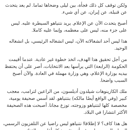
ولكن توقف كل ذلك فجأة، بين ليلى وضحاها تماما. لم يعد يتحدث
عن قنبلة، عن إيران، عن أي شيء.
أصبح يتحدث الآن عن الإعلام. يريد نتنياهو السيطرة عليه. ليس
على جزء منه، ليس على معظمه، وإنما عليه كاملا.
هذا ليس أحد انشغالاته الآن، ليس انشغاله الرئيسي، بل انشغاله
الوحيد.
من أجل تحقيق هذا الهدف، اتخذ خطوة غير عادية. عندما أقيمت
الحكومة (الرابعة) التي يرأسها بعد الانتخابات، أصر على أن يحتفظ
بيديه بوزارة الإعلام، وهي وزارة مهملة في العادة. والآن أصبح
السبب واضحا.
ملك الكازينوهات شيلدون أديلسون، من الراعين لترامب، معجب
كبير (وفي الواقع أيضًا مالكه) بنتنياهو. لقد أسس صحيفة يومية،
مخصصة كلها لنتنياهو وزوجته، توزع مجانا. أصبحت هذه الصحيفة
الأكثر انتشارا في البلاد.
هل هذا كاف؟ لا إطلاقا! نتنياهو ليس راضيا عن التلفزيون الرسمي،