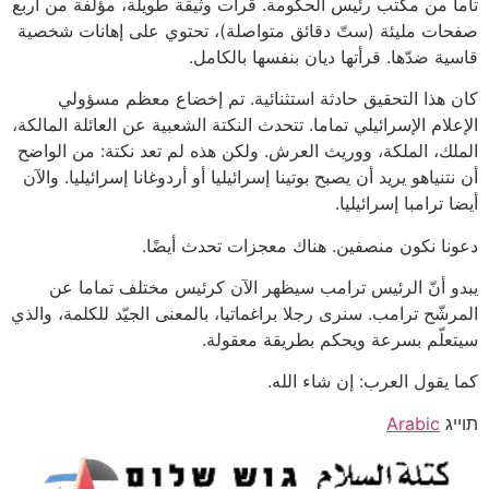
تاما من مكتب رئيس الحكومة. قرأت وثيقة طويلة، مؤلفة من أربع
صفحات مليئة (ستّ دقائق متواصلة)، تحتوي على إهانات شخصية
قاسية ضدّها. قرأتها ديان بنفسها بالكامل.
كان هذا التحقيق حادثة استثنائية. تم إخضاع معظم مسؤولي
الإعلام الإسرائيلي تماما. تتحدث النكتة الشعبية عن العائلة المالكة،
الملك، الملكة، ووريث العرش. ولكن هذه لم تعد نكتة: من الواضح
أن نتنياهو يريد أن يصبح بوتينا إسرائيليا أو أردوغانا إسرائيليا. والآن
أيضا ترامبا إسرائيليا.
دعونا نكون منصفين. هناك معجزات تحدث أيضًا.
يبدو أنّ الرئيس ترامب سيظهر الآن كرئيس مختلف تماما عن
المرشّح ترامب. سنرى رجلا براغماتيا، بالمعنى الجيّد للكلمة، والذي
سيتعلّم بسرعة ويحكم بطريقة معقولة.
كما يقول العرب: إن شاء الله.
תוייג
Arabic