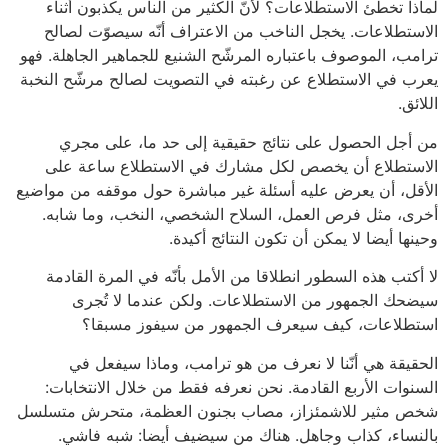
لماذا تخطئ الاستطلاعات؟ لأنّ الكثير من الناس يكذبون أثناء
الاستطلاعات. يخجل الناخب من الاعتراف أنّه سيصوّت لصالح
ترامب، الموصوف باعتباره المرشّح الشنيع للجماهير الجاهلة. فهو
يعرب في الاستطلاع عن رغبته في التصويت لصالح مرشّح النخبة
اللائق.
من أجل الحصول على نتائج حقيقية إلى حد ما، على مجري
الاستطلاع أن يخصص لكل مشارك في الاستطلاع ساعة على
الأقل، أن يعرض عليه أسئلة غير مباشرة حول موقفه من مواضيع
أخرى، مثل فرص العمل، السلاح الشخصي، النخب، وما شابه.
وحينها أيضا لا يمكن أن تكون النتائج أكيدة.
لا أكتب هذه السطور انطلاقا من الأمل بأنّه في المرة القادمة
سيضحك الجمهور من الاستطلاعات. ولكن عندما لا تُجرى
استطلاعات، كيف سيعرف الجمهور من سيفوز مسبقا؟
الحقيقة هي أنّنا لا نعرف من هو ترامب، وماذا سيفعل في
السنوات الأربع القادمة. نحن نعرفه فقط من خلال الانتخابات:
شخص مثير للاشمئزاز، مصاب بجنون العظمة، متحرش متسلسل
بالنساء، كذاب وجاهل. هناك من سيضيف أيضا: شبه فاشي.