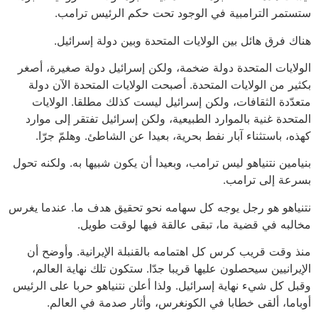
ستستمر الترامبية في الوجود تحت حكم الرئيس ترامب.
هناك فرق هائل بين الولايات المتحدة وبين دولة إسرائيل.
الولايات المتحدة دولة ضخمة، ولكن إسرائيل دولة صغيرة، أصغر
بكثير من الولايات المتحدة. أصبحت الولايات المتحدة الآن دولة
متعدّدة الثقافات، ولكن إسرائيل ليست كذلك مطلقا. الولايات
المتحدة غنية بالموارد الطبيعية، ولكن إسرائيل تفتقر إلى موارد
كهذه، باستثناء آبار نفط بحرية، بعيدا عن الشاطئ. وهلمّ جرّا.
بنيامين نتنياهو ليس ترامب، وبعيدا أن يكون شبيها به. ولكنه تحول
بسرعة إلى ترامب.
نتنياهو هو رجل يوجه كل سهامه نحو تحقيق هدف ما. عندما يغرس
مخالبه في قضية ما، تبقى عالقة فيها لوقت طويل.
منذ وقت قريب كرس كل اهتمامه بالقنبلة الإيرانية. وأوضح أن
الإيرانيين سيحصلون عليها قريبا جدّا. ستكون تلك نهاية العالم،
وقبل كل شيء نهاية إسرائيل. ولذا أعلن نتنياهو حربا على الرئيس
أوباما، ألقى خطابا في الكونغرس، وأثار صدمة في العالم.